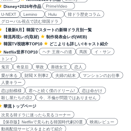
PrimeVideo
Disney+2026年作品
U-NEXT
Lemino
Hulu
韓ドラ歴史コラム
グローバル視点で読む韓国ドラ
【最新8月】韓国でスタートの新韓ドラ月別一覧
韓流再現レポ(取材)
制作発表会レポ(WEB)
韓国TV視聴率TOP10
どこよりも詳しい!キャスト紹介
ヘチ 王座への道
馬医
イ・サン
Netflix世界TOP10
トンイ
鬼宮
奇皇后
華政
善徳女王
恋人
愛が来る
財閥 X 刑事2
夫婦の結末
マンションのお仕事
人妻キラー
恋は飴模様
君へと続く僕のドリーム!
恋は命がけ
殺し屋たちの店2
今、不倫が問題ではありません
華流トップページ
次見る韓ドラに迷ったら見るコーナー
【保存版】Netflixで見られる韓国時代劇20選
映画レビュー
動画配信サービスをまとめて紹介