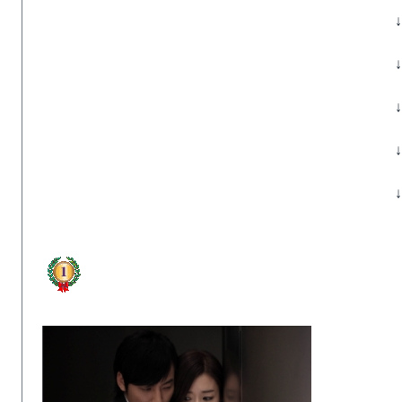
↓
↓
↓
↓
↓