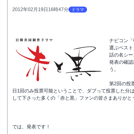
2012年02月19日16時47分
ドラマ
ナビコン「
選ぶベスト
話の名シー
発表の確認
う。
第2回の投
日1回のみ投票可能ということで、ダブって投票した分は
して下さった多くの「赤と黒」ファンの皆さまありがとうご
では、発表です！