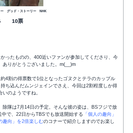
ター グッド・ストーリー NHK
ネ 10票
かったものの、400近いファンが参加してくださり、今
りがとうございました。m(__)m
約4割の得票数で1位となったゴヌクとテラのカップル
に持ち込んだムンジェインでさえ、今回は2割程度しか得
合いのようですね。
除隊は7月14日の予定。そんな彼の姿は、BSフジで放
放送中で、22日からTBSでも放送開始する
「個人の趣向」
の趣向」を2倍楽しむ
のコナーで紹介しますのでお楽し