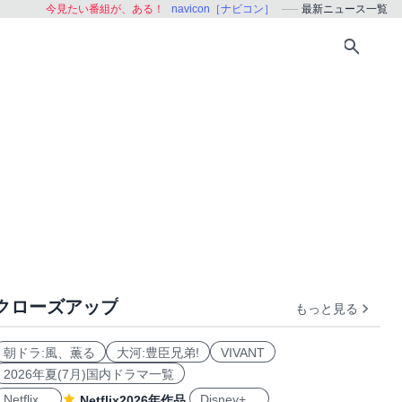
今見たい番組が、ある！
navicon［ナビコン］
最新ニュース一覧
クローズアップ
もっと見る
朝ドラ:風、薫る
大河:豊臣兄弟!
VIVANT
2026年夏(7月)国内ドラマ一覧
Netflix
Disney+
Netflix2026年作品