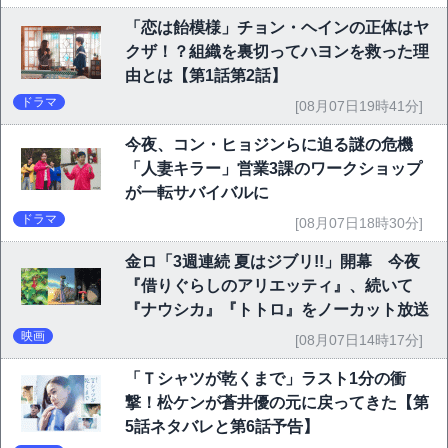
「恋は飴模様」チョン・ヘインの正体はヤ
クザ！？組織を裏切ってハヨンを救った理
由とは【第1話第2話】
ドラマ
[08月07日19時41分]
今夜、コン・ヒョジンらに迫る謎の危機
「人妻キラー」営業3課のワークショップ
が一転サバイバルに
ドラマ
[08月07日18時30分]
金ロ「3週連続 夏はジブリ!!」開幕 今夜
『借りぐらしのアリエッティ』、続いて
『ナウシカ』『トトロ』をノーカット放送
映画
[08月07日14時17分]
「Ｔシャツが乾くまで」ラスト1分の衝
撃！松ケンが蒼井優の元に戻ってきた【第
5話ネタバレと第6話予告】