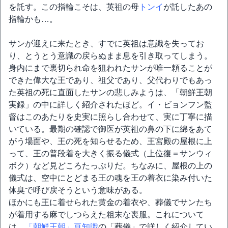
を託す。この指輪こそは、英祖の母
トンイ
が託したあの
指輪かも…。
サンが迎えに来たとき、すでに英祖は意識を失ってお
り、とうとう意識の戻らぬまま息を引き取ってしまう。
身内にまで裏切られ命を狙われたサンが唯一頼ることが
できた偉大な王であり、祖父であり、父代わりでもあっ
た英祖の死に直面したサンの悲しみようは、「朝鮮王朝
実録」の中に詳しく紹介されたほど。イ・ビョンフン監
督はこのあたりを史実に照らし合わせて、実に丁寧に描
いている。最期の確認で御医が英祖の鼻の下に綿をあて
がう場面や、王の死を知らせるため、王宮殿の屋根に上
って、王の普段着を大きく振る儀式（上位復＝サンウィ
ボク）など見どころたっぷりだ。ちなみに、屋根の上の
儀式は、空中にとどまる王の魂を王の着衣に染み付いた
体臭で呼び戻そうという意味がある。
ほかにも王に着せられた黄金の着衣や、葬儀でサンたち
が着用する麻でしつらえた粗末な喪服。これについて
は、
「朝鮮王朝」豆知識
の「葬儀」で詳しく紹介してい