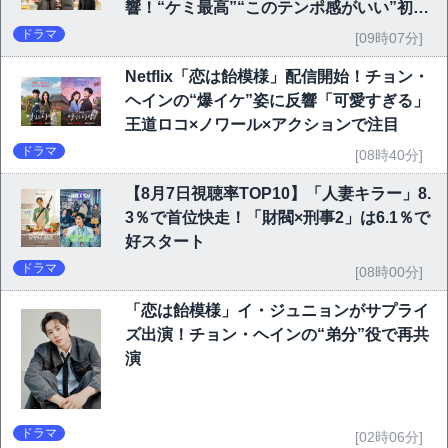
響！“ケミ最高”“このテンポ感がいい”初回
6.1％で好発進
ドラマ
[09時07分]
Netflix「恋は飴模様」配信開始！チョン・
ヘインの“爆イケ”姿に反響「可愛すぎる」
王道ロコ×ノワール×アクションで注目
ドラマ
[08時40分]
【8月7日視聴率TOP10】「人妻キラー」8.
3％で首位快走！「財閥×刑事2」は6.1％で
好スタート
ドラマ
[08時00分]
「恋は飴模様」イ・ジュニョンがサプライ
ズ出演！チョン・ヘインの“弟分”役で再共
演
ドラマ
[02時06分]