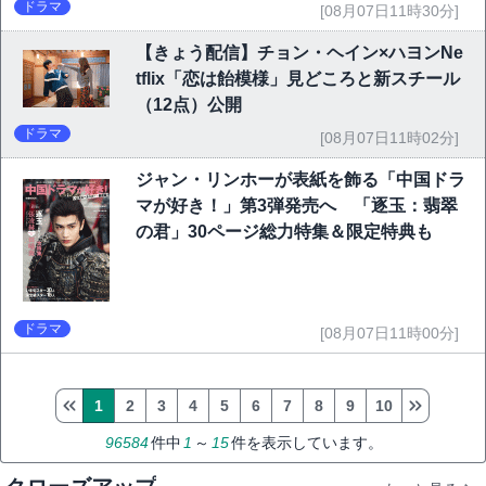
ドラマ
[08月07日11時30分]
【きょう配信】チョン・ヘイン×ハヨンNe
tflix「恋は飴模様」見どころと新スチール
（12点）公開
ドラマ
[08月07日11時02分]
ジャン・リンホーが表紙を飾る「中国ドラ
マが好き！」第3弾発売へ 「逐玉：翡翠
の君」30ページ総力特集＆限定特典も
ドラマ
[08月07日11時00分]
1
2
3
4
5
6
7
8
9
10
96584
件中
1
～
15
件を表示しています。