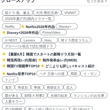
クローズアップ
もっと見る
朝ドラ:風、薫る
大河:豊臣兄弟!
VIVANT
2026年夏(7月)国内ドラマ一覧
Netflix
Disney+
Netflix2026年作品
PrimeVideo
Disney+2026年作品
U-NEXT
Lemino
Hulu
韓ドラ歴史コラム
グローバル視点で読む韓国ドラ
【最新8月】韓国でスタートの新韓ドラ月別一覧
韓流再現レポ(取材)
制作発表会レポ(WEB)
韓国TV視聴率TOP10
どこよりも詳しい!キャスト紹介
ヘチ 王座への道
馬医
イ・サン
Netflix世界TOP10
トンイ
鬼宮
奇皇后
華政
善徳女王
恋人
愛が来る
財閥 X 刑事2
夫婦の結末
マンションのお仕事
人妻キラー
恋は飴模様
君へと続く僕のドリーム!
恋は命がけ