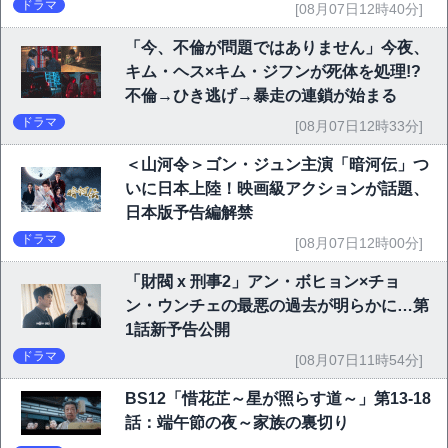
ドラマ
[08月07日12時40分]
「今、不倫が問題ではありません」今夜、
キム・ヘス×キム・ジフンが死体を処理!?
不倫→ひき逃げ→暴走の連鎖が始まる
ドラマ
[08月07日12時33分]
＜山河令＞ゴン・ジュン主演「暗河伝」つ
いに日本上陸！映画級アクションが話題、
日本版予告編解禁
ドラマ
[08月07日12時00分]
「財閥 x 刑事2」アン・ボヒョン×チョ
ン・ウンチェの最悪の過去が明らかに…第
1話新予告公開
ドラマ
[08月07日11時54分]
BS12「惜花芷～星が照らす道～」第13-18
話：端午節の夜～家族の裏切り