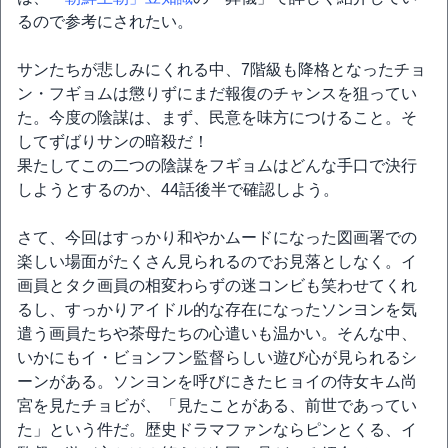
るので参考にされたい。
サンたちが悲しみにくれる中、7階級も降格となったチョ
ン・フギョムは懲りずにまだ報復のチャンスを狙ってい
た。今度の陰謀は、まず、民意を味方につけること。そ
してずばりサンの暗殺だ！
果たしてこの二つの陰謀をフギョムはどんな手口で決行
しようとするのか、44話後半で確認しよう。
さて、今回はすっかり和やかムードになった図画署での
楽しい場面がたくさん見られるのでお見落としなく。イ
画員とタク画員の相変わらずの迷コンビも笑わせてくれ
るし、すっかりアイドル的な存在になったソンヨンを気
遣う画員たちや茶母たちの心遣いも温かい。そんな中、
いかにもイ・ビョンフン監督らしい遊び心が見られるシ
ーンがある。ソンヨンを呼びにきたヒョイの侍女キム尚
宮を見たチョビが、「見たことがある、前世であってい
た」という件だ。歴史ドラマファンならピンとくる、イ