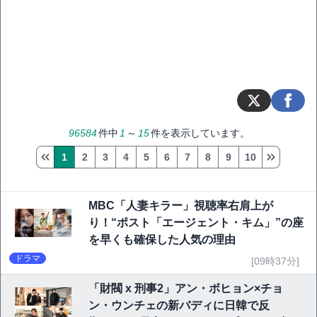
96584
件中
1
～
15
件を表示しています。
1
2
3
4
5
6
7
8
9
10
MBC「人妻キラー」視聴率右肩上が
り！“ポスト「エージェント・キム」”の座
を早くも確保した人気の理由
ドラマ
[09時37分]
「財閥 x 刑事2」アン・ボヒョン×チョ
ン・ウンチェの新バディに日韓で反