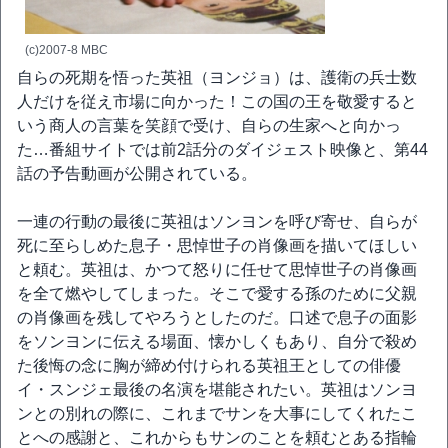
(c)2007-8 MBC
自らの死期を悟った英祖（ヨンジョ）は、護衛の兵士数
人だけを従え市場に向かった！この国の王を敬愛すると
いう商人の言葉を笑顔で受け、自らの生家へと向かっ
た…番組サイトでは前2話分のダイジェスト映像と、第44
話の予告動画が公開されている。
一連の行動の最後に英祖はソンヨンを呼び寄せ、自らが
死に至らしめた息子・思悼世子の肖像画を描いてほしい
と頼む。英祖は、かつて怒りに任せて思悼世子の肖像画
を全て燃やしてしまった。そこで愛する孫のために父親
の肖像画を残してやろうとしたのだ。口述で息子の面影
をソンヨンに伝える場面、懐かしくもあり、自分で殺め
た後悔の念に胸が締め付けられる英祖王としての俳優
イ・スンジェ最後の名演を堪能されたい。英祖はソンヨ
ンとの別れの際に、これまでサンを大事にしてくれたこ
とへの感謝と、これからもサンのことを頼むとある指輪