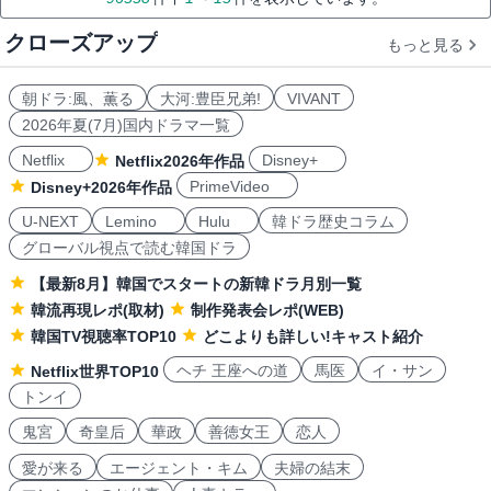
クローズアップ
もっと見る
朝ドラ:風、薫る
大河:豊臣兄弟!
VIVANT
2026年夏(7月)国内ドラマ一覧
Netflix
Disney+
Netflix2026年作品
PrimeVideo
Disney+2026年作品
U-NEXT
Lemino
Hulu
韓ドラ歴史コラム
グローバル視点で読む韓国ドラ
【最新8月】韓国でスタートの新韓ドラ月別一覧
韓流再現レポ(取材)
制作発表会レポ(WEB)
韓国TV視聴率TOP10
どこよりも詳しい!キャスト紹介
ヘチ 王座への道
馬医
イ・サン
Netflix世界TOP10
トンイ
鬼宮
奇皇后
華政
善徳女王
恋人
愛が来る
エージェント・キム
夫婦の結末