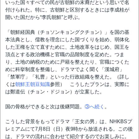
いった国々すべての民が古朝鮮の末裔だという思いで名
付けられた。特に、古朝鮮と区別するときには李成桂が
開いた国だから“李氏朝鮮”と呼ぶ。
「朝鮮経国典（チョソンキョングクチョン）」を国の基
本法典とし、儒教を理念にした国づくりを始め、弱体化
した王権を立て直すために、土地改革をはじめ、国王を
頂点とする政治機構と官職の品階制度を定めた。つま
り、土地の納税のために戸籍を整えたり、官職につくた
めに科挙制度を整備し、ドラマでよく聞く「漢城府」
「禁軍庁」「礼曹」といった行政組織を整えた。（詳し
くは
朝鮮王朝豆知識
参照） こうしたプランは、実際に
は鄭道伝（チョン・ドジョン）が立案した。
国の骨格ができると次は後継問題。
③へ続く
。
こうした背景をもってドラマ「王女の男」は、NHKBSプ
レミアムにて7月8日（日）夜9時から放送される。この後
は、ドラマの流れに合わせて紹介するのでお楽しみに。