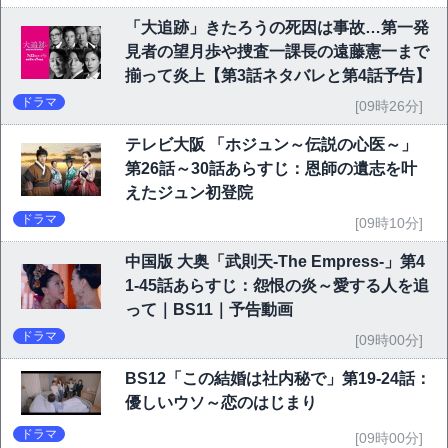
「大追跡」きたろうの死因は事故…第一発
見者の望月歩や捜査一課長の遠藤憲一まで
揃って炎上【第3話ネタバレと第4話予告】
ドラマ
[09時26分]
テレビ大阪 「ホジュン～伝説の心医～」
第26話～30話あらすじ：恩師の遺志を叶
えたジュン初登院
ドラマ
[09時10分]
中国版 大奥「武則天-The Empress-」第4
1-45話あらすじ：怨恨の炎～愛する人を追
って｜BS11｜予告動画
ドラマ
[09時00分]
BS12「この結婚は社内秘で」第19-24話：
優しいウソ～恋のはじまり
ドラマ
[09時00分]