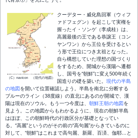
クーデター・威化島回軍（ウィフ
ァドフェグン）を起こして実権を
握ったイ・ソンゲ（李成桂）は、
高麗最後の王である恭譲王（コン
ヤンワン）から王位を受けるとい
う形で王位につき太祖となった。
自ら構想していた理想の国づくり
をするため、開城から漢陽へ遷都
し、国号を“朝鮮”に変え500年続く
（C）navicon （現代の地図）
国造りの礎を築いた。
現代の半島
の地図
を開いて位置確認しよう。半島を南北に分断する
ブルーのライン（38度線）の直北にあるのが開城で、漢
陽は現在のソウル。もう一つ今度は、
朝鮮王朝の地図
を
見よう。この地図からもわかるように、現在の朝鮮半島
はほぼ、この朝鮮時代の行政区分が基礎となってい
る。“高麗”というのがその前の“高句麗”からきているのに
対して、“朝鮮”はこれまで高句麗、新羅、百済、伽耶…と