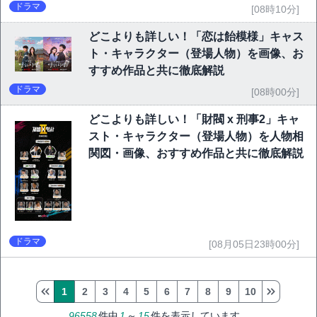
ドラマ
[08時10分]
どこよりも詳しい！「恋は飴模様」キャス
ト・キャラクター（登場人物）を画像、お
すすめ作品と共に徹底解説
ドラマ
[08時00分]
どこよりも詳しい！「財閥 x 刑事2」キャ
スト・キャラクター（登場人物）を人物相
関図・画像、おすすめ作品と共に徹底解説
ドラマ
[08月05日23時00分]
1
2
3
4
5
6
7
8
9
10
96558
件中
1
～
15
件を表示しています。