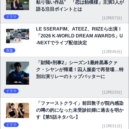
粘り強い作品” 「恋は飴模様」主演3人が
語る注目ポイントとは
ドラマ
[12時57分]
LE SSERAFIM、ATEEZ、RIIZEら出演！
「2026 K-WORLD DREAM AWARDS」U
-NEXTでライブ配信決定
音楽
[12時45分]
「財閥×刑事2」シーズン1最終黒幕クァ
ク・シヤンが帰還！囚人服姿で再登場…特
別出演リレーのトップバッターに
ドラマ
[12時23分]
「ファーストクライ」前田敦子が院内感染
の噂の的になった未受診妊婦に過去を明か
す【第5話ネタバレ】
ドラマ
[11時31分]