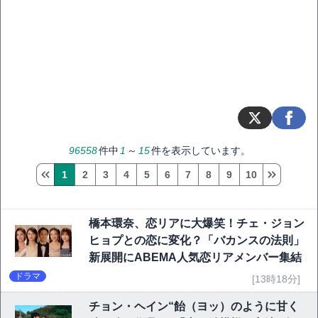
96558
件中
1
～
15
件を表示しています。
1
2
3
4
5
6
7
8
9
10
橋本環奈、恋リアに大爆笑！チェ・ジョン
ヒョプとの恋に変化？「バカンスの法則」
新展開にABEMA人気恋リアメンバー集結
ドラマ
[13時18分]
チョン・ヘイン“飴（ヨッ）のように甘く