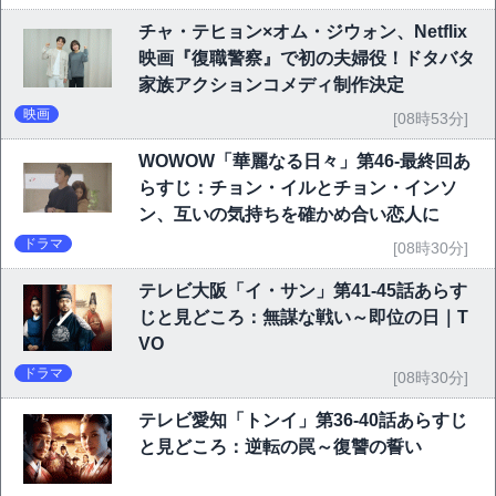
チャ・テヒョン×オム・ジウォン、Netflix
映画『復職警察』で初の夫婦役！ドタバタ
家族アクションコメディ制作決定
映画
[08時53分]
WOWOW「華麗なる日々」第46-最終回あ
らすじ：チョン・イルとチョン・インソ
ン、互いの気持ちを確かめ合い恋人に
ドラマ
[08時30分]
テレビ大阪「イ・サン」第41-45話あらす
じと見どころ：無謀な戦い～即位の日｜T
VO
ドラマ
[08時30分]
テレビ愛知「トンイ」第36-40話あらすじ
と見どころ：逆転の罠～復讐の誓い