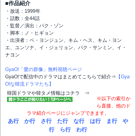
■作品紹介
・放送：1999年
・話数：全44話
・監督／演出：パク・ゾン
・脚本：ノ・ヒギョン
・出演者：ペ・ヨンジュン、キム・ヘス、キム・ヨン
エ、ユンソナ、イ・ジェリョン、パク・サンミン、イ・
ナヨン
GyaO!「愛の群像」無料視聴ページ
GyaO!で配信中のドラマはまとめてこちらで紹介⇒
【Gya
O!な韓流ドラマたち】
韓国ドラマや韓タメ情報はコチラ ⇒
※以下の索引か
ら直接、他のド
ラマ紹介ページにジャンプできます。
あ行
か行
さ行
た行
な行
は行
ま行
や
行
ら行
わ行