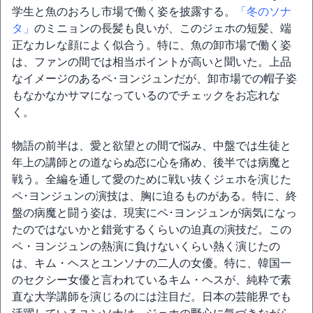
学生と魚のおろし市場で働く姿を披露する。
「冬のソナ
タ」
のミニョンの長髪も良いが、このジェホの短髪、端
正なカレな顔によく似合う。特に、魚の卸市場で働く姿
は、ファンの間では相当ポイントが高いと聞いた。上品
なイメージのあるペ･ヨンジュンだが、卸市場での帽子姿
もなかなかサマになっているのでチェックをお忘れな
く。
物語の前半は、愛と欲望との間で悩み、中盤では生徒と
年上の講師との道ならぬ恋に心を痛め、後半では病魔と
戦う。全編を通して愛のために戦い抜くジェホを演じた
ペ･ヨンジュンの演技は、胸に迫るものがある。特に、終
盤の病魔と闘う姿は、現実にペ･ヨンジュンが病気になっ
たのではないかと錯覚するくらいの迫真の演技だ。この
ペ・ヨンジュンの熱演に負けないくらい熱く演じたの
は、キム・ヘスとユンソナの二人の女優。特に、韓国一
のセクシー女優と言われているキム・ヘスが、純粋で素
直な大学講師を演じるのには注目だ。日本の芸能界でも