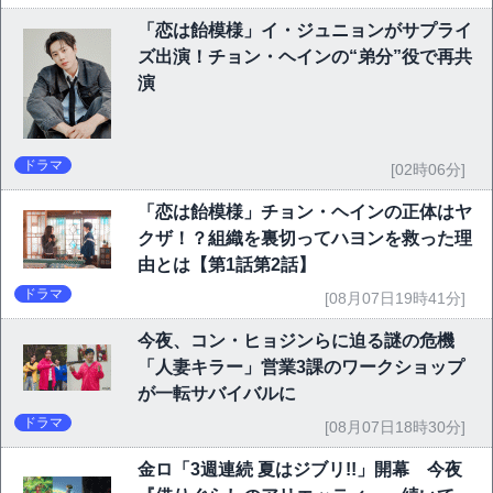
「恋は飴模様」イ・ジュニョンがサプライ
ズ出演！チョン・ヘインの“弟分”役で再共
演
ドラマ
[02時06分]
「恋は飴模様」チョン・ヘインの正体はヤ
クザ！？組織を裏切ってハヨンを救った理
由とは【第1話第2話】
ドラマ
[08月07日19時41分]
今夜、コン・ヒョジンらに迫る謎の危機
「人妻キラー」営業3課のワークショップ
が一転サバイバルに
ドラマ
[08月07日18時30分]
金ロ「3週連続 夏はジブリ!!」開幕 今夜