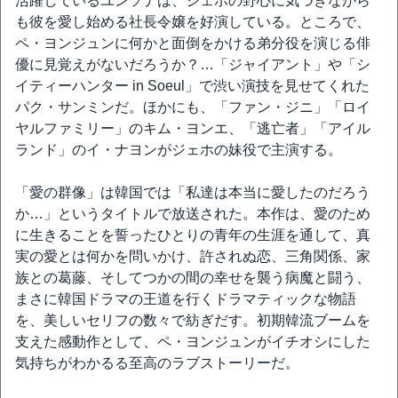
活躍しているユンソナは、ジェホの野心に気づきながら
も彼を愛し始める社長令嬢を好演している。ところで、
ペ・ヨンジュンに何かと面倒をかける弟分役を演じる俳
優に見覚えがないだろうか？…「ジャイアント」や「シ
イティーハンター in Soeul」で渋い演技を見せてくれた
パク・サンミンだ。ほかにも、「ファン・ジニ」「ロイ
ヤルファミリー」のキム・ヨンエ、「逃亡者」「アイル
ランド」のイ・ナヨンがジェホの妹役で主演する。
「愛の群像」は韓国では「私達は本当に愛したのだろう
か…」というタイトルで放送された。本作は、愛のため
に生きることを誓ったひとりの青年の生涯を通して、真
実の愛とは何かを問いかけ、許されぬ恋、三角関係、家
族との葛藤、そしてつかの間の幸せを襲う病魔と闘う、
まさに韓国ドラマの王道を行くドラマティックな物語
を、美しいセリフの数々で紡ぎだす。初期韓流ブームを
支えた感動作として、ペ・ヨンジュンがイチオシにした
気持ちがわかるる至高のラブストーリーだ。