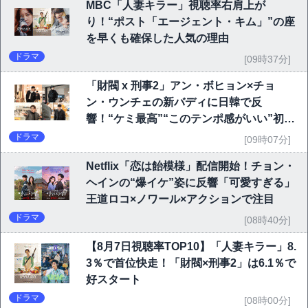
MBC「人妻キラー」視聴率右肩上が
り！“ポスト「エージェント・キム」”の座
を早くも確保した人気の理由
ドラマ
[09時37分]
「財閥 x 刑事2」アン・ボヒョン×チョ
ン・ウンチェの新バディに日韓で反
響！“ケミ最高”“このテンポ感がいい”初回
6.1％で好発進
ドラマ
[09時07分]
Netflix「恋は飴模様」配信開始！チョン・
ヘインの“爆イケ”姿に反響「可愛すぎる」
王道ロコ×ノワール×アクションで注目
ドラマ
[08時40分]
【8月7日視聴率TOP10】「人妻キラー」8.
3％で首位快走！「財閥×刑事2」は6.1％で
好スタート
ドラマ
[08時00分]