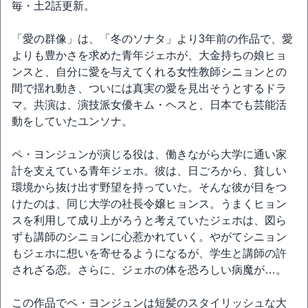
毎・土2話更新。
「愛の群像」は、「冬のソナタ」より3年前の作品で、愛
よりも豊かさを求めた青年ジェホが、大金持ちの娘ヒョ
ンスと、自分に愛を与えてくれる女性教師シニョンとの
間で揺れ動き、ついには真実の愛を見出そうとするドラ
マ。共演は、演技派女優キム・ヘスと、日本でも芸能活
動をしていたユンソナ。
ペ・ヨンジュンが演じる役は、働きながら大学に通い家
計を支えている青年ジェホ。彼は、日ごろから、貧しい
環境から抜け出す野望を持っていた。そんな彼が目をつ
けたのは、同じ大学の社長令嬢ヒョンス。うまくヒョン
スを利用して成り上がろうと考えていたジェホは、図ら
ずも講師のシニョンに心惹かれていく。やがてシニョン
もジェホに想いを寄せるようになるが、学生と講師の許
されざる恋。さらに、ジェホの体を恐ろしい病魔が…。
この作品でペ・ヨンジュンは短髪のスタイリッシュな大