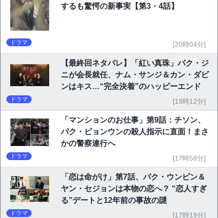
するも驚愕の新事実【第3・4話】
ドラマ
[20時04分]
【最終回ネタバレ】「紅い真珠」パク・ジ
ニが会長就任、ナム・サンジ＆カン・ダビ
ンはキス…“完全決着”のハッピーエンド
ドラマ
[19時12分]
「マンションのお仕事」第9話：チソン、
パク・ビョンウンの殺人指示に直面！まさ
かの警察連行へ
ドラマ
[17時58分]
「恋は命がけ」第7話、パク・ウンビン＆
ヤン・セジョンは本物の恋へ？ “恋人すぎ
る”デートと12年前の事故の謎
ドラマ
[17時19分]