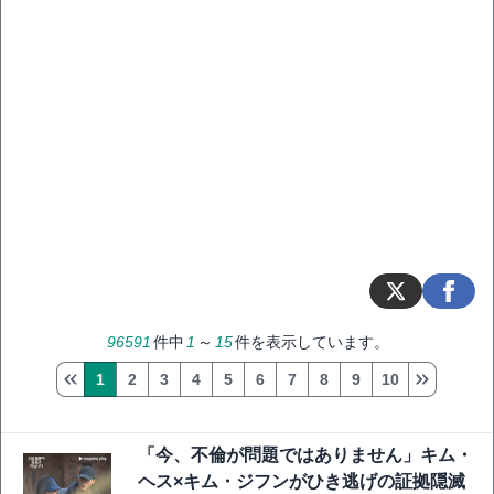
96591
件中
1
～
15
件を表示しています。
1
2
3
4
5
6
7
8
9
10
「今、不倫が問題ではありません」キム・
ヘス×キム・ジフンがひき逃げの証拠隠滅