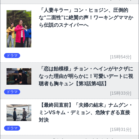
「人妻キラー」コン・ヒョジン、圧倒的
な“二面性”に絶賛の声！ワーキングママか
ら伝説のスナイパーへ
ドラマ
[15時54分]
「恋は飴模様」チョン・ヘインがヤクザに
なった理由が明らかに！可愛いデートに視
聴者も胸キュン【第3話第4話】
ドラマ
[15時33分]
【最終回直前】「夫婦の結末」ナムグン・
ミンVSキム・デミョン、危険すぎる直接
対決
ドラマ
[15時31分]