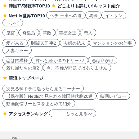
韓国TV視聴率TOP10
どこよりも詳しい!キャスト紹介
ヘチ 王座への道
馬医
イ・サン
Netflix世界TOP10
トンイ
鬼宮
奇皇后
華政
善徳女王
恋人
愛が来る
財閥 X 刑事2
夫婦の結末
マンションのお仕事
人妻キラー
恋は飴模様
君へと続く僕のドリーム!
恋は命がけ
殺し屋たちの店2
今、不倫が問題ではありません
華流トップページ
次見る韓ドラに迷ったら見るコーナー
【保存版】Netflixで見られる韓国時代劇20選
映画レビュー
動画配信サービスをまとめて紹介
もっと見る>>
アクセスランキング