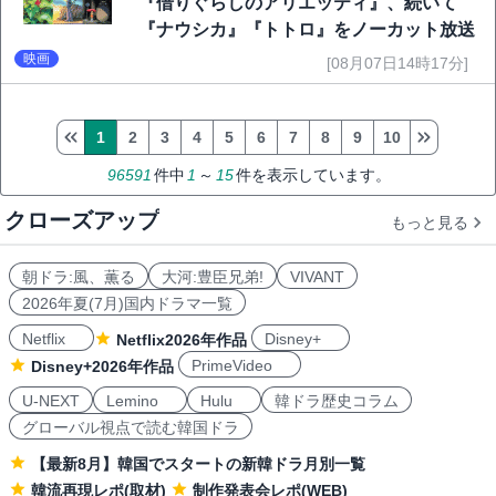
『借りぐらしのアリエッティ』、続いて
『ナウシカ』『トトロ』をノーカット放送
映画
[08月07日14時17分]
1
2
3
4
5
6
7
8
9
10
96591
件中
1
～
15
件を表示しています。
クローズアップ
もっと見る
朝ドラ:風、薫る
大河:豊臣兄弟!
VIVANT
2026年夏(7月)国内ドラマ一覧
Netflix
Disney+
Netflix2026年作品
PrimeVideo
Disney+2026年作品
U-NEXT
Lemino
Hulu
韓ドラ歴史コラム
グローバル視点で読む韓国ドラ
【最新8月】韓国でスタートの新韓ドラ月別一覧
韓流再現レポ(取材)
制作発表会レポ(WEB)