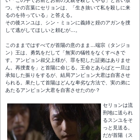
い「この手でお前とお前の父親を殺してやる」と言い放
つ。その言葉にセリョンは、「生き抜いて私を殺しに来
るのを待っている」と答える。
その後スンユは、シン・ミョンに義姉と姪のアガンを捜
して逃がしてほしいと頼むが…。
このままではすべてが首陽の意のまま…端宗（タンジョ
ン）王は、勇気をだして「無実の犠牲をなくすべきで
す。アンピョン叔父上様が、罪を犯した証拠はありませ
ん。再捜査を」と首陽に命じる。王命とあらばと一旦は
承知した振りをするが、結局アンピョン大君は自害させ
られる。果たして首陽はどんな卑劣な方法で、実の弟に
あたるアンピョン大君を自害させたのか？
セリョンは流
刑地に送られ
るスンユをそ
っと見送る。
だが首陽（ス