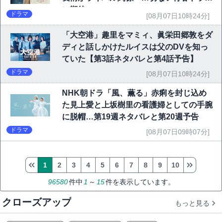
に期待
ドラマ
[08月07日10時24分]
「大空港」趣里をマミィ、眞栄田郷敦をダ
ディと話しかけたルイスは父のDVを知っ
ていた【第3話ネタバレと第4話予告】
ドラマ
[08月07日10時24分]
NHK朝ドラ「風、薫る」赤痢を封じ込め
た見上愛と上坂樹里の看護婦としての手腕
に脱帽…第19週ネタバレと第20週予告
ドラマ
[08月07日09時07分]
1
2
3
4
5
6
7
8
9
10
96580
件中
1
～
15
件を表示しています。
クローズアップ
もっと見る