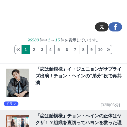
96580
件中
1
～
15
件を表示しています。
1
2
3
4
5
6
7
8
9
10
「恋は飴模様」イ・ジュニョンがサプライ
ズ出演！チョン・ヘインの“弟分”役で再共
演
ドラマ
[02時06分]
「恋は飴模様」チョン・ヘインの正体はヤ
クザ！？組織を裏切ってハヨンを救った理