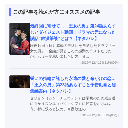
この記事を読んだ方にオススメの記事
最終回に寄せて…「王女の男」第24話あらす
じとダイジェスト動画！ドラマの元になった
説話“錦溪筆談”とは？【ネタバレ】
昨夜16日（日）感動の最終回を放送したドラマ「王
女の男」…全編が見どころの感動のラストだった
が、もう一度思い出したい方、ま...
[2012年12月17日11時00分]
誓いの指輪に託した永遠の愛と命がけの恋…
「王女の男」第23話あらすじと予告動画と総
集編案内【ネタバレ】
セリョン（ムン・チェウォン）は挙兵のため咸吉道
に向かうスンユ（パク・シフ）に迷惑をかけぬよ
う、都に残ると決め、今夜放送の...
[2012年12月09日08時00分]