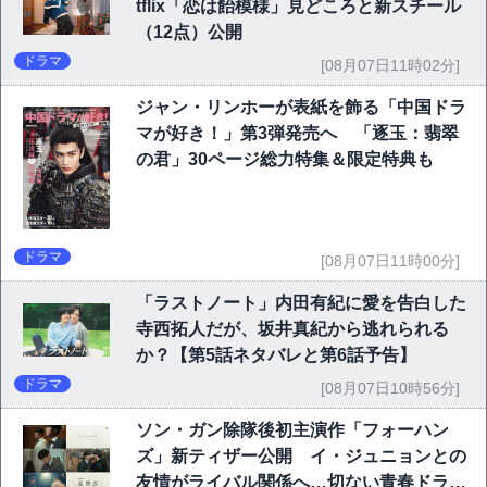
tflix「恋は飴模様」見どころと新スチール
（12点）公開
ドラマ
[08月07日11時02分]
ジャン・リンホーが表紙を飾る「中国ドラ
マが好き！」第3弾発売へ 「逐玉：翡翠
の君」30ページ総力特集＆限定特典も
ドラマ
[08月07日11時00分]
「ラストノート」内田有紀に愛を告白した
寺西拓人だが、坂井真紀から逃れられる
か？【第5話ネタバレと第6話予告】
ドラマ
[08月07日10時56分]
ソン・ガン除隊後初主演作「フォーハン
ズ」新ティザー公開 イ・ジュニョンとの
友情がライバル関係へ…切ない青春ドラマ