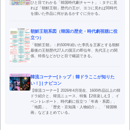
ひと目でわかる「韓国時代劇チャート」：タテに見
れば「朝鮮王朝」歴代の王が、ヨコに見れば同時代
を描いた作品に何があるかすぐに分かる。
朝鮮王朝系図（韓国の歴史・時代劇視聴に役
立つ）
「朝鮮王朝」：約500年続いた李氏を王家とする朝鮮
最後の王朝歴代27人の国王の即位年、先代王との関
係、特長などがひと目で確認できる。
韓流コーナー[トップ：韓ドラここが知りた
い！] | ナビコン
【韓流コーナー】2026年4月現在、1600作品以上の韓
ドラ紹介と、韓流ニュース、特集【2倍楽しむ】、イ
ベントレポート、時代劇に役立つ「年表・系図」、
「地図」、「歴史・豆知識・人物紹介」、「韓国映
画」などまとめている。