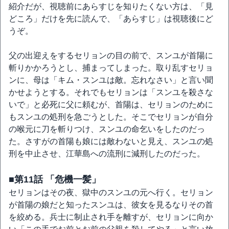
紹介だが、視聴前にあらすじを知りたくない方は、「見
どころ」だけを先に読んで、「あらすじ」は視聴後にど
うぞ。
父の出迎えをするセリョンの目の前で、スンユが首陽に
斬りかかろうとし、捕まってしまった。取り乱すセリョ
ンに、母は「キム・スンユは敵。忘れなさい」と言い聞
かせようとする。それでもセリョンは「スンユを殺さな
いで」と必死に父に頼むが、首陽は、セリョンのために
もスンユの処刑を急ごうとした。そこでセリョンが自分
の喉元に刀を斬りつけ、スンユの命乞いをしたのだっ
た。さすがの首陽も娘には敵わないと見え、スンユの処
刑を中止させ、江華島への流刑に減刑したのだった。
■第11話 「危機一髪」
セリョンはその夜、獄中のスンユの元へ行く。セリョン
が首陽の娘だと知ったスンユは、彼女を見るなりその首
を絞める。兵士に制止され手を離すが、セリョンに向か