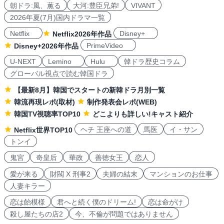
朝ドラ:風、薫る
大河:豊臣兄弟!
VIVANT
2026年夏(7月)国内ドラマ一覧
Netflix
Disney+
Netflix2026年作品
PrimeVideo
Disney+2026年作品
U-NEXT
Lemino
Hulu
韓ドラ歴史コラム
グローバル視点で読む韓国ドラ
【最新8月】韓国でスタートの新韓ドラ月別一覧
韓流再現レポ(取材)
制作発表会レポ(WEB)
韓国TV視聴率TOP10
どこよりも詳しい!キャスト紹介
ヘチ 王座への道
馬医
イ・サン
Netflix世界TOP10
トンイ
鬼宮
奇皇后
華政
善徳女王
恋人
愛が来る
財閥 X 刑事2
夫婦の結末
マンションのお仕事
人妻キラー
恋は飴模様
君へと続く僕のドリーム!
恋は命がけ
殺し屋たちの店2
今、不倫が問題ではありません