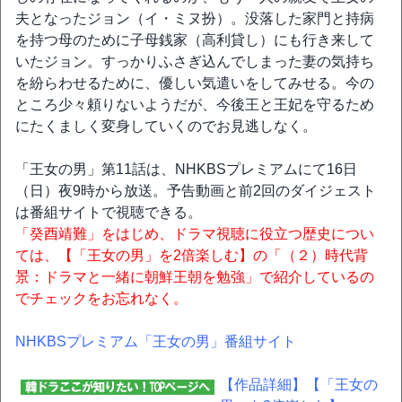
夫となったジョン（イ・ミヌ扮）。没落した家門と持病
を持つ母のために子母銭家（高利貸し）にも行き来して
いたジョン。すっかりふさぎ込んでしまった妻の気持ち
を紛らわせるために、優しい気遣いをしてみせる。今の
ところ少々頼りないようだが、今後王と王妃を守るため
にたくましく変身していくのでお見逃しなく。
「王女の男」第11話は、NHKBSプレミアムにて16日
（日）夜9時から放送。予告動画と前2回のダイジェスト
は番組サイトで視聴できる。
「癸酉靖難」をはじめ、ドラマ視聴に役立つ歴史につい
ては、【「王女の男」を2倍楽しむ】の「（２）時代背
景：ドラマと一緒に朝鮮王朝を勉強」で紹介しているの
でチェックをお忘れなく。
NHKBSプレミアム「王女の男」番組サイト
【作品詳細】
【「王女の