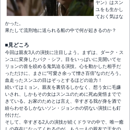
ヤン）はスン
ユをも生かし
ておく気はな
かった。
果たして流刑地に送られる船の中で何が起きるのか？
■見どころ
今回は親友3人の演技に注目しよう。まずは、ダーク・ス
ンユに変身したパク・シフ。目をいっぱいに見開いてセ
リョンの首を絞める鬼気迫る演技。心を動かした相手だ
っただけに、まさに“可愛さ余って憎さ百倍”なのだろう。
血走ったスンユの目はぞっとするほどの迫力！
続いてはミョン。親友を裏切るしかなく、想う女に毛嫌
いされ、しかもその女はスンユのために死ぬ覚悟までで
きている。お家のためとは言え、辛すぎる我が身を酒で
紛らわせるしかないソン・ジョンホの切ない演技にも釘
付けだ。
そして、辛すぎる2人の演技が続くドラマの中で、唯一癒
しの存在になってくれるのが、もう一人の親友で王女の