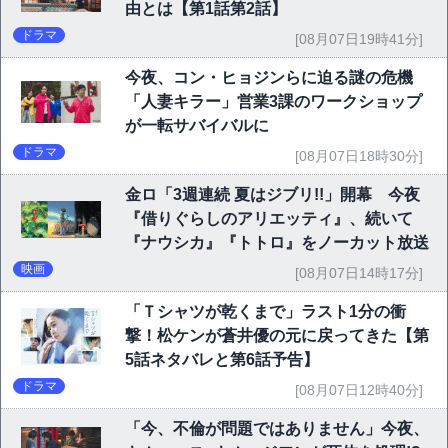
由とは【第1話第2話】
ドラマ
[08月07日19時41分]
今夜、コン・ヒョジンらに迫る謎の危機
「人妻キラー」営業3課のワークショップ
が一転サバイバルに
ドラマ
[08月07日18時30分]
金ロ「3週連続 夏はジブリ!!」開幕 今夜
『借りぐらしのアリエッティ』、続いて
『ナウシカ』『トトロ』をノーカット放送
映画
[08月07日14時17分]
「Ｔシャツが乾くまで」ラスト1分の衝
撃！松ケンが蒼井優の元に戻ってきた【第
5話ネタバレと第6話予告】
ドラマ
[08月07日12時40分]
「今、不倫が問題ではありません」今夜、