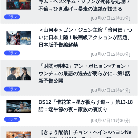
キム・ヘス×キム・ジフンが死体を処理!?
不倫→ひき逃げ→暴走の連鎖が始まる
ドラマ
[08月07日12時33分]
＜山河令＞ゴン・ジュン主演「暗河伝」つ
いに日本上陸！映画級アクションが話題、
日本版予告編解禁
ドラマ
[08月07日12時00分]
「財閥×刑事2」アン・ボヒョン×チョン・
ウンチェの最悪の過去が明らかに…第1話
新予告公開
ドラマ
[08月07日11時54分]
BS12「惜花芷～星が照らす道～」第13-18
話：端午節の夜～家族の裏切り
ドラマ
[08月07日11時30分]
【きょう配信】チョン・ヘイン×ハヨンNe