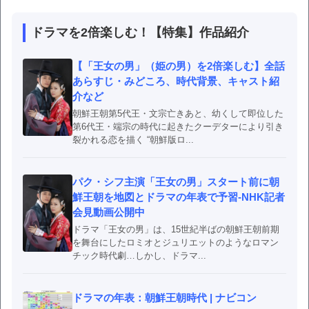
ドラマを2倍楽しむ！【特集】作品紹介
【「王女の男」（姫の男）を2倍楽しむ】全話
あらすじ・みどころ、時代背景、キャスト紹
介など
朝鮮王朝第5代王・文宗亡きあと、幼くして即位した
第6代王・端宗の時代に起きたクーデターにより引き
裂かれる恋を描く “朝鮮版ロ...
パク・シフ主演「王女の男」スタート前に朝
鮮王朝を地図とドラマの年表で予習-NHK記者
会見動画公開中
ドラマ「王女の男」は、15世紀半ばの朝鮮王朝前期
を舞台にしたロミオとジュリエットのようなロマン
チック時代劇…しかし、ドラマ...
ドラマの年表：朝鮮王朝時代 | ナビコン