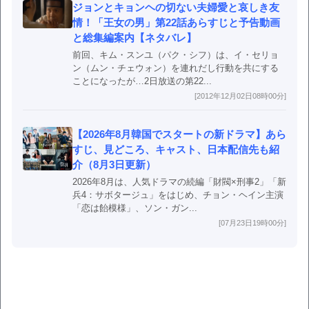
ジョンとキョンヘの切ない夫婦愛と哀しき友
情！「王女の男」第22話あらすじと予告動画
と総集編案内【ネタバレ】
前回、キム・スンユ（パク・シフ）は、イ・セリョ
ン（ムン・チェウォン）を連れだし行動を共にする
ことになったが…2日放送の第22...
[2012年12月02日08時00分]
【2026年8月韓国でスタートの新ドラマ】あら
すじ、見どころ、キャスト、日本配信先も紹
介（8月3日更新）
2026年8月は、人気ドラマの続編「財閥×刑事2」「新
兵4：サボタージュ」をはじめ、チョン・ヘイン主演
「恋は飴模様」、ソン・ガン...
[07月23日19時00分]