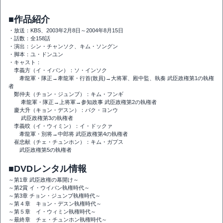
■作品紹介
・放送：KBS、2003年2月8日～2004年8月15日
・話数：全158話
・演出：シン・チャンソク、キム・ソングン
・脚本：ユ・ドンユン
・キャスト：
李義方（イ・イバン）：ソ・インソク
牽龍軍・隊正→牽龍軍・行首(散員)→大将軍、殿中監、執奏 武臣政権第1の執権
者
鄭仲夫（チョン・ジュンブ）：キム・フンギ
牽龍軍・隊正→上将軍→参知政事 武臣政権第2の執権者
慶大升（キョン・デスン）：パク・ヨンウ
武臣政権第3の執権者
李義旼（イ・ウィミン）：イ・ドックァ
牽龍軍・別将→中郎将 武臣政権第4の執権者
崔忠献（チェ・チュンホン）：キム・ガプス
武臣政権第5の執権者
■DVDレンタル情報
～第1章 武臣政権の幕開け～
～第2賞 イ・ウイバン執権時代～
～第3章 チョン・ジュンブ執権時代～
～第４章 キョン・デスン執権時代～
～第５章 イ・ウィミン執権時代～
～最終章 チェ・チュンホン執権時代～