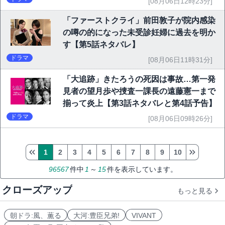
[08月06日12時23分]
「ファーストクライ」前田敦子が院内感染
の噂の的になった未受診妊婦に過去を明か
す【第5話ネタバレ】
ドラマ
[08月06日11時31分]
「大追跡」きたろうの死因は事故…第一発
見者の望月歩や捜査一課長の遠藤憲一まで
揃って炎上【第3話ネタバレと第4話予告】
ドラマ
[08月06日09時26分]
1
2
3
4
5
6
7
8
9
10
96567
件中
1
～
15
件を表示しています。
クローズアップ
もっと見る
朝ドラ:風、薫る
大河:豊臣兄弟!
VIVANT