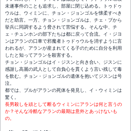
未遂事件のことも追求し、部屋に閉じ込める。トゥドゥ
ウルは、ウィミンに、チョン・ジョンゴルを懐柔すべき
だと助言。一方、チョン・ジョンゴルは、チェ・ブから
挙兵に同調するよう脅されて苦悩する。そんな中、チ
ェ・チュンホンの部下たちは都に戻って合流。イ・ジヨ
ンはアランの口車で邪魔者トゥドゥウルを消すように言
われるが、アランが産まれてくる子のために自分を利用
したと知ってアランを殺害する。
チョン・ジョンゴルはイ・ジスンと向き合い、ジスンに
感謝し高麗の武人として自負心を貫くよう言い残して毒
を飲む。チョン・ジョンゴルの遺体を抱いてジスンは号
泣。
都では、ブルがアランの死体を発見し、イ・ウィミンは
驚く。
長男殺しを頑として断るウィミンにアランは何と言うの
か？そんな冷酷なアランの最期は意外とあっけないも
の。