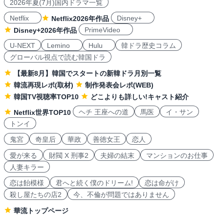
2026年夏(7月)国内ドラマ一覧
Netflix
Disney+
Netflix2026年作品
PrimeVideo
Disney+2026年作品
U-NEXT
Lemino
Hulu
韓ドラ歴史コラム
グローバル視点で読む韓国ドラ
【最新8月】韓国でスタートの新韓ドラ月別一覧
韓流再現レポ(取材)
制作発表会レポ(WEB)
韓国TV視聴率TOP10
どこよりも詳しい!キャスト紹介
ヘチ 王座への道
馬医
イ・サン
Netflix世界TOP10
トンイ
鬼宮
奇皇后
華政
善徳女王
恋人
愛が来る
財閥 X 刑事2
夫婦の結末
マンションのお仕事
人妻キラー
恋は飴模様
君へと続く僕のドリーム!
恋は命がけ
殺し屋たちの店2
今、不倫が問題ではありません
華流トップページ