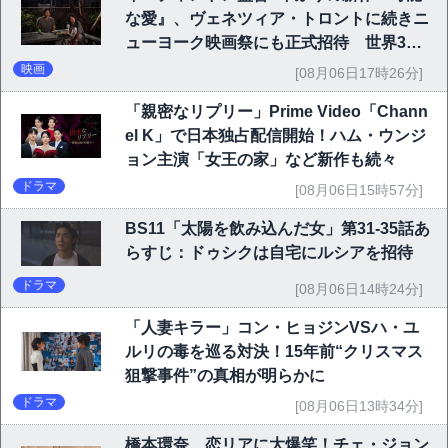
な愛』、ヴェネツィア・トロントに続きニ
ューヨーク映画祭にも正式招待 世界3大
映画祭で快挙｜Netflix映画
映画
[08月06日17時26分]
「親密なリプリー」Prime Video「Chann
el K」で日本独占配信開始！ハム・ウンジ
ョン主演「女王の家」など新作も続々
ドラマ
[08月06日15時57分]
BS11「太陽を飲み込んだ女」第31-35話あ
らすじ：ドゥシクは自宅にルシアを招待
ドラマ
[08月06日14時24分]
「人妻キラー」コン・ヒョジンVSハ・ユ
ルリの毒を巡る対決！15年前“クリスマス
狙撃事件”の真相が明らかに
ドラマ
[08月06日13時34分]
橋本環奈、恋リアに大爆笑！チェ・ジョン