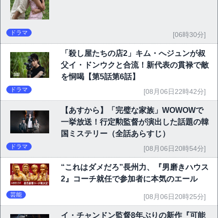
ドラマ
[06時30分]
「殺し屋たちの店2」キム・へジュンが叔
父イ・ドンウクと合流！新代表の貫禄で敵
を恫喝【第5話第6話】
ドラマ
[08月06日22時42分]
【あすから】「完璧な家族」WOWOWで
一挙放送！行定勲監督が演出した話題の韓
国ミステリー（全話あらすじ）
ドラマ
[08月06日20時54分]
“これはダメだろ”長州力、『男磨きハウス
2』コーチ就任で参加者に本気のエール
芸能
[08月06日20時25分]
イ・チャンドン監督8年ぶりの新作『可能