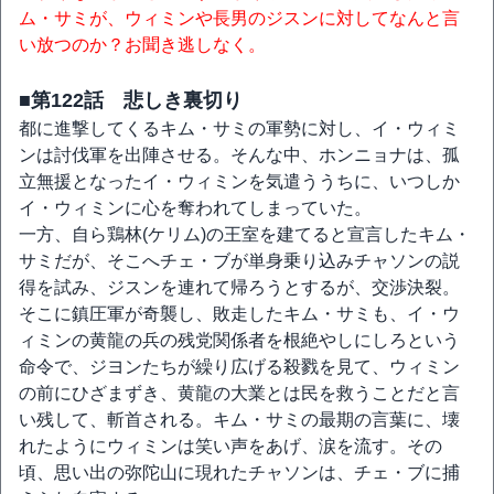
ム・サミが、ウィミンや長男のジスンに対してなんと言
い放つのか？お聞き逃しなく。
■第122話 悲しき裏切り
都に進撃してくるキム・サミの軍勢に対し、イ・ウィミ
ンは討伐軍を出陣させる。そんな中、ホンニョナは、孤
立無援となったイ・ウィミンを気遣ううちに、いつしか
イ・ウィミンに心を奪われてしまっていた。
一方、自ら鶏林(ケリム)の王室を建てると宣言したキム・
サミだが、そこへチェ・ブが単身乗り込みチャソンの説
得を試み、ジスンを連れて帰ろうとするが、交渉決裂。
そこに鎮圧軍が奇襲し、敗走したキム・サミも、イ・ウ
ィミンの黄龍の兵の残党関係者を根絶やしにしろという
命令で、ジヨンたちが繰り広げる殺戮を見て、ウィミン
の前にひざまずき、黄龍の大業とは民を救うことだと言
い残して、斬首される。キム・サミの最期の言葉に、壊
れたようにウィミンは笑い声をあげ、涙を流す。その
頃、思い出の弥陀山に現れたチャソンは、チェ・ブに捕