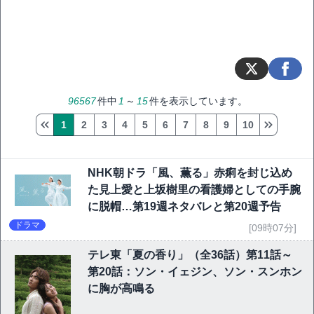
96567
件中
1
～
15
件を表示しています。
1
2
3
4
5
6
7
8
9
10
NHK朝ドラ「風、薫る」赤痢を封じ込め
た見上愛と上坂樹里の看護婦としての手腕
に脱帽…第19週ネタバレと第20週予告
ドラマ
[09時07分]
テレ東「夏の香り」（全36話）第11話～
第20話：ソン・イェジン、ソン・スンホン
に胸が高鳴る