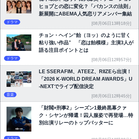
ヒョプとの恋に変化？「バカンスの法則」
新展開にABEMA人気恋リアメンバー集結
ドラマ
[08月06日13時18分]
チョン・ヘイン“飴（ヨッ）のように甘く
粘り強い作品” 「恋は飴模様」主演3人が
語る注目ポイントとは
ドラマ
[08月06日12時57分]
LE SSERAFIM、ATEEZ、RIIZEら出演！
「2026 K-WORLD DREAM AWARDS」U
-NEXTでライブ配信決定
音楽
[08月06日12時45分]
「財閥×刑事2」シーズン1最終黒幕クァ
ク・シヤンが帰還！囚人服姿で再登場…特
別出演リレーのトップバッターに
ドラマ