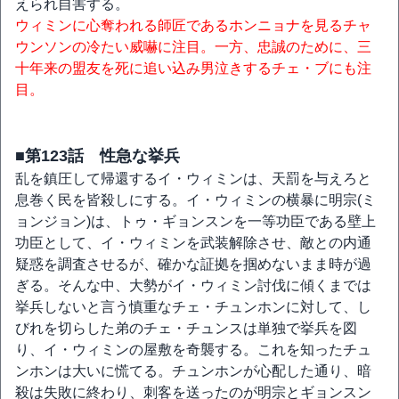
えられ自害する。
ウィミンに心奪われる師匠であるホンニョナを見るチャ
ウンソンの冷たい威嚇に注目。一方、忠誠のために、三
十年来の盟友を死に追い込み男泣きするチェ・ブにも注
目。
■第123話 性急な挙兵
乱を鎮圧して帰還するイ・ウィミンは、天罰を与えろと
息巻く民を皆殺しにする。イ・ウィミンの横暴に明宗(ミ
ョンジョン)は、トゥ・ギョンスンを一等功臣である壁上
功臣として、イ・ウィミンを武装解除させ、敵との内通
疑惑を調査させるが、確かな証拠を掴めないまま時が過
ぎる。そんな中、大勢がイ・ウィミン討伐に傾くまでは
挙兵しないと言う慎重なチェ・チュンホンに対して、し
びれを切らした弟のチェ・チュンスは単独で挙兵を図
り、イ・ウィミンの屋敷を奇襲する。これを知ったチュ
ンホンは大いに慌てる。チュンホンが心配した通り、暗
殺は失敗に終わり、刺客を送ったのが明宗とギョンスン