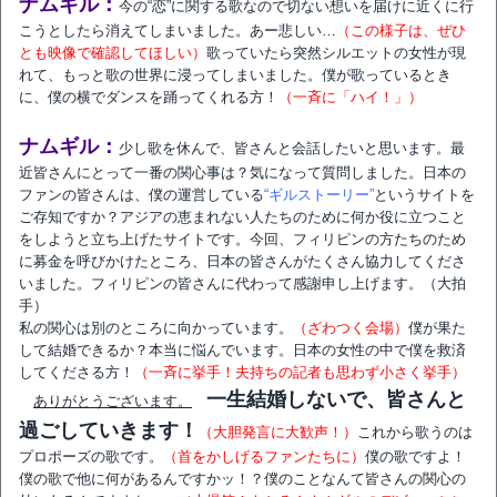
ナムギル：
今の“恋”に関する歌なので切ない想いを届けに近くに行
こうとしたら消えてしまいました。あー悲しい…
（この様子は、ぜひ
とも映像で確認してほしい）
歌っていたら突然シルエットの女性が現
れて、もっと歌の世界に浸ってしまいました。僕が歌っているとき
に、僕の横でダンスを踊ってくれる方！
（一斉に「ハイ！」）
ナムギル：
少し歌を休んで、皆さんと会話したいと思います。最
近皆さんにとって一番の関心事は？気になって質問しました。日本の
ファンの皆さんは、僕の運営している
“ギルストーリー”
というサイトを
ご存知ですか？アジアの恵まれない人たちのために何か役に立つこと
をしようと立ち上げたサイトです。今回、フィリピンの方たちのため
に募金を呼びかけたところ、日本の皆さんがたくさん協力してくださ
いました。フィリピンの皆さんに代わって感謝申し上げます。（大拍
手）
私の関心は別のところに向かっています。
（ざわつく会場）
僕が果た
して結婚できるか？本当に悩んでいます。日本の女性の中で僕を救済
してくださる方！
（一斉に挙手！夫持ちの記者も思わず小さく挙手）
一生結婚しないで、皆さんと
ありがとうございます。
過ごしていきます！
（大胆発言に大歓声！）
これから歌うのは
プロポーズの歌です。
（首をかしげるファンたちに）
僕の歌ですよ！
僕の歌で他に何があるんですかッ！？僕のことなんて皆さんの関心の