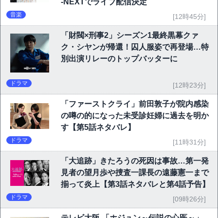
-NEXTでライブ配信決定
音楽
[12時45分]
「財閥×刑事2」シーズン1最終黒幕クァ
ク・シヤンが帰還！囚人服姿で再登場…特
別出演リレーのトップバッターに
ドラマ
[12時23分]
「ファーストクライ」前田敦子が院内感染
の噂の的になった未受診妊婦に過去を明か
す【第5話ネタバレ】
ドラマ
[11時31分]
「大追跡」きたろうの死因は事故…第一発
見者の望月歩や捜査一課長の遠藤憲一まで
揃って炎上【第3話ネタバレと第4話予告】
ドラマ
[09時26分]
テレビ大阪 「ホジュン～伝説の心医～」