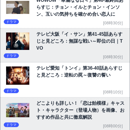
WOWOW「華麗なる日々」第46-最終回あ
らすじ：チョン・イルとチョン・インソ
ン、互いの気持ちを確かめ合い恋人に
ドラマ
[08時30分]
テレビ大阪「イ・サン」第41-45話あらす
じと見どころ：無謀な戦い～即位の日｜T
VO
ドラマ
[08時30分]
テレビ愛知「トンイ」第36-40話あらすじ
と見どころ：逆転の罠～復讐の誓い
ドラマ
[08時10分]
どこよりも詳しい！「恋は飴模様」キャス
ト・キャラクター（登場人物）を画像、お
すすめ作品と共に徹底解説
ドラマ
[08時00分]