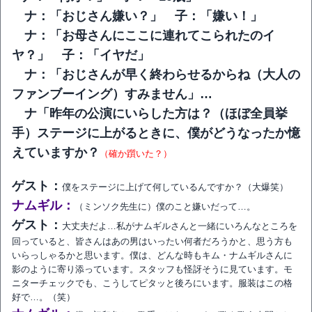
ナ：「おじさん嫌い？」 子：「嫌い！」
ナ：「お母さんにここに連れてこられたのイ
ヤ？」 子：「イヤだ」
ナ：「おじさんが早く終わらせるからね（大人の
ファンブーイング）すみません」…
ナ「昨年の公演にいらした方は？（ほぼ全員挙
手）ステージに上がるときに、僕がどうなったか憶
えていますか？
（確か躓いた？）
ゲスト：
僕をステージに上げて何しているんですか？（大爆笑）
ナムギル：
（ミンソク先生に）僕のこと嫌いだって…。
ゲスト：
大丈夫だよ…私がナムギルさんと一緒にいろんなところを
回っていると、皆さんはあの男はいったい何者だろうかと、思う方も
いらっしゃるかと思います。僕は、どんな時もキム・ナムギルさんに
影のように寄り添っています。スタッフも怪訝そうに見ています。モ
ニターチェックでも、こうしてピタッと後ろにいます。服装はこの格
好で…。（笑）