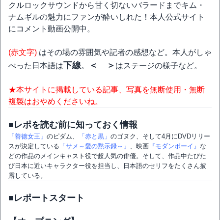
クルロックサウンドから甘く切ないバラードまでキム・
ナムギルの魅力にファンが酔いしれた！本人公式サイト
にコメント動画公開中。
(赤文字)
はその場の雰囲気や記者の感想など。本人がしゃ
下線
＜ ＞
べった日本語は
。
はステージの様子など。
★本サイトに掲載している記事、写真を無断使用・無断
複製はおやめくださいね。
■レポを読む前に知っておく情報
「善徳女王」
のピダム、
「赤と黒」
のゴヌク、そして4月にDVDリリー
スが決定している
「サメ～愛の黙示録～」
、映画
『モダンボーイ』
な
どの作品のメインキャスト役で超人気の俳優。そして、作品中たびた
び日本に近いキャラクター役を担当し、日本語のセリフをたくさん披
露している。
■レポートスタート