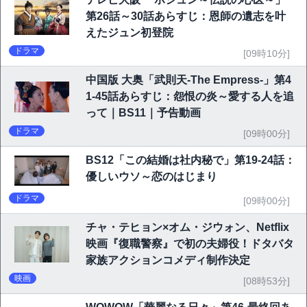
第26話～30話あらすじ：恩師の遺志を叶
えたジュン初登院
ドラマ
[09時10分]
中国版 大奥「武則天-The Empress-」第4
1-45話あらすじ：怨恨の炎～愛する人を追
って｜BS11｜予告動画
ドラマ
[09時00分]
BS12「この結婚は社内秘で」第19-24話：
優しいウソ～恋のはじまり
ドラマ
[09時00分]
チャ・テヒョン×オム・ジウォン、Netflix
映画『復職警察』で初の夫婦役！ドタバタ
家族アクションコメディ制作決定
映画
[08時53分]