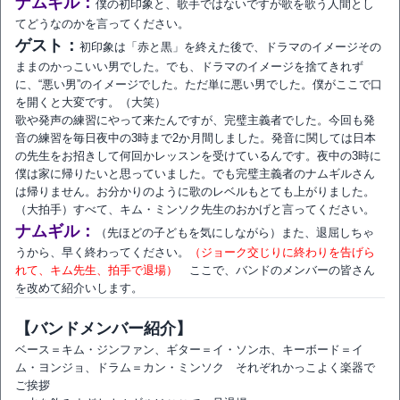
ナムギル：
僕の初印象と、歌手ではないですが歌を歌う人間とし
てどうなのかを言ってください。
ゲスト：
初印象は「赤と黒」を終えた後で、ドラマのイメージその
ままのかっこいい男でした。でも、ドラマのイメージを捨てきれず
に、“悪い男”のイメージでした。ただ単に悪い男でした。僕がここで口
を開くと大変です。（大笑）
歌や発声の練習にやって来たんですが、完璧主義者でした。今回も発
音の練習を毎日夜中の3時まで2か月間しました。発音に関しては日本
の先生をお招きして何回かレッスンを受けているんです。夜中の3時に
僕は家に帰りたいと思っていました。でも完璧主義者のナムギルさん
は帰りません。お分かりのように歌のレベルもとても上がりました。
（大拍手）すべて、キム・ミンソク先生のおかげと言ってください。
ナムギル：
（先ほどの子どもを気にしながら）また、退屈しちゃ
うから、早く終わってください。
（ジョーク交じりに終わりを告げら
れて、キム先生、拍手で退場）
ここで、バンドのメンバーの皆さん
を改めて紹介いします。
【バンドメンバー紹介】
ベース＝キム・ジンファン、ギター＝イ・ソンホ、キーボード＝イ
ム・ヨンジョ、ドラム＝カン・ミンソク それぞれかっこよく楽器で
ご挨拶