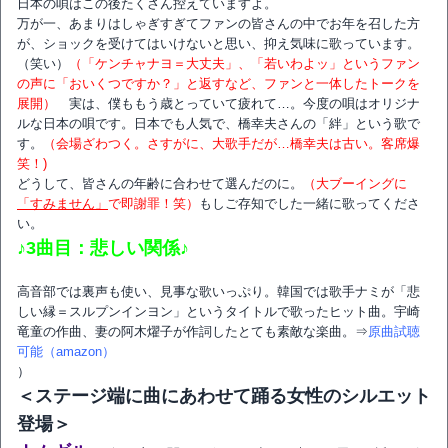
日本の唄はこの後たくさん控えていますよ。
万が一、あまりはしゃぎすぎてファンの皆さんの中でお年を召した方
が、ショックを受けてはいけないと思い、抑え気味に歌っています。
（笑い）
（「ケンチャナヨ＝大丈夫」、「若いわよッ」というファン
の声に「おいくつですか？」と返すなど、ファンと一体したトークを
展開）
実は、僕ももう歳とっていて疲れて…。今度の唄はオリジナ
ルな日本の唄です。日本でも人気で、橋幸夫さんの「絆」という歌で
す。
（会場ざわつく。さすがに、大歌手だが…橋幸夫は古い。客席爆
笑！)
どうして、皆さんの年齢に合わせて選んだのに。
（大ブーイングに
「すみません」
で即謝罪！笑）
もしご存知でした一緒に歌ってくださ
い。
♪3曲目：悲しい関係♪
高音部では裏声も使い、見事な歌いっぷり。韓国では歌手ナミが「悲
しい縁＝スルプンインヨン」というタイトルで歌ったヒット曲。宇崎
竜童の作曲、妻の阿木燿子が作詞したとても素敵な楽曲。⇒
原曲試聴
可能（amazon）
）
＜ステージ端に曲にあわせて踊る女性のシルエット
登場＞