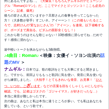
外にあるんですよね…。
（大爆笑！もちろんナムギルのデビューシン
グル「Roman(ロマン)」だ。ここでマイクとゴッツンコ！ここも必見の
シーン。記者、爆死）
後ろの皆さん見えていますか？旦那さんの食事を作ってこなかった
方！（大多数が挙手）すごいネ。アイーーン！
（この後もいたるとこ
ろで、志村けんの“変なおじさん”の「アイーン」を連発。以下省略する
が、ポーズまで真似る。ピダムの面影全くなし！）
これから歌うのはそんな歌じゃない！10秒感情に浸らせてね…だめで
す！感情に浸れない…。
途中軽いトークを挟みながらも3曲熱唱。
♪4曲目：Roman♪
＜映像：女優イ・ソヨン出演の
話
題のMV
＞
ナムギル：
日本では、歌の歌詞をとても大事にすると聞きまし
た。ですから、前回よりももっと歌詞に気を使い、発音に気を使いな
がら練習しました。
（大拍手！とてもきれいな発音、お見事！「
ひと
ざ
つ、いつか、ご
います
」などの言葉を顔をくしゃくしゃにしながら
確認。でも、記者はゴヌクの「ゴジャイマス」が好きだったな…）
本当に発音が難しかったです。
次の曲は、あなたと私は本当に違うところが多い。でも私はあなたを
愛している、という歌です。