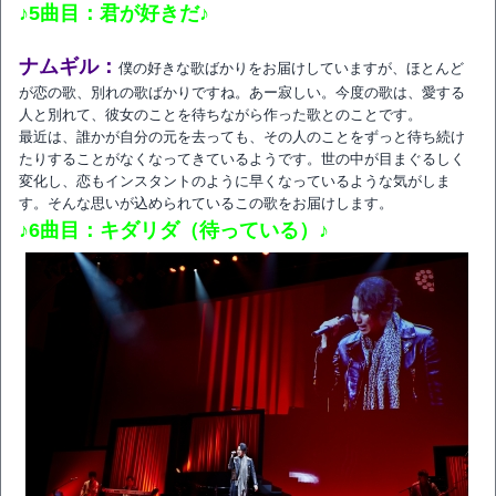
♪5曲目：君が好きだ♪
ナムギル：
僕の好きな歌ばかりをお届けしていますが、ほとんど
が恋の歌、別れの歌ばかりですね。あー寂しい。今度の歌は、愛する
人と別れて、彼女のことを待ちながら作った歌とのことです。
最近は、誰かが自分の元を去っても、その人のことをずっと待ち続け
たりすることがなくなってきているようです。世の中が目まぐるしく
変化し、恋もインスタントのように早くなっているような気がしま
す。そんな思いが込められているこの歌をお届けします。
♪6曲目：キダリダ（待っている）♪