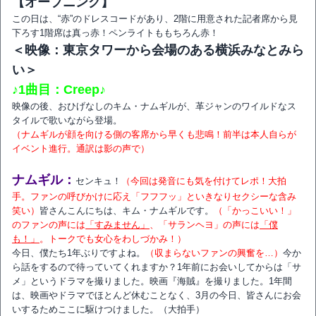
【オープニング】
この日は、“赤”のドレスコードがあり、2階に用意された記者席から見
下ろす1階席は真っ赤！ペンライトももちろん赤！
＜映像：東京タワーから会場のある横浜みなとみら
い＞
♪1曲目：Creep♪
映像の後、おひげなしのキム・ナムギルが、革ジャンのワイルドなス
タイルで歌いながら登場。
（ナムギルが顔を向ける側の客席から早くも悲鳴！前半は本人自らが
イベント進行。通訳は影の声で）
ナムギル：
センキュ！
（今回は発音にも気を付けてレポ！大拍
手。ファンの呼びかけに応え「フフフッ」といきなりセクシーな含み
笑い）
皆さんこんにちは、キム・ナムギルです。
（「かっこいい！」
のファンの声には
「すみません」
、「サランヘヨ」の声には
「僕
も！」
。トークでも女心をわしづかみ！）
今日、僕たち1年ぶりですよね。
（収まらないファンの興奮を…）
今か
ら話をするので待っていてくれますか？1年前にお会いしてからは「サ
メ」というドラマを撮りました。映画『海賊』を撮りました。1年間
は、映画やドラマでほとんど休むことなく、3月の今日、皆さんにお会
いするためここに駆けつけました。（大拍手）