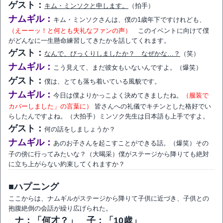
ゲスト：
キム・ミンソクと申します。
（拍手）
ナムギル：
キム・ミンソクさんは、僕の1歳年下ですけれども、
（えーーッ！と何とも失礼なファンの声）
このイベントに向けて僕
がどんなに一生懸命練習してきたかを話してくれます。
ゲスト：
なんで、びっくりしましたか？ なぜかな…？
（笑）
ナムギル：
こう見えて、まだ彼女もいないんですよ。（爆笑）
ゲスト：
僕は、とても落ち着いている風貌です。
ナムギル：
今日は僕よりかっこよく決めてきましたね。
（服装で
カバーしました」の言葉に）
皆さんへの礼儀でキチンとした格好でい
らしたんですよね。（大拍手）ミンソク先生は日本語も上手ですよ。
ゲスト：
何の話をしましょうか？
ナムギル：
あのお子さんを起こすことができる話。（爆笑）その
子の傍に行ってみたいな？（大喝采）僕がステージから降りても絶対
に立ち上がらない約束してくれますか？
■ハプニング
ここからは、ナムギルがステージから降りて子供に近づき、子供との
抱腹絶倒の会話が繰り広げられた。
ナ：「何才？」 子：「10歳」