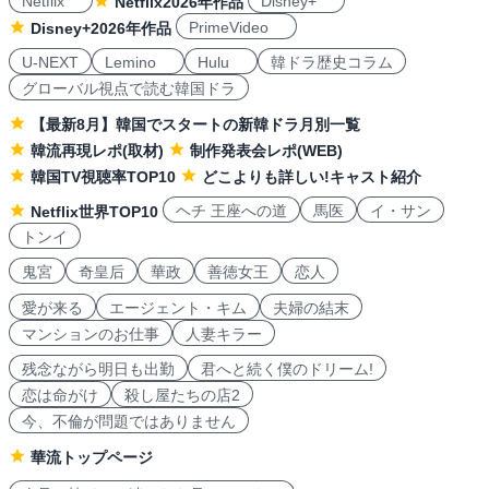
Netflix
Disney+
Netflix2026年作品
PrimeVideo
Disney+2026年作品
U-NEXT
Lemino
Hulu
韓ドラ歴史コラム
グローバル視点で読む韓国ドラ
【最新8月】韓国でスタートの新韓ドラ月別一覧
韓流再現レポ(取材)
制作発表会レポ(WEB)
韓国TV視聴率TOP10
どこよりも詳しい!キャスト紹介
ヘチ 王座への道
馬医
イ・サン
Netflix世界TOP10
トンイ
鬼宮
奇皇后
華政
善徳女王
恋人
愛が来る
エージェント・キム
夫婦の結末
マンションのお仕事
人妻キラー
残念ながら明日も出勤
君へと続く僕のドリーム!
恋は命がけ
殺し屋たちの店2
今、不倫が問題ではありません
華流トップページ