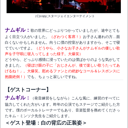
（C)copy;スタージェイエンターテイメント
ナムギル：
歌の世界にどっぷりつかっていましたが、途中とても
よく目立つ人がいました。
（ざわつく客席！）
お子さん連れの方…面
白くないかもしれません。向うに僕の控室がありますから、そこで寝
てていいですよ。
（どうやら、小さなお子さんがナムギルの優しい歌
声を子守唄に寝入ってしまった様子。大爆笑）
どうやら、どっぷり感情に浸っていたのは僕ばかりのような気がして
きました。
（寝ぼけ眼の子に「おじさんが、後で楽しい歌うたってあ
げるね！」。大爆笑。慰めるファンとの絶妙なコール＆レスポンスに
抱腹絶倒！）
でも、ちょっと寂しいですね。
【ゲストコーナー】
ナムギル：
（発音練習をしながら）こんな風に、練習のすべてに
協力してくれた方がいます。昨年の公演でもステージでご紹介した方
です。僕のボーカルトレーナーでもあり、音楽監督を務めてくださっ
たキム・ミンソク先生をご紹介します。
＜ゲスト登場：白の背広の正装姿＞