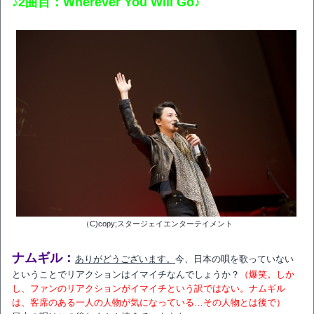
♪2曲目：Wherever You Will Go♪
（C)copy;スタージェイエンターテイメント
ナムギル：
ありがどうございます。
今、日本の唄を歌っていない
ということでリアクションはイマイチなんでしょうか？
（爆笑。しか
し、ファンのリアクションがイマイチという訳ではない。ナムギル
は、客席のある一人の人物が気になっている…その人物とは後で）