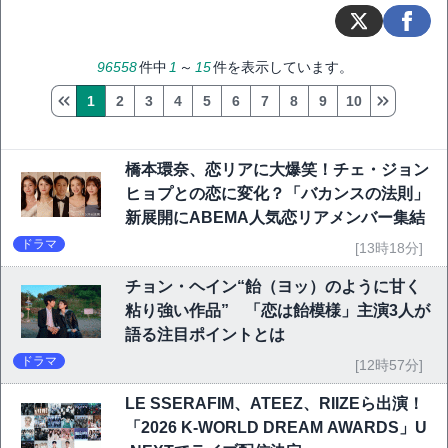
96558
件中
1
～
15
件を表示しています。
1
2
3
4
5
6
7
8
9
10
橋本環奈、恋リアに大爆笑！チェ・ジョン
ヒョプとの恋に変化？「バカンスの法則」
新展開にABEMA人気恋リアメンバー集結
ドラマ
[13時18分]
チョン・ヘイン“飴（ヨッ）のように甘く
粘り強い作品” 「恋は飴模様」主演3人が
語る注目ポイントとは
ドラマ
[12時57分]
LE SSERAFIM、ATEEZ、RIIZEら出演！
「2026 K-WORLD DREAM AWARDS」U