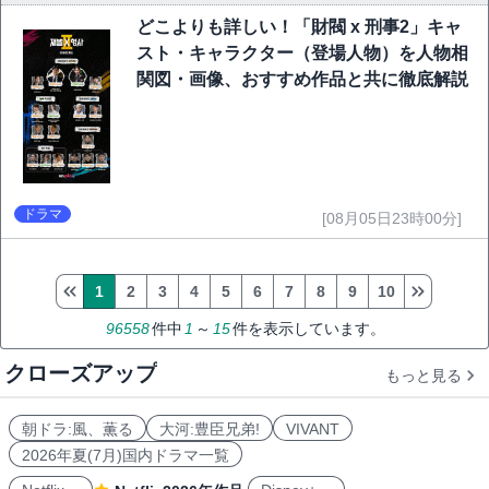
どこよりも詳しい！「財閥 x 刑事2」キャ
スト・キャラクター（登場人物）を人物相
関図・画像、おすすめ作品と共に徹底解説
ドラマ
[08月05日23時00分]
1
2
3
4
5
6
7
8
9
10
96558
件中
1
～
15
件を表示しています。
クローズアップ
もっと見る
朝ドラ:風、薫る
大河:豊臣兄弟!
VIVANT
2026年夏(7月)国内ドラマ一覧