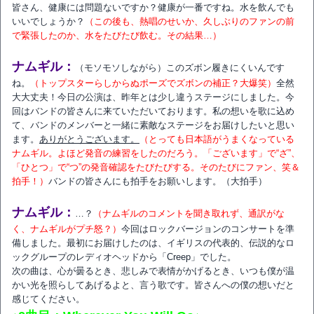
皆さん、健康には問題ないですか？健康が一番ですね。水を飲んでも
いいでしょうか？
（この後も、熱唱のせいか、久しぶりのファンの前
で緊張したのか、水をたびたび飲む。その結果…）
ナムギル：
（モソモソしながら）このズボン履きにくいんです
ね。
（トップスターらしからぬポーズでズボンの補正？大爆笑）
全然
大大丈夫！今日の公演は、昨年とは少し違うステージにしました。今
回はバンドの皆さんに来ていただいております。私の想いを歌に込め
て、バンドのメンバーと一緒に素敵なステージをお届けしたいと思い
ます。
ありがとうございます。
（とっても日本語がうまくなっている
ナムギル。よほど発音の練習をしたのだろう。「ございます」で“ざ”、
「ひとつ」で“つ”の発音確認をたびたびする。そのたびにファン、笑＆
拍手！）
バンドの皆さんにも拍手をお願いします。（大拍手）
ナムギル：
…？
（ナムギルのコメントを聞き取れず、通訳がな
く、ナムギルがプチ怒？）
今回はロックバージョンのコンサートを準
備しました。最初にお届けしたのは、イギリスの代表的、伝説的なロ
ックグループのレディオヘッドから「Creep」でした。
次の曲は、心が曇るとき、悲しみで表情がかげるとき、いつも僕が温
かい光を照らしてあげるよと、言う歌です。皆さんへの僕の想いだと
感じてください。