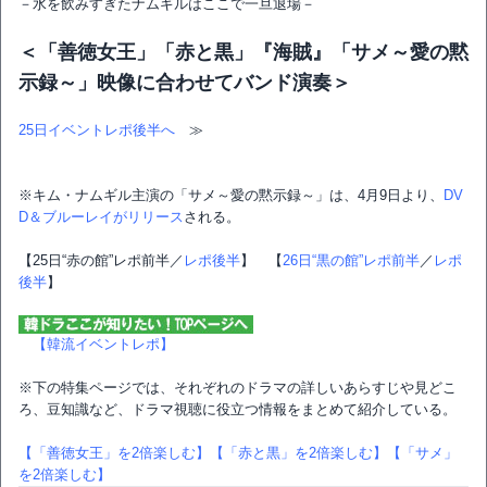
－水を飲みすぎたナムギルはここで一旦退場－
＜「善徳女王」「赤と黒」『海賊』「サメ～愛の黙
示録～」映像に合わせてバンド演奏＞
25日イベントレポ後半へ
≫
※キム・ナムギル主演の「サメ～愛の黙示録～」は、4月9日より、
DV
D＆ブルーレイがリリース
される。
【25日“赤の館”レポ前半／
レポ後半
】 【
26日“黒の館”レポ前半
／
レポ
後半
】
【韓流イベントレポ】
※下の特集ページでは、それぞれのドラマの詳しいあらすじや見どこ
ろ、豆知識など、ドラマ視聴に役立つ情報をまとめて紹介している。
【「善徳女王」を2倍楽しむ】
【「赤と黒」を2倍楽しむ】
【「サメ」
を2倍楽しむ】