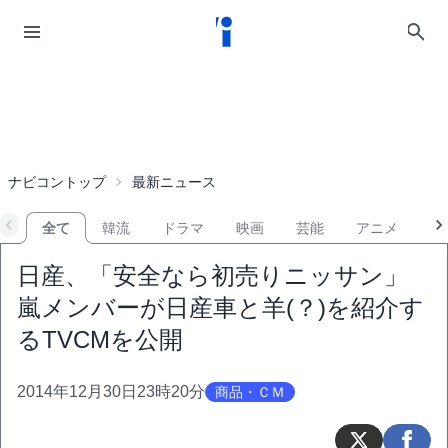
ナビコントップ
最新ニュース
全て
韓流
ドラマ
映画
芸能
アニメ
音
日産、「安全なら初売りニッサン」
嵐メンバーが日産車と羊(？)を紹介す
るTVCMを公開
2014年12月30日23時20分
商品・ＣＭ