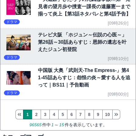
見者の望月歩や捜査一課長の遠藤憲一まで
揃って炎上【第3話ネタバレと第4話予告】
ドラマ
[09時26分]
テレビ大阪 「ホジュン～伝説の心医～」
第26話～30話あらすじ：恩師の遺志を叶
えたジュン初登院
ドラマ
[09時10分]
中国版 大奥「武則天-The Empress-」第4
1-45話あらすじ：怨恨の炎～愛する人を追
って｜BS11｜予告動画
ドラマ
[09時00分]
1
2
3
4
5
6
7
8
9
10
96565
件中
1
～
15
件を表示しています。