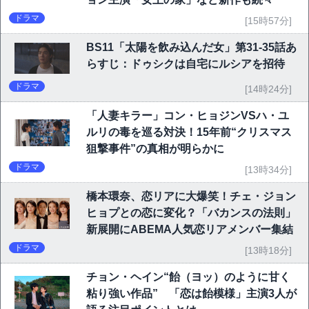
ドラマ
[15時57分]
BS11「太陽を飲み込んだ女」第31-35話あ
らすじ：ドゥシクは自宅にルシアを招待
ドラマ
[14時24分]
「人妻キラー」コン・ヒョジンVSハ・ユ
ルリの毒を巡る対決！15年前“クリスマス
狙撃事件”の真相が明らかに
ドラマ
[13時34分]
橋本環奈、恋リアに大爆笑！チェ・ジョン
ヒョプとの恋に変化？「バカンスの法則」
新展開にABEMA人気恋リアメンバー集結
ドラマ
[13時18分]
チョン・ヘイン“飴（ヨッ）のように甘く
粘り強い作品” 「恋は飴模様」主演3人が