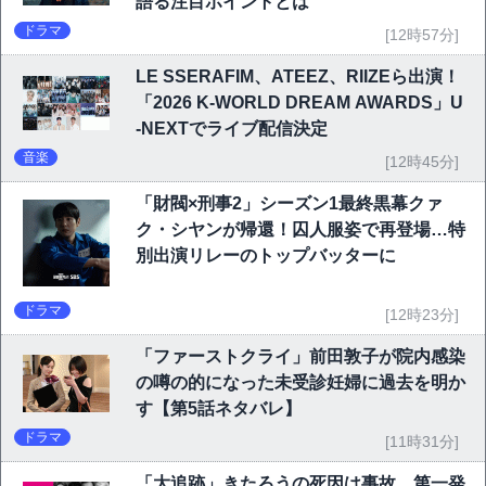
語る注目ポイントとは
ドラマ
[12時57分]
LE SSERAFIM、ATEEZ、RIIZEら出演！
「2026 K-WORLD DREAM AWARDS」U
-NEXTでライブ配信決定
音楽
[12時45分]
「財閥×刑事2」シーズン1最終黒幕クァ
ク・シヤンが帰還！囚人服姿で再登場…特
別出演リレーのトップバッターに
ドラマ
[12時23分]
「ファーストクライ」前田敦子が院内感染
の噂の的になった未受診妊婦に過去を明か
す【第5話ネタバレ】
ドラマ
[11時31分]
「大追跡」きたろうの死因は事故…第一発