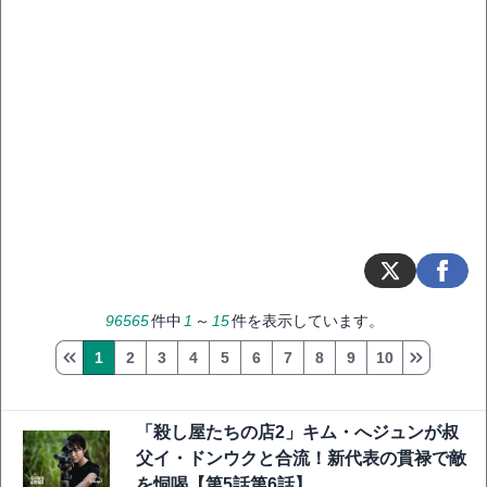
96565
件中
1
～
15
件を表示しています。
1
2
3
4
5
6
7
8
9
10
「殺し屋たちの店2」キム・へジュンが叔
父イ・ドンウクと合流！新代表の貫禄で敵
を恫喝【第5話第6話】