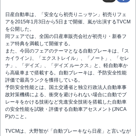
日産自動車は、「安全なら初売りニッサン」初売りフェ
アを2015年1月3日から5日まで開催、嵐が出演するTVCM
を公開した。
同フェアでは、全国の日産車販売会社が初売り・新春フ
ェア特典を満載して開催する。
また、今回のフェアのテーマとなる自動ブレーキは、｢ス
カイライン｣、「エクストレイル」、「ノート」、「セレ
ナ」、「デイズ」、「デイズ ルークス」と、軽自動車か
ら高級車まで搭載する。自動ブレーキは、予防安全性能
評価で最高ランクを獲得している。
予防安全性能とは、国土交通省と独立行政法人自動車事
故対策機構による、衝突を避けられない場合に自動でブ
レーキをかける技術など先進安全技術を搭載した自動車
の安全性能を試験・評価する自動車アセスメント(JNCA
P)のこと。
TVCMは、大野智が「自動ブレーキなら日産」と言いなが