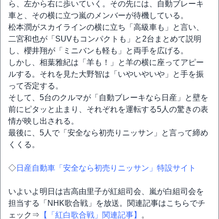
ら、左から右に歩いていく。その先には、自動ブレーキ
車と、その横に立つ嵐のメンバーが待機している。
松本潤がスカイラインの横に立ち「高級車も」と言い、
二宮和也が「SUVもコンパクトも」と2台まとめて説明
し、櫻井翔が「ミニバンも軽も」と両手を広げる。
しかし、相葉雅紀は「羊も！」と羊の横に座ってアピー
ルする。それを見た大野智は「いやいやいや」と手を振
って否定する。
そして、5台のクルマが「自動ブレーキなら日産」と壁を
前にピタッと止まり、それぞれを運転する5人の驚きの表
情が映し出される。
最後に、5人で「安全なら初売りニッサン」と言って締め
くくる。
◇
日産自動車「安全なら初売りニッサン」特設サイト
いよいよ明日は吉高由里子が紅組司会、嵐が白組司会を
担当する「NHK歌合戦」を放送。関連記事はこちらでチ
ェック⇒
【「紅白歌合戦」関連記事】
。