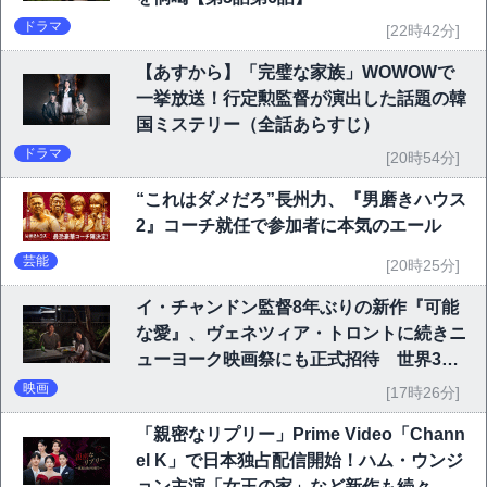
ドラマ
[22時42分]
【あすから】「完璧な家族」WOWOWで
一挙放送！行定勲監督が演出した話題の韓
国ミステリー（全話あらすじ）
ドラマ
[20時54分]
“これはダメだろ”長州力、『男磨きハウス
2』コーチ就任で参加者に本気のエール
芸能
[20時25分]
イ・チャンドン監督8年ぶりの新作『可能
な愛』、ヴェネツィア・トロントに続きニ
ューヨーク映画祭にも正式招待 世界3大
映画祭で快挙｜Netflix映画
映画
[17時26分]
「親密なリプリー」Prime Video「Chann
el K」で日本独占配信開始！ハム・ウンジ
ョン主演「女王の家」など新作も続々