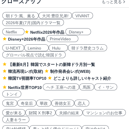
クローズアップ
もっと見る
朝ドラ:風、薫る
大河:豊臣兄弟!
VIVANT
2026年夏(7月)国内ドラマ一覧
Netflix
Disney+
Netflix2026年作品
PrimeVideo
Disney+2026年作品
U-NEXT
Lemino
Hulu
韓ドラ歴史コラム
グローバル視点で読む韓国ドラ
【最新8月】韓国でスタートの新韓ドラ月別一覧
韓流再現レポ(取材)
制作発表会レポ(WEB)
韓国TV視聴率TOP10
どこよりも詳しい!キャスト紹介
ヘチ 王座への道
馬医
イ・サン
Netflix世界TOP10
トンイ
鬼宮
奇皇后
華政
善徳女王
恋人
愛が来る
財閥 X 刑事2
夫婦の結末
マンションのお仕事
人妻キラー