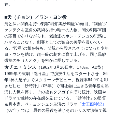
在。
■天（チョン）／ワン・ヨン役
清と深い関係を持つ刺客軍団“黒紗燭籠”の頭目。“剣仙”グ
ァンテクを互角の武術を持つ唯一の人物。闇の刺客軍団
の頭目でありながらも、老論派のホン・テジュの思惑に
ハマることなく、刺客としての独自の美学を貫いてい
る。“殺星”の相を持ち、父親から殺されそうになった少年
ヨ・ウンを助け、超一級の刺客に育て上げる。同じ黒紗
燭籠のチ（カオク）を密かに愛している。
★チェ・ミンス
（1962年3月26日生、178㎝、AB型）
1985年の演劇「迷う星」で演技生活をスタートさせ、86
年｢神の息子」でスクリーンデビュー。視聴率64.9％を叩
きだした「砂時計｣（05年）で闇社会に生きる青年役を熱
演し人気を博す。その後もタフガイを演じ続け、映画や
ドラマで独特の存在感を見せている。「砂時計」の監督
＆脚本家、ペ・ヨンジュン主演のドラマ
「太王四神記｣
（07年）では、最強の悪役を演じそのカリスマ演技で視