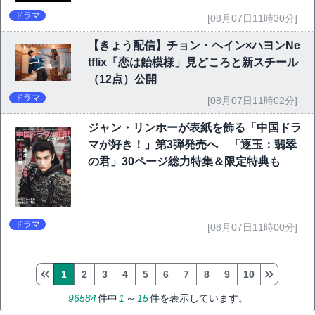
ドラマ
[08月07日11時30分]
【きょう配信】チョン・ヘイン×ハヨンNe
tflix「恋は飴模様」見どころと新スチール
（12点）公開
ドラマ
[08月07日11時02分]
ジャン・リンホーが表紙を飾る「中国ドラ
マが好き！」第3弾発売へ 「逐玉：翡翠
の君」30ページ総力特集＆限定特典も
ドラマ
[08月07日11時00分]
1
2
3
4
5
6
7
8
9
10
96584
件中
1
～
15
件を表示しています。