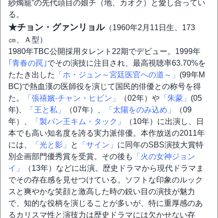
紗燭籠”の先代頭目の娘チ（地、カオク）と愛し合ってい
る。
★チョン・グァンリョル
（1960年2月11日生、173
㎝、Ａ型）
1980年TBC公開採用タレント22期でデビュー。1999年
｢青春の罠｣
でその演技に注目され、最高視聴率63.70%を
たたき出した
「ホ・ジュン～宮廷医官への道～」
(99年M
BC)で熱血漢の医師役を演じて国民的俳優との称号を得
た。
「張禧嬪-チャン・ヒビン」
（02年）や
「朱蒙」
(05
年)、
「王と私」
（07年）、
「太陽をのみ込め」
（09
年）、
「製パン王キム・タック」
（10年）に出演し、日
本でも高い知名度を誇る実力派俳優。本作放送の2011年
には、
「光と影」
と
「サイン」
に同年のSBS演技大賞特
別企画部門優秀賞を受賞。その後も
「火の女神ジョン
イ」
（13年）などに出演。歴史ドラマから現代ドラマま
でその存在感を見せつけている。ソフトな印象のルック
スと爽やかな笑顔と激高した時の鋭い目の演技が魅力
で、知的な役柄を演じることが多いが、特に重厚感のあ
るカリスマ性と演技力は歴史ドラマには欠かせない存