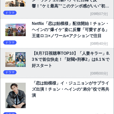
響！“ケミ最高”“このテンポ感がいい”初回
6.1％で好発進
ドラマ
[09時07分]
Netflix「恋は飴模様」配信開始！チョン・
ヘインの“爆イケ”姿に反響「可愛すぎる」
王道ロコ×ノワール×アクションで注目
ドラマ
[08時40分]
【8月7日視聴率TOP10】「人妻キラー」8.
3％で首位快走！「財閥×刑事2」は6.1％で
好スタート
ドラマ
[08時00分]
「恋は飴模様」イ・ジュニョンがサプライ
ズ出演！チョン・ヘインの“弟分”役で再共
演