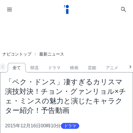
ナビコントップ
最新ニュース
全て
韓流
ドラマ
映画
芸能
アニメ
音
「ペク・ドンス」凄すぎるカリスマ
演技対決！チョン・グァンリョル×チ
ェ・ミンスの魅力と演じたキャラク
ター紹介！予告動画
2015年12月16日00時10分
ドラマ