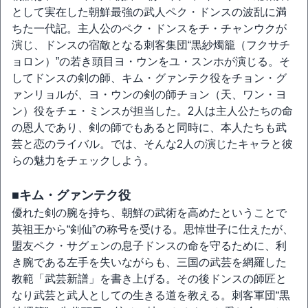
として実在した朝鮮最強の武人ペク・ドンスの波乱に満
ちた一代記。主人公のペク・ドンスをチ・チャンウクが
演じ、ドンスの宿敵となる刺客集団“黒紗燭籠（フクサチ
ョロン）”の若き頭目ヨ・ウンをユ・スンホが演じる。そ
してドンスの剣の師、キム・グァンテク役をチョン・グ
ァンリョルが、ヨ・ウンの剣の師チョン（天、ワン・ヨ
ン）役をチェ・ミンスが担当した。2人は主人公たちの命
の恩人であり、剣の師でもあると同時に、本人たちも武
芸と恋のライバル。では、そんな2人の演じたキャラと彼
らの魅力をチェックしよう。
■キム・グァンテク役
優れた剣の腕を持ち、朝鮮の武術を高めたということで
英祖王から“剣仙”の称号を受ける。思悼世子に仕えたが、
盟友ペク・サグェンの息子ドンスの命を守るために、利
き腕である左手を失いながらも、三国の武芸を網羅した
教範「武芸新譜」を書き上げる。その後ドンスの師匠と
なり武芸と武人としての生きる道を教える。刺客軍団“黒