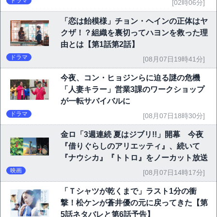
ドラマ
[02時06分]
「恋は飴模様」チョン・ヘインの正体はヤ
クザ！？組織を裏切ってハヨンを救った理
由とは【第1話第2話】
ドラマ
[08月07日19時41分]
今夜、コン・ヒョジンらに迫る謎の危機
「人妻キラー」営業3課のワークショップ
が一転サバイバルに
ドラマ
[08月07日18時30分]
金ロ「3週連続 夏はジブリ!!」開幕 今夜
『借りぐらしのアリエッティ』、続いて
『ナウシカ』『トトロ』をノーカット放送
映画
[08月07日14時17分]
「Ｔシャツが乾くまで」ラスト1分の衝
撃！松ケンが蒼井優の元に戻ってきた【第
5話ネタバレと第6話予告】