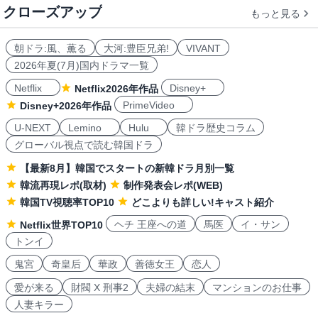
クローズアップ
もっと見る
朝ドラ:風、薫る
大河:豊臣兄弟!
VIVANT
2026年夏(7月)国内ドラマ一覧
Netflix
Disney+
Netflix2026年作品
PrimeVideo
Disney+2026年作品
U-NEXT
Lemino
Hulu
韓ドラ歴史コラム
グローバル視点で読む韓国ドラ
【最新8月】韓国でスタートの新韓ドラ月別一覧
韓流再現レポ(取材)
制作発表会レポ(WEB)
韓国TV視聴率TOP10
どこよりも詳しい!キャスト紹介
ヘチ 王座への道
馬医
イ・サン
Netflix世界TOP10
トンイ
鬼宮
奇皇后
華政
善徳女王
恋人
愛が来る
財閥 X 刑事2
夫婦の結末
マンションのお仕事
人妻キラー