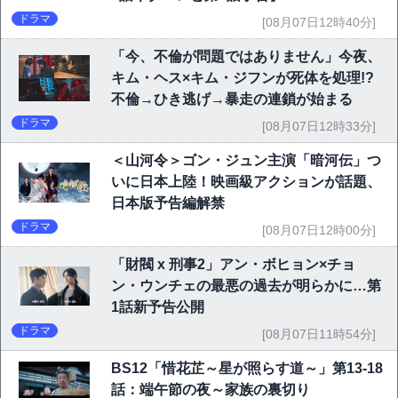
ドラマ
[08月07日12時40分]
「今、不倫が問題ではありません」今夜、
キム・ヘス×キム・ジフンが死体を処理!?
不倫→ひき逃げ→暴走の連鎖が始まる
ドラマ
[08月07日12時33分]
＜山河令＞ゴン・ジュン主演「暗河伝」つ
いに日本上陸！映画級アクションが話題、
日本版予告編解禁
ドラマ
[08月07日12時00分]
「財閥 x 刑事2」アン・ボヒョン×チョ
ン・ウンチェの最悪の過去が明らかに…第
1話新予告公開
ドラマ
[08月07日11時54分]
BS12「惜花芷～星が照らす道～」第13-18
話：端午節の夜～家族の裏切り