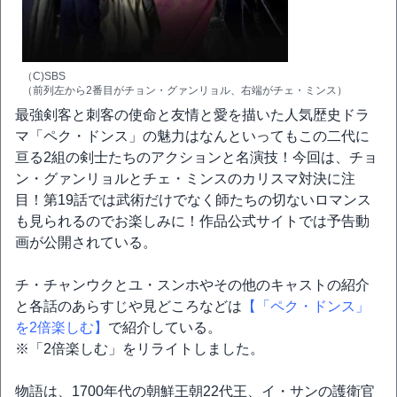
（C)SBS
（前列左から2番目がチョン・グァンリョル、右端がチェ・ミンス）
最強剣客と刺客の使命と友情と愛を描いた人気歴史ドラ
マ「ペク・ドンス」の魅力はなんといってもこの二代に
亘る2組の剣士たちのアクションと名演技！今回は、チョ
ン・グァンリョルとチェ・ミンスのカリスマ対決に注
目！第19話では武術だけでなく師たちの切ないロマンス
も見られるのでお楽しみに！作品公式サイトでは予告動
画が公開されている。
チ・チャンウクとユ・スンホやその他のキャストの紹介
と各話のあらすじや見どころなどは
【「ペク・ドンス」
を2倍楽しむ】
で紹介している。
※「2倍楽しむ」をリライトしました。
物語は、1700年代の朝鮮王朝22代王、イ・サンの護衛官