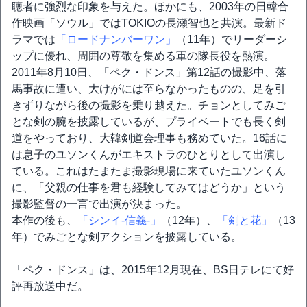
聴者に強烈な印象を与えた。ほかにも、2003年の日韓合
作映画「ソウル」ではTOKIOの長瀬智也と共演。最新ド
ラマでは
「ロードナンバーワン」
（11年）でリーダーシ
ップに優れ、周囲の尊敬を集める軍の隊長役を熱演。
2011年8月10日、「ペク・ドンス」第12話の撮影中、落
馬事故に遭い、大けがには至らなかったものの、足を引
きずりながら後の撮影を乗り越えた。チョンとしてみご
とな剣の腕を披露しているが、プライベートでも長く剣
道をやっており、大韓剣道会理事も務めていた。16話に
は息子のユソンくんがエキストラのひとりとして出演し
ている。これはたまたま撮影現場に来ていたユソンくん
に、「父親の仕事を君も経験してみてはどうか」という
撮影監督の一言で出演が決まった。
本作の後も、
「シンイ-信義-」
（12年）、
「剣と花」
（13
年）でみごとな剣アクションを披露している。
「ペク・ドンス」は、2015年12月現在、BS日テレにて好
評再放送中だ。