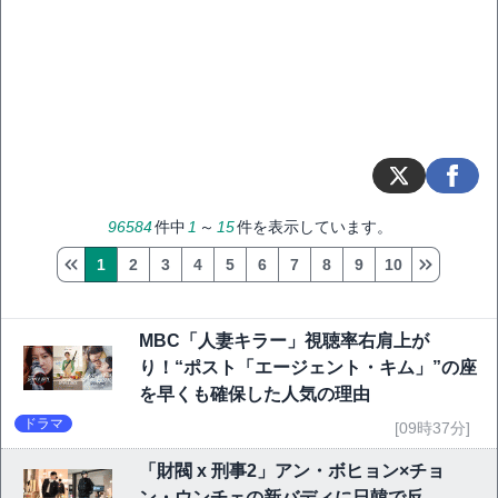
96584
件中
1
～
15
件を表示しています。
1
2
3
4
5
6
7
8
9
10
MBC「人妻キラー」視聴率右肩上が
り！“ポスト「エージェント・キム」”の座
を早くも確保した人気の理由
ドラマ
[09時37分]
「財閥 x 刑事2」アン・ボヒョン×チョ
ン・ウンチェの新バディに日韓で反