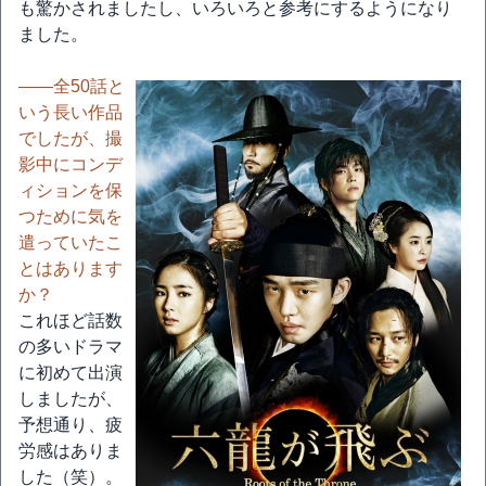
も驚かされましたし、いろいろと参考にするようになり
ました。
――全50話と
いう長い作品
でしたが、撮
影中にコンデ
ィションを保
つために気を
遣っていたこ
とはあります
か？
これほど話数
の多いドラマ
に初めて出演
しましたが、
予想通り、疲
労感はありま
した（笑）。