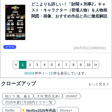
どこよりも詳しい！「財閥 x 刑事2」キャ
スト・キャラクター（登場人物）を人物相
関図・画像、おすすめ作品と共に徹底解説
ドラマ
[08月05日23時00分]
1
2
3
4
5
6
7
8
9
10
96558
件中
1
～
15
件を表示しています。
クローズアップ
もっと見る
朝ドラ:風、薫る
大河:豊臣兄弟!
VIVANT
2026年夏(7月)国内ドラマ一覧
Netflix
Disney+
Netflix2026年作品