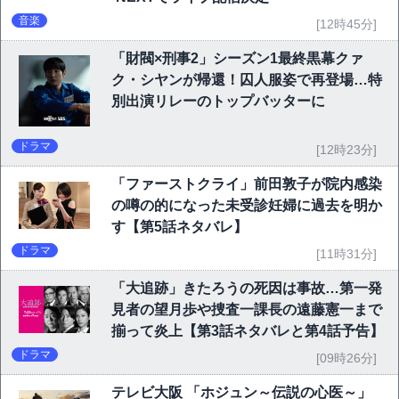
音楽
[12時45分]
「財閥×刑事2」シーズン1最終黒幕クァ
ク・シヤンが帰還！囚人服姿で再登場…特
別出演リレーのトップバッターに
ドラマ
[12時23分]
「ファーストクライ」前田敦子が院内感染
の噂の的になった未受診妊婦に過去を明か
す【第5話ネタバレ】
ドラマ
[11時31分]
「大追跡」きたろうの死因は事故…第一発
見者の望月歩や捜査一課長の遠藤憲一まで
揃って炎上【第3話ネタバレと第4話予告】
ドラマ
[09時26分]
テレビ大阪 「ホジュン～伝説の心医～」