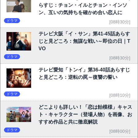
らすじ：チョン・イルとチョン・インソ
ン、互いの気持ちを確かめ合い恋人に
ドラマ
[08時30分]
テレビ大阪「イ・サン」第41-45話あらす
じと見どころ：無謀な戦い～即位の日｜T
VO
ドラマ
[08時30分]
テレビ愛知「トンイ」第36-40話あらすじ
と見どころ：逆転の罠～復讐の誓い
ドラマ
[08時10分]
どこよりも詳しい！「恋は飴模様」キャス
ト・キャラクター（登場人物）を画像、お
すすめ作品と共に徹底解説
ドラマ
[08時00分]