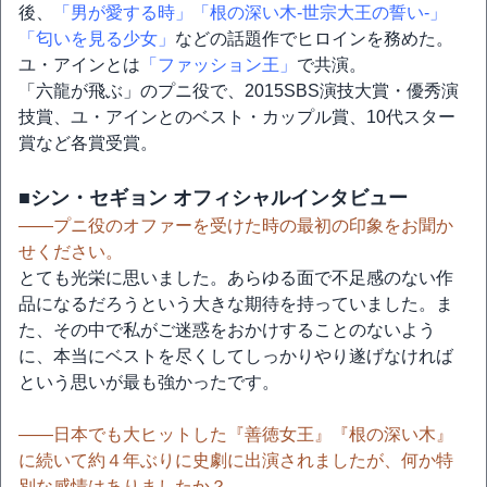
後、
「男が愛する時」
「根の深い木-世宗大王の誓い-」
「匂いを見る少女」
などの話題作でヒロインを務めた。
ユ・アインとは
「ファッション王」
で共演。
「六龍が飛ぶ」のプニ役で、2015SBS演技大賞・優秀演
技賞、ユ・アインとのベスト・カップル賞、10代スター
賞など各賞受賞。
■シン・セギョン オフィシャルインタビュー
――プニ役のオファーを受けた時の最初の印象をお聞か
せください。
とても光栄に思いました。あらゆる面で不足感のない作
品になるだろうという大きな期待を持っていました。ま
た、その中で私がご迷惑をおかけすることのないよう
に、本当にベストを尽くしてしっかりやり遂げなければ
という思いが最も強かったです。
――日本でも大ヒットした『善徳女王』『根の深い木』
に続いて約４年ぶりに史劇に出演されましたが、何か特
別な感情はありましたか？