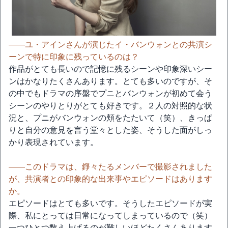
――ユ・アインさんが演じたイ・バンウォンとの共演シ
ーンで特に印象に残っているのは？
作品がとても長いので記憶に残るシーンや印象深いシー
ンはかなりたくさんあります。とても多いのですが、そ
の中でもドラマの序盤でプニとバンウォンが初めて会う
シーンのやりとりがとても好きです。２人の対照的な状
況と、プニがバンウォンの頬をたたいて（笑）、きっぱ
りと自分の意見を言う堂々とした姿、そうした面がしっ
かり表現されています。
――このドラマは、錚々たるメンバーで撮影されました
が、共演者との印象的な出来事やエピソードはあります
か。
エピソードはとても多いです。そうしたエピソードが実
際、私にとっては日常になってしまっているので（笑）
一つひとつ数え上げるのが難しいほどたくさんあります