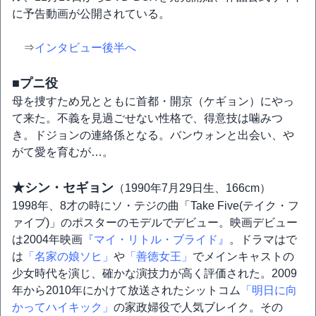
に予告動画が公開されている。
⇒
インタビュー後半へ
■プニ役
母を捜すため兄とともに首都・開京（ケギョン）にやっ
て来た。不義を見過ごせない性格で、得意技は噛みつ
き。ドジョンの連絡係となる。バンウォンと出会い、や
がて愛を育むが…。
★シン・セギョン
（1990年7月29日生、166cm）
1998年、8才の時にソ・テジの曲「Take Five(テイク・フ
ァイブ)」のポスターのモデルでデビュー。映画デビュー
は2004年映画
『マイ・リトル・ブライド』
。ドラマはで
は
「名家の娘ソヒ」
や
「善徳女王」
でメインキャストの
少女時代を演じ、確かな演技力が高く評価された。2009
年から2010年にかけて放送されたシットコム
「明日に向
かってハイキック」
の家政婦役で人気ブレイク。その