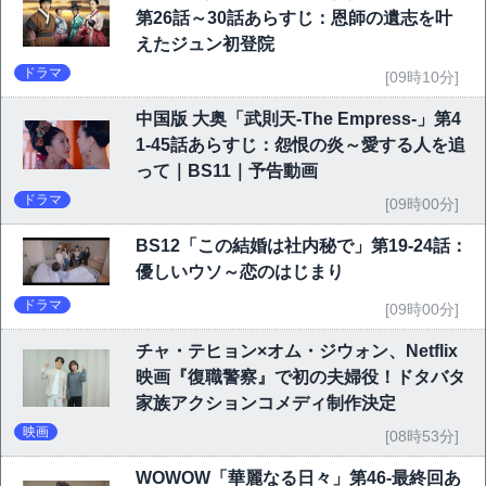
第26話～30話あらすじ：恩師の遺志を叶
えたジュン初登院
ドラマ
[09時10分]
中国版 大奥「武則天-The Empress-」第4
1-45話あらすじ：怨恨の炎～愛する人を追
って｜BS11｜予告動画
ドラマ
[09時00分]
BS12「この結婚は社内秘で」第19-24話：
優しいウソ～恋のはじまり
ドラマ
[09時00分]
チャ・テヒョン×オム・ジウォン、Netflix
映画『復職警察』で初の夫婦役！ドタバタ
家族アクションコメディ制作決定
映画
[08時53分]
WOWOW「華麗なる日々」第46-最終回あ