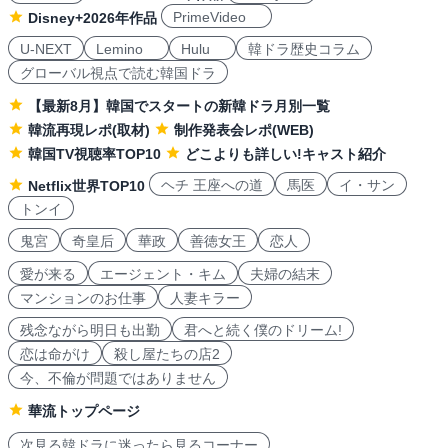
PrimeVideo
Disney+2026年作品
U-NEXT
Lemino
Hulu
韓ドラ歴史コラム
グローバル視点で読む韓国ドラ
【最新8月】韓国でスタートの新韓ドラ月別一覧
韓流再現レポ(取材)
制作発表会レポ(WEB)
韓国TV視聴率TOP10
どこよりも詳しい!キャスト紹介
ヘチ 王座への道
馬医
イ・サン
Netflix世界TOP10
トンイ
鬼宮
奇皇后
華政
善徳女王
恋人
愛が来る
エージェント・キム
夫婦の結末
マンションのお仕事
人妻キラー
残念ながら明日も出勤
君へと続く僕のドリーム!
恋は命がけ
殺し屋たちの店2
今、不倫が問題ではありません
華流トップページ
次見る韓ドラに迷ったら見るコーナー