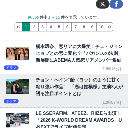
96558
件中
1
～
15
件を表示しています。
1
2
3
4
5
6
7
8
9
10
橋本環奈、恋リアに大爆笑！チェ・ジョン
ヒョプとの恋に変化？「バカンスの法則」
新展開にABEMA人気恋リアメンバー集結
ドラマ
[13時18分]
チョン・ヘイン“飴（ヨッ）のように甘く
粘り強い作品” 「恋は飴模様」主演3人が
語る注目ポイントとは
ドラマ
[12時57分]
LE SSERAFIM、ATEEZ、RIIZEら出演！
「2026 K-WORLD DREAM AWARDS」U
-NEXTでライブ配信決定