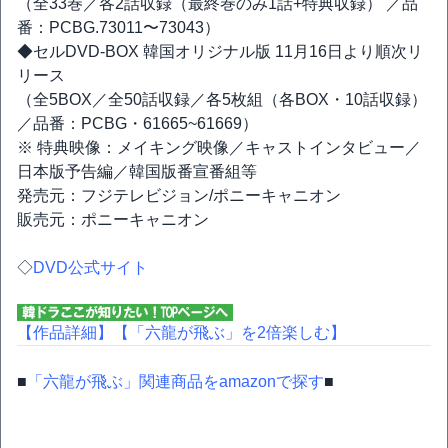
（全33巻／各2話収録（最終巻のみ1話+特典収録） ／品
番：PCBG.73011〜73043）
◆セルDVD-BOX 韓国オリジナル版 11月16日より順次リ
リース
（全5BOX／全50話収録／各5枚組（各BOX・10話収録）
／品番：PCBG・61665~61669）
※ 特典映像：メイキング映像／キャストインタビュー／
日本版予告編／韓国版番宣番組等
発売元：フジテレビジョン/ポニーキャニオン
販売元：ポニーキャニオン
◇
DVD公式サイト
【作品詳細】
【「六龍が飛ぶ」を2倍楽しむ】
■
「六龍が飛ぶ」関連商品をamazonで探す
■