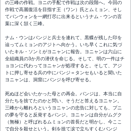
の三峰の作戦。ヨニの手配で作戦は次の段階へ。今回の
作戦で高麗復活を目指す王（ワン）氏とムミョン、そし
てバンウォンを一網打尽に出来るというナム・ウンの言
葉に深く頷く三峰。
ナム・ウンはバンジと兵士を連れて、黒蝶が残した印を
辿ってムミョンのアジトへ向かう。いち早くこれに気づ
いたキル・ソンミがヨニャンに報告。ヨニャンは六山に
全組織員の3か月の潜伏を命じる。そして、明の一件はチ
ョヨンに代わってヨニャンが処理すると。そして、アジ
トに押し寄せる兵の中にバンジ＝タンセもいると聞いた
ヨニャンは、洞窟にバンジを呼び寄せる。
死ぬほど会いたかった母との再会。バンジは、本当に自
分たちを捨てたのかと問い、そうだと答えるヨニャン。
三峰から離れろというヨニャンの忠告に対しても、プニ
の夢を守ると反発するバンジ。ヨニャンは自分がムグク
（無極）と呼ばれるムミョンの首長だと明かし、今ここ
で自分を殺せという。剣を捨て涙で立ちすくむバンジ