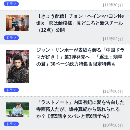
ドラマ
[11時30分]
【きょう配信】チョン・ヘイン×ハヨンNe
tflix「恋は飴模様」見どころと新スチール
（12点）公開
ドラマ
[11時02分]
ジャン・リンホーが表紙を飾る「中国ドラ
マが好き！」第3弾発売へ 「逐玉：翡翠
の君」30ページ総力特集＆限定特典も
ドラマ
[11時00分]
「ラストノート」内田有紀に愛を告白した
寺西拓人だが、坂井真紀から逃れられる
か？【第5話ネタバレと第6話予告】
ドラマ
[10時56分]