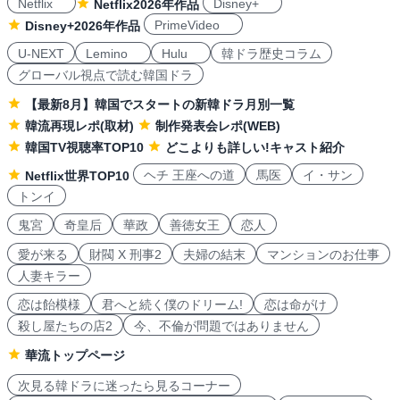
Netflix
Disney+
Netflix2026年作品
PrimeVideo
Disney+2026年作品
U-NEXT
Lemino
Hulu
韓ドラ歴史コラム
グローバル視点で読む韓国ドラ
【最新8月】韓国でスタートの新韓ドラ月別一覧
韓流再現レポ(取材)
制作発表会レポ(WEB)
韓国TV視聴率TOP10
どこよりも詳しい!キャスト紹介
ヘチ 王座への道
馬医
イ・サン
Netflix世界TOP10
トンイ
鬼宮
奇皇后
華政
善徳女王
恋人
愛が来る
財閥 X 刑事2
夫婦の結末
マンションのお仕事
人妻キラー
恋は飴模様
君へと続く僕のドリーム!
恋は命がけ
殺し屋たちの店2
今、不倫が問題ではありません
華流トップページ
次見る韓ドラに迷ったら見るコーナー