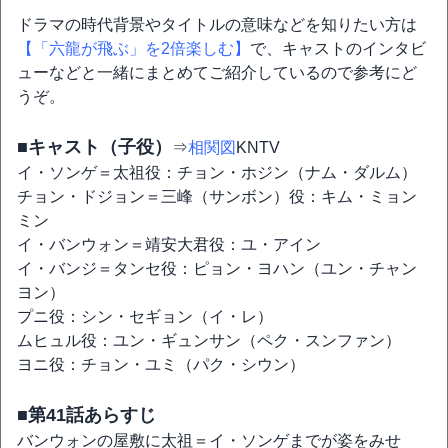
ドラマの時代背景やタイトルの意味などを知りたい方は
【「六龍が飛ぶ」を2倍楽しむ】
で、キャストのインタビ
ューなどと一緒にまとめてご紹介しているので参考にど
うぞ。
■キャスト（子役）
⇒
相関図
KNTV
イ・ソンゲ＝太祖役：チョン・ホジン（ナム・ダルム）
チョン・ドジョン＝三峰（サンボン）役：キム・ミョン
ミン
イ・バンウォン＝靖安大君役：ユ・アイン
イ・バンジ＝タンセ役：ピョン・ヨハン（ユン・チャン
ヨン）
プニ役：シン・セギョン（イ・レ）
ムヒュル役：ユン・ギュンサン（ペク・スンファン）
ヨニ役：チョン・ユミ（パク・シウン）
■第41話あらすじ
バンウォンの屋敷に太祖＝イ・ソンゲまでが姿をみせ