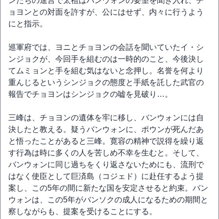
ンたちの進言で太祖はバンウォンの要望を聞き入れ、チ
ョヨンとの対面を許すが、公にはせず、内々に行うよう
にと指示。
巡軍府では、ヨニとチョヨンの会話を聞いていたイ・シ
ンジョクが、今回手を組むのは一時的のこと、今後決し
てムミョンと手を組む気はないと念押し。名誉を何より
重んじるというシンジョクの態度と手紙を託した武官の
報告でチョヨンはシンジョクの嘘を見破り…。
三峰は、チョヨンの遺体を牢に移し、バンウォンには自
決したと教える。疑うバンウォンに、ポウンが死んだあ
と悟ったことがあると三峰。寛容の精神で説得を繰り返
す行為は時に多くの人を苦しめ不幸を生むと。そして、
バンウォンに同じ過ちをくり返さないためにも、流刑で
はなく使臣として巨済島（コジェド）に赴任するよう提
案し、この5年の間に新たな国を安定させると約束。バン
ウォンは、この5年がバンソクの成人になるための期間と
察しながらも、提案を受けることにする。