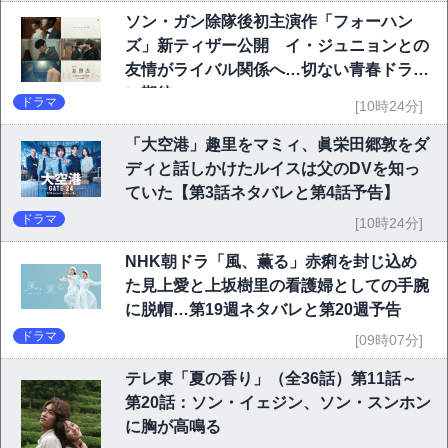
ソン・ガン除隊後初主演作「フォーハン
ズ」新ティザー公開 イ・ジュニョンとの
友情がライバル関係へ…切ない青春ドラマ
に期待
ドラマ
[10時24分]
「大空港」趣里をマミィ、眞栄田郷敦をダ
ディと話しかけたルイスは父のDVを知っ
ていた【第3話ネタバレと第4話予告】
ドラマ
[10時24分]
NHK朝ドラ「風、薫る」赤痢を封じ込め
た見上愛と上坂樹里の看護婦としての手腕
に脱帽…第19週ネタバレと第20週予告
ドラマ
[09時07分]
テレ東「夏の香り」（全36話）第11話～
第20話：ソン・イェジン、ソン・スンホン
に胸が高鳴る