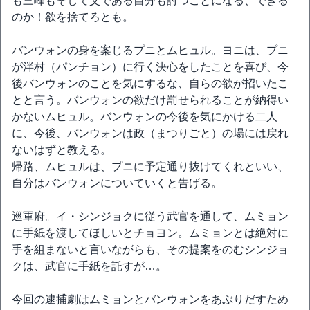
も三峰もそして父である自分も討つことになる、できる
のか！欲を捨てろとも。
バンウォンの身を案じるプニとムヒュル。ヨニは、プニ
が泮村（パンチョン）に行く決心をしたことを喜び、今
後バンウォンのことを気にするな、自らの欲が招いたこ
とと言う。バンウォンの欲だけ罰せられることが納得い
かないムヒュル。バンウォンの今後を気にかける二人
に、今後、バンウォンは政（まつりごと）の場には戻れ
ないはずと教える。
帰路、ムヒュルは、プニに予定通り抜けてくれといい、
自分はバンウォンについていくと告げる。
巡軍府。イ・シンジョクに従う武官を通して、ムミョン
に手紙を渡してほしいとチョヨン。ムミョンとは絶対に
手を組まないと言いながらも、その提案をのむシンジョ
クは、武官に手紙を託すが…。
今回の逮捕劇はムミョンとバンウォンをあぶりだすため