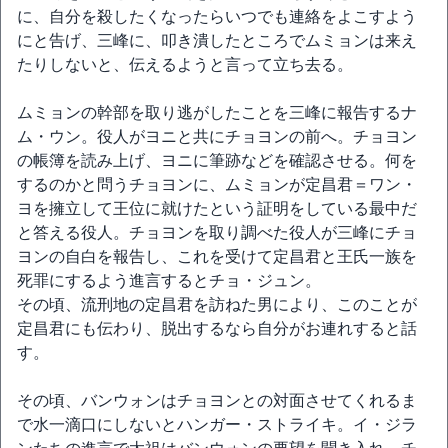
に、自分を殺したくなったらいつでも連絡をよこすよう
にと告げ、三峰に、叩き潰したところでムミョンは来え
たりしないと、伝えるようと言って立ち去る。
ムミョンの幹部を取り逃がしたことを三峰に報告するナ
ム・ウン。役人がヨニと共にチョヨンの前へ。チョヨン
の帳簿を読み上げ、ヨニに筆跡などを確認させる。何を
するのかと問うチョヨンに、ムミョンが定昌君＝ワン・
ヨを擁立して王位に就けたという証明をしている最中だ
と答える役人。チョヨンを取り調べた役人が三峰にチョ
ヨンの自白を報告し、これを受けて定昌君と王氏一族を
死罪にするよう進言するとチョ・ジュン。
その頃、流刑地の定昌君を訪ねた男により、このことが
定昌君にも伝わり、脱出するなら自分がお連れすると話
す。
その頃、バンウォンはチョヨンとの対面させてくれるま
で水一滴口にしないとハンガー・ストライキ。イ・ジラ