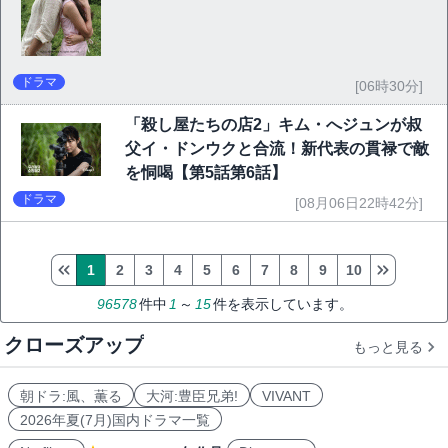
ドラマ
[06時30分]
「殺し屋たちの店2」キム・へジュンが叔
父イ・ドンウクと合流！新代表の貫禄で敵
を恫喝【第5話第6話】
ドラマ
[08月06日22時42分]
1
2
3
4
5
6
7
8
9
10
96578
件中
1
～
15
件を表示しています。
クローズアップ
もっと見る
朝ドラ:風、薫る
大河:豊臣兄弟!
VIVANT
2026年夏(7月)国内ドラマ一覧