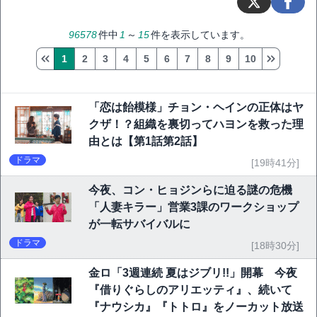
96578
件中
1
～
15
件を表示しています。
1
2
3
4
5
6
7
8
9
10
「恋は飴模様」チョン・ヘインの正体はヤ
クザ！？組織を裏切ってハヨンを救った理
由とは【第1話第2話】
ドラマ
[19時41分]
今夜、コン・ヒョジンらに迫る謎の危機
「人妻キラー」営業3課のワークショップ
が一転サバイバルに
ドラマ
[18時30分]
金ロ「3週連続 夏はジブリ!!」開幕 今夜
『借りぐらしのアリエッティ』、続いて
『ナウシカ』『トトロ』をノーカット放送