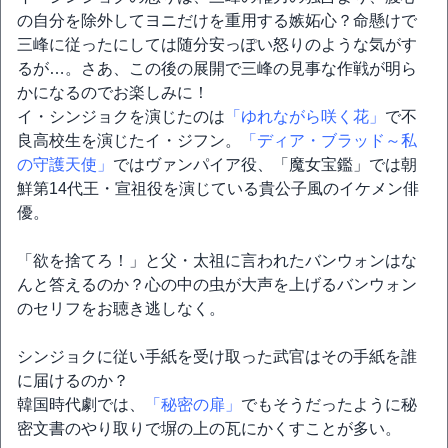
の自分を除外してヨニだけを重用する嫉妬心？命懸けで
三峰に従ったにしては随分安っぽい怒りのような気がす
るが…。さあ、この後の展開で三峰の見事な作戦が明ら
かになるのでお楽しみに！
イ・シンジョクを演じたのは
「ゆれながら咲く花」
で不
良高校生を演じたイ・ジフン。
「ディア・ブラッド～私
の守護天使」
ではヴァンパイア役、「魔女宝鑑」では朝
鮮第14代王・宣祖役を演じている貴公子風のイケメン俳
優。
「欲を捨てろ！」と父・太祖に言われたバンウォンはな
んと答えるのか？心の中の虫が大声を上げるバンウォン
のセリフをお聴き逃しなく。
シンジョクに従い手紙を受け取った武官はその手紙を誰
に届けるのか？
韓国時代劇では、
「秘密の扉」
でもそうだったように秘
密文書のやり取りで塀の上の瓦にかくすことが多い。