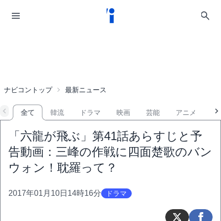
ナビコントップ
最新ニュース
全て
韓流
ドラマ
映画
芸能
アニメ
音
「六龍が飛ぶ」第41話あらすじと予
告動画：三峰の作戦に四面楚歌のバン
ウォン！耽羅って？
2017年01月10日14時16分
ドラマ