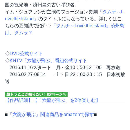
国の観光地・済州島の古い呼び名。
イム・ジュファンが主演のフュージョン史劇
「タムナ～L
ove the Island」
のタイトルにもなっている。詳しくはこ
ちらの豆知識で紹介⇒
「タムナ～Love the Island」済州島
は、タムラ？
◇
DVD公式サイト
◇
KNTV「六龍が飛ぶ」番組公式サイト
2016.11.16スタート 月～金10：50-12：00 再放送
2016.02.27-08.14 土・日 22：00-23：15 日本初放
送
【作品詳細】
【「六龍が飛ぶ」を2倍楽しむ】
■
「六龍が飛ぶ」関連商品をamazonで探す
■