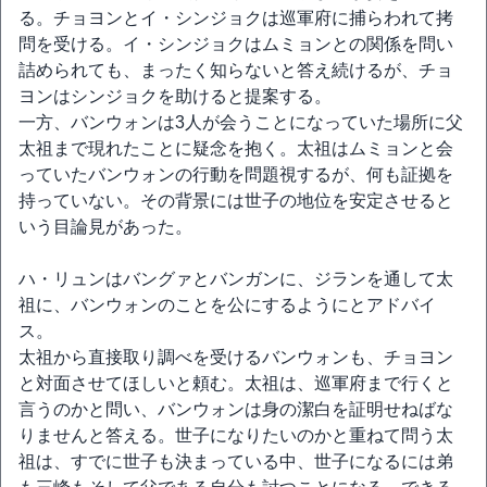
る。チョヨンとイ・シンジョクは巡軍府に捕らわれて拷
問を受ける。イ・シンジョクはムミョンとの関係を問い
詰められても、まったく知らないと答え続けるが、チョ
ヨンはシンジョクを助けると提案する。
一方、バンウォンは3人が会うことになっていた場所に父
太祖まで現れたことに疑念を抱く。太祖はムミョンと会
っていたバンウォンの行動を問題視するが、何も証拠を
持っていない。その背景には世子の地位を安定させると
いう目論見があった。
ハ・リュンはバングァとバンガンに、ジランを通して太
祖に、バンウォンのことを公にするようにとアドバイ
ス。
太祖から直接取り調べを受けるバンウォンも、チョヨン
と対面させてほしいと頼む。太祖は、巡軍府まで行くと
言うのかと問い、バンウォンは身の潔白を証明せねばな
りませんと答える。世子になりたいのかと重ねて問う太
祖は、すでに世子も決まっている中、世子になるには弟