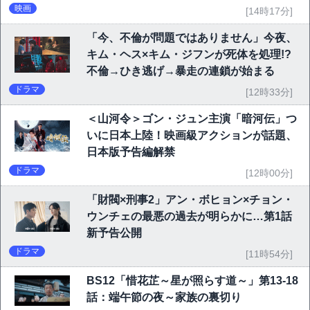
映画
[14時17分]
「今、不倫が問題ではありません」今夜、
キム・ヘス×キム・ジフンが死体を処理!?
不倫→ひき逃げ→暴走の連鎖が始まる
ドラマ
[12時33分]
＜山河令＞ゴン・ジュン主演「暗河伝」つ
いに日本上陸！映画級アクションが話題、
日本版予告編解禁
ドラマ
[12時00分]
「財閥×刑事2」アン・ボヒョン×チョン・
ウンチェの最悪の過去が明らかに…第1話
新予告公開
ドラマ
[11時54分]
BS12「惜花芷～星が照らす道～」第13-18
話：端午節の夜～家族の裏切り