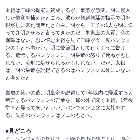
太祖は三峰の提案に賛成するが、事態が急変。明に侵入
した倭寇を捕えたところ、彼らが朝鮮朝廷の指示で明を
視察しに来た間者だと自白。明から、王子の1人を明に送
って弁明させろと言ってきたのだ。事実上の人質、命の
保障はない。思い悩む太祖を見て三峰が今一度バンウォ
ンのもとへ向かい、明に使節団として行くように告げ
る。驚愕するバンウォンに、明皇帝の怒りで死ぬかもし
れない、流刑に処せられるかもしれない。だが、太祖
は、明の皇帝を説得できるのはバンウォン以外にいない
と考えたと。
自虐の笑いの後、明皇帝を説得して1年以内に帰還すると
断言するバンウォンの言葉を、扉の外で聞く太祖。1年後
堂々と帰って来いといい、バンウォンは父に大礼をす
る。失意のバンウォンはプニのもとへ。
■見どころ
イ・シンジョクの怒りは、三峰の権力の独占より、腹心