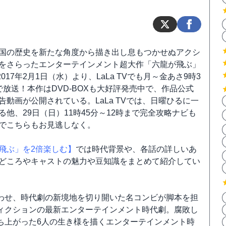
国の歴史を新たな角度から描き出し息もつかせぬアクシ
をさらったエンターテインメント超大作「六龍が飛ぶ」
が2017年2月1日（水）より、LaLa TVでも月～金あさ9時3
で放送！本作はDVD-BOXも大好評発売中で、作品公式
告動画が公開されている。LaLa TVでは、日曜ひるに一
る他、29日（日）11時45分～12時まで完全攻略ナビも
でこちらもお見逃しなく。
飛ぶ」を2倍楽しむ】
では時代背景や、各話の詳しいあ
どころやキャストの魅力や豆知識をまとめて紹介してい
わせ、時代劇の新境地を切り開いた名コンビが脚本を担
×フィクションの最新エンターテインメント時代劇。腐敗し
ち上がった6人の生き様を描くエンターテインメント時