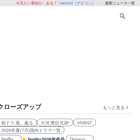
今見たい番組が、ある！
navicon［ナビコン］
最新ニュース一覧
クローズアップ
もっと見る
朝ドラ:風、薫る
大河:豊臣兄弟!
VIVANT
2026年夏(7月)国内ドラマ一覧
Netflix
Disney+
Netflix2026年作品