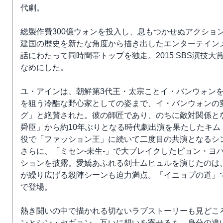
代劇。
総製作費300億ウォンを投入し、息もつかせぬアクショ
建国の歴史を新たな角度から描き出したエンターテインメ
話にわたって同時間帯トップを独走。2015 SBS演技
なめにした。
ユ・アインは、朝鮮第3代王・太宗ことイ・バンウォン
を狙う冷酷な野心家としての姿まで、イ・バンウォンの
グ」と絶賛された。彼の師匠であり、のちに敵対関係と
舜臣」から約10年ぶりとなる時代劇出演を果たしたキ
役で「ファッション王」に続いて二度目の共演となるシ
さらに、「ミセン-未生-」で大ブレイクしたピョン・ヨ
ションを披露。愛嬌あふれる剣士ムヒュルを演じたのは
が繰り広げる殺陣シーンも迫力満点。「イニョプの道」
で登場。
熱き闘いの中で描かれる切ないラブストーリーも見どこ
ンとシン・セギョン。互いに想いを寄せるも、身分の違