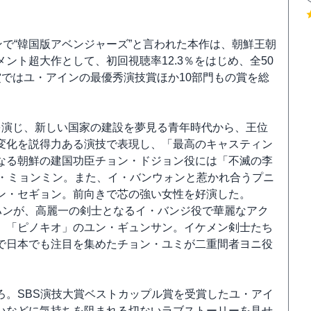
ンで“韓国版アベンジャーズ”と言われた本作は、朝鮮王朝
ント超大作として、初回視聴率12.3％をはじめ、全50
大賞ではユ・アインの最優秀演技賞ほか10部門もの賞を総
を演じ、新しい国家の建設を夢見る青年時代から、王位
変化を説得力ある演技で表現し、「最高のキャスティン
なる朝鮮の建国功臣チョン・ドジョン役には「不滅の李
ム・ミョンミン。また、イ・バンウォンと惹かれ合うプニ
ン・セギョン。前向きで芯の強い女性を好演した。
ハンが、高麗一の剣士となるイ・バンジ役で華麗なアク
、「ピノキオ」のユン・ギュンサン。イケメン剣士たち
で日本でも注目を集めたチョン・ユミが二重間者ヨニ役
ろ。SBS演技大賞ベストカップル賞を受賞したユ・アイ
いなどに気持ちを阻まれる切ないラブストーリーを見せ