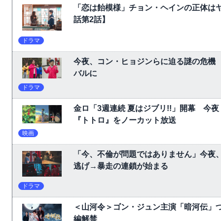
「恋は飴模様」チョン・ヘインの正体は
話第2話】
ドラマ
今夜、コン・ヒョジンらに迫る謎の危機
バルに
ドラマ
金ロ「3週連続 夏はジブリ!!」開幕 
『トトロ』をノーカット放送
映画
「今、不倫が問題ではありません」今夜、
逃げ→暴走の連鎖が始まる
ドラマ
＜山河令＞ゴン・ジュン主演「暗河伝」
編解禁