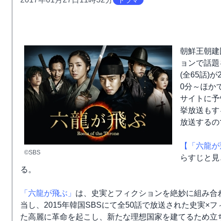
ドラマ
朝鮮王朝建
ョンで話題
(全65話)
0分～ほか
サイトに予
挙放送もす
放送するの
【「六龍が
©SBS
らすじと見
る。
「六龍が飛ぶ」
は、史実とフィクションを絶妙に組み合
当し、2015年韓国SBSにて全50話で放送された史実
た高麗に革命を起こし、新たな理想国家を建てるため立