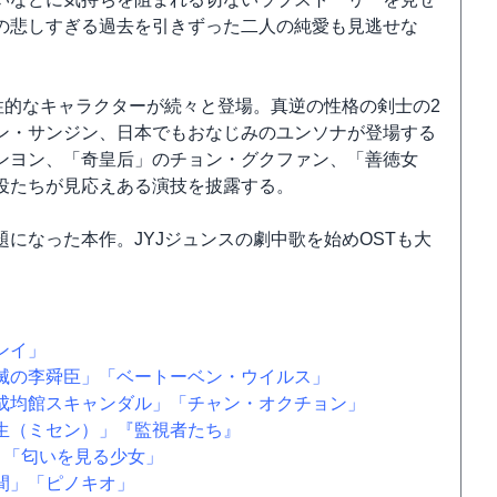
の悲しすぎる過去を引きずった二人の純愛も見逃せな
性的なキャラクターが続々と登場。真逆の性格の剣士の2
ン・サンジン、日本でもおなじみのユンソナが登場する
ンヨン、「奇皇后」のチョン・グクファン、「善徳女
役たちが見応えある演技を披露する。
になった本作。JYJジュンスの劇中歌を始めOSTも大
ンイ」
滅の李舜臣」
「ベートーベン・ウイルス」
成均館スキャンダル」
「チャン・オクチョン」
生（ミセン）」
『監視者たち』
」
「匂いを見る少女」
間」
「ピノキオ」