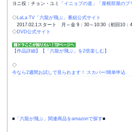
ヨニ役：チョン・ユミ
「イニョプの道」
「屋根部屋のプ
◇
LaLa TV「六龍が飛ぶ」番組公式サイト
2017.02.1スタート 月～金 9：30～10:30（初回10：
◇
DVD公式サイト
【作品詳細】
【「六龍が飛ぶ」を2倍楽しむ】
◇
今なら2週間お試しで見られます！ スカパー!簡単申込
■
「六龍が飛ぶ」関連商品をamazonで探す
■