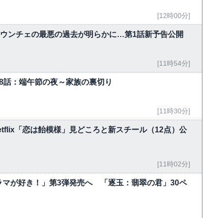
[12時00分]
・ウンチェの最悪の過去が明らかに…第1話新予告公開
[11時54分]
-18話：端午節の夜～家族の裏切り
[11時30分]
flix「恋は飴模様」見どころと新スチール（12点）公
[11時02分]
マが好き！」第3弾発売へ 「逐玉：翡翠の君」30ペ