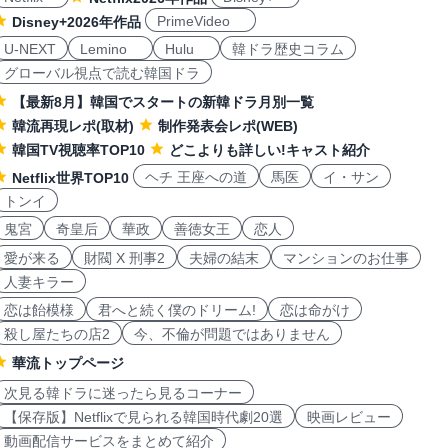
PrimeVideo
Disney+2026年作品
U-NEXT
Lemino
Hulu
韓ドラ歴史コラム
グローバル視点で読む韓国ドラ
【最新8月】韓国でスタートの新韓ドラ月別一覧
韓流再現レポ(取材)
制作発表会レポ(WEB)
韓国TV視聴率TOP10
どこよりも詳しい!キャスト紹介
ヘチ 王座への道
馬医
イ・サン
Netflix世界TOP10
トンイ
鬼宮
奇皇后
華政
善徳女王
恋人
愛が来る
財閥 X 刑事2
夫婦の結末
マンションのお仕事
人妻キラー
恋は飴模様
君へと続く僕のドリーム!
恋は命がけ
殺し屋たちの店2
今、不倫が問題ではありません
華流トップページ
次見る韓ドラに迷ったら見るコーナー
【保存版】Netflixで見られる韓国時代劇20選
映画レビュー
動画配信サービスをまとめて紹介