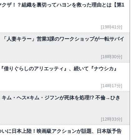
ヤクザ！？組織を裏切ってハヨンを救った理由とは【第1
[19時41分]
 「人妻キラー」営業3課のワークショップが一転サバイ
[18時30分]
今夜『借りぐらしのアリエッティ』、続いて『ナウシカ』
[14時17分]
キム・ヘス×キム・ジフンが死体を処理!? 不倫→ひき
[12時33分]
ついに日本上陸！映画級アクションが話題、日本版予告