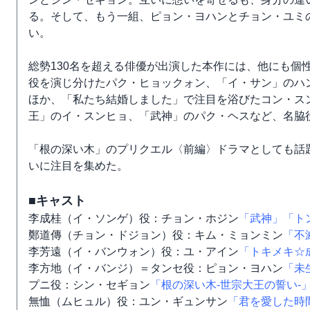
る。そして、もう一組、ピョン・ヨハンとチョン・ユミ
い。
総勢130名を超える俳優が出演した本作には、他にも個
役を演じ分けたパク・ヒョックォン、「イ・サン」のハ
ほか、「私たち結婚しました」で注目を浴びたコン・ス
王」のイ・スンヒョ、「武神」のパク・ヘスなど、名脇
「根の深い木」のプリクエル〈前編〉ドラマとしても話題
いに注目を集めた。
■キャスト
李成桂（イ・ソンゲ）役：チョン・ホジン
「武神」
「ト
鄭道傳（チョン・ドジョン）役：キム・ミョンミン
「不
李芳遠（イ・バンウォン）役：ユ・アイン
「トキメキ☆
李方地（イ・バンジ）＝タンセ役：ピョン・ヨハン
「未
プニ役：シン・セギョン
「根の深い木-世宗大王の誓い-
無恤（ムヒュル）役：ユン・ギュンサン
「君を愛した時