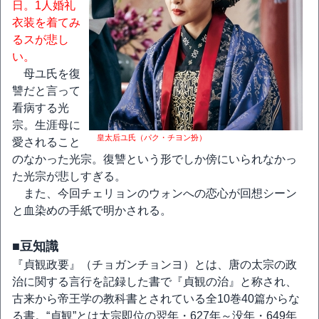
日。1人婚礼
衣装を着てみ
るスが悲し
い。
母ユ氏を復
讐だと言って
看病する光
宗。生涯母に
皇太后ユ氏（パク・チヨン扮）
愛されること
のなかった光宗。復讐という形でしか傍にいられなかっ
た光宗が悲しすぎる。
また、今回チェリョンのウォンへの恋心が回想シーン
と血染めの手紙で明かされる。
■豆知識
『貞観政要』（チョガンチョンヨ）とは、唐の太宗の政
治に関する言行を記録した書で『貞観の治』と称され、
古来から帝王学の教科書とされている全10巻40篇からな
る書。“貞観”とは太宗即位の翌年・627年～没年・649年