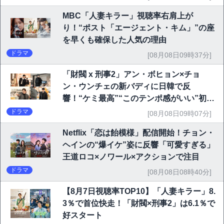
MBC「人妻キラー」視聴率右肩上が
り！“ポスト「エージェント・キム」”の座
を早くも確保した人気の理由
ドラマ
[08月08日09時37分]
「財閥 x 刑事2」アン・ボヒョン×チョ
ン・ウンチェの新バディに日韓で反
響！“ケミ最高”“このテンポ感がいい”初回
6.1％で好発進
ドラマ
[08月08日09時07分]
Netflix「恋は飴模様」配信開始！チョン・
ヘインの“爆イケ”姿に反響「可愛すぎる」
王道ロコ×ノワール×アクションで注目
ドラマ
[08月08日08時40分]
【8月7日視聴率TOP10】「人妻キラー」8.
3％で首位快走！「財閥×刑事2」は6.1％で
好スタート