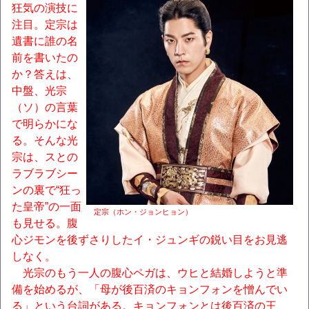
狂気の演技に
注目。定宗は
遺書に誰の名
前を書いたの
か？答えは、
中盤、光宗
（ソ）の言葉
で明らかにな
る。そんな光
宗は、スとの
ラブラブシー
ンの裏で“狂っ
た皇帝”の一面
定宗（ホン・ジョンヒョン）
も見せる。腹
心ジモンを後ずさりしたイ・ジュンギの鋭い目をお見逃
しなく。
光宗のもう一人の腹心ペガは、ウヒと結婚しようと準
備を始めるが、「母が後百済のキョンフォンを憎んでい
る」という台詞がある。キョンフォンとは後百済の王、