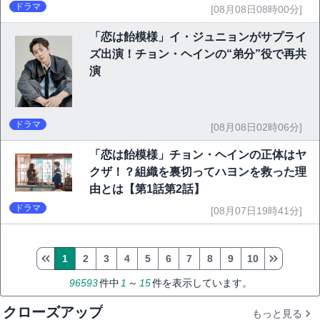
ドラマ
[08月08日08時00分]
「恋は飴模様」イ・ジュニョンがサプライ
ズ出演！チョン・ヘインの“弟分”役で再共
演
ドラマ
[08月08日02時06分]
「恋は飴模様」チョン・ヘインの正体はヤ
クザ！？組織を裏切ってハヨンを救った理
由とは【第1話第2話】
ドラマ
[08月07日19時41分]
1
2
3
4
5
6
7
8
9
10
96593
件中
1
～
15
件を表示しています。
クローズアップ
もっと見る