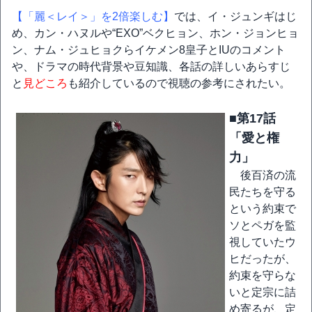
【「麗＜レイ＞」を2倍楽しむ】
では、イ・ジュンギはじ
め、カン・ハヌルや“EXO”ベクヒョン、ホン・ジョンヒョ
ン、ナム・ジュヒョクらイケメン8皇子とIUのコメント
や、ドラマの時代背景や豆知識、各話の詳しいあらすじ
と
見どころ
も紹介しているので視聴の参考にされたい。
■第17話
「愛と権
力」
後百済の流
民たちを守る
という約束で
ソとペガを監
視していたウ
ヒだったが、
約束を守らな
いと定宗に詰
め寄るが、定