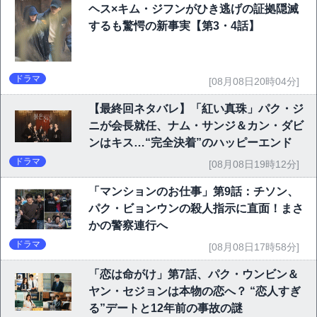
ヘス×キム・ジフンがひき逃げの証拠隠滅
するも驚愕の新事実【第3・4話】
ドラマ
[08月08日20時04分]
【最終回ネタバレ】「紅い真珠」パク・ジ
ニが会長就任、ナム・サンジ＆カン・ダビ
ンはキス…“完全決着”のハッピーエンド
ドラマ
[08月08日19時12分]
「マンションのお仕事」第9話：チソン、
パク・ビョンウンの殺人指示に直面！まさ
かの警察連行へ
ドラマ
[08月08日17時58分]
「恋は命がけ」第7話、パク・ウンビン＆
ヤン・セジョンは本物の恋へ？ “恋人すぎ
る”デートと12年前の事故の謎