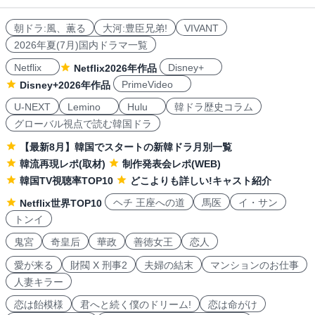
朝ドラ:風、薫る
大河:豊臣兄弟!
VIVANT
2026年夏(7月)国内ドラマ一覧
Netflix
Disney+
Netflix2026年作品
PrimeVideo
Disney+2026年作品
U-NEXT
Lemino
Hulu
韓ドラ歴史コラム
グローバル視点で読む韓国ドラ
【最新8月】韓国でスタートの新韓ドラ月別一覧
韓流再現レポ(取材)
制作発表会レポ(WEB)
韓国TV視聴率TOP10
どこよりも詳しい!キャスト紹介
ヘチ 王座への道
馬医
イ・サン
Netflix世界TOP10
トンイ
鬼宮
奇皇后
華政
善徳女王
恋人
愛が来る
財閥 X 刑事2
夫婦の結末
マンションのお仕事
人妻キラー
恋は飴模様
君へと続く僕のドリーム!
恋は命がけ