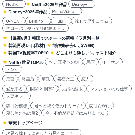
Netflix
Disney+
Netflix2026年作品
PrimeVideo
Disney+2026年作品
U-NEXT
Lemino
Hulu
韓ドラ歴史コラム
グローバル視点で読む韓国ドラ
【最新8月】韓国でスタートの新韓ドラ月別一覧
韓流再現レポ(取材)
制作発表会レポ(WEB)
韓国TV視聴率TOP10
どこよりも詳しい!キャスト紹介
ヘチ 王座への道
馬医
イ・サン
Netflix世界TOP10
トンイ
鬼宮
奇皇后
華政
善徳女王
恋人
愛が来る
財閥 X 刑事2
夫婦の結末
マンションのお仕事
人妻キラー
恋は飴模様
君へと続く僕のドリーム!
恋は命がけ
殺し屋たちの店2
今、不倫が問題ではありません
華流トップページ
次見る韓ドラに迷ったら見るコーナー