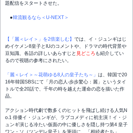
題配信をスタートさせた。
●
韓流観るなら＜U-NEXT＞
【「麗＜レイ＞」を2倍楽しむ】
では、イ・ジュンギはじ
めイケメン8皇子とIUのコメントや、ドラマの時代背景や
豆知識、各話の詳しいあらすじと
見どころ
も紹介してい
るので視聴の参考にされたい。
「麗＜レイ＞～花萌ゆる8人の皇子たち～」
は、韓国で20
16年韓国SBSにて「月の恋人-歩歩驚心：麗」というタイ
トルで全20話で、千年の時を越えた運命の恋を描いた作
品。
アクション時代劇で数多くのヒットを飛ばし続ける人気N
o.1 俳優イ・ジュンギが、ラブコメディに初主演！イ・ジ
ュンギ演じる冷たい仮面の中に優しさを隠し持つ第4 皇子
ワン・ソ（ツンデレ皇子）を筆頭に、「相続者たち」