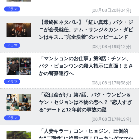
ドラマ
[08月08日20時04分]
【最終回ネタバレ】「紅い真珠」パク・ジ
ニが会長就任、ナム・サンジ＆カン・ダビ
ンはキス…“完全決着”のハッピーエンド
ドラマ
[08月08日19時12分]
「マンションのお仕事」第9話：チソン、
パク・ビョンウンの殺人指示に直面！まさ
かの警察連行へ
ドラマ
[08月08日17時58分]
「恋は命がけ」第7話、パク・ウンビン＆
ヤン・セジョンは本物の恋へ？ “恋人すぎ
る”デートと12年前の事故の謎
ドラマ
[08月08日17時19分]
「人妻キラー」コン・ヒョジン、圧倒的
な“二面性”に絶賛の声！ワーキングママか