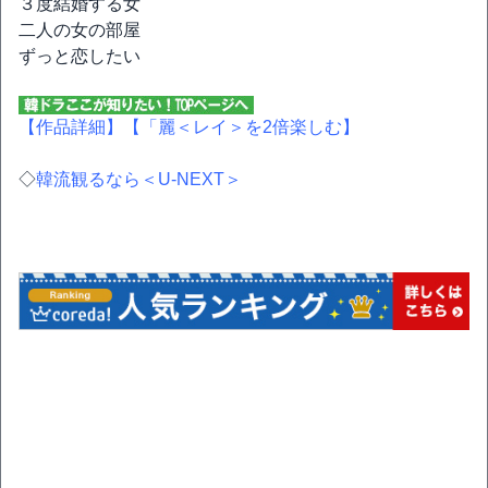
３度結婚する女
二人の女の部屋
ずっと恋したい
【作品詳細】
【「麗＜レイ＞を2倍楽しむ】
◇
韓流観るなら＜U-NEXT＞