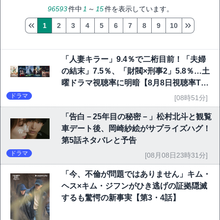
96593
件中
1
～
15
件を表示しています。
1
2
3
4
5
6
7
8
9
10
「人妻キラー」9.4％で二桁目前！「夫婦
の結末」7.5％、「財閥×刑事2」5.8％…土
曜ドラマ視聴率に明暗【8月8日視聴率TO
P10】
ドラマ
[08時51分]
「告白－25年目の秘密－」松村北斗と観覧
車デート後、岡崎紗絵がサプライズハグ！
第5話ネタバレと予告
ドラマ
[08月08日23時31分]
「今、不倫が問題ではありません」キム・
ヘス×キム・ジフンがひき逃げの証拠隠滅
するも驚愕の新事実【第3・4話】