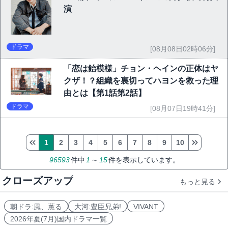
演
ドラマ
[08月08日02時06分]
「恋は飴模様」チョン・ヘインの正体はヤ
クザ！？組織を裏切ってハヨンを救った理
由とは【第1話第2話】
ドラマ
[08月07日19時41分]
1
2
3
4
5
6
7
8
9
10
96593
件中
1
～
15
件を表示しています。
クローズアップ
もっと見る
朝ドラ:風、薫る
大河:豊臣兄弟!
VIVANT
2026年夏(7月)国内ドラマ一覧