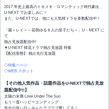
2017 年史上最高のトキメキ・ロマンティック時代劇を、
U-NEXT でお楽しみに！
また、U-NEXTでは、他にも人気韓ドラを多数配信中！
「麗＜レイ＞～花萌ゆる８人の皇子たち～」U－NEXT に
て
独占見放題配信中!
▼U-NEXT 韓流ドラマ独占見放題 特集
【配信形態】 独占先行見放題
◇
特集ページ
◇
WEB スポット
【その他人気作品・話題作品をU-NEXTで独占見放
題配信中!!】
太陽の末裔 Love Under The Sun
もう一度ハッピーエンディング
気分の良い日～みんなラブラブ愛してる！