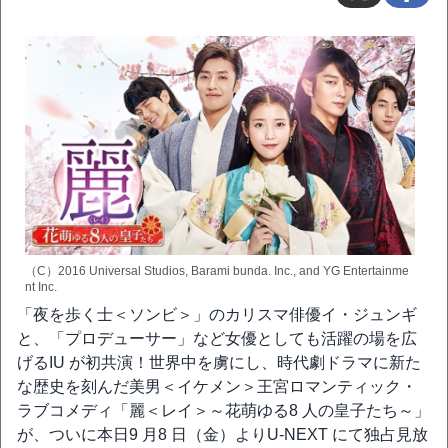
（C）2016 Universal Studios, Barami bunda. Inc., and YG Entertainme
nt Inc.
「夜を歩く士＜ソンビ＞」のカリスマ俳優イ・ジュンギ
と、「プロデューサー」など女優としても活躍の場を広
げるIU が初共演！世界中を虜にし、時代劇ドラマに新た
な歴史を刻んだ美男＜イケメン＞王宮ロマンティック・
ラブコメディ「麗＜レイ＞～花萌ゆる8 人の皇子たち～」
が、ついに本日9 月8 日（金）よりU-NEXT にて独占見放