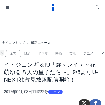
ナビコントップ
最新ニュース
全て
韓流
ドラマ
映画
芸能
アニメ
音
イ・ジュンギ＆IU「麗＜レイ＞～花
萌ゆる８人の皇子たち～」9/8よりU-
NEXT独占見放題配信開始！
2017年09月08日11時22分
ドラマ