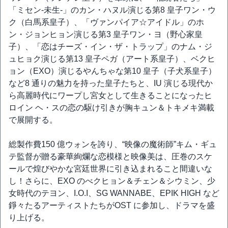
「ミセン-未生-」のカン・ハヌル演じる第8 皇子ワン・ウ
ク（白馬系皇子）、「ヴァンパイア☆アイドル」のホ
ン・ジョンヒョン演じる第3 皇子ワン・ヨ（野心家皇
子）、「恋はチーズ・イン・ザ・トラップ」のナム・ジ
ュヒョク演じる第13 皇子ペガ（アート系皇子）、ベクヒ
ョン（EXO）演じるやんちゃな第10 皇子（子犬系皇子）
など8 通りの魅力を持った皇子たちと、IU 演じる現代か
ら高麗時代にワープし宮女として生きることになったヒ
ロイン ヘ・スの恋の駆け引きが胸キュン＆トキメキ満載
で展開する。
総製作費150 億ウォンを誇り、“映像の魔術師”キム・ギュ
テ監督が贈る豪華絢爛な恋模様と映像美は、圧巻のスケ
ールで煌びやかな宮廷世界に引き込まれること間違いな
し！さらに、EXO のべクヒョン＆チェン＆シウミン、少
女時代のテヨン、I.O.I、SG WANNABE、EPIK HIGH など
錚々たるアーティストたちがOST に参加し、ドラマを盛
り上げる。