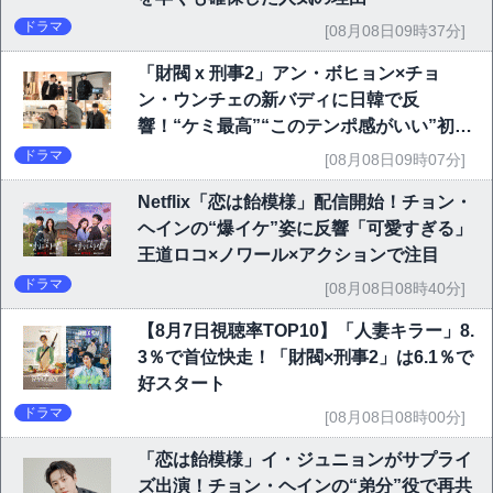
ドラマ
[08月08日09時37分]
「財閥 x 刑事2」アン・ボヒョン×チョ
ン・ウンチェの新バディに日韓で反
響！“ケミ最高”“このテンポ感がいい”初回
6.1％で好発進
ドラマ
[08月08日09時07分]
Netflix「恋は飴模様」配信開始！チョン・
ヘインの“爆イケ”姿に反響「可愛すぎる」
王道ロコ×ノワール×アクションで注目
ドラマ
[08月08日08時40分]
【8月7日視聴率TOP10】「人妻キラー」8.
3％で首位快走！「財閥×刑事2」は6.1％で
好スタート
ドラマ
[08月08日08時00分]
「恋は飴模様」イ・ジュニョンがサプライ
ズ出演！チョン・ヘインの“弟分”役で再共