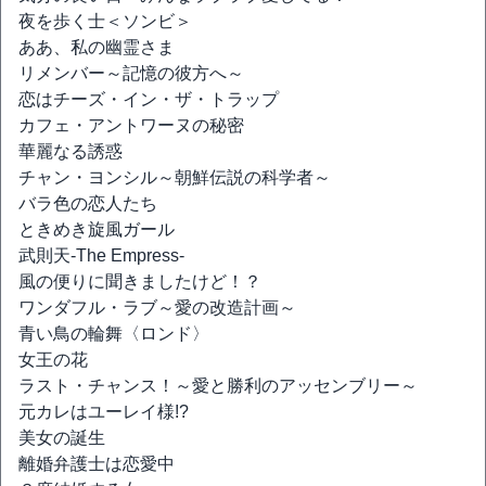
夜を歩く士＜ソンビ＞
ああ、私の幽霊さま
リメンバー～記憶の彼方へ～
恋はチーズ・イン・ザ・トラップ
カフェ・アントワーヌの秘密
華麗なる誘惑
チャン・ヨンシル～朝鮮伝説の科学者～
バラ色の恋人たち
ときめき旋風ガール
武則天-The Empress-
風の便りに聞きましたけど！？
ワンダフル・ラブ～愛の改造計画～
青い鳥の輪舞〈ロンド〉
女王の花
ラスト・チャンス！～愛と勝利のアッセンブリー～
元カレはユーレイ様!?
美女の誕生
離婚弁護士は恋愛中