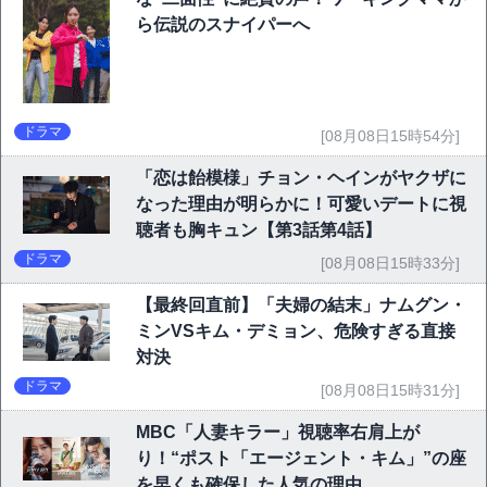
ら伝説のスナイパーへ
ドラマ
[08月08日15時54分]
「恋は飴模様」チョン・ヘインがヤクザに
なった理由が明らかに！可愛いデートに視
聴者も胸キュン【第3話第4話】
ドラマ
[08月08日15時33分]
【最終回直前】「夫婦の結末」ナムグン・
ミンVSキム・デミョン、危険すぎる直接
対決
ドラマ
[08月08日15時31分]
MBC「人妻キラー」視聴率右肩上が
り！“ポスト「エージェント・キム」”の座
を早くも確保した人気の理由