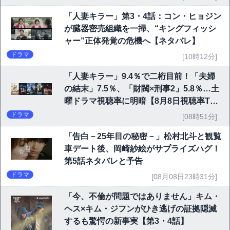
「人妻キラー」第3・4話：コン・ヒョジン
が臓器密売組織を一掃、“キングフィッシ
ャー”正体発覚の危機へ【ネタバレ】
ドラマ
[10時12分]
「人妻キラー」9.4％で二桁目前！「夫婦
の結末」7.5％、「財閥×刑事2」5.8％…土
曜ドラマ視聴率に明暗【8月8日視聴率TO
P10】
ドラマ
[08時51分]
「告白－25年目の秘密－」松村北斗と観覧
車デート後、岡崎紗絵がサプライズハグ！
第5話ネタバレと予告
ドラマ
[08月08日23時31分]
「今、不倫が問題ではありません」キム・
ヘス×キム・ジフンがひき逃げの証拠隠滅
するも驚愕の新事実【第3・4話】