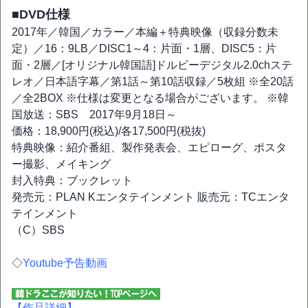
■DVD仕様
2017年／韓国／カラー／本編＋特典映像（収録分数未
定）／16：9LB／DISC1～4：片面・1層、DISC5：片
面・2層／[オリジナル韓国語]ドルビーデジタル2.0chステ
レオ／日本語字幕／第1話～第10話収録／5枚組 ※全20話
／全2BOX ※仕様は変更となる場合がございます。 ※韓
国放送：SBS 2017年9月18日～
価格：18,900円(税込)/各17,500円(税抜)
特典映像：紹介番組、製作発表会、エピローグ、ポスタ
ー撮影、メイキング
封入特典：ブックレット
発売元：PLAN Kエンタテインメント 販売元：TCエンタ
テインメント
（C）SBS
◇
Youtube予告動画
【作品詳細】