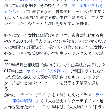
演じて話題を呼び、その後もドラマ
「デュエル～愛しき
者たち～」
に出演するなど、俳優デビューから2年で早く
も続々と話題作に出演する彼が本作「愛の温度」で大ブ
レイクした、今もっとも注目を集めている俳優。
好きになった女性には駆け引きせず、素直に行動する爽
やかさ200％の料理人ジョンソンを熱演。そのハマり役ぶ
りに韓国では“国民の年下男”という呼び名も。年上女性の
心を真っ直ぐな笑顔で溶かす新生ライジングスターが誕
生！
2018年5月公開映画『蝶の眠り』で中山美穂と共演し、2
017年には
「ボイス～112の奇跡～」
で韓国ドラマになか
った危ない魅力で視聴者を萌えさせたキム・ジェウク
が、片思いと知りつつヒロインを見守る実業家を演じ
る。
演出は、チャン・グンソクを主演に迎えたドラマ
「テバ
ク～運命の瞬間～」
で壮大な歴史エンターテイメント超
大作を魅せたナム・ゴン。脚本は、“大人胸キュン”ドラマ