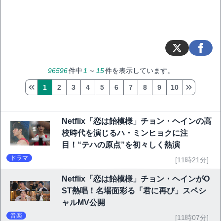
96596
件中
1
～
15
件を表示しています。
1
2
3
4
5
6
7
8
9
10
Netflix「恋は飴模様」チョン・ヘインの高
校時代を演じるハ・ミンヒョクに注
目！“テハの原点”を初々しく熱演
ドラマ
[11時21分]
Netflix「恋は飴模様」チョン・ヘインがO
ST熱唱！名場面彩る「君に再び」スペシ
ャルMV公開
音楽
[11時07分]