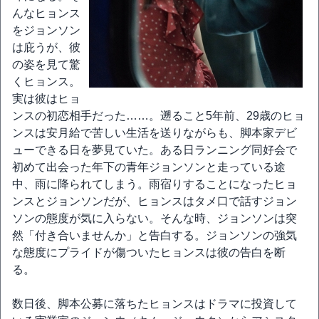
んなヒョンス
をジョンソン
は庇うが、彼
の姿を見て驚
くヒョンス。
実は彼はヒョ
ンスの初恋相手だった……。遡ること5年前、29歳のヒョ
ンスは安月給で苦しい生活を送りながらも、脚本家デビ
ューできる日を夢見ていた。ある日ランニング同好会で
初めて出会った年下の青年ジョンソンと走っている途
中、雨に降られてしまう。雨宿りすることになったヒョ
ンスとジョンソンだが、ヒョンスはタメ口で話すジョン
ソンの態度が気に入らない。そんな時、ジョンソンは突
然「付き合いませんか」と告白する。ジョンソンの強気
な態度にプライドが傷ついたヒョンスは彼の告白を断
る。
数日後、脚本公募に落ちたヒョンスはドラマに投資して