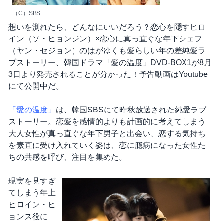
（C）SBS
想いを測れたら、どんなにいいだろう？恋心を隠すヒロ
イン（ソ・ヒョンジン）×恋心に真っ直ぐな年下シェフ
（ヤン・セジョン）のはがゆくも愛らしい年の差純愛ラ
ブストーリー、韓国ドラマ「愛の温度」DVD-BOX1が8月
3日より発売されることが分かった！予告動画はYoutube
にて公開中だ。
「愛の温度」
は、韓国SBSにて昨秋放送された純愛ラブ
ストーリー。恋愛を感情的よりも計画的に考えてしまう
大人女性が真っ直ぐな年下男子と出会い、恋する気持ち
を素直に受け入れていく姿は、恋に臆病になった女性た
ちの共感を呼び、注目を集めた。
現実を見すぎ
てしまう年上
ヒロイン・ヒ
ョンス役に