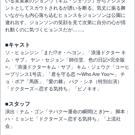
いる実業家のジョンウ（キム・ジェウク）からアシスタ
ントとしてスカウトされるが誘いを断る。気丈に振る舞
いながらも内心落ち込むヒョンスをジョンソンは公園に
連れ出す。ジョンソンの笑顔を見て次第に自分の心が揺
れ動くのに気づくヒョンスだが……。
■キャスト
ソ・ヒョンジン「また!?オ・ヘヨン」「浪漫ドクター キ
ム・サブ」 ヤン・セジョン「師任堂、色の日記<完全版
>」「浪漫ドクターキム・サブ」 キム・ジェウク「コーヒ
ープリンス1号店」「君を守る恋 〜Who Are You〜」 チ
ョ・ボア「馬医」『愛の棘』 パク・シネ（特別出演）
「ドクターズ～恋する気持ち」「ピノキオ」
■スタッフ
演出：ナム・ゴン「テバク〜運命の瞬間(とき)〜」 脚本：
ハ・ミョンヒ「ドクターズ～恋する気持ち」「上流社
会」