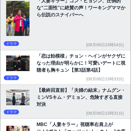
「人妻キラー」コン・ヒョジン、圧倒的
な“二面性”に絶賛の声！ワーキングママか
ら伝説のスナイパーへ
ドラマ
[08月08日15時54分]
「恋は飴模様」チョン・ヘインがヤクザに
なった理由が明らかに！可愛いデートに視
聴者も胸キュン【第3話第4話】
ドラマ
[08月08日15時33分]
【最終回直前】「夫婦の結末」ナムグン・
ミンVSキム・デミョン、危険すぎる直接
対決
ドラマ
[08月08日15時31分]
MBC「人妻キラー」視聴率右肩上が