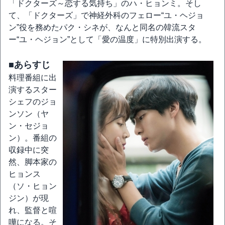
「ドクターズ～恋する気持ち」のハ・ヒョンミ。そし
て、「ドクターズ」で神経外科のフェロー“ユ・ヘジョ
ン”役を務めたパク・シネが、なんと同名の韓流スタ
ー“ユ・ヘジョン”として「愛の温度」に特別出演する。
■あらすじ
料理番組に出
演するスター
シェフのジョ
ンソン（ヤ
ン・セジョ
ン）。番組の
収録中に突
然、脚本家の
ヒョンス
（ソ・ヒョン
ジン）が現
れ、監督と喧
嘩になる。そ