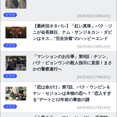
ドラマ
[08月08日20時04分]
【最終回ネタバレ】「紅い真珠」パク・ジ
ニが会長就任、ナム・サンジ＆カン・ダビ
ンはキス…“完全決着”のハッピーエンド
ドラマ
[08月08日19時12分]
「マンションのお仕事」第9話：チソン、
パク・ビョンウンの殺人指示に直面！まさ
かの警察連行へ
ドラマ
[08月08日17時58分]
「恋は命がけ」第7話、パク・ウンビン＆
ヤン・セジョンは本物の恋へ？ “恋人すぎ
る”デートと12年前の事故の謎
ドラマ
[08月08日17時19分]