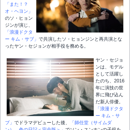
「また！？
オ・ヘヨン」
のソ・ヒョン
ジンが演じ、
「浪漫ドクタ
ー キム・サブ」
で共演したソ・ヒョンジンと再共演とな
ったヤン・セジョンが相手役を務める。
ヤン・セジョ
ンは、モデル
として活躍し
たのち、2016
年に演技の世
界に飛び込ん
だ新人俳優。
「浪漫ドクタ
ー キム・サ
ブ」
でドラマデビューした後、
「師任堂（サイムダ
ン）、色の日記＜完全版＞」
でソン・スンホンの子役を