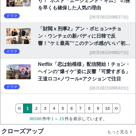
り！“ポスト「エージェント・キム」”の座
を早くも確保した人気の理由
ドラマ
[08月08日09時37分]
「財閥 x 刑事2」アン・ボヒョン×チョ
ン・ウンチェの新バディに日韓で反
響！“ケミ最高”“このテンポ感がいい”初回
6.1％で好発進
ドラマ
[08月08日09時07分]
Netflix「恋は飴模様」配信開始！チョン・
ヘインの“爆イケ”姿に反響「可愛すぎる」
王道ロコ×ノワール×アクションで注目
ドラマ
[08月08日08時40分]
1
2
3
4
5
6
7
8
9
10
96596
件中
1
～
15
件を表示しています。
クローズアップ
もっと見る