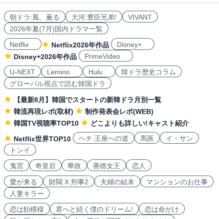
朝ドラ:風、薫る
大河:豊臣兄弟!
VIVANT
2026年夏(7月)国内ドラマ一覧
Netflix
Disney+
Netflix2026年作品
PrimeVideo
Disney+2026年作品
U-NEXT
Lemino
Hulu
韓ドラ歴史コラム
グローバル視点で読む韓国ドラ
【最新8月】韓国でスタートの新韓ドラ月別一覧
韓流再現レポ(取材)
制作発表会レポ(WEB)
韓国TV視聴率TOP10
どこよりも詳しい!キャスト紹介
ヘチ 王座への道
馬医
イ・サン
Netflix世界TOP10
トンイ
鬼宮
奇皇后
華政
善徳女王
恋人
愛が来る
財閥 X 刑事2
夫婦の結末
マンションのお仕事
人妻キラー
恋は飴模様
君へと続く僕のドリーム!
恋は命がけ