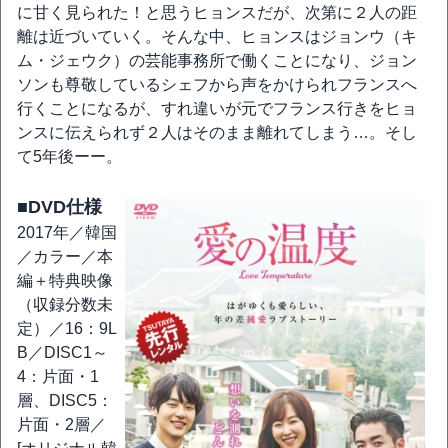
に甘く見られた！と思うヒョンスだが、次第に２人の距
離は近づいていく。そんな中、ヒョンスはジョンウ（キ
ム・ジェウク）の芸能事務所で働くことになり、ジョン
ソンも尊敬しているシェフから声をかけられフランスへ
行くことになるが、すれ違いが元でフランス行きをヒョ
ンスに伝えられず２人はそのまま離れてしまう…。そし
て5年後ーー。
■DVD仕様
2017年／韓国
／カラー／本
編＋特典映像
（収録分数未
定）／16：9L
B／DISC1～
4：片面・1
層、DISC5：
片面・2層／