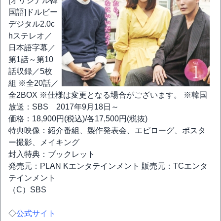
[オリジナル韓
国語]ドルビー
デジタル2.0c
hステレオ／
日本語字幕／
第1話～第10
話収録／5枚
組 ※全20話／
全2BOX ※仕様は変更となる場合がございます。 ※韓国
放送：SBS 2017年9月18日～
価格：18,900円(税込)/各17,500円(税抜)
特典映像：紹介番組、製作発表会、エピローグ、ポスタ
ー撮影、メイキング
封入特典：ブックレット
発売元：PLAN Kエンタテインメント 販売元：TCエンタ
テインメント
（C）SBS
◇
公式サイト