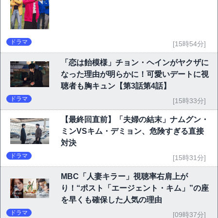
ドラマ
[15時54分]
「恋は飴模様」チョン・ヘインがヤクザに
なった理由が明らかに！可愛いデートに視
聴者も胸キュン【第3話第4話】
ドラマ
[15時33分]
【最終回直前】「夫婦の結末」ナムグン・
ミンVSキム・デミョン、危険すぎる直接
対決
ドラマ
[15時31分]
MBC「人妻キラー」視聴率右肩上が
り！“ポスト「エージェント・キム」”の座
を早くも確保した人気の理由
ドラマ
[09時37分]