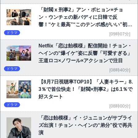
「財閥 x 刑事2」アン・ボヒョン×チョ
ン・ウンチェの新バディに日韓で反
響！“ケミ最高”“このテンポ感がいい”初回
6.1％で好発進
ドラマ
[09時07分]
Netflix「恋は飴模様」配信開始！チョン・
ヘインの“爆イケ”姿に反響「可愛すぎる」
王道ロコ×ノワール×アクションで注目
ドラマ
[08時40分]
【8月7日視聴率TOP10】「人妻キラー」8.
3％で首位快走！「財閥×刑事2」は6.1％で
好スタート
ドラマ
[08時00分]
「恋は飴模様」イ・ジュニョンがサプライ
ズ出演！チョン・ヘインの“弟分”役で再共
演