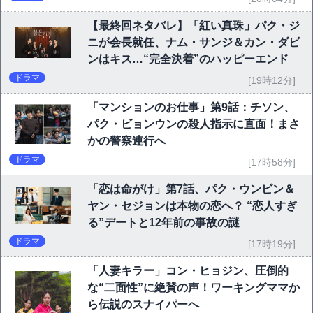
【最終回ネタバレ】「紅い真珠」パク・ジ
ニが会長就任、ナム・サンジ＆カン・ダビ
ンはキス…“完全決着”のハッピーエンド
ドラマ
[19時12分]
「マンションのお仕事」第9話：チソン、
パク・ビョンウンの殺人指示に直面！まさ
かの警察連行へ
ドラマ
[17時58分]
「恋は命がけ」第7話、パク・ウンビン＆
ヤン・セジョンは本物の恋へ？ “恋人すぎ
る”デートと12年前の事故の謎
ドラマ
[17時19分]
「人妻キラー」コン・ヒョジン、圧倒的
な“二面性”に絶賛の声！ワーキングママか
ら伝説のスナイパーへ