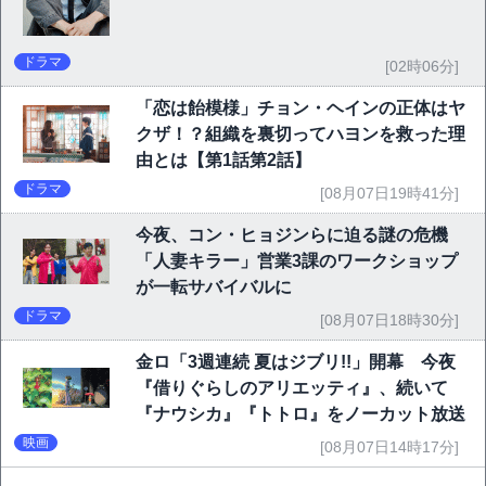
ドラマ
[02時06分]
「恋は飴模様」チョン・ヘインの正体はヤ
クザ！？組織を裏切ってハヨンを救った理
由とは【第1話第2話】
ドラマ
[08月07日19時41分]
今夜、コン・ヒョジンらに迫る謎の危機
「人妻キラー」営業3課のワークショップ
が一転サバイバルに
ドラマ
[08月07日18時30分]
金ロ「3週連続 夏はジブリ!!」開幕 今夜
『借りぐらしのアリエッティ』、続いて
『ナウシカ』『トトロ』をノーカット放送
映画
[08月07日14時17分]