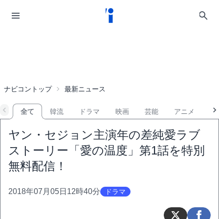
ナビコントップ
最新ニュース
全て
韓流
ドラマ
映画
芸能
アニメ
音
ヤン・セジョン主演年の差純愛ラブ
ストーリー「愛の温度」第1話を特別
無料配信！
2018年07月05日12時40分
ドラマ