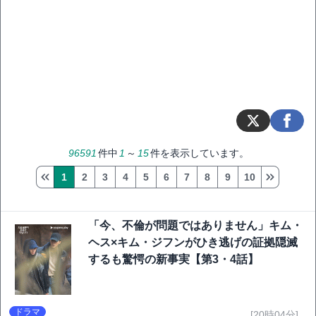
96591
件中
1
～
15
件を表示しています。
1
2
3
4
5
6
7
8
9
10
「今、不倫が問題ではありません」キム・
ヘス×キム・ジフンがひき逃げの証拠隠滅
するも驚愕の新事実【第3・4話】
ドラマ
[20時04分]