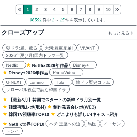
1
2
3
4
5
6
7
8
9
10
96591
件中
1
～
15
件を表示しています。
クローズアップ
もっと見る
朝ドラ:風、薫る
大河:豊臣兄弟!
VIVANT
2026年夏(7月)国内ドラマ一覧
Netflix
Disney+
Netflix2026年作品
PrimeVideo
Disney+2026年作品
U-NEXT
Lemino
Hulu
韓ドラ歴史コラム
グローバル視点で読む韓国ドラ
【最新8月】韓国でスタートの新韓ドラ月別一覧
韓流再現レポ(取材)
制作発表会レポ(WEB)
韓国TV視聴率TOP10
どこよりも詳しい!キャスト紹介
ヘチ 王座への道
馬医
イ・サン
Netflix世界TOP10
トンイ