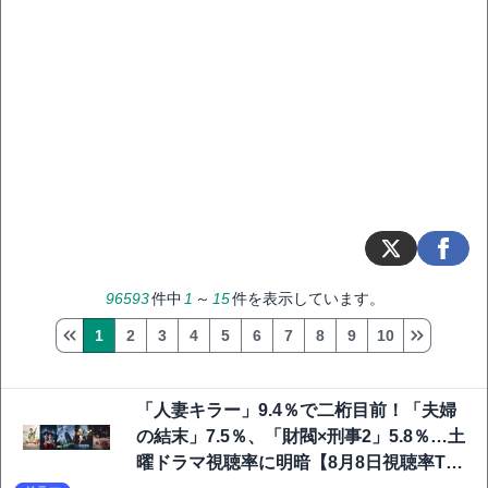
96593
件中
1
～
15
件を表示しています。
1
2
3
4
5
6
7
8
9
10
「人妻キラー」9.4％で二桁目前！「夫婦
の結末」7.5％、「財閥×刑事2」5.8％…土
曜ドラマ視聴率に明暗【8月8日視聴率TO