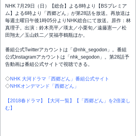
NHK 7月29日（日）【総合】よる8時より【BSプレミア
ム】よる6時より「西郷どん」が第28話を放送。再放送は
毎週土曜日午後1時05分よりNHK総合にて放送。原作：林
真理子。出演：鈴木亮平／瑛太／小栗旬／遠藤憲一／松
田翔太／玉山鉄二／笑福亭鶴瓶ほか。
番組公式Twitterアカウントは「@nhk_segodon」。番組
公式Instagramアカウントは「nhk_segodon」。第28話予
告動画は番組公式サイトで視聴できる。
◇
NHK 大河ドラマ「西郷どん」番組公式サイト
◇
NHKオンデマンド「西郷どん」
【2018春ドラマ】
【大河一覧】
【「西郷どん」を2倍楽し
む】