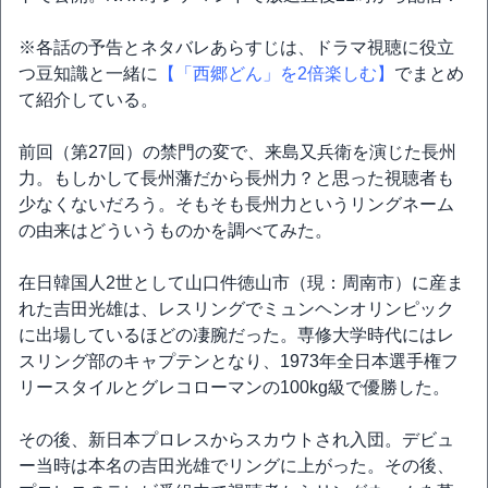
※各話の予告とネタバレあらすじは、ドラマ視聴に役立
つ豆知識と一緒に
【「西郷どん」を2倍楽しむ】
でまとめ
て紹介している。
前回（第27回）の禁門の変で、来島又兵衛を演じた長州
力。もしかして長州藩だから長州力？と思った視聴者も
少なくないだろう。そもそも長州力というリングネーム
の由来はどういうものかを調べてみた。
在日韓国人2世として山口件徳山市（現：周南市）に産ま
れた吉田光雄は、レスリングでミュンヘンオリンピック
に出場しているほどの凄腕だった。専修大学時代にはレ
スリング部のキャプテンとなり、1973年全日本選手権フ
リースタイルとグレコローマンの100kg級で優勝した。
その後、新日本プロレスからスカウトされ入団。デビュ
ー当時は本名の吉田光雄でリングに上がった。その後、