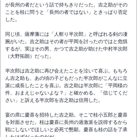
が長州の者だという話で持ちきりだった。吉之助がその
ことを桂に問うと「長州の者ではない」ときっぱり否定
した。
同じ頃、薩摩藩には「人斬り半次郎」と呼ばれる剣の凄
腕がいた。吉之助はその者が平岡を討ったのではと危惧
するが、実はその男、かつて吉之助が助けた中村半次郎
（大野拓朗）だった。
半次郎は吉之助に再び会えたことを泣いて喜ぶ。もちろ
ん吉之助も、あの頃の子どもだった半次郎がこんなに立
派に成長したことを喜ぶ。吉之助は半次郎に「平岡様の
件、おまえじゃないよな？」と確かめる。「信じてくだ
さい」と訴える半次郎を吉之助は信用した。
宴の席に慶喜を招待した吉之助。そこで桂小五郎と慶喜
を対面させた。桂は慶喜に長州の過激派を説得するから
戦にしないでほしいと必死で懇願。慶喜も桂の話を了承
したはずだったのだが…。