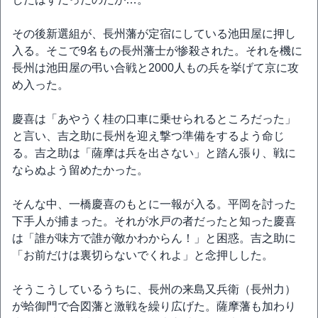
その後新選組が、長州藩が定宿にしている池田屋に押し
入る。そこで9名もの長州藩士が惨殺された。それを機に
長州は池田屋の弔い合戦と2000人もの兵を挙げて京に攻
め入った。
慶喜は「あやうく桂の口車に乗せられるところだった」
と言い、吉之助に長州を迎え撃つ準備をするよう命じ
る。吉之助は「薩摩は兵を出さない」と踏ん張り、戦に
ならぬよう留めたかった。
そんな中、一橋慶喜のもとに一報が入る。平岡を討った
下手人が捕まった。それが水戸の者だったと知った慶喜
は「誰が味方で誰が敵かわからん！」と困惑。吉之助に
「お前だけは裏切らないでくれよ」と念押しした。
そうこうしているうちに、長州の来島又兵衛（長州力）
が蛤御門で合図藩と激戦を繰り広げた。薩摩藩も加わり