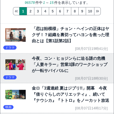
96578
件中
1
～
15
件を表示しています。
1
2
3
4
5
6
7
8
9
10
「恋は飴模様」チョン・ヘインの正体はヤ
クザ！？組織を裏切ってハヨンを救った理
由とは【第1話第2話】
ドラマ
[08月07日19時41分]
今夜、コン・ヒョジンらに迫る謎の危機
「人妻キラー」営業3課のワークショップ
が一転サバイバルに
ドラマ
[08月07日18時30分]
金ロ「3週連続 夏はジブリ!!」開幕 今夜
『借りぐらしのアリエッティ』、続いて
『ナウシカ』『トトロ』をノーカット放送
映画
[08月07日14時17分]