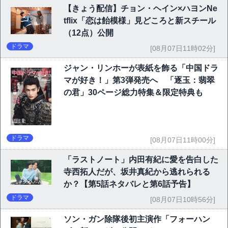
【きょう配信】チョン・ヘイン×ハヨンNe
tflix「恋は飴模様」見どころと新スチール
（12点）公開
ドラマ
[08月07日11時02分]
ジャン・リンホーが表紙を飾る「中国ドラ
マが好き！」第3弾発売へ 「逐玉：翡翠
の君」30ページ総力特集＆限定特典も
ドラマ
[08月07日11時00分]
「ラストノート」内田有紀に愛を告白した
寺西拓人だが、坂井真紀から逃れられる
か？【第5話ネタバレと第6話予告】
ドラマ
[08月07日10時56分]
ソン・ガン除隊後初主演作「フォーハン