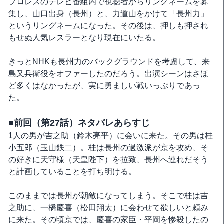
プロレスのテレビ番組内で視聴者からリングネームを募
集し、山口出身（長州）と、力道山をかけて「長州力」
というリングネームになった。その後は、押しも押され
もせぬ人気レスラーとなり現在にいたる。
きっとNHKも長州力のバックグラウンドを考慮して、来
島又兵衛役をオファーしたのだろう。出演シーンはさほ
ど多くはなかったが、実に勇ましい戦いっぷりであっ
た。
■前回（第27話）ネタバレあらすじ
1人の男が吉之助（鈴木亮平）に会いに来た。その男は桂
小五郎（玉山鉄二）。桂は長州の過激派が京を攻め、そ
の好きに天守様（天皇陛下）を拉致、長州へ連れだそう
と計画していることを打ち明ける。
このままでは長州が朝敵になってしまう。そこで桂は吉
之助に、一橋慶喜（松田翔太）に会わせて欲しいと頼み
に来た。その頃京では、慶喜の家臣・平岡を惨殺したの