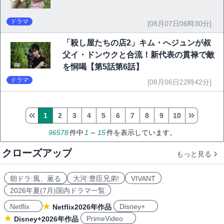
ドラマ
[08月07日06時30分]
「殺し屋たちの店2」キム・へジュンが叔
父イ・ドンウクと合流！新代表の貫禄で敵
を恫喝【第5話第6話】
ドラマ
[08月06日22時42分]
1
2
3
4
5
6
7
8
9
10
96578
件中
1
～
15
件を表示しています。
クローズアップ
もっと見る
朝ドラ:風、薫る
大河:豊臣兄弟!
VIVANT
2026年夏(7月)国内ドラマ一覧
Netflix
Disney+
Netflix2026年作品
PrimeVideo
Disney+2026年作品