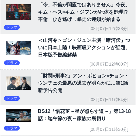
「今、不倫が問題ではありません」今夜、
キム・ヘス×キム・ジフンが死体を処理!?
不倫→ひき逃げ→暴走の連鎖が始まる
ドラマ
[08月07日12時33分]
＜山河令＞ゴン・ジュン主演「暗河伝」つ
いに日本上陸！映画級アクションが話題、
日本版予告編解禁
ドラマ
[08月07日12時00分]
「財閥×刑事2」アン・ボヒョン×チョン・
ウンチェの最悪の過去が明らかに…第1話
新予告公開
ドラマ
[08月07日11時54分]
BS12「惜花芷～星が照らす道～」第13-18
話：端午節の夜～家族の裏切り
ドラマ
[08月07日11時30分]