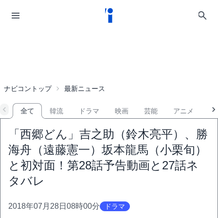
ナビコントップ
最新ニュース
全て
韓流
ドラマ
映画
芸能
アニメ
音
「西郷どん」吉之助（鈴木亮平）、勝
海舟（遠藤憲一）坂本龍馬（小栗旬）
と初対面！第28話予告動画と27話ネ
タバレ
2018年07月28日08時00分
ドラマ