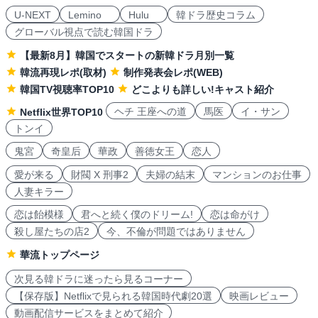
U-NEXT
Lemino
Hulu
韓ドラ歴史コラム
グローバル視点で読む韓国ドラ
【最新8月】韓国でスタートの新韓ドラ月別一覧
韓流再現レポ(取材)
制作発表会レポ(WEB)
韓国TV視聴率TOP10
どこよりも詳しい!キャスト紹介
ヘチ 王座への道
馬医
イ・サン
Netflix世界TOP10
トンイ
鬼宮
奇皇后
華政
善徳女王
恋人
愛が来る
財閥 X 刑事2
夫婦の結末
マンションのお仕事
人妻キラー
恋は飴模様
君へと続く僕のドリーム!
恋は命がけ
殺し屋たちの店2
今、不倫が問題ではありません
華流トップページ
次見る韓ドラに迷ったら見るコーナー
【保存版】Netflixで見られる韓国時代劇20選
映画レビュー
動画配信サービスをまとめて紹介