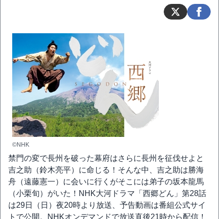
©NHK
禁門の変で長州を破った幕府はさらに長州を征伐せよと
吉之助（鈴木亮平）に命じる！そんな中、吉之助は勝海
舟（遠藤憲一）に会いに行くがそこには弟子の坂本龍馬
（小栗旬）がいた！NHK大河ドラマ「西郷どん」第28話
は29日（日）夜20時より放送、予告動画は番組公式サイ
トで公開。NHKオンデマンドで放送直後21時から配信！