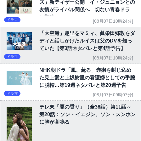
ズ」新ティザー公開 イ・ジュニョンとの
友情がライバル関係へ…切ない青春ドラマ
に期待
ドラマ
[08月07日10時24分]
「大空港」趣里をマミィ、眞栄田郷敦をダ
ディと話しかけたルイスは父のDVを知っ
ていた【第3話ネタバレと第4話予告】
ドラマ
[08月07日10時24分]
NHK朝ドラ「風、薫る」赤痢を封じ込め
た見上愛と上坂樹里の看護婦としての手腕
に脱帽…第19週ネタバレと第20週予告
ドラマ
[08月07日09時07分]
テレ東「夏の香り」（全36話）第11話～
第20話：ソン・イェジン、ソン・スンホン
に胸が高鳴る