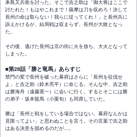
来島又兵衛を討った。そこで吉之助は「御大将はここで
討たれた！もはやこれまで！薩摩は刀を収めろ！決して
長州の命は取らない！我らに従ってくれ！」と長州兵に
訴えかけるが、結局戦は収まらず、長州が大敗となっ
た。
その後、逃げた長州は京の街に火を放ち、大火となって
しまった。
■第28話「勝と竜馬」あらすじ
禁門の変で長州を破った幕府はさらに「長州を征伐せ
よ」と吉之助（鈴木亮平）に命じる。そんな中、吉之助
は勝海舟（遠藤憲一）に会いに行く。するとそこには勝
の弟子・坂本龍馬（小栗旬）も同席していた。
勝は「長州と戦をしている場合ではない。幕府なんかは
見限ってよい」と思わぬことを言う。その言葉で吉之助
はある決意を固めるのだが…。