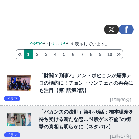
96599
件中
1
～
15
件を表示しています。
1
2
3
4
5
6
7
8
9
10
「財閥 x 刑事2」アン・ボヒョンが爆弾テ
ロの標的に！チョン・ウンチェとの再会に
も注目【第1話第2話】
ドラマ
[15時30分]
「バカンスの法則」第4～6話：橋本環奈を
待ち受ける新たな恋…“4股ゲス不倫”の衝
撃の真相も明らかに【ネタバレ】
ドラマ
[13時17分]