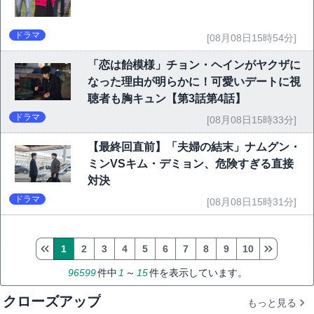
ドラマ
[08月08日15時54分]
「恋は飴模様」チョン・ヘインがヤクザに
なった理由が明らかに！可愛いデートに視
聴者も胸キュン【第3話第4話】
ドラマ
[08月08日15時33分]
【最終回直前】「夫婦の結末」ナムグン・
ミンVSキム・デミョン、危険すぎる直接
対決
ドラマ
[08月08日15時31分]
1
2
3
4
5
6
7
8
9
10
96599
件中
1
～
15
件を表示しています。
クローズアップ
もっと見る