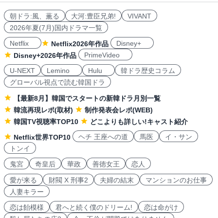
朝ドラ:風、薫る
大河:豊臣兄弟!
VIVANT
2026年夏(7月)国内ドラマ一覧
Netflix
Disney+
Netflix2026年作品
PrimeVideo
Disney+2026年作品
U-NEXT
Lemino
Hulu
韓ドラ歴史コラム
グローバル視点で読む韓国ドラ
【最新8月】韓国でスタートの新韓ドラ月別一覧
韓流再現レポ(取材)
制作発表会レポ(WEB)
韓国TV視聴率TOP10
どこよりも詳しい!キャスト紹介
ヘチ 王座への道
馬医
イ・サン
Netflix世界TOP10
トンイ
鬼宮
奇皇后
華政
善徳女王
恋人
愛が来る
財閥 X 刑事2
夫婦の結末
マンションのお仕事
人妻キラー
恋は飴模様
君へと続く僕のドリーム!
恋は命がけ