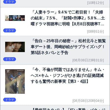
ドラマ
[10時12分]
「人妻キラー」9.4％で二桁目前！「夫婦
の結末」7.5％、「財閥×刑事2」5.8％…土
曜ドラマ視聴率に明暗【8月8日視聴率TO
P10】
ドラマ
[08時51分]
「告白－25年目の秘密－」松村北斗と観覧
車デート後、岡崎紗絵がサプライズハグ！
第5話ネタバレと予告
ドラマ
[08月08日23時31分]
「今、不倫が問題ではありません」キム・
ヘス×キム・ジフンがひき逃げの証拠隠滅
するも驚愕の新事実【第3・4話】
ドラマ
[08月08日20時04分]