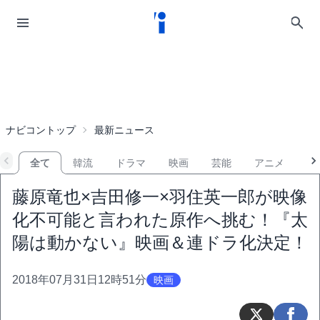
ナビコントップ
最新ニュース
全て
韓流
ドラマ
映画
芸能
アニメ
音
藤原竜也×吉田修一×羽住英一郎が映像
化不可能と言われた原作へ挑む！『太
陽は動かない』映画＆連ドラ化決定！
2018年07月31日12時51分
映画