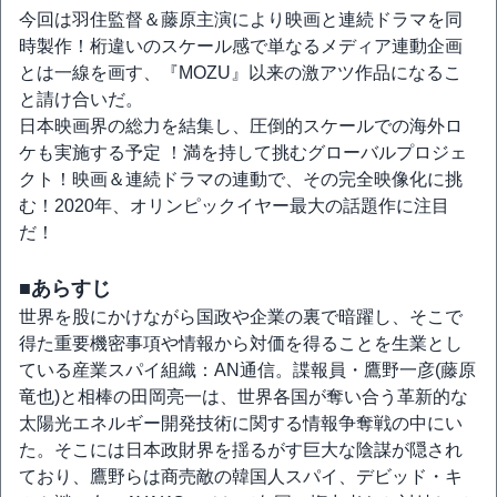
今回は羽住監督＆藤原主演により映画と連続ドラマを同
時製作！桁違いのスケール感で単なるメディア連動企画
とは一線を画す、『MOZU』以来の激アツ作品になるこ
と請け合いだ。
日本映画界の総力を結集し、圧倒的スケールでの海外ロ
ケも実施する予定 ！満を持して挑むグローバルプロジェ
クト！映画＆連続ドラマの連動で、その完全映像化に挑
む！2020年、オリンピックイヤー最大の話題作に注目
だ！
■あらすじ
世界を股にかけながら国政や企業の裏で暗躍し、そこで
得た重要機密事項や情報から対価を得ることを生業とし
ている産業スパイ組織：AN通信。諜報員・鷹野一彦(藤原
竜也)と相棒の田岡亮一は、世界各国が奪い合う革新的な
太陽光エネルギー開発技術に関する情報争奪戦の中にい
た。そこには日本政財界を揺るがす巨大な陰謀が隠され
ており、鷹野らは商売敵の韓国人スパイ、デビッド・キ