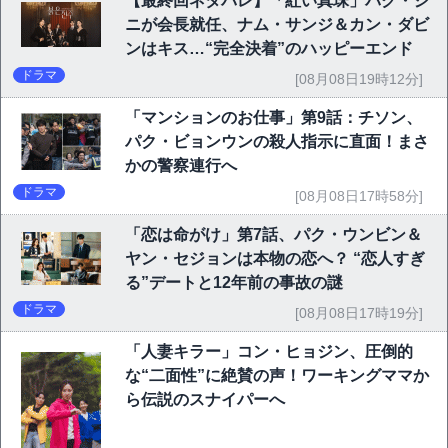
【最終回ネタバレ】「紅い真珠」パク・ジ
ニが会長就任、ナム・サンジ＆カン・ダビ
ンはキス…“完全決着”のハッピーエンド
ドラマ
[08月08日19時12分]
「マンションのお仕事」第9話：チソン、
パク・ビョンウンの殺人指示に直面！まさ
かの警察連行へ
ドラマ
[08月08日17時58分]
「恋は命がけ」第7話、パク・ウンビン＆
ヤン・セジョンは本物の恋へ？ “恋人すぎ
る”デートと12年前の事故の謎
ドラマ
[08月08日17時19分]
「人妻キラー」コン・ヒョジン、圧倒的
な“二面性”に絶賛の声！ワーキングママか
ら伝説のスナイパーへ