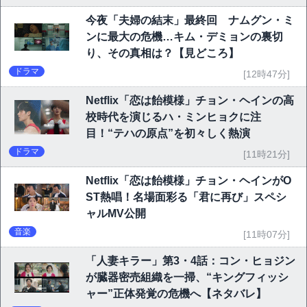
今夜「夫婦の結末」最終回 ナムグン・ミ
ンに最大の危機…キム・デミョンの裏切
り、その真相は？【見どころ】
ドラマ
[12時47分]
Netflix「恋は飴模様」チョン・ヘインの高
校時代を演じるハ・ミンヒョクに注
目！“テハの原点”を初々しく熱演
ドラマ
[11時21分]
Netflix「恋は飴模様」チョン・ヘインがO
ST熱唱！名場面彩る「君に再び」スペシ
ャルMV公開
音楽
[11時07分]
「人妻キラー」第3・4話：コン・ヒョジン
が臓器密売組織を一掃、“キングフィッシ
ャー”正体発覚の危機へ【ネタバレ】