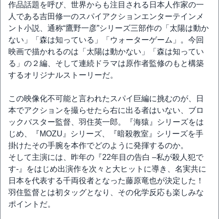
作品話題を呼び、世界からも注目される日本人作家の一
人である吉田修一のスパイアクションエンターテインメ
ント小説、通称“鷹野一彦”シリーズ三部作の「太陽は動か
ない」「森は知っている」「ウォーターゲーム」。今回
映画で描かれるのは「太陽は動かない」「森は知ってい
る」の２編、そして連続ドラマは原作者監修のもと構築
するオリジナルストーリーだ。
この映像化不可能と言われたスパイ巨編に挑むのが、日
本でアクションを撮らせたら右に出る者はいない、ブロ
ックバスター監督、羽住英一郎。『海猿』シリーズをは
じめ、『MOZU』シリーズ、『暗殺教室』シリーズを手
掛けたその手腕を本作でどのように発揮するのか。
そして主演には、昨年の『22年目の告白 –私が殺人犯で
す-』をはじめ出演作を次々と大ヒットに導き、名実共に
日本を代表する千両役者となった藤原竜也が決定した！
羽住監督とは初タッグとなり、その化学反応も楽しみな
ポイントだ。