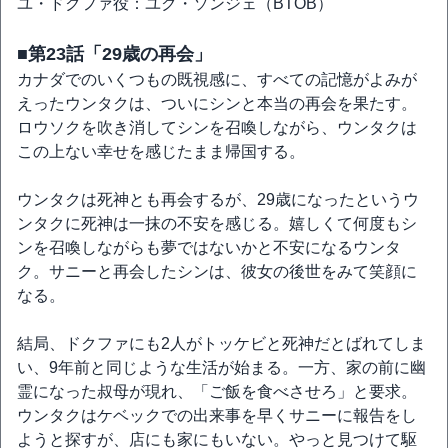
ユ・ドクファ役：ユク・ソンジェ（BTOB）
■第23話「29歳の再会」
カナダでのいくつもの既視感に、すべての記憶がよみが
えったウンタクは、ついにシンと本当の再会を果たす。
ロウソクを吹き消してシンを召喚しながら、ウンタクは
この上ない幸せを感じたまま帰国する。
ウンタクは死神とも再会するが、29歳になったというウ
ンタクに死神は一抹の不安を感じる。嬉しくて何度もシ
ンを召喚しながらも夢ではないかと不安になるウンタ
ク。サニーと再会したシンは、彼女の後世をみて笑顔に
なる。
結局、ドクファにも2人がトッケビと死神だとばれてしま
い、9年前と同じような生活が始まる。一方、家の前に幽
霊になった叔母が現れ、「ご飯を食べさせろ」と要求。
ウンタクはケベックでの出来事を早くサニーに報告をし
ようと探すが、店にも家にもいない。やっと見つけて駆