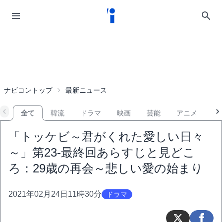
ナビコントップ
最新ニュース
全て
韓流
ドラマ
映画
芸能
アニメ
音
「トッケビ～君がくれた愛しい日々
～」第23-最終回あらすじと見どこ
ろ：29歳の再会～悲しい愛の始まり
2021年02月24日11時30分
ドラマ