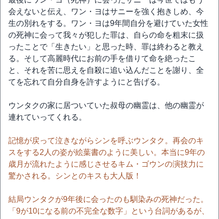
会えないと伝え、ワン・ヨはサニーを強く抱きしめ、今
生の別れをする。ワン・ヨは9年間自分を避けていた女性
の死神に会って我々が犯した罪は、自らの命を粗末に扱
ったことで「生きたい」と思った時、罪は終わると教え
る。そして高麗時代にお前の手を借りて命を絶ったこ
と、それを苦に思えを自殺に追い込んだことを謝り、全
てを忘れて自分自身を許すようにと告げる。
ウンタクの家に居ついていた叔母の幽霊は、他の幽霊が
連れていってくれる。
記憶が戻って泣きながらシンを呼ぶウンタク。再会のキ
スをする2人の姿が絵葉書のように美しい。本当に9年の
歳月が流れたように感じさせるキム・ゴウンの演技力に
驚かされる。シンとのキスも大人版！
結局ウンタクが9年後に会ったのも馴染みの死神だった。
「9が10になる前の不完全な数字」という台詞があるが、