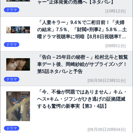
ャー”正体発覚の危機へ【ネタバレ】
ドラマ
[10時12分]
「人妻キラー」9.4％で二桁目前！「夫婦
の結末」7.5％、「財閥×刑事2」5.8％…土
曜ドラマ視聴率に明暗【8月8日視聴率TO
P10】
ドラマ
[08時51分]
「告白－25年目の秘密－」松村北斗と観覧
車デート後、岡崎紗絵がサプライズハグ！
第5話ネタバレと予告
ドラマ
[08月08日23時31分]
「今、不倫が問題ではありません」キム・
ヘス×キム・ジフンがひき逃げの証拠隠滅
するも驚愕の新事実【第3・4話】
ドラマ
[08月08日20時04分]