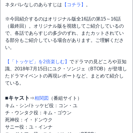
ネタバレなしのあらすじは
【コチラ】
。
※今回紹介するのはオリジナル版全16話の第15～16話
（最終回）。オリジナル版を視聴してご紹介しているの
で、各話であらすじの多少のずれ、またカットされてい
る部分もご紹介している場合があります。ご理解くださ
い。
【「トッケビ」を2倍楽しむ】
でドラマの見どころや豆知
識、2018年7月15日にユク・ソンジェ（BTOB）が登壇し
たドラマイベントの再現レポートなど、まとめて紹介し
ている。
■キャスト
⇒
相関図
（番組サイト）
キム・シン/トッケビ役：コン・ユ
チ・ウンタク役：キム・ゴウン
死神役：イ・ドンウク
サニー役：ユ・インナ