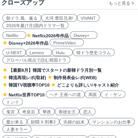
クローズアップ
もっと見る
朝ドラ:風、薫る
大河:豊臣兄弟!
VIVANT
2026年夏(7月)国内ドラマ一覧
Netflix
Disney+
Netflix2026年作品
PrimeVideo
Disney+2026年作品
U-NEXT
Lemino
Hulu
韓ドラ歴史コラム
グローバル視点で読む韓国ドラ
【最新8月】韓国でスタートの新韓ドラ月別一覧
韓流再現レポ(取材)
制作発表会レポ(WEB)
韓国TV視聴率TOP10
どこよりも詳しい!キャスト紹介
ヘチ 王座への道
馬医
イ・サン
Netflix世界TOP10
トンイ
鬼宮
奇皇后
華政
善徳女王
恋人
愛が来る
財閥 X 刑事2
夫婦の結末
マンションのお仕事
人妻キラー