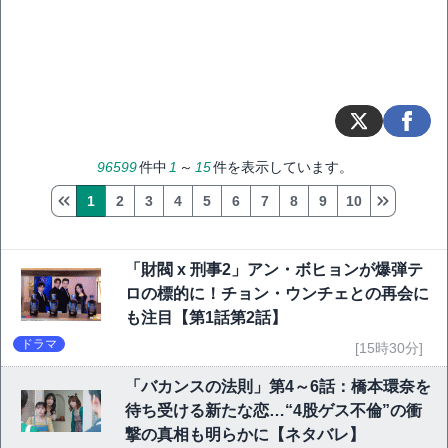
96599
件中
1
～
15
件を表示しています。
1
2
3
4
5
6
7
8
9
10
「財閥 x 刑事2」アン・ボヒョンが爆弾テ
ロの標的に！チョン・ウンチェとの再会に
も注目【第1話第2話】
ドラマ
[15時30分]
「バカンスの法則」第4～6話：橋本環奈を
待ち受ける新たな恋…“4股ゲス不倫”の衝
撃の真相も明らかに【ネタバレ】