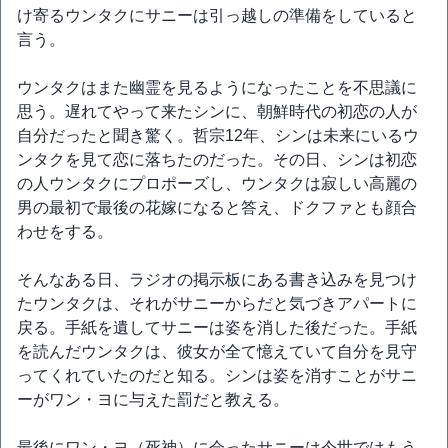
け寄るウンタクにサニーは引っ越しの準備をしていると
言う。
ウンタクはまた幽霊を見るようになったことを不思議に
思う。遅れてやって来たシンに、朝鮮時代の初恋の人が
自分だったと聞き驚く。哲宗12年、シンは未来にいるウ
ンタクを見て恋に落ちたのだった。その日、シンは初恋
の人ウンタクにプロポーズし、ウンタクは寂しい高麗の
男の最初で最後の花嫁になると答え、ドクファとも顔合
わせをする。
そんなある日、ラジオの掲示板にある書き込みを見つけ
たウンタクは、それがサニーからだと気づきアパートに
戻る。手紙を遺してサニーは姿を消した後だった。手紙
を読んだウンタクは、彼女が全て憶えていて自分を見守
ってくれていたのだと知る。シンは姿を消すことがサニ
ーがワン・ヨに与えた罰だと教える。
最後にワン・ヨ（死神）に会ったサニーは今世ではもう