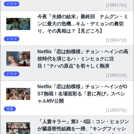
ドラマ
[13時17分]
今夜「夫婦の結末」最終回 ナムグン・ミ
ンに最大の危機…キム・デミョンの裏切
り、その真相は？【見どころ】
ドラマ
[12時47分]
Netflix「恋は飴模様」チョン・ヘインの高
校時代を演じるハ・ミンヒョクに注
目！“テハの原点”を初々しく熱演
ドラマ
[11時21分]
Netflix「恋は飴模様」チョン・ヘインがO
ST熱唱！名場面彩る「君に再び」スペシ
ャルMV公開
音楽
[11時07分]
「人妻キラー」第3・4話：コン・ヒョジン
が臓器密売組織を一掃、“キングフィッシ