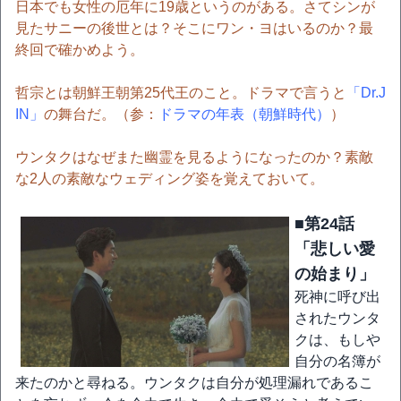
日本でも女性の厄年に19歳というのがある。さてシンが
見たサニーの後世とは？そこにワン・ヨはいるのか？最
終回で確かめよう。
哲宗とは朝鮮王朝第25代王のこと。ドラマで言うと
「Dr.J
IN」
の舞台だ。（参：
ドラマの年表（朝鮮時代）
）
ウンタクはなぜまた幽霊を見るようになったのか？素敵
な2人の素敵なウェディング姿を覚えておいて。
■第24話
「悲しい愛
の始まり」
死神に呼び出
されたウンタ
クは、もしや
自分の名簿が
来たのかと尋ねる。ウンタクは自分が処理漏れであるこ