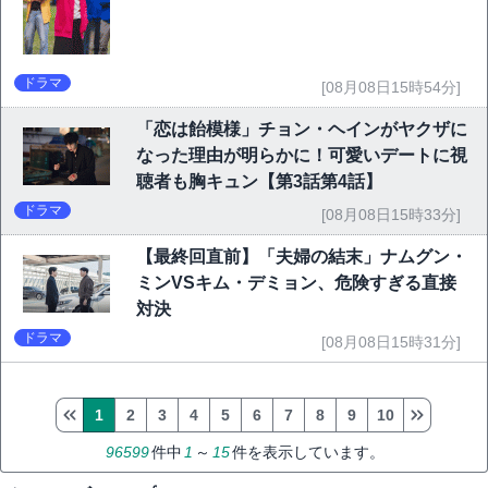
ドラマ
[08月08日15時54分]
「恋は飴模様」チョン・ヘインがヤクザに
なった理由が明らかに！可愛いデートに視
聴者も胸キュン【第3話第4話】
ドラマ
[08月08日15時33分]
【最終回直前】「夫婦の結末」ナムグン・
ミンVSキム・デミョン、危険すぎる直接
対決
ドラマ
[08月08日15時31分]
1
2
3
4
5
6
7
8
9
10
96599
件中
1
～
15
件を表示しています。