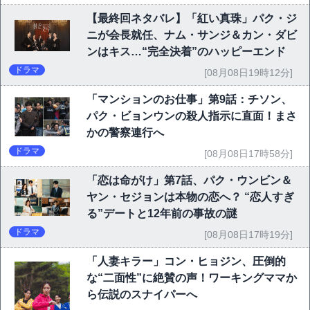
【最終回ネタバレ】「紅い真珠」パク・ジ
ニが会長就任、ナム・サンジ＆カン・ダビ
ンはキス…“完全決着”のハッピーエンド
ドラマ
[08月08日19時12分]
「マンションのお仕事」第9話：チソン、
パク・ビョンウンの殺人指示に直面！まさ
かの警察連行へ
ドラマ
[08月08日17時58分]
「恋は命がけ」第7話、パク・ウンビン＆
ヤン・セジョンは本物の恋へ？ “恋人すぎ
る”デートと12年前の事故の謎
ドラマ
[08月08日17時19分]
「人妻キラー」コン・ヒョジン、圧倒的
な“二面性”に絶賛の声！ワーキングママか
ら伝説のスナイパーへ