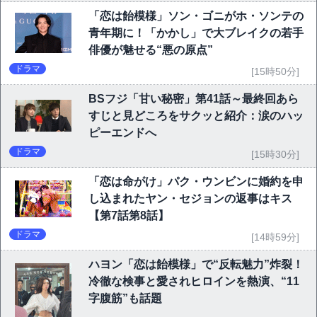
「恋は飴模様」ソン・ゴニがホ・ソンテの
青年期に！「かかし」で大ブレイクの若手
俳優が魅せる“悪の原点”
ドラマ
[15時50分]
BSフジ「甘い秘密」第41話～最終回あら
すじと見どころをサクッと紹介：涙のハッ
ピーエンドへ
ドラマ
[15時30分]
「恋は命がけ」パク・ウンビンに婚約を申
し込まれたヤン・セジョンの返事はキス
【第7話第8話】
ドラマ
[14時59分]
ハヨン「恋は飴模様」で“反転魅力”炸裂！
冷徹な検事と愛されヒロインを熱演、“11
字腹筋”も話題