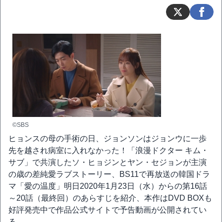
©SBS
ヒョンスの母の手術の日、ジョンソンはジョンウに一歩
先を越され病室に入れなかった！「浪漫ドクター キム・
サブ」で共演したソ・ヒョジンとヤン・セジョンが主演
の歳の差純愛ラブストーリー、BS11で再放送の韓国ドラ
マ「愛の温度」明日2020年1月23日（水）からの第16話
～20話（最終回）のあらすじを紹介、本作はDVD BOXも
好評発売中で作品公式サイトで予告動画が公開されてい
る。