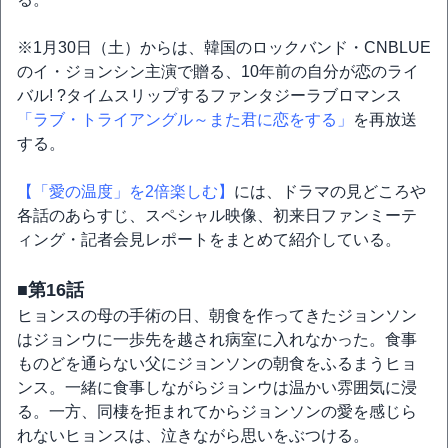
※1月30日（土）からは、韓国のロックバンド・CNBLUE
のイ・ジョンシン主演で贈る、10年前の自分が恋のライ
バル! ?タイムスリップするファンタジーラブロマンス
「ラブ・トライアングル～また君に恋をする」
を再放送
する。
【「愛の温度」を2倍楽しむ】
には、ドラマの見どころや
各話のあらすじ、スペシャル映像、初来日ファンミーテ
ィング・記者会見レポートをまとめて紹介している。
■第16話
ヒョンスの母の手術の日、朝食を作ってきたジョンソン
はジョンウに一歩先を越され病室に入れなかった。食事
ものどを通らない父にジョンソンの朝食をふるまうヒョ
ンス。一緒に食事しながらジョンウは温かい雰囲気に浸
る。一方、同棲を拒まれてからジョンソンの愛を感じら
れないヒョンスは、泣きながら思いをぶつける。