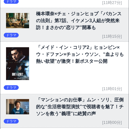
ドラマ
[11時27分]
橋本環奈×チェ・ジョンヒョプ「バカンス
の法則」第7話、イケメン3人組が突然来
訪！まさかの“恋リア”開幕も
ドラマ
[11時15分]
「メイド・イン・コリア2」ヒョンビン×
ウ・ドファン×チョン・ウソン、“血よりも
熱い欲望”が激突！新ポスター公開
ドラマ
[11時01分]
「マンションのお仕事」ムン・ソリ、圧倒
的な“生活密着型演技”で視聴者を魅了！チ
ソンを救う“義理”に絶賛の声
ドラマ
[11時00分]