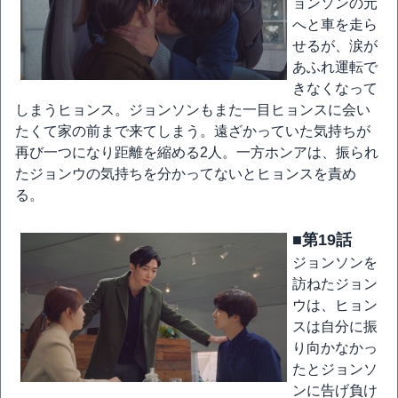
ョンソンの元
へと車を走ら
せるが、涙が
あふれ運転で
きなくなって
しまうヒョンス。ジョンソンもまた一目ヒョンスに会い
たくて家の前まで来てしまう。遠ざかっていた気持ちが
再び一つになり距離を縮める2人。一方ホンアは、振られ
たジョンウの気持ちを分かってないとヒョンスを責め
る。
■第19話
ジョンソンを
訪ねたジョン
ウは、ヒョン
スは自分に振
り向かなかっ
たとジョンソ
ンに告げ負け