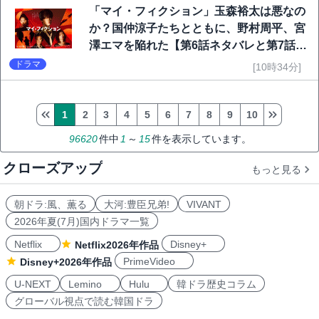
「マイ・フィクション」玉森裕太は悪なの
か？国仲涼子たちとともに、野村周平、宮
澤エマを陥れた【第6話ネタバレと第7話予
告】
ドラマ
[10時34分]
1
2
3
4
5
6
7
8
9
10
96620
件中
1
～
15
件を表示しています。
クローズアップ
もっと見る
朝ドラ:風、薫る
大河:豊臣兄弟!
VIVANT
2026年夏(7月)国内ドラマ一覧
Netflix
Disney+
Netflix2026年作品
PrimeVideo
Disney+2026年作品
U-NEXT
Lemino
Hulu
韓ドラ歴史コラム
グローバル視点で読む韓国ドラ