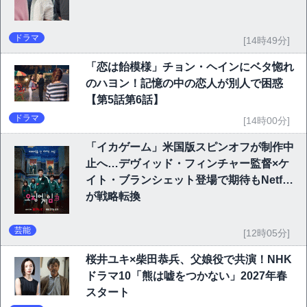
ドラマ
[14時49分]
「恋は飴模様」チョン・ヘインにベタ惚れ
のハヨン！記憶の中の恋人が別人で困惑
【第5話第6話】
ドラマ
[14時00分]
「イカゲーム」米国版スピンオフが制作中
止へ…デヴィッド・フィンチャー監督×ケ
イト・ブランシェット登場で期待もNetflix
が戦略転換
芸能
[12時05分]
桜井ユキ×柴田恭兵、父娘役で共演！NHK
ドラマ10「熊は嘘をつかない」2027年春
スタート