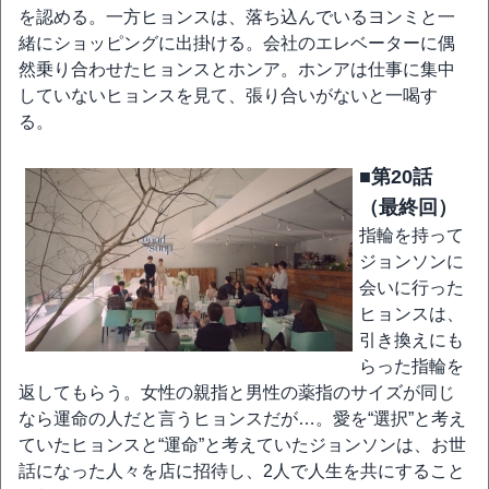
を認める。一方ヒョンスは、落ち込んでいるヨンミと一
緒にショッピングに出掛ける。会社のエレベーターに偶
然乗り合わせたヒョンスとホンア。ホンアは仕事に集中
していないヒョンスを見て、張り合いがないと一喝す
る。
■第20話
（最終回）
指輪を持って
ジョンソンに
会いに行った
ヒョンスは、
引き換えにも
らった指輪を
返してもらう。女性の親指と男性の薬指のサイズが同じ
なら運命の人だと言うヒョンスだが…。愛を“選択”と考え
ていたヒョンスと“運命”と考えていたジョンソンは、お世
話になった人々を店に招待し、2人で人生を共にすること