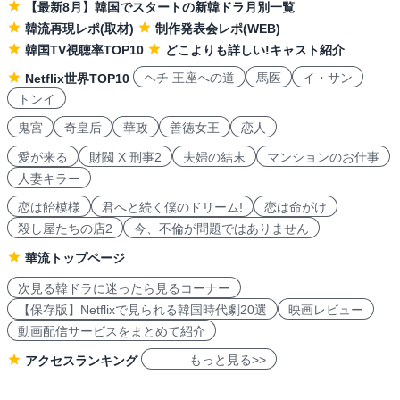
【最新8月】韓国でスタートの新韓ドラ月別一覧
韓流再現レポ(取材)
制作発表会レポ(WEB)
韓国TV視聴率TOP10
どこよりも詳しい!キャスト紹介
ヘチ 王座への道
馬医
イ・サン
Netflix世界TOP10
トンイ
鬼宮
奇皇后
華政
善徳女王
恋人
愛が来る
財閥 X 刑事2
夫婦の結末
マンションのお仕事
人妻キラー
恋は飴模様
君へと続く僕のドリーム!
恋は命がけ
殺し屋たちの店2
今、不倫が問題ではありません
華流トップページ
次見る韓ドラに迷ったら見るコーナー
【保存版】Netflixで見られる韓国時代劇20選
映画レビュー
動画配信サービスをまとめて紹介
もっと見る>>
アクセスランキング