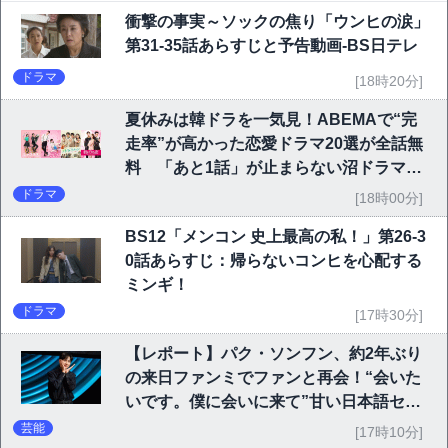
衝撃の事実～ソックの焦り「ウンヒの涙」
第31-35話あらすじと予告動画-BS日テレ
ドラマ
[18時20分]
夏休みは韓ドラを一気見！ABEMAで“完
走率”が高かった恋愛ドラマ20選が全話無
料 「あと1話」が止まらない沼ドラマを
チェック
ドラマ
[18時00分]
BS12「メンコン 史上最高の私！」第26-3
0話あらすじ：帰らないコンヒを心配する
ミンギ！
ドラマ
[17時30分]
【レポート】パク・ソンフン、約2年ぶり
の来日ファンミでファンと再会！“会いた
いです。僕に会いに来て”甘い日本語セリ
フに大歓声
芸能
[17時10分]