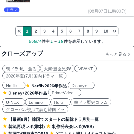
ドラマ
[08月07日11時00分]
1
2
3
4
5
6
7
8
9
10
96584
件中
1
～
15
件を表示しています。
クローズアップ
もっと見る
朝ドラ:風、薫る
大河:豊臣兄弟!
VIVANT
2026年夏(7月)国内ドラマ一覧
Netflix
Disney+
Netflix2026年作品
PrimeVideo
Disney+2026年作品
U-NEXT
Lemino
Hulu
韓ドラ歴史コラム
グローバル視点で読む韓国ドラ
【最新8月】韓国でスタートの新韓ドラ月別一覧
韓流再現レポ(取材)
制作発表会レポ(WEB)
韓国TV視聴率TOP10
どこよりも詳しい!キャスト紹介