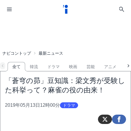
ナビコントップ
最新ニュース
全て
韓流
ドラマ
映画
芸能
アニメ
音
「蒼穹の昴」豆知識：梁文秀が受験し
た科挙って？麻雀の役の由来！
2019年05月13日12時00分
ドラマ