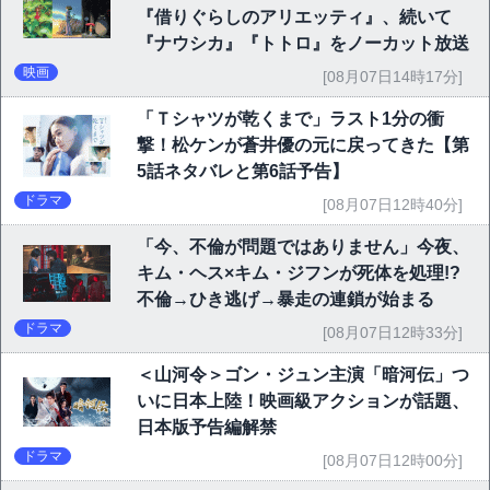
『借りぐらしのアリエッティ』、続いて
『ナウシカ』『トトロ』をノーカット放送
映画
[08月07日14時17分]
「Ｔシャツが乾くまで」ラスト1分の衝
撃！松ケンが蒼井優の元に戻ってきた【第
5話ネタバレと第6話予告】
ドラマ
[08月07日12時40分]
「今、不倫が問題ではありません」今夜、
キム・ヘス×キム・ジフンが死体を処理!?
不倫→ひき逃げ→暴走の連鎖が始まる
ドラマ
[08月07日12時33分]
＜山河令＞ゴン・ジュン主演「暗河伝」つ
いに日本上陸！映画級アクションが話題、
日本版予告編解禁
ドラマ
[08月07日12時00分]