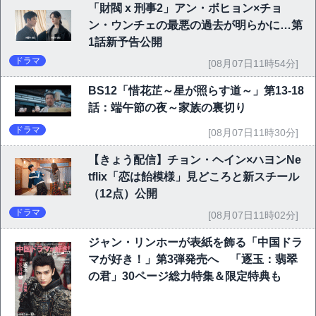
「財閥 x 刑事2」アン・ボヒョン×チョ
ン・ウンチェの最悪の過去が明らかに…第
1話新予告公開
ドラマ
[08月07日11時54分]
BS12「惜花芷～星が照らす道～」第13-18
話：端午節の夜～家族の裏切り
ドラマ
[08月07日11時30分]
【きょう配信】チョン・ヘイン×ハヨンNe
tflix「恋は飴模様」見どころと新スチール
（12点）公開
ドラマ
[08月07日11時02分]
ジャン・リンホーが表紙を飾る「中国ドラ
マが好き！」第3弾発売へ 「逐玉：翡翠
の君」30ページ総力特集＆限定特典も