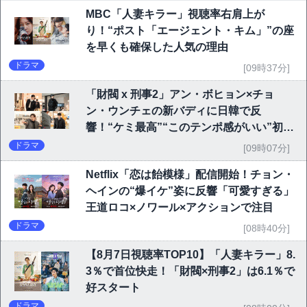
MBC「人妻キラー」視聴率右肩上が
り！“ポスト「エージェント・キム」”の座
を早くも確保した人気の理由
ドラマ
[09時37分]
「財閥 x 刑事2」アン・ボヒョン×チョ
ン・ウンチェの新バディに日韓で反
響！“ケミ最高”“このテンポ感がいい”初回
6.1％で好発進
ドラマ
[09時07分]
Netflix「恋は飴模様」配信開始！チョン・
ヘインの“爆イケ”姿に反響「可愛すぎる」
王道ロコ×ノワール×アクションで注目
ドラマ
[08時40分]
【8月7日視聴率TOP10】「人妻キラー」8.
3％で首位快走！「財閥×刑事2」は6.1％で
好スタート
ドラマ