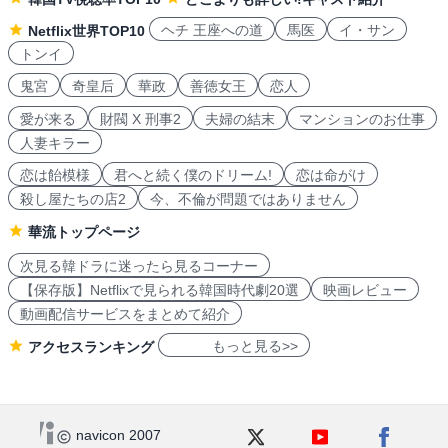
ヘチ 王座への道
馬医
イ・サン
Netflix世界TOP10
トンイ
鬼宮
奇皇后
華政
善徳女王
恋人
愛が来る
財閥 X 刑事2
夫婦の結末
マンションのお仕事
人妻キラー
恋は飴模様
君へと続く僕のドリーム!
恋は命がけ
殺し屋たちの店2
今、不倫が問題ではありません
華流トップページ
次見る韓ドラに迷ったら見るコーナー
【保存版】Netflixで見られる韓国時代劇20選
映画レビュー
動画配信サービスをまとめて紹介
もっと見る>>
アクセスランキング
navicon 2007