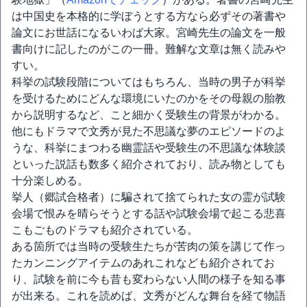
は中国史を本格的に学ぼうとする方なら必ずその著書や
論文にお世話になるいわば大家。宮崎先生の論文を一般
書向けに記したのがこの一冊。難解な文章は無く読みや
すい。
科挙の試験段階についてはもちろん、当時の男子が科挙
を受けるためにどんな環境にいたのかをその母親の胎教
から説明するなど、こと細かく受験生の背景がわかる。
他にもドラマで文秀が見た不思議な夢のエピソードのよ
うな、科挙にまつわる幽霊話や受験生の不思議な体験談
といった説話も数多く紹介されており、読み物としても
十分楽しめる。
挙人（郷試合格者）に騙されて捨てられた女の霊が試験
会場で恨みを晴らそうとする話や試験会場で起こる悲喜
こもごものドラマも紹介されている。
ある箇所では当時の受験生たちが苦肉の策を講じて作っ
たカンニングアイテムのあれこれなども紹介されてお
り、試験を前に今も昔も変わらない人間の様子を知る事
が出来る。これを読めば、文秀がどんな舞台を経て物語