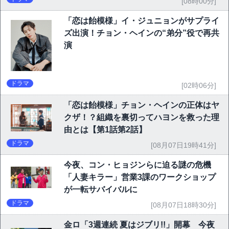
[08時00分]
「恋は飴模様」イ・ジュニョンがサプライ
ズ出演！チョン・ヘインの“弟分”役で再共
演
ドラマ
[02時06分]
「恋は飴模様」チョン・ヘインの正体はヤ
クザ！？組織を裏切ってハヨンを救った理
由とは【第1話第2話】
ドラマ
[08月07日19時41分]
今夜、コン・ヒョジンらに迫る謎の危機
「人妻キラー」営業3課のワークショップ
が一転サバイバルに
ドラマ
[08月07日18時30分]
金ロ「3週連続 夏はジブリ!!」開幕 今夜