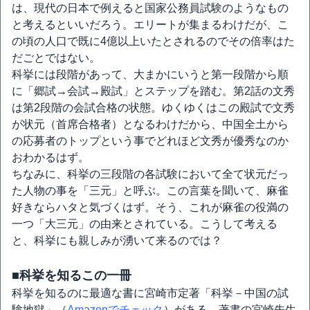
は、現代の日本で例えると国家公務員試験のようなもの
と考えるといいだろう。エリートが集まるわけだが、こ
の頃の人口で既に4億以上いたとされるのでその倍率はた
だごとではない。
科挙には段階があって、大まかにいうと第一段階から順
に「郷試→会試→殿試」とステップを踏む。第2話の文秀
は第2段階の会試合格の状態。ゆくゆくはこの殿試で文秀
が状元（首席合格者）となるわけだから、中国全土から
の応募者のトップという事でどれほど文秀が優秀なのか
おわかるはず。
ちなみに、科挙の三段階の各試験において全て状元だっ
た人物の事を「三元」と呼ぶ。この言葉を聞いて、麻雀
好きならハタと気づくはず。そう、これが麻雀の役満の
一つ「大三元」の由来とされている。こうして考える
と、科挙にも親しみが湧いて来るのでは？
■科挙を知るこの一冊
科挙を知るのに最適な書に宮崎市定著「科挙－中国の試
験地獄」（
Amazonでチェック
）がある。著書の宮崎先生