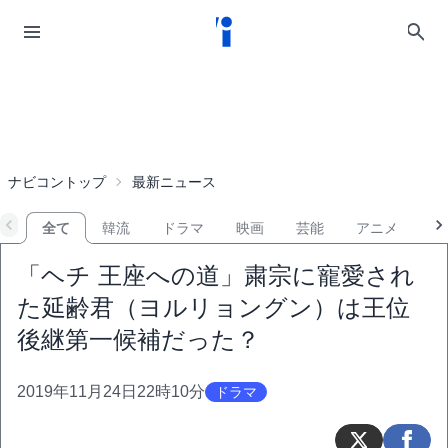
ナビコントップ
最新ニュース
全て
韓流
ドラマ
映画
芸能
アニメ
音
「ヘチ 王座への道」粛宗に寵愛され
た延齢君（ヨルリョングン）は王位
後継第一候補だった？
2019年11月24日22時10分
ドラマ