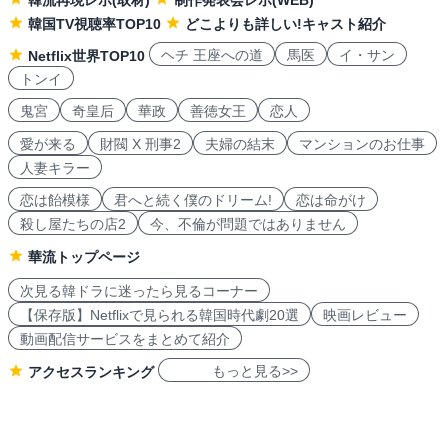
韓国TV視聴率TOP10
どこよりも詳しい!キャスト紹介
ヘチ 王座への道
馬医
イ・サン
Netflix世界TOP10
トンイ
鬼宮
奇皇后
華政
善徳女王
恋人
愛が来る
財閥 X 刑事2
夫婦の結末
マンションのお仕事
人妻キラー
恋は飴模様
君へと続く僕のドリーム!
恋は命がけ
殺し屋たちの店2
今、不倫が問題ではありません
華流トップページ
次見る韓ドラに迷ったら見るコーナー
【保存版】Netflixで見られる韓国時代劇20選
映画レビュー
動画配信サービスをまとめて紹介
もっと見る>>
アクセスランキング