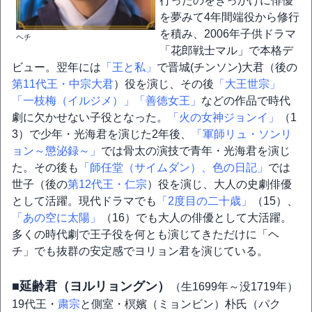
行ったのをきっかけに俳優
を夢みて4年間端役から修行
を積み、2006年子供ドラマ
ヘチ
「花郎戦士マル」で本格デ
ビュー。翌年には
「王と私」
で晋城(チンソン)大君（後の
第11代王・中宗大君
）役を演じ、その後
「大王世宗」
「一枝梅（イルジメ）」
「善徳女王」
などの作品で時代
劇に欠かせない子役となった。
「火の女神ジョンイ」
（1
3）で少年・光海君を演じた2年後、
「軍師リュ・ソンリ
ョン～懲泌録～」
では骨太の演技で青年・光海君を演じ
た。その後も
「師任堂（サイムダン）、色の日記」
では
世子（後の
第12代王・仁宗
）役を演じ、大人の史劇俳優
として活躍。現代ドラマでも
「2度目の二十歳」
（15）、
「あの空に太陽」
（16）でも大人の俳優として大活躍。
多くの時代劇で王子役を何とも演じてきただけに「ヘ
チ」でも抜群の安定感でヨリョン君を演じている。
■延齢君（ヨルリョングン）
（生1699年～没1719年）
19代王・
粛宗
と側室・榠嬪（ミョンビン）朴氏（パク