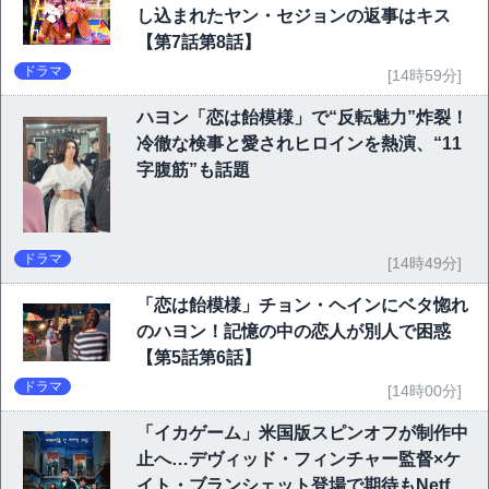
し込まれたヤン・セジョンの返事はキス
【第7話第8話】
ドラマ
[14時59分]
ハヨン「恋は飴模様」で“反転魅力”炸裂！
冷徹な検事と愛されヒロインを熱演、“11
字腹筋”も話題
ドラマ
[14時49分]
「恋は飴模様」チョン・ヘインにベタ惚れ
のハヨン！記憶の中の恋人が別人で困惑
【第5話第6話】
ドラマ
[14時00分]
「イカゲーム」米国版スピンオフが制作中
止へ…デヴィッド・フィンチャー監督×ケ
イト・ブランシェット登場で期待もNetflix