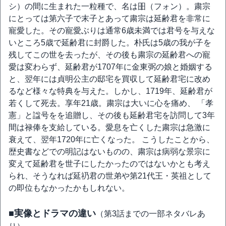
シ）の間に生まれた一粒種で、名は昍（フォン）。粛宗
にとっては第六子で末子とあって粛宗は延齢君を非常に
寵愛した。その寵愛ぶりは通常6歳未満では君号を与えな
いところ5歳で延齢君に封爵した。朴氏は5歳の我が子を
残してこの世を去ったが、その後も粛宗の延齢君への寵
愛は変わらず、延齢君が1707年に金東弼の娘と婚姻する
と、翌年には貞明公主の邸宅を買収して延齢君宅に改め
るなど様々な特典を与えた。しかし、1719年、延齢君が
若くして死去。享年21歳。粛宗は大いに心を痛め、 「孝
憲」と諡号をを追贈し、その後も延齢君宅を訪問して3年
間は禄俸を支給している。愛息を亡くした粛宗は急激に
衰えて、翌年1720年に亡くなった。 こうしたことから、
歴史書などでの明記はないものの、粛宗は病弱な景宗に
変えて延齢君を世子にしたかったのではないかとも考え
られ、そうなれば延礽君の世弟や第21代王・英祖として
の即位もなかったかもしれない。
■実像とドラマの違い
（第3話までの一部ネタバレあ