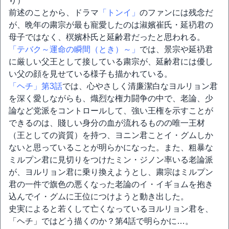
り）
前述のことから、ドラマ
「トンイ」
のファンには残念だ
が、晩年の粛宗が最も寵愛したのは淑嬪崔氏・延礽君の
母子ではなく、榠嬪朴氏と延齢君だったと思われる。
「テバク～運命の瞬間（とき）～」
では、景宗や延礽君
に厳しい父王として接している粛宗が、延齢君には優し
い父の顔を見せている様子も描かれている。
「ヘチ」第3話
では、心やさしく清廉潔白なヨルリョン君
を深く愛しながらも、熾烈な権力闘争の中で、老論、少
論など党派をコントロールして、強い王権を示すことが
できるのは、賤しい身分の血が流れるものの唯一王材
（王としての資質）を持つ、ヨニン君ことイ・グムしか
ないと思っていることが明らかになった。また、粗暴な
ミルプン君に見切りをつけたミン・ジノン率いる老論派
が、ヨルリョン君に乗り換えようとし、粛宗はミルプン
君の一件で旗色の悪くなった老論のイ・イギョムを抱き
込んでイ・グムに王位につけようと動き出した。
史実によると若くして亡くなっているヨルリョン君を、
「ヘチ」ではどう描くのか？第4話で明らかに…。