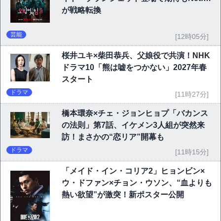
が戦略転換
芸能
[12時05分]
桜井ユキ×柴田恭兵、父娘役で共演！NHK
ドラマ10「熊は嘘をつかない」2027年春
スタート
ドラマ
[11時27分]
橋本環奈×チェ・ジョンヒョプ「バカンス
の法則」第7話、イケメン3人組が突然来
訪！まさかの“恋リア”開幕も
ドラマ
[11時15分]
「メイド・イン・コリア2」ヒョンビン×
ウ・ドファン×チョン・ウソン、“血よりも
熱い欲望”が激突！新ポスター公開