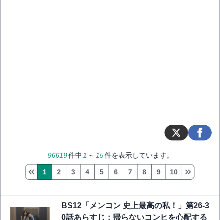
96619
件中
1
～
15
件を表示しています。
1
2
3
4
5
6
7
8
9
10
BS12「メンコン 史上最高の私！」第26-3
0話あらすじ：帰らないコンヒを心配する