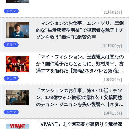
ドラマ
[11時01分]
「マンションのお仕事」ムン・ソリ、圧倒
的な“生活密着型演技”で視聴者を魅了！チ
ソンを救う“義理”に絶賛の声
ドラマ
[11時00分]
「マイ・フィクション」玉森裕太は悪なの
か？国仲涼子たちとともに、野村周平、宮
澤エマを陥れた【第6話ネタバレと第7話予
告】
ドラマ
[10時34分]
「マンションのお仕事」第9・10話：チソ
ン、178億ウォン横領の濡れ衣！父親同然
のチョン・ジニョンを失い復讐へ【ネタバ
レ】
ドラマ
[10時15分]
「VIVANT」え？阿部寛が裏切り？竜星涼