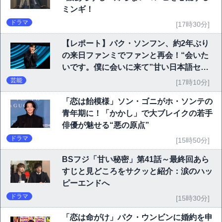
ミンギ！
ドラマ
[17時30分]
【レポート】パク・ソンフン、約2年ぶり
の来日ファンミでファンと再会！“会いた
いです。僕に会いに来て”甘い日本語セリ
フに大歓声
芸能
[17時10分]
「恋は飴模様」ソン・ゴニがホ・ソンテの
青年期に！「かかし」で大ブレイクの若手
俳優が魅せる“悪の原点”
ドラマ
[15時50分]
BSフジ「甘い秘密」第41話～最終回あら
すじと見どころをサクッと紹介：涙のハッ
ピーエンドへ
ドラマ
[15時30分]
「恋は命がけ」パク・ウンビンに婚約を申