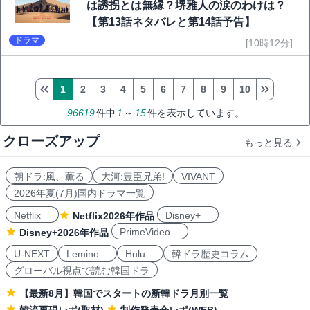
は誘拐とは無縁？堺雅人の涙のわけは？
【第13話ネタバレと第14話予告】
ドラマ
[10時12分]
1
2
3
4
5
6
7
8
9
10
96619
件中
1
～
15
件を表示しています。
クローズアップ
もっと見る
朝ドラ:風、薫る
大河:豊臣兄弟!
VIVANT
2026年夏(7月)国内ドラマ一覧
Netflix
Disney+
Netflix2026年作品
PrimeVideo
Disney+2026年作品
U-NEXT
Lemino
Hulu
韓ドラ歴史コラム
グローバル視点で読む韓国ドラ
【最新8月】韓国でスタートの新韓ドラ月別一覧
韓流再現レポ(取材)
制作発表会レポ(WEB)