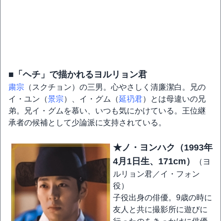
■「ヘチ」で描かれるヨルリョン君
粛宗
（スクチョン）の三男。心やさしく清廉潔白。兄の
イ・ユン（
景宗
）、イ・グム（
延礽君
）とは母違いの兄
弟。兄イ・グムを慕い、いつも気にかけている。王位継
承者の候補として少論派に支持されている。
★ノ・ヨンハク（1993年
4月1日生、171cm）
（ヨ
ルリョン君／イ・フォン
役）
子役出身の俳優。9歳の時に
友人と共に撮影所に遊びに