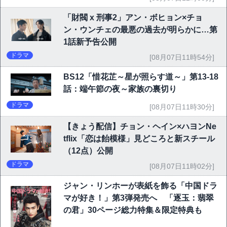
「財閥 x 刑事2」アン・ボヒョン×チョ
ン・ウンチェの最悪の過去が明らかに…第
1話新予告公開
ドラマ
[08月07日11時54分]
BS12「惜花芷～星が照らす道～」第13-18
話：端午節の夜～家族の裏切り
ドラマ
[08月07日11時30分]
【きょう配信】チョン・ヘイン×ハヨンNe
tflix「恋は飴模様」見どころと新スチール
（12点）公開
ドラマ
[08月07日11時02分]
ジャン・リンホーが表紙を飾る「中国ドラ
マが好き！」第3弾発売へ 「逐玉：翡翠
の君」30ページ総力特集＆限定特典も