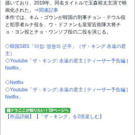
描いており、2019年、同名タイトルで玉森裕太主演で映
画化された。⇒
関連記事
本作では、キム・ゴウンが韓国の刑事チョン・テウル役
と犯罪者ルナ役を、ウ・ドファンも皇室近衛隊大将チ
ョ・ヨン役とチョ・ウンソプ役の二役を演じる。
◇
韓国SBS「더킹: 영원의 군주」（ザ・キング 永遠の君
主）
◇
Youtube「ザ・キング: 永遠の君主 | ティーザー予告編 |
Netflix」
◇
Netflix
◇
Youtube「ザ・キング: 永遠の君主 | ティーザー予告編 |
Netflix」
【作品詳細】
【「ザ・キング」を2倍楽しむ】