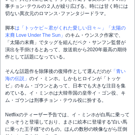
事チョン･テウルの２人が繰り広げる、時には甘く時には
切ない異次元のロマンス･ファンタジードラマ。
脚本
は「トッケビ～君がくれた愛しい日々～」
「太陽の
末裔 Love Under The Sun」
のキム・ウンスク作家で、
「太陽の末裔」でタッグを組んだペク・サンフン監督が
演出を手掛けるとあって、放送前から2020年最高の期待
作として話題になっている。
そんな話題作を除隊後の復帰作として選んだのが
「青い
海の伝説」
のイ・ミンホ。しかもヒロインが「トッケ
ビ」のキム・ゴウンとあって、日本でも大きな注目を集
めている。イ・ミンホは大韓帝国の皇帝イ・ゴン役、キ
ム・ゴウンは刑事チョン・テウル役に扮する。
Netflixのティーザー予告では、イ・ミンホが白馬に乗って
さっそうと登場しており、まさに絵本に登場する“白い馬
に乗った王子様”そのもの。ほんの数秒の映像ながら圧倒