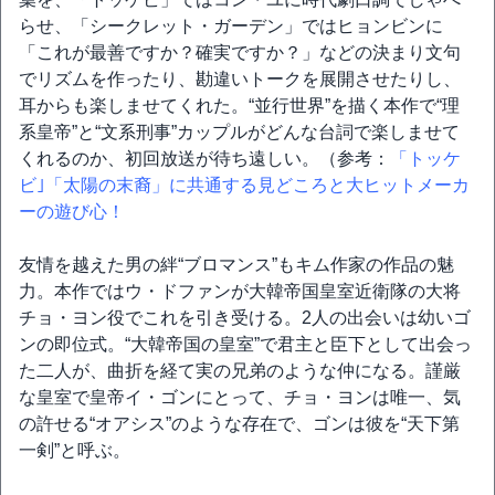
らせ、「シークレット・ガーデン」ではヒョンビンに
「これが最善ですか？確実ですか？」などの決まり文句
でリズムを作ったり、勘違いトークを展開させたりし、
耳からも楽しませてくれた。“並行世界”を描く本作で“理
系皇帝”と“文系刑事”カップルがどんな台詞で楽しませて
くれるのか、初回放送が待ち遠しい。（参考：
「トッケ
ビ｣「太陽の末裔」に共通する見どころと大ヒットメーカ
ーの遊び心！
友情を越えた男の絆“ブロマンス”もキム作家の作品の魅
力。本作ではウ・ドファンが大韓帝国皇室近衛隊の大将
チョ・ヨン役でこれを引き受ける。2人の出会いは幼いゴ
ンの即位式。“大韓帝国の皇室”で君主と臣下として出会っ
た二人が、曲折を経て実の兄弟のような仲になる。謹厳
な皇室で皇帝イ・ゴンにとって、チョ・ヨンは唯一、気
の許せる“オアシス”のような存在で、ゴンは彼を“天下第
一剣”と呼ぶ。