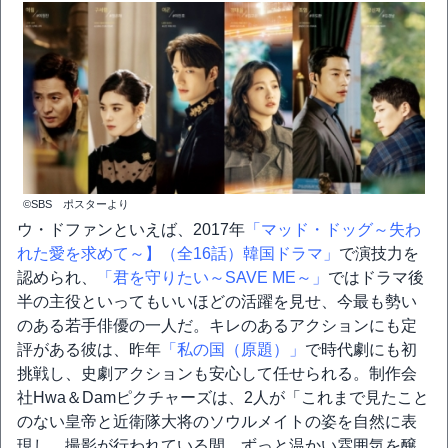
©SBS ポスターより
ウ・ドファンといえば、2017年
「マッド・ドッグ～失わ
れた愛を求めて～】（全16話）韓国ドラマ」
で演技力を
認められ、
「君を守りたい～SAVE ME～」
ではドラマ後
半の主役といってもいいほどの活躍を見せ、今最も勢い
のある若手俳優の一人だ。キレのあるアクションにも定
評がある彼は、昨年
「私の国（原題）」
で時代劇にも初
挑戦し、史劇アクションも安心して任せられる。制作会
社Hwa＆Damピクチャーズは、2人が「これまで見たこと
のない皇帝と近衛隊大将のソウルメイトの姿を自然に表
現し、撮影が行われている間、ずっと温かい雰囲気を醸