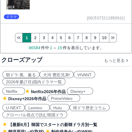
ドラマ
[08月07日11時00分]
1
2
3
4
5
6
7
8
9
10
96584
件中
1
～
15
件を表示しています。
クローズアップ
もっと見る
朝ドラ:風、薫る
大河:豊臣兄弟!
VIVANT
2026年夏(7月)国内ドラマ一覧
Netflix
Disney+
Netflix2026年作品
PrimeVideo
Disney+2026年作品
U-NEXT
Lemino
Hulu
韓ドラ歴史コラム
グローバル視点で読む韓国ドラ
【最新8月】韓国でスタートの新韓ドラ月別一覧
韓流再現レポ(取材)
制作発表会レポ(WEB)