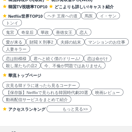
韓国TV視聴率TOP10
どこよりも詳しい!キャスト紹介
ヘチ 王座への道
馬医
イ・サン
Netflix世界TOP10
トンイ
鬼宮
奇皇后
華政
善徳女王
恋人
愛が来る
財閥 X 刑事2
夫婦の結末
マンションのお仕事
人妻キラー
恋は飴模様
君へと続く僕のドリーム!
恋は命がけ
殺し屋たちの店2
今、不倫が問題ではありません
華流トップページ
次見る韓ドラに迷ったら見るコーナー
【保存版】Netflixで見られる韓国時代劇20選
映画レビュー
動画配信サービスをまとめて紹介
もっと見る>>
アクセスランキング