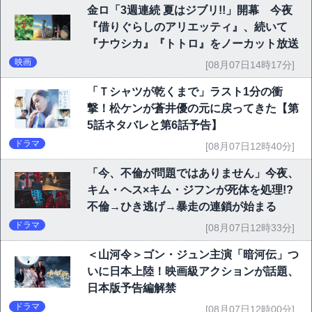
金ロ「3週連続 夏はジブリ!!」開幕 今夜
『借りぐらしのアリエッティ』、続いて
『ナウシカ』『トトロ』をノーカット放送
映画
[08月07日14時17分]
「Ｔシャツが乾くまで」ラスト1分の衝
撃！松ケンが蒼井優の元に戻ってきた【第
5話ネタバレと第6話予告】
ドラマ
[08月07日12時40分]
「今、不倫が問題ではありません」今夜、
キム・ヘス×キム・ジフンが死体を処理!?
不倫→ひき逃げ→暴走の連鎖が始まる
ドラマ
[08月07日12時33分]
＜山河令＞ゴン・ジュン主演「暗河伝」つ
いに日本上陸！映画級アクションが話題、
日本版予告編解禁
ドラマ
[08月07日12時00分]