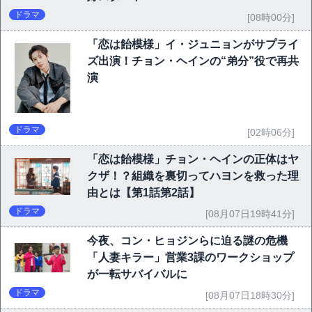
ドラマ
[08時00分]
「恋は飴模様」イ・ジュニョンがサプライ
ズ出演！チョン・ヘインの“弟分”役で再共
演
ドラマ
[02時06分]
「恋は飴模様」チョン・ヘインの正体はヤ
クザ！？組織を裏切ってハヨンを救った理
由とは【第1話第2話】
ドラマ
[08月07日19時41分]
今夜、コン・ヒョジンらに迫る謎の危機
「人妻キラー」営業3課のワークショップ
が一転サバイバルに
ドラマ
[08月07日18時30分]