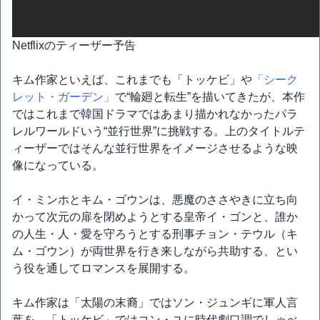
Netflixのティーザー予告
キム作家といえば、これまでも「トッケビ」や
「シーク
レット・ガーデン」
で“輪廻と転生”を描いてきたが、本作
ではこれまで韓国ドラマではあまり描かれなかったパラ
レルワールドいう“並行世界”に挑戦する。上のタイトルテ
ィーザーではそんな並行世界をイメージさせるような映
像になっている。
イ・ミンホとキム・ゴウンは、悪魔のささやきに立ち向
かって次元の扉を閉めようとする皇帝イ・ゴンと、誰か
の人生・人・愛を守ろうとする刑事チョン・テウル（キ
ム・ゴウン）が両世界を行き来しながら共助する、とい
う役を通してロマンスを展開する。
キム作家は「太陽の末裔」ではソン・ジュンギに軍人言
葉を、「トッケビ」ではコン・ユに時代劇口調でしゃべ