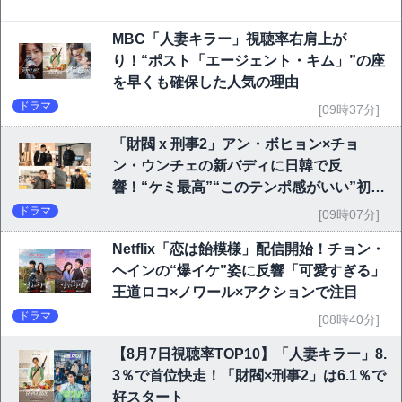
MBC「人妻キラー」視聴率右肩上が
り！“ポスト「エージェント・キム」”の座
を早くも確保した人気の理由
ドラマ
[09時37分]
「財閥 x 刑事2」アン・ボヒョン×チョ
ン・ウンチェの新バディに日韓で反
響！“ケミ最高”“このテンポ感がいい”初回
6.1％で好発進
ドラマ
[09時07分]
Netflix「恋は飴模様」配信開始！チョン・
ヘインの“爆イケ”姿に反響「可愛すぎる」
王道ロコ×ノワール×アクションで注目
ドラマ
[08時40分]
【8月7日視聴率TOP10】「人妻キラー」8.
3％で首位快走！「財閥×刑事2」は6.1％で
好スタート