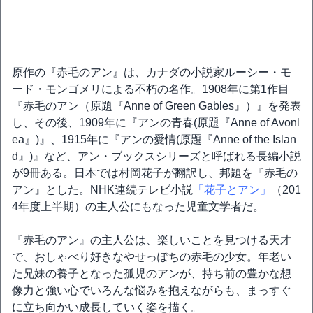
原作の『赤毛のアン』は、カナダの小説家ルーシー・モ
ード・モンゴメリによる不朽の名作。1908年に第1作目
『赤毛のアン（原題『Anne of Green Gables』）』を発表
し、その後、1909年に『アンの青春(原題『Anne of Avonl
ea』)』、1915年に『アンの愛情(原題『Anne of the Islan
d』)』など、アン・ブックスシリーズと呼ばれる長編小説
が9冊ある。日本では村岡花子が翻訳し、邦題を『赤毛の
アン』とした。NHK連続テレビ小説
「花子とアン」
（201
4年度上半期）の主人公にもなった児童文学者だ。
『赤毛のアン』の主人公は、楽しいことを見つける天才
で、おしゃべり好きなやせっぽちの赤毛の少女。年老い
た兄妹の養子となった孤児のアンが、持ち前の豊かな想
像力と強い心でいろんな悩みを抱えながらも、まっすぐ
に立ち向かい成長していく姿を描く。