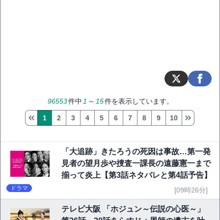
96553
件中
1
～
15
件を表示しています。
1
2
3
4
5
6
7
8
9
10
「大追跡」きたろうの死因は事故…第一発
見者の望月歩や捜査一課長の遠藤憲一まで
揃って炎上【第3話ネタバレと第4話予告】
ドラマ
[09時26分]
テレビ大阪 「ホジュン～伝説の心医～」