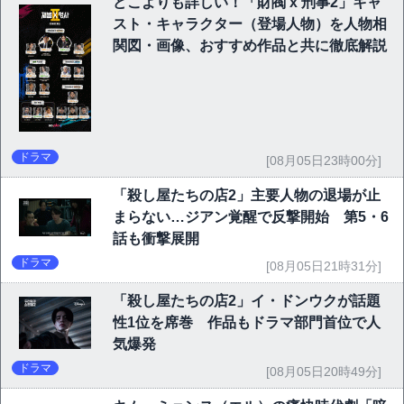
どこよりも詳しい！「財閥 x 刑事2」キャ
スト・キャラクター（登場人物）を人物相
関図・画像、おすすめ作品と共に徹底解説
ドラマ
[08月05日23時00分]
「殺し屋たちの店2」主要人物の退場が止
まらない…ジアン覚醒で反撃開始 第5・6
話も衝撃展開
ドラマ
[08月05日21時31分]
「殺し屋たちの店2」イ・ドンウクが話題
性1位を席巻 作品もドラマ部門首位で人
気爆発
ドラマ
[08月05日20時49分]