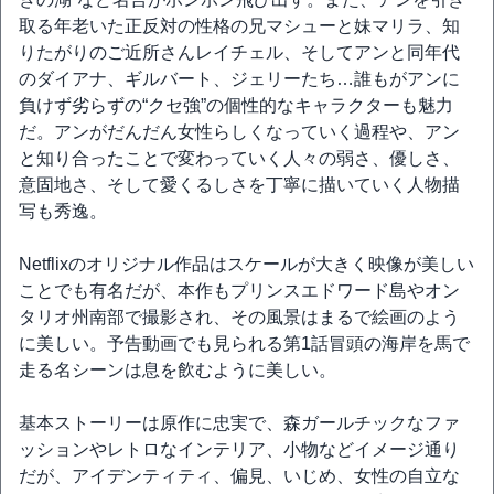
取る年老いた正反対の性格の兄マシューと妹マリラ、知
りたがりのご近所さんレイチェル、そしてアンと同年代
のダイアナ、ギルバート、ジェリーたち…誰もがアンに
負けず劣らずの“クセ強”の個性的なキャラクターも魅力
だ。アンがだんだん女性らしくなっていく過程や、アン
と知り合ったことで変わっていく人々の弱さ、優しさ、
意固地さ、そして愛くるしさを丁寧に描いていく人物描
写も秀逸。
Netflixのオリジナル作品はスケールが大きく映像が美しい
ことでも有名だが、本作もプリンスエドワード島やオン
タリオ州南部で撮影され、その風景はまるで絵画のよう
に美しい。予告動画でも見られる第1話冒頭の海岸を馬で
走る名シーンは息を飲むように美しい。
基本ストーリーは原作に忠実で、森ガールチックなファ
ッションやレトロなインテリア、小物などイメージ通り
だが、アイデンティティ、偏見、いじめ、女性の自立な