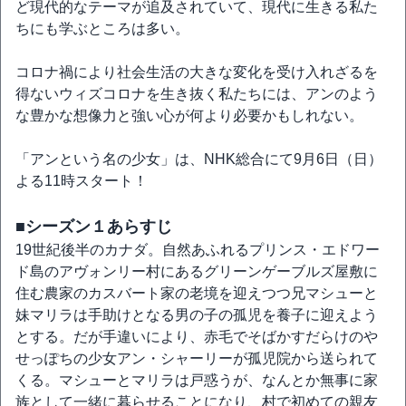
ど現代的なテーマが追及されていて、現代に生きる私た
ちにも学ぶところは多い。
コロナ禍により社会生活の大きな変化を受け入れざるを
得ないウィズコロナを生き抜く私たちには、アンのよう
な豊かな想像力と強い心が何より必要かもしれない。
「アンという名の少女」は、NHK総合にて9月6日（日）
よる11時スタート！
■シーズン１あらすじ
19世紀後半のカナダ。自然あふれるプリンス・エドワー
ド島のアヴォンリー村にあるグリーンゲーブルズ屋敷に
住む農家のカスバート家の老境を迎えつつ兄マシューと
妹マリラは手助けとなる男の子の孤児を養子に迎えよう
とする。だが手違いにより、赤毛でそばかすだらけのや
せっぽちの少女アン・シャーリーが孤児院から送られて
くる。マシューとマリラは戸惑うが、なんとか無事に家
族として一緒に暮らせることになり、村で初めての親友