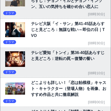
らすじ：チョン・イルとチョン・インソ
ン、互いの気持ちを確かめ合い恋人に
ドラマ
[08時30分]
テレビ大阪「イ・サン」第41-45話あらす
じと見どころ：無謀な戦い～即位の日｜T
VO
ドラマ
[08時30分]
テレビ愛知「トンイ」第36-40話あらすじ
と見どころ：逆転の罠～復讐の誓い
ドラマ
[08時10分]
どこよりも詳しい！「恋は飴模様」キャス
ト・キャラクター（登場人物）を画像、お
すすめ作品と共に徹底解説
ドラマ
[08時00分]