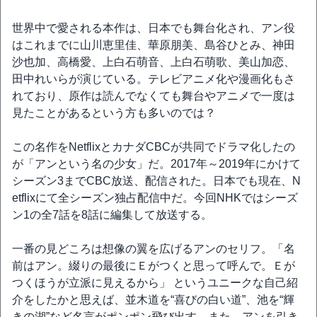
世界中で愛される本作は、日本でも舞台化され、アン役
はこれまでに山川恵里佳、華原朋美、島谷ひとみ、神田
沙也加、高橋愛、上白石萌音、上白石萌歌、美山加恋、
田中れいらが演じている。テレビアニメ化や漫画化もさ
れており、原作は読んでなくても舞台やアニメで一度は
見たことがあるという方も多いのでは？
この名作をNetflixとカナダCBCが共同でドラマ化したの
が「アンという名の少女」だ。2017年～2019年にかけて
シーズン3までCBC放送、配信された。日本でも現在、N
etflixにて全シーズン独占配信中だ。今回NHKではシーズ
ン1の全7話を8話に編集して放送する。
一番の見どころは想像の翼を広げるアンのセリフ。「名
前はアン。綴りの最後にＥがつくと思って呼んで。Ｅが
つくほうが立派に見えるから」 というユニークな自己紹
介をしたかと思えば、並木道を“喜びの白い道”、池を“輝
きの湖”など名言がポンポン飛び出す。また、アンを引き