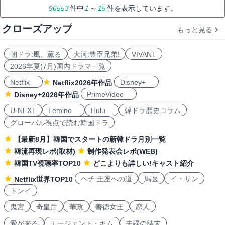
96553
件中
1
～
15
件を表示しています。
クローズアップ
もっと見る
朝ドラ:風、薫る
大河:豊臣兄弟!
VIVANT
2026年夏(7月)国内ドラマ一覧
Netflix
Disney+
Netflix2026年作品
PrimeVideo
Disney+2026年作品
U-NEXT
Lemino
Hulu
韓ドラ歴史コラム
グローバル視点で読む韓国ドラ
【最新8月】韓国でスタートの新韓ドラ月別一覧
韓流再現レポ(取材)
制作発表会レポ(WEB)
韓国TV視聴率TOP10
どこよりも詳しい!キャスト紹介
ヘチ 王座への道
馬医
イ・サン
Netflix世界TOP10
トンイ
鬼宮
奇皇后
華政
善徳女王
恋人
愛が来る
エージェント・キム
夫婦の結末