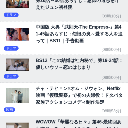
第26話～30話あらすじ：恩師の遺志を叶
えたジュン初登院
ドラマ
[09時10分]
中国版 大奥「武則天-The Empress-」第4
1-45話あらすじ：怨恨の炎～愛する人を追
って｜BS11｜予告動画
ドラマ
[09時00分]
BS12「この結婚は社内秘で」第19-24話：
優しいウソ～恋のはじまり
ドラマ
[09時00分]
チャ・テヒョン×オム・ジウォン、Netflix
映画『復職警察』で初の夫婦役！ドタバタ
家族アクションコメディ制作決定
映画
[08時53分]
WOWOW「華麗なる日々」第46-最終回あ