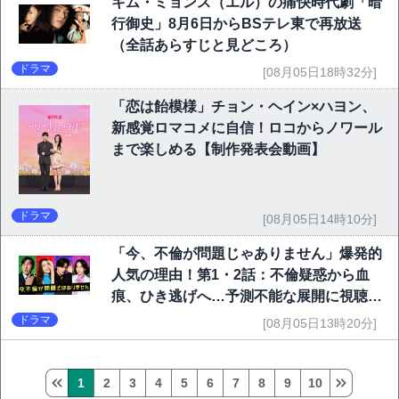
キム・ミョンス（エル）の痛快時代劇「暗
行御史」8月6日からBSテレ東で再放送
（全話あらすじと見どころ）
ドラマ
[08月05日18時32分]
「恋は飴模様」チョン・ヘイン×ハヨン、
新感覚ロマコメに自信！ロコからノワール
まで楽しめる【制作発表会動画】
ドラマ
[08月05日14時10分]
「今、不倫が問題じゃありません」爆発的
人気の理由！第1・2話：不倫疑惑から血
痕、ひき逃げへ…予測不能な展開に視聴者
熱狂
ドラマ
[08月05日13時20分]
1
2
3
4
5
6
7
8
9
10