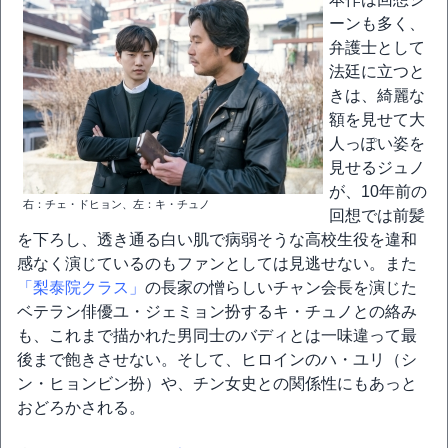
ーンも多く、
弁護士として
法廷に立つと
きは、綺麗な
額を見せて大
人っぽい姿を
見せるジュノ
が、10年前の
右：チェ・ドヒョン、左：キ・チュノ
回想では前髪
を下ろし、透き通る白い肌で病弱そうな高校生役を違和
感なく演じているのもファンとしては見逃せない。また
「梨泰院クラス」
の長家の憎らしいチャン会長を演じた
ベテラン俳優ユ・ジェミョン扮するキ・チュノとの絡み
も、これまで描かれた男同士のバディとは一味違って最
後まで飽きさせない。そして、ヒロインのハ・ユリ（シ
ン・ヒョンビン扮）や、チン女史との関係性にもあっと
おどろかされる。