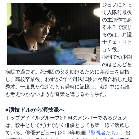
ジュノにとっ
て入隊前最後
の主演作であ
る本作で演じ
るのは、弁護
士チェ・ドヒ
ョン役。
病弱で幼少期
のほとんどを
病院で過ごす。死刑囚の父を助けるために弁護士を目指
し、高校卒業後、わずか3年で司法試験に次席合格した超
秀才。一度見た住所なども瞬時に記憶し、裁判中にも誰
も考えつかないような奇策を講じるやり手だ。
■演技ドルから演技派へ
トップアイドルグループ2ＰＭのメンバーであるジュノ
は、歌手としてだけでなく俳優としても第一線で活躍し
ている。俳優デビューは2013年映画
『監視者たち』
。出