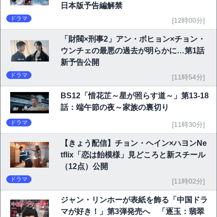
日本版予告編解禁
ドラマ
[12時00分]
「財閥×刑事2」アン・ボヒョン×チョン・
ウンチェの最悪の過去が明らかに…第1話
新予告公開
ドラマ
[11時54分]
BS12「惜花芷～星が照らす道～」第13-18
話：端午節の夜～家族の裏切り
ドラマ
[11時30分]
【きょう配信】チョン・ヘイン×ハヨンNe
tflix「恋は飴模様」見どころと新スチール
（12点）公開
ドラマ
[11時02分]
ジャン・リンホーが表紙を飾る「中国ドラ
マが好き！」第3弾発売へ 「逐玉：翡翠