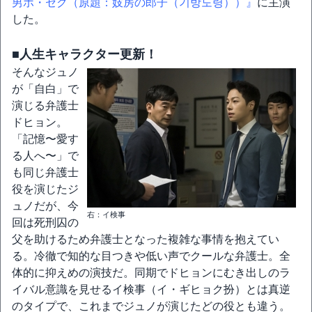
男ホ・セク（原題：妓房の郎子（기방도령））』
に主演
した。
■人生キャラクター更新！
そんなジュノ
が「自白」で
演じる弁護士
ドヒョン。
「記憶〜愛す
る人へ〜」で
も同じ弁護士
役を演じたジ
ュノだが、今
右：イ検事
回は死刑囚の
父を助けるため弁護士となった複雑な事情を抱えてい
る。冷徹で知的な目つきや低い声でクールな弁護士。全
体的に抑えめの演技だ。同期でドヒョンにむき出しのラ
イバル意識を見せるイ検事（イ・ギヒョク扮）とは真逆
のタイプで、これまでジュノが演じたどの役とも違う。