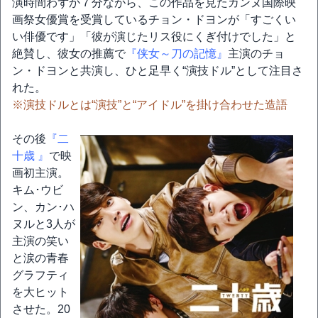
演時間わずか７分ながら、この作品を見たカンヌ国際映
画祭女優賞を受賞しているチョン・ドヨンが「すごくい
い俳優です」「彼が演じたリス役にくぎ付けでした」と
絶賛し、彼女の推薦で
『侠女～刀の記憶』
主演のチョ
ン・ドヨンと共演し、ひと足早く“演技ドル”として注目さ
れた。
※演技ドルとは“演技”と“アイドル”を掛け合わせた造語
その後
『二
十歳 』
で映
画初主演。
キム･ウビ
ン、カン･ハ
ヌルと3人が
主演の笑い
と涙の青春
グラフティ
を大ヒット
させた。20