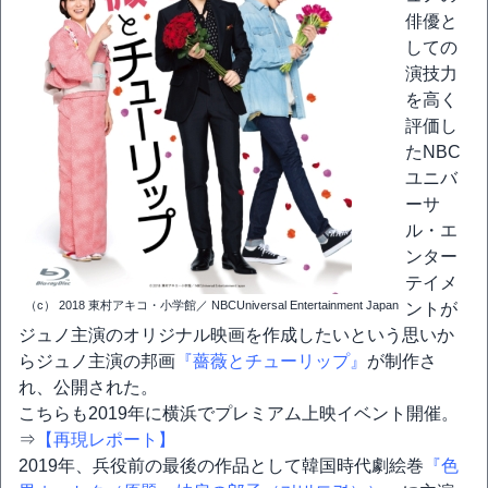
俳優と
しての
演技力
を高く
評価し
たNBC
ユニバ
ーサ
ル・エ
ンター
テイメ
（c） 2018 東村アキコ・小学館／ NBCUniversal Entertainment Japan
ントが
ジュノ主演のオリジナル映画を作成したいという思いか
らジュノ主演の邦画
『薔薇とチューリップ』
が制作さ
れ、公開された。
こちらも2019年に横浜でプレミアム上映イベント開催。
⇒
【再現レポート】
2019年、兵役前の最後の作品として韓国時代劇絵巻
『色