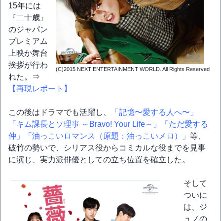
15年には
『二十歳』
のジャパン
プレミアム
上映か舞台
挨拶が行わ
(C)2015 NEXT ENTERTAINMENT WORLD. All Rights Reserved
れた。⇒
【再現レポート】
この後はドラマでも活躍し、
「記憶〜愛する人へ〜」
「キム課長とソ理事 ～Bravo! Your Life～」
「ただ愛する
仲」
「油っこいロマンス（原題：油っこいメロ）」
等、
破竹の勢いで、シリアス役からコミカルな役までを見事
に演じ、実力派俳優としての立ち位置を確立した。
そして
ついに
は、ジ
ュノの