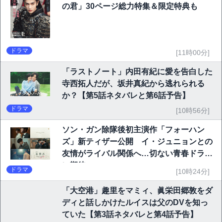
の君」30ページ総力特集＆限定特典も
ドラマ
[11時00分]
「ラストノート」内田有紀に愛を告白した
寺西拓人だが、坂井真紀から逃れられる
か？【第5話ネタバレと第6話予告】
ドラマ
[10時56分]
ソン・ガン除隊後初主演作「フォーハン
ズ」新ティザー公開 イ・ジュニョンとの
友情がライバル関係へ…切ない青春ドラマ
に期待
ドラマ
[10時24分]
「大空港」趣里をマミィ、眞栄田郷敦をダ
ディと話しかけたルイスは父のDVを知っ
ていた【第3話ネタバレと第4話予告】