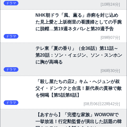
ドラマ
[10時24分]
NHK朝ドラ「風、薫る」赤痢を封じ込め
た見上愛と上坂樹里の看護婦としての手腕
に脱帽…第19週ネタバレと第20週予告
ドラマ
[09時07分]
テレ東「夏の香り」（全36話）第11話～
第20話：ソン・イェジン、ソン・スンホン
に胸が高鳴る
ドラマ
[06時30分]
「殺し屋たちの店2」キム・へジュンが叔
父イ・ドンウクと合流！新代表の貫禄で敵
を恫喝【第5話第6話】
ドラマ
[08月06日22時42分]