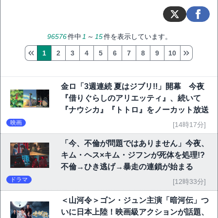
96576
件中
1
～
15
件を表示しています。
1
2
3
4
5
6
7
8
9
10
金ロ「3週連続 夏はジブリ!!」開幕 今夜
『借りぐらしのアリエッティ』、続いて
『ナウシカ』『トトロ』をノーカット放送
映画
[14時17分]
「今、不倫が問題ではありません」今夜、
キム・ヘス×キム・ジフンが死体を処理!?
不倫→ひき逃げ→暴走の連鎖が始まる
ドラマ
[12時33分]
＜山河令＞ゴン・ジュン主演「暗河伝」つ
いに日本上陸！映画級アクションが話題、