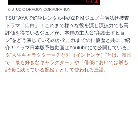
© STUDIO DRAGON CORPORATION
TSUTAYAで好評レンタル中の2ＰＭジュノ主演法廷捜査
ドラマ「自白」！これまで様々な役を演じ演技力でも高
評価を得ているジュノが、本作の主人公“弁護士ドヒョ
ン”をどう演じているのか？これまでの俳優歴と共にご紹
介！ドラマ日本版予告動画はYoutubeにて公開している。
※“人生キャラクター＝인생캐（インセンケ）”とは、韓国
で「最も好きなキャラクター」や「俳優においては最も
記憶に残っている配役」として使われる造語。