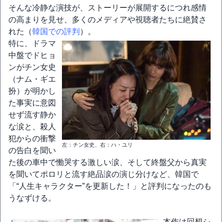
そんな冷静な演技が、ストーリーが展開するにつれ感情
の高まりを見せ、多くのメディアや視聴者たちに絶賛さ
れた（
韓国での評判
）。
特に、ドラマ
中盤でドヒョ
ンがチン女史
（ナム・ギエ
扮）が明かし
た事実に意図
せず流す静か
な涙と、殺人
犯からの衝撃
左：チン女史、右：ハ・ユリ
の告白を聞い
た後の車中で慟哭する激しい涙、そして終盤父から真実
を聞いてポロリと流す絶品涙の演じ分けなど、韓国で
「“人生キャラクター”を更新した！」と評判になったのも
うなずける。
本作は回想シ