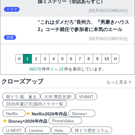
【あすから】「完璧な家族」WOWOWで
一挙放送！行定勲監督が演出した話題の韓
国ミステリー（全話あらすじ）
ドラマ
[08月06日20時54分]
“これはダメだろ”長州力、『男磨きハウス
2』コーチ就任で参加者に本気のエール
芸能
[08月06日20時25分]
1
2
3
4
5
6
7
8
9
10
96576
件中
1
～
15
件を表示しています。
クローズアップ
もっと見る
朝ドラ:風、薫る
大河:豊臣兄弟!
VIVANT
2026年夏(7月)国内ドラマ一覧