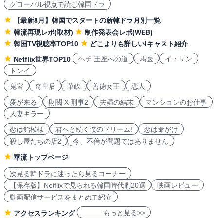
Netflix
Disney+
Netflix2026年作品
PrimeVideo
Disney+2026年作品
U-NEXT
Lemino
Hulu
韓ドラ歴史コラム
グローバル視点で読む韓国ドラ
【最新8月】韓国でスタートの新韓ドラ月別一覧
韓流再現レポ(取材)
制作発表会レポ(WEB)
韓国TV視聴率TOP10
どこよりも詳しい!キャスト紹介
ヘチ 王座への道
馬医
イ・サン
Netflix世界TOP10
トンイ
鬼宮
奇皇后
華政
善徳女王
恋人
愛が来る
財閥 X 刑事2
夫婦の結末
マンションのお仕事
人妻キラー
恋は飴模様
君へと続く僕のドリーム!
恋は命がけ
殺し屋たちの店2
今、不倫が問題ではありません
華流トップページ
次見る韓ドラに迷ったら見るコーナー