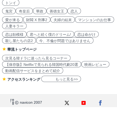
トンイ
鬼宮
奇皇后
華政
善徳女王
恋人
愛が来る
財閥 X 刑事2
夫婦の結末
マンションのお仕事
人妻キラー
恋は飴模様
君へと続く僕のドリーム!
恋は命がけ
殺し屋たちの店2
今、不倫が問題ではありません
華流トップページ
次見る韓ドラに迷ったら見るコーナー
【保存版】Netflixで見られる韓国時代劇20選
映画レビュー
動画配信サービスをまとめて紹介
もっと見る>>
アクセスランキング
navicon 2007