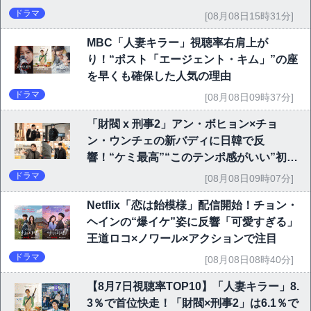
ドラマ
[08月08日15時31分]
MBC「人妻キラー」視聴率右肩上が
り！“ポスト「エージェント・キム」”の座
を早くも確保した人気の理由
ドラマ
[08月08日09時37分]
「財閥 x 刑事2」アン・ボヒョン×チョ
ン・ウンチェの新バディに日韓で反
響！“ケミ最高”“このテンポ感がいい”初回
6.1％で好発進
ドラマ
[08月08日09時07分]
Netflix「恋は飴模様」配信開始！チョン・
ヘインの“爆イケ”姿に反響「可愛すぎる」
王道ロコ×ノワール×アクションで注目
ドラマ
[08月08日08時40分]
【8月7日視聴率TOP10】「人妻キラー」8.
3％で首位快走！「財閥×刑事2」は6.1％で