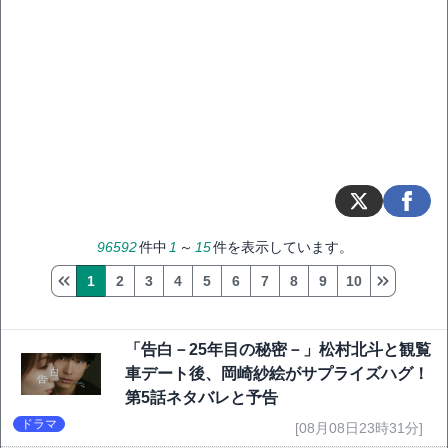
96592
件中
1
～
15
件を表示しています。
1
2
3
4
5
6
7
8
9
10
「告白－25年目の秘密－」松村北斗と観覧
車デート後、岡崎紗絵がサプライズハグ！
第5話ネタバレと予告
ドラマ
[08月08日23時31分]