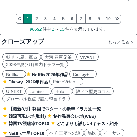
1
2
3
4
5
6
7
8
9
10
96592
件中
1
～
15
件を表示しています。
クローズアップ
もっと見る
朝ドラ:風、薫る
大河:豊臣兄弟!
VIVANT
2026年夏(7月)国内ドラマ一覧
Netflix
Disney+
Netflix2026年作品
PrimeVideo
Disney+2026年作品
U-NEXT
Lemino
Hulu
韓ドラ歴史コラム
グローバル視点で読む韓国ドラ
【最新8月】韓国でスタートの新韓ドラ月別一覧
韓流再現レポ(取材)
制作発表会レポ(WEB)
韓国TV視聴率TOP10
どこよりも詳しい!キャスト紹介
ヘチ 王座への道
馬医
イ・サン
Netflix世界TOP10