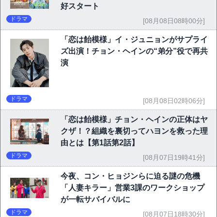
好スタート
ドラマ
[08月08日08時00分]
「恋は飴模様」イ・ジュニョンがサプライ
ズ出演！チョン・ヘインの“弟分”役で再共
演
ドラマ
[08月08日02時06分]
「恋は飴模様」チョン・ヘインの正体はヤ
クザ！？組織を裏切ってハヨンを救った理
由とは【第1話第2話】
ドラマ
[08月07日19時41分]
今夜、コン・ヒョジンらに迫る謎の危機
「人妻キラー」営業3課のワークショップ
が一転サバイバルに
ドラマ
[08月07日18時30分]