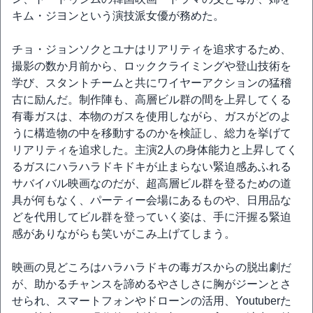
キム・ジヨンという演技派女優が務めた。
チョ・ジョンソクとユナはリアリティを追求するため、
撮影の数か月前から、ロッククライミングや登山技術を
学び、スタントチームと共にワイヤーアクションの猛稽
古に励んだ。制作陣も、高層ビル群の間を上昇してくる
有毒ガスは、本物のガスを使用しながら、ガスがどのよ
うに構造物の中を移動するのかを検証し、総力を挙げて
リアリティを追求した。主演2人の身体能力と上昇してく
るガスにハラハラドキドキが止まらない緊迫感あふれる
サバイバル映画なのだが、超高層ビル群を登るための道
具が何もなく、パーティー会場にあるものや、日用品な
どを代用してビル群を登っていく姿は、手に汗握る緊迫
感がありながらも笑いがこみ上げてしまう。
映画の見どころはハラハラドキの毒ガスからの脱出劇だ
が、助かるチャンスを諦めるやさしさに胸がジーンとさ
せられ、スマートフォンやドローンの活用、Youtuberた