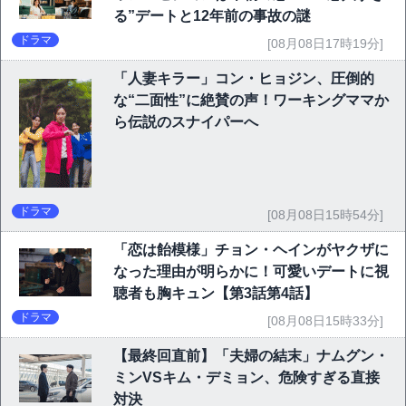
る”デートと12年前の事故の謎
ドラマ
[08月08日17時19分]
「人妻キラー」コン・ヒョジン、圧倒的
な“二面性”に絶賛の声！ワーキングママか
ら伝説のスナイパーへ
ドラマ
[08月08日15時54分]
「恋は飴模様」チョン・ヘインがヤクザに
なった理由が明らかに！可愛いデートに視
聴者も胸キュン【第3話第4話】
ドラマ
[08月08日15時33分]
【最終回直前】「夫婦の結末」ナムグン・
ミンVSキム・デミョン、危険すぎる直接
対決