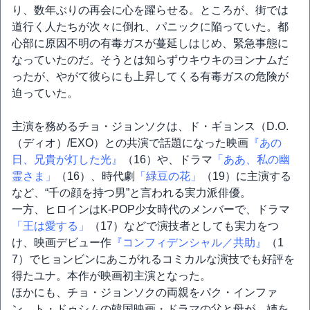
り、数年ぶりの再会に心を躍らせる。ところが、街では
道行く人たちが次々に倒れ、パニックに陥っていた。都
心部に原因不明の有毒ガスが蔓延しはじめ、緊急事態に
なっていたのだ。そうとは知らずウキウキのヨンナムだ
ったが、やがて彼らにも上昇してくる有毒ガスの危険が
迫っていた。
主演を務めるチョ・ジョンソクは、ド・ギョンス（D.O.
（ディオ）/EXO）との共演で話題になった映画
『あの
日、兄貴が灯した光』
（16）や、ドラマ
「ああ、私の幽
霊さま」
（16）、時代劇
「緑豆の花」
（19）に主演する
など、“千の顔を持つ男”と言われる実力派俳優。
一方、ヒロインはK-POP少女時代のメンバーで、ドラマ
「王は愛する」
（17）などで演技者としても実力をつ
け、映画デビュー作
『コンフィデンシャル／共助』
（1
7）でヒョンビンにあこがれるコミカルな演技でも好評を
得たユナ。本作が映画初主演となった。
ほかにも、チョ・ジョンソクの両親をパク・インファ
ン、ト・ドゥシムの韓国映画・ドラマの父と母が、姉を