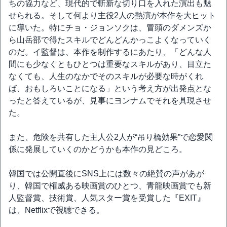
ちの協力など、現代的で斬新な切り口を入れた演出も魅
せられる。そして何より主役2人の熱演が本作を大ヒット
に導いた。特にチョ・ジョンソクは、冒頭のダメンズか
ら山岳部で得たスキルでどんどんかっこよくなっていく
のだ。イ監督は、本作を制作するにあたり、「どんな人
間にも少なくともひとつは重要なスキルがあり、目立た
なくても、人生のなかでそのスキルが必要な時がくれ
ば、おもしろいことになる」という考え方が出発点とな
ったと答えているが、見事にヨンナムでそれを具現させ
た。
また、危険を共有した主人公2人が“吊り橋効果”で恋愛関
係に発展していくのかどうかも本作の見どころ。
韓国では公開直後にSNS上には数々の絶賛の声があが
り、韓国で権威ある映画賞のひとつ、青龍映画賞でも新
人監督賞、技術賞、人気スター賞を受賞した『EXIT』
は、Netflixで視聴できる。