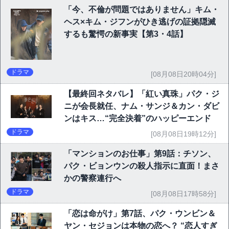
「今、不倫が問題ではありません」キム・
ヘス×キム・ジフンがひき逃げの証拠隠滅
するも驚愕の新事実【第3・4話】
ドラマ
[08月08日20時04分]
【最終回ネタバレ】「紅い真珠」パク・ジ
ニが会長就任、ナム・サンジ＆カン・ダビ
ンはキス…“完全決着”のハッピーエンド
ドラマ
[08月08日19時12分]
「マンションのお仕事」第9話：チソン、
パク・ビョンウンの殺人指示に直面！まさ
かの警察連行へ
ドラマ
[08月08日17時58分]
「恋は命がけ」第7話、パク・ウンビン＆
ヤン・セジョンは本物の恋へ？ “恋人すぎ