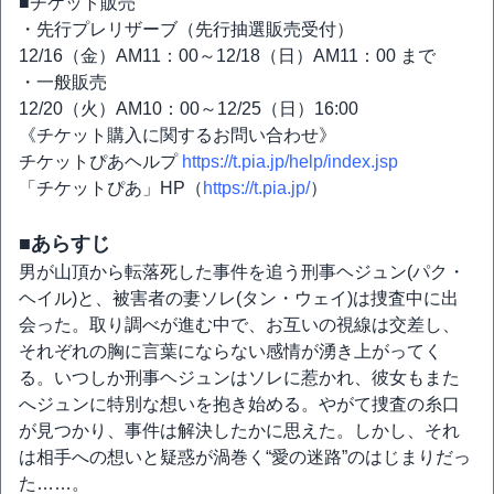
■チケット販売
・先行プレリザーブ（先行抽選販売受付）
12/16（金）AM11：00～12/18（日）AM11：00 まで
・一般販売
12/20（火）AM10：00～12/25（日）16:00
《チケット購入に関するお問い合わせ》
チケットぴあヘルプ
https://t.pia.jp/help/index.jsp
「チケットぴあ」HP（
https://t.pia.jp/
）
■あらすじ
男が山頂から転落死した事件を追う刑事ヘジュン(パク・
ヘイル)と、被害者の妻ソレ(タン・ウェイ)は捜査中に出
会った。取り調べが進む中で、お互いの視線は交差し、
それぞれの胸に言葉にならない感情が湧き上がってく
る。いつしか刑事ヘジュンはソレに惹かれ、彼女もまた
へジュンに特別な想いを抱き始める。やがて捜査の糸口
が見つかり、事件は解決したかに思えた。しかし、それ
は相手への想いと疑惑が渦巻く“愛の迷路”のはじまりだっ
た……。