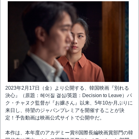
2023年2月17日（金）より公開する、韓国映画『別れる
決心』（原題：헤어질 결심/英題：Decision to Leave）パ
ク・チャヌク監督が『お嬢さん』以来、5年10か月ぶりに
来日し、待望のジャパンプレミアを開催することが決
定！予告動画は映画公式サイトで公開中だ。
本作は、本年度のアカデミー賞®国際長編映画賞部門の韓