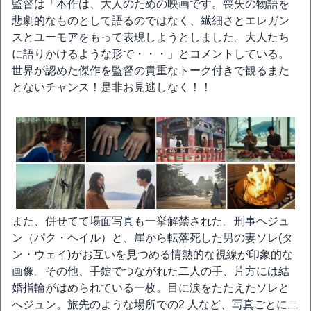
監督は「本作は、大人のための映画です。喪失の物語を
悲劇的なものとして語るのではなく、繊細さとエレガン
スとユーモアをもって表現しようとしました。大人たち
に語りかけるような形で・・・」とコメントしている。
世界が認めた傑作を監督の貴重なトーク付きで観るまた
とないチャンス！是非お見逃しなく！！
また、併せてて場面写真も一挙解禁された。刑事ヘジュ
ン（パク・ヘイル）と、崖から転落死した男の妻ソレ(タ
ン・ウェイ)がお互いを見つめる情熱的な視線が印象的な
画像。その他、手錠でつながれた二人の手、片方には結
婚指輪がはめられている一枚。目に涙をたたえたソレと
へジュン。旅先のような場所での2 人など、写真ごとに二