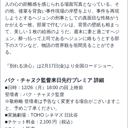
人の心の距離感を感じられる場面写真となっている。そ
の他、後輩を背負い事件現場の岸壁を上り、事件を再現
しようとするへジュンの刑事としての真面目な性格がう
かがえる一枚。部屋で佇むソレは、背景の壁紙も相まっ
て、美しい 1 枚の絵画のようだ。週末に妻と過ごすへジ
ュン。酔っ払って上司であるへジュンに絡もうとする部
下のスワンなど、物語の世界観を垣間見ることができ
る。
『別れる決心』は2月17日(金)より全国ロードショー。
パク・チャヌク監督来日先行プレミア 詳細
■日時：12/26（月）18:00 の回 上映前
登壇者：パク・チャヌク監督
※敬称略 登壇者は予告なく変更する場合がございますこ
と、予めご了承ください。
■実施劇場：TOHO シネマズ 日比谷
■チケット料金：2,100 円（税込）