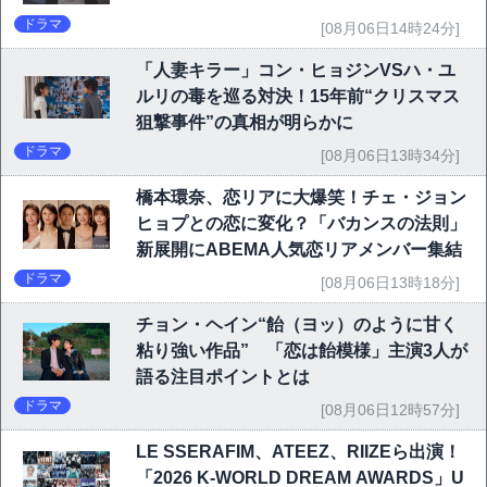
ドラマ
[08月06日14時24分]
「人妻キラー」コン・ヒョジンVSハ・ユ
ルリの毒を巡る対決！15年前“クリスマス
狙撃事件”の真相が明らかに
ドラマ
[08月06日13時34分]
橋本環奈、恋リアに大爆笑！チェ・ジョン
ヒョプとの恋に変化？「バカンスの法則」
新展開にABEMA人気恋リアメンバー集結
ドラマ
[08月06日13時18分]
チョン・ヘイン“飴（ヨッ）のように甘く
粘り強い作品” 「恋は飴模様」主演3人が
語る注目ポイントとは
ドラマ
[08月06日12時57分]
LE SSERAFIM、ATEEZ、RIIZEら出演！
「2026 K-WORLD DREAM AWARDS」U