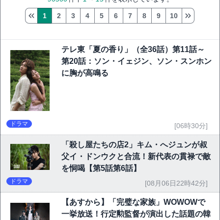
1
2
3
4
5
6
7
8
9
10
テレ東「夏の香り」（全36話）第11話～
第20話：ソン・イェジン、ソン・スンホン
に胸が高鳴る
ドラマ
[06時30分]
「殺し屋たちの店2」キム・へジュンが叔
父イ・ドンウクと合流！新代表の貫禄で敵
を恫喝【第5話第6話】
ドラマ
[08月06日22時42分]
【あすから】「完璧な家族」WOWOWで
一挙放送！行定勲監督が演出した話題の韓