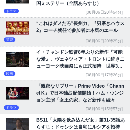
国ミステリー（全話あらすじ）
ドラマ
[08月06日20時54分]
“これはダメだろ”長州力、『男磨きハウス
2』コーチ就任で参加者に本気のエール
芸能
[08月06日20時25分]
イ・チャンドン監督8年ぶりの新作『可能
な愛』、ヴェネツィア・トロントに続きニ
ューヨーク映画祭にも正式招待 世界3大
映画祭で快挙｜Netflix映画
映画
[08月06日17時26分]
「親密なリプリー」Prime Video「Chann
el K」で日本独占配信開始！ハム・ウンジ
ョン主演「女王の家」など新作も続々
ドラマ
[08月06日15時57分]
BS11「太陽を飲み込んだ女」第31-35話あ
らすじ：ドゥシクは自宅にルシアを招待