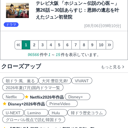
テレビ大阪 「ホジュン～伝説の心医～」
第26話～30話あらすじ：恩師の遺志を叶
えたジュン初登院
ドラマ
[08月06日09時10分]
1
2
3
4
5
6
7
8
9
10
96566
件中
1
～
15
件を表示しています。
クローズアップ
もっと見る
朝ドラ:風、薫る
大河:豊臣兄弟!
VIVANT
2026年夏(7月)国内ドラマ一覧
Netflix
Disney+
Netflix2026年作品
PrimeVideo
Disney+2026年作品
U-NEXT
Lemino
Hulu
韓ドラ歴史コラム
グローバル視点で読む韓国ドラ