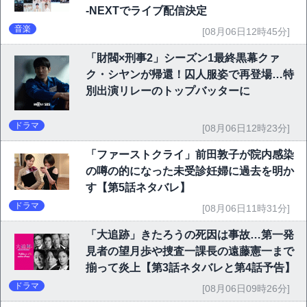
-NEXTでライブ配信決定
音楽
[08月06日12時45分]
「財閥×刑事2」シーズン1最終黒幕クァ
ク・シヤンが帰還！囚人服姿で再登場…特
別出演リレーのトップバッターに
ドラマ
[08月06日12時23分]
「ファーストクライ」前田敦子が院内感染
の噂の的になった未受診妊婦に過去を明か
す【第5話ネタバレ】
ドラマ
[08月06日11時31分]
「大追跡」きたろうの死因は事故…第一発
見者の望月歩や捜査一課長の遠藤憲一まで
揃って炎上【第3話ネタバレと第4話予告】
ドラマ
[08月06日09時26分]