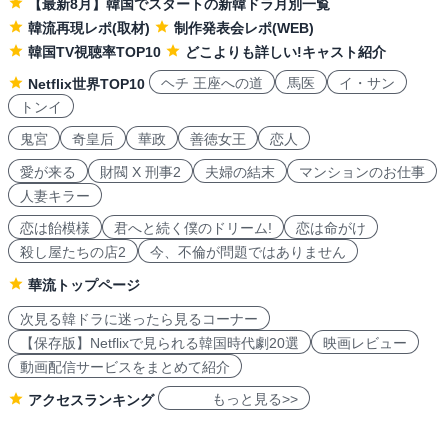
【最新8月】韓国でスタートの新韓ドラ月別一覧
韓流再現レポ(取材)
制作発表会レポ(WEB)
韓国TV視聴率TOP10
どこよりも詳しい!キャスト紹介
ヘチ 王座への道
馬医
イ・サン
Netflix世界TOP10
トンイ
鬼宮
奇皇后
華政
善徳女王
恋人
愛が来る
財閥 X 刑事2
夫婦の結末
マンションのお仕事
人妻キラー
恋は飴模様
君へと続く僕のドリーム!
恋は命がけ
殺し屋たちの店2
今、不倫が問題ではありません
華流トップページ
次見る韓ドラに迷ったら見るコーナー
【保存版】Netflixで見られる韓国時代劇20選
映画レビュー
動画配信サービスをまとめて紹介
もっと見る>>
アクセスランキング