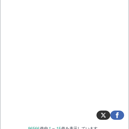
96566
件中
1
～
15
件を表示しています。