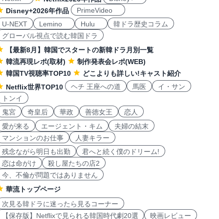
PrimeVideo
Disney+2026年作品
U-NEXT
Lemino
Hulu
韓ドラ歴史コラム
グローバル視点で読む韓国ドラ
【最新8月】韓国でスタートの新韓ドラ月別一覧
韓流再現レポ(取材)
制作発表会レポ(WEB)
韓国TV視聴率TOP10
どこよりも詳しい!キャスト紹介
ヘチ 王座への道
馬医
イ・サン
Netflix世界TOP10
トンイ
鬼宮
奇皇后
華政
善徳女王
恋人
愛が来る
エージェント・キム
夫婦の結末
マンションのお仕事
人妻キラー
残念ながら明日も出勤
君へと続く僕のドリーム!
恋は命がけ
殺し屋たちの店2
今、不倫が問題ではありません
華流トップページ
次見る韓ドラに迷ったら見るコーナー
【保存版】Netflixで見られる韓国時代劇20選
映画レビュー