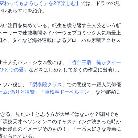
変わってもよろしく」を2倍楽しむ】
では、ドラマの見
バレあらすじを紹介。
熱い注目を集めている。転生を繰り返す主人公という斬
トーリーで連載期間ネイバーウェブコミック人気順最上
、日本、タイなど海外連載によるグローバル累積アクセス
す主人公パン・ジウム役には、
「哲仁王后 俺がクイー
ひとつの愛」
などをはじめとして多くの作品に出演し、
・ソハ役は、
「梨泰院クラス」
での悪役で一躍人気俳優
ーム: 偽りと復讐」
「軍検事ドーベルマン」
など確実に
できる、見たい！と思う方が大半ではないか？韓国でも
「演技天才ヘソンオンニのキャスティング決まった時か
全部漫画のイメージそのもの！」「一番大好きな漫画に
寄せられている。