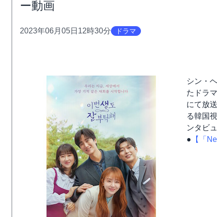
ー動画
2023年06月05日12時30分
ドラマ
シン・
たドラマ
にて放送
る韓国
ンタビ
●
【「Ne