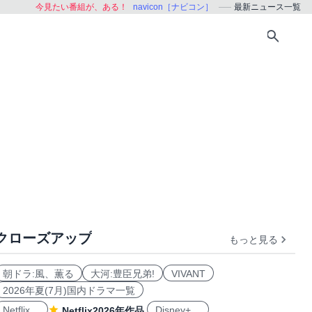
今見たい番組が、ある！
navicon［ナビコン］
最新ニュース一覧
クローズアップ
もっと見る
朝ドラ:風、薫る
大河:豊臣兄弟!
VIVANT
2026年夏(7月)国内ドラマ一覧
Netflix
Disney+
Netflix2026年作品