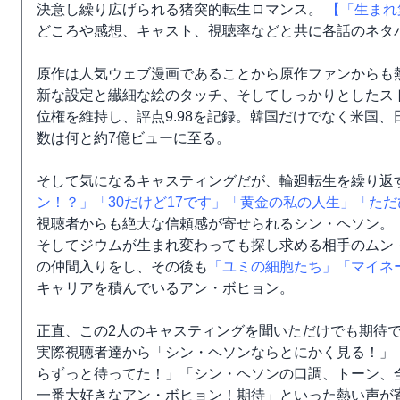
決意し繰り広げられる猪突的転生ロマンス。
【「生まれ
どころや感想、キャスト、視聴率などと共に各話のネタ
原作は人気ウェブ漫画であることから原作ファンからも
新な設定と纎細な絵のタッチ、そしてしっかりとしたス
位権を維持し、評点9.98を記録。韓国だけでなく米国
数は何と約7億ビューに至る。
そして気になるキャスティングだが、輪廻転生を繰り返
ン！？」
「30だけど17です」
「黄金の私の人生」
「ただ
視聴者からも絶大な信頼感が寄せられるシン・ヘソン。
そしてジウムが生まれ変わっても探し求める相手のムン
の仲間入りをし、その後も
「ユミの細胞たち」
「マイネ
キャリアを積んでいるアン・ボヒョン。
正直、この2人のキャスティングを聞いただけでも期待
実際視聴者達から「シン・ヘソンならとにかく見る！」
らずっと待ってた！」「シン・ヘソンの口調、トーン、
一番大好きなアン・ボヒョン！期待」といった熱い声が