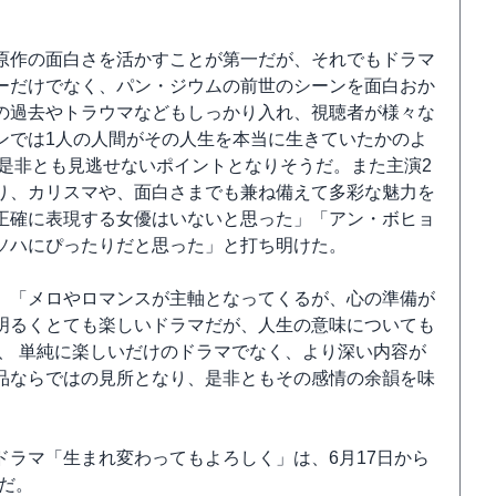
原作の面白さを活かすことが第一だが、それでもドラマ
ーだけでなく、パン・ジウムの前世のシーンを面白おか
の過去やトラウマなどもしっかり入れ、視聴者が様々な
ンでは1人の人間がその人生を本当に生きていたかのよ
是非とも見逃せないポイントとなりそうだ。また主演2
り、カリスマや、面白さまでも兼ね備えて多彩な魅力を
正確に表現する女優はいないと思った」「アン・ボヒョ
ソハにぴったりだと思った」と打ち明けた。
、「メロやロマンスが主軸となってくるが、心の準備が
明るくとても楽しいドラマだが、人生の意味についても
、 単純に楽しいだけのドラマでなく、より深い内容が
品ならではの見所となり、是非ともその感情の余韻を味
ラマ「生まれ変わってもよろしく」は、6月17日から
定だ。