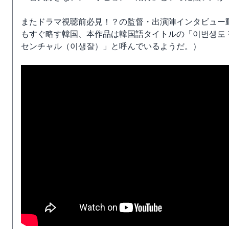
またドラマ視聴前必見！？の監督・出演陣インタビュー
もすぐ略す韓国、本作品は韓国語タイトルの「이번생도
センチャル（이생잘）」と呼んでいるようだ。）