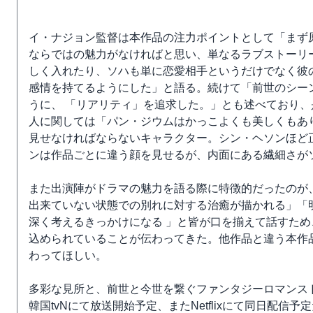
イ・ナジョン監督は本作品の注力ポイントとして「まず
ならではの魅力がなければと思い、単なるラブストーリ
しく入れたり、ソハも単に恋愛相手というだけでなく彼
感情を持てるようにした」と語る。続けて「前世のシー
うに、 「リアリティ」を追求した。」とも述べており、
人に関しては「パン・ジウムはかっこよくも美しくもあ
見せなければならないキャラクター。シン・ヘソンほど
ンは作品ごとに違う顔を見せるが、内面にある繊細さが
また出演陣がドラマの魅力を語る際に特徴的だったのが
出来ていない状態での別れに対する治癒が描かれる」「
深く考えるきっかけになる 」と皆が口を揃えて話すため
込められていることが伝わってきた。他作品と違う本作
わってほしい。
多彩な見所と、前世と今世を繋ぐファンタジーロマンスド
韓国tvNにて放送開始予定、またNetflixにて同日配信予