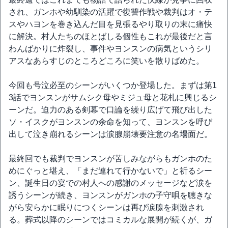
され、ガンホや幼馴染の活躍で復讐作戦や裁判はオ・テ
スやハヨンを巻き込んだ目を見張るやり取りの末に痛快
に解決。村人たちのほとばしる個性もこれが最後だと言
わんばかりに炸裂し、事件やヨンスンの病気というシリ
アスなあらすじのところどころに笑いを散りばめた。
今回も号泣必至のシーンがいくつか登場した。まずは第1
3話でヨンスンがサムシク母やミジュ母と花札に興じるシ
ーンだ。迫力のある剣幕で口論を繰り広げて飛び出した
ソ・イスクがヨンスンの余命を知って、ヨンスンを呼び
出して泣き崩れるシーンは涙腺崩壊要注意の名場面だ。
最終回でも裁判でヨンスンが苦しみながらもガンホのた
めにぐっと堪え、「まだ連れて行かないで」と祈るシー
ン、誕生日の宴での村人への感謝のメッセージなど涙を
誘うシーンが続き、ヨンスンがガンホの子守唄を聴きな
がら安らかに眠りにつくシーンは再び涙腺を刺激され
る。葬式以降のシーンではコミカルな展開が続くが、ガ