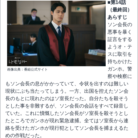
■第14話
（最終回）
あらすじ
ソン会長の
悪事を暴く
証言をする
ようオ・テ
スに取引を
持ちかけた
ガンホ。警
画像出典：番組公式サイト
察や検察に
もソン会長の息がかかっていて、令状を出すのは難しい
現状にぶち当たってしまう。一方、出国を控えたソン会
長のもとに現れたのはソ室長だった。自分たちを殺そう
とした事を非難するが、ソン会長の会話をすべて録音し
ていた。これに憤慨したソン会長がソ室長を殺そうとし
たところでガンホが現れ緊急逮捕。全てはソ室長から連
絡を受けたガンホが現行犯としてソン会長を捕まえるた
めの作戦だった。