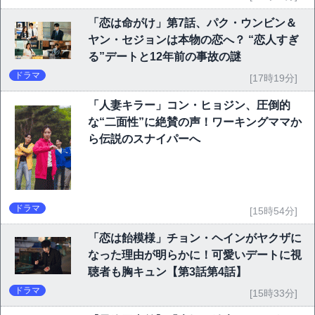
「恋は命がけ」第7話、パク・ウンビン＆
ヤン・セジョンは本物の恋へ？ “恋人すぎ
る”デートと12年前の事故の謎
ドラマ
[17時19分]
「人妻キラー」コン・ヒョジン、圧倒的
な“二面性”に絶賛の声！ワーキングママか
ら伝説のスナイパーへ
ドラマ
[15時54分]
「恋は飴模様」チョン・ヘインがヤクザに
なった理由が明らかに！可愛いデートに視
聴者も胸キュン【第3話第4話】
ドラマ
[15時33分]