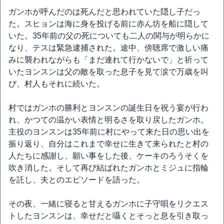
ガンホが呼んだのは死んだと思われていた隠し子だっ
た。スヒョンは海に身を投げる前に赤ん坊を船に隠して
いた。35年前の父の死についても二人の関与が明らかに
なり、テスは緊急逮捕された。途中、傍聴席で激しい痛
みに襲われながらも「まだ連れて行かないで」と祈って
いたヨンスンは父の敵を取った息子を見て涙で万歳を叫
び、村人もそれに続いた。
村ではガンホの勝利とヨンスンの誕生日を祝う宴が行わ
れ、かつての温かい表情と明るさを取り戻したガンホ。
主役のヨンスンは35年前に村にやって来た日の思い出を
振り返り、自分はこれまで幸せに生きて来られたと村の
人たちに感謝し、願い事をした後、ケーキのろうそくを
吹き消した。そして再び結ばれたガンホとミジュに指輪
を託し、夫とのエピソードを語った。
その夜、一緒に寝ると甘えるガンホに子守唄をリクエス
トしたヨンスンは、幸せだと囁くとそっと息を引き取っ