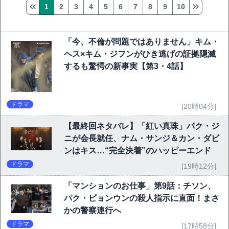
1
2
3
4
5
6
7
8
9
10
「今、不倫が問題ではありません」キム・
ヘス×キム・ジフンがひき逃げの証拠隠滅
するも驚愕の新事実【第3・4話】
ドラマ
[20時04分]
【最終回ネタバレ】「紅い真珠」パク・ジ
ニが会長就任、ナム・サンジ＆カン・ダビ
ンはキス…“完全決着”のハッピーエンド
ドラマ
[19時12分]
「マンションのお仕事」第9話：チソン、
パク・ビョンウンの殺人指示に直面！まさ
かの警察連行へ
ドラマ
[17時58分]