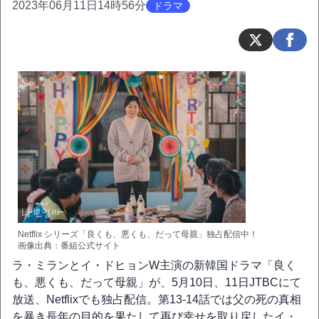
2023年06月11日14時56分
ドラマ
Netflix シリーズ「良くも、悪くも、だって母親」独占配信中！
画像出典：番組公式サイト
ラ・ミランとイ・ドヒョンW主演の新韓国ドラマ「良く
も、悪くも、だって母親」が、5月10日、11日JTBCにて
放送、Netflixでも独占配信。第13-14話では父の死の真相
を暴き長年の目的を果たして再び幸せを取り戻したイ・