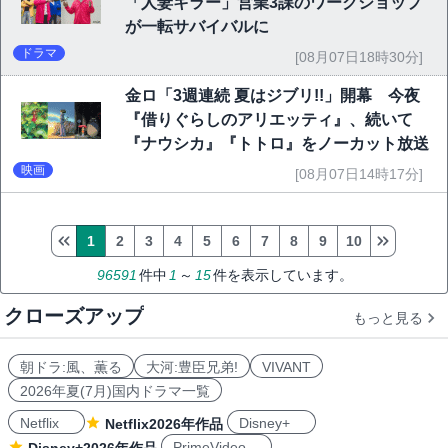
「人妻キラー」営業3課のワークショップ
が一転サバイバルに
ドラマ
[08月07日18時30分]
金ロ「3週連続 夏はジブリ!!」開幕 今夜
『借りぐらしのアリエッティ』、続いて
『ナウシカ』『トトロ』をノーカット放送
映画
[08月07日14時17分]
1
2
3
4
5
6
7
8
9
10
96591
件中
1
～
15
件を表示しています。
クローズアップ
もっと見る
朝ドラ:風、薫る
大河:豊臣兄弟!
VIVANT
2026年夏(7月)国内ドラマ一覧
Netflix
Disney+
Netflix2026年作品
PrimeVideo