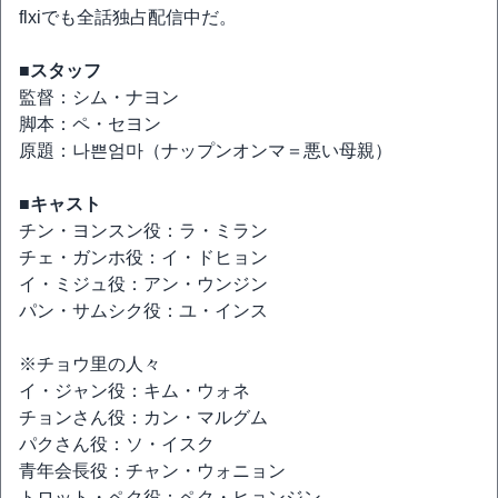
flxiでも全話独占配信中だ。
■スタッフ
監督：シム・ナヨン
脚本：ペ・セヨン
原題：나쁜엄마（ナップンオンマ＝悪い母親）
■キャスト
チン・ヨンスン役：ラ・ミラン
チェ・ガンホ役：イ・ドヒョン
イ・ミジュ役：アン・ウンジン
パン・サムシク役：ユ・インス
※チョウ里の人々
イ・ジャン役：キム・ウォネ
チョンさん役：カン・マルグム
パクさん役：ソ・イスク
青年会長役：チャン・ウォニョン
トロット・ペク役：ペク・ヒョンジン