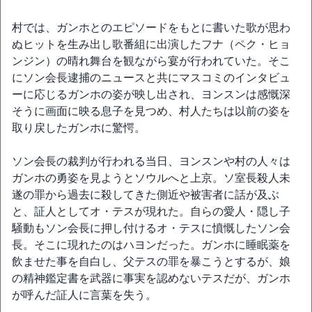
村では、ガンホとのエピソードをもとに書いた歌が思わ
ぬヒットを生み出し歌番組に出演したフナ（ペク・ヒョ
ンジン）の晴れ舞台を観ながら宴が行われていた。そこ
にソン会長逮捕のニュースと共にマスコミのインタビュ
ーに応じるガンホの姿が映し出され、ヨンスンは感慨深
そうに画面に映る息子を見つめ、村人たちは以前の姿を
取り戻したガンホに驚愕。
ソン会長の裁判が行われる当日、ヨンスンや村の人々は
ガンホの勇姿を見ようとソウルへと上京。ソ室長殺人未
遂の罪から過去に殺してきた側近や被害者に話が及ぶ
と、証人としてオ・テスが現れた。自らの愛人・隠し子
騒動もソン会長に押し付けるオ・テスに憤慨したソン会
長。そこに現れたのはハヨンだった。ガンホに睡眠薬を
飲ませた事を自白し、父テスの罪を暴こうとするが、娘
の精神鑑定書を武器に事実を認めないテスだが、ガンホ
が呼んだ証人に言葉を失う。