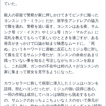
ていた。
殺人の容疑で警察が家に押しかけてきてピンチに陥った
ヨンスン（ラ・ミラン）だが、留学生アンドレアの協力
で難を逃れ、警察を追い返す。ヨンスンはある夜、サム
シク母（ソ・イスク）やミジュ母（カン・マルグム）に
花札を教えてもらって楽しいひとときを過ごすが、ある
発言がきっかけで口論が始まり険悪なムードに。「死
ぬ」というキーワードに過敏に反応したミジュ母に対し
て腹を立てるサムシク母だが、ヨンスンの余命があまり
残っていない事を知ると号泣しながらヨンスンを励ま
し、これ以降、ガンホの不在中は村の人々がヨンスンの
家に集まって彼女を見守るようになった。
カウンセラーに扮して病室に潜入したミジュはハヨンを
説得。拒むハヨンだったが、ミジュの強い説得に改心。
一同の作戦は成功してハヨンは病院から脱走するもの
の、サムシクのおっちょこちょいなミスのせいで身元が
バレてしまい、向かったのは借金取り（イ・ギュヒ / 特別