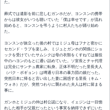
た。
葬式では遺影を前に悲しむガンホだが、ヨンスンの携帯
からは彼女がいつも聴いていた「僕は幸せです」が流れ
始めると、ヨンスンを弔うように村人たちが踊り始め
た。
ヨンスンが旅立った後の村ではミジュ母はフナと密かに
セカンド・ラブを楽しみ、ミジュとガンホの関係にショ
ックを受けていたサムシクは母の衣類をくすねては服役
中のハヨンのもとに通い詰めていた。ソ室長とチャ代理
は完全にサンチュ農家に転身。正体不明だった里長夫人
（パク・ボギョン）は噂通り日本の暴力団の娘だった。
突然日本に帰ると言い出した妻に困惑する里長（キム・
ウォネ）だが、突然つわりに襲われた夫人は村に留まる
事に。
ガンホとミジュの仲は村公認になり、イェジンは一目惚
れした相手が父親だったという事実を納得できずにいた