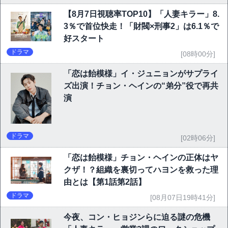
【8月7日視聴率TOP10】「人妻キラー」8.
3％で首位快走！「財閥×刑事2」は6.1％で
好スタート
ドラマ
[08時00分]
「恋は飴模様」イ・ジュニョンがサプライ
ズ出演！チョン・ヘインの“弟分”役で再共
演
ドラマ
[02時06分]
「恋は飴模様」チョン・ヘインの正体はヤ
クザ！？組織を裏切ってハヨンを救った理
由とは【第1話第2話】
ドラマ
[08月07日19時41分]
今夜、コン・ヒョジンらに迫る謎の危機