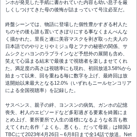
ンホが発見した手紙に書かれていた内容も幼い息子を厳
しくしつけてきた母の後悔が詰まっていて号泣必至だ。
終盤シーンでは、物語に登場した個性豊かすぎる村人た
ちのその後も誰も置いてきぼりにする事なくまんべんな
く描かれた。里長と遂に美容マスクを剥ぎ取った夫人の
日本語でのやりとりやミジュ母とフナの秘密の関係、サ
ムシクとハヨンのラブラインなど予想外の展開も含め、
笑えて心温まる結末で最後まで視聴者を楽しませてくれ
た。満足度の高さは視聴率にも現れ、初回放送3.58%から
始まって以来、回を重ねる毎に数字を上げ、最終回は放
送開始以来最大となる12.0%（いずれもニールセンコリア
による全国視聴率）を記録した。
サスペンス、親子の絆、ヨンスンの病気、ガンホの記憶
喪失、村人のエピソードなど多彩過ぎる要素を綺麗にま
とめ上げ、要所要所で人生の道標になるような名言も教
えてくれた名作「よくも、悪くも、だって母親」は韓国J
TBCにて2023年4月26日～6月8日まで全14話で放送。Net