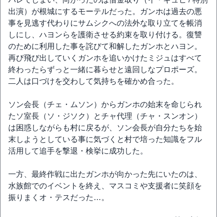
出演）が根城にするモーテルだった。ガンホは過去の悪
事を見逃す代わりにサムシクへの法外な取り立てを帳消
しにし、ハヨンらを護衛させる約束を取り付ける。復讐
のために利用した事を詫びて和解したガンホとハヨン。
再び飛び出していくガンホを追いかけたミジュはすべて
終わったらずっと一緒に暮らせと遠回しなプロポーズ。
二人は口づけを交わして気持ちを確かめ合った。
ソン会長（チェ・ムソン）からガンホの始末を命じられ
たソ室長（ソ・ジソク）とチャ代理（チャ・スンオン）
は困惑しながらも村に戻るが、ソン会長が自分たちを始
末しようとしている事に気づくと村で培った知識をフル
活用して追手を撃退・検挙に成功した。
一方、最終作戦に出たガンホが向かった先にいたのは、
水族館でのイベントを終え、マスコミや支援者に笑顔を
振りまくオ・テスだった…。