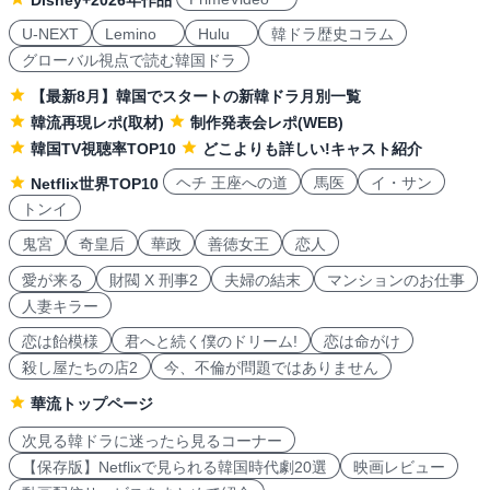
Disney+2026年作品
U-NEXT
Lemino
Hulu
韓ドラ歴史コラム
グローバル視点で読む韓国ドラ
【最新8月】韓国でスタートの新韓ドラ月別一覧
韓流再現レポ(取材)
制作発表会レポ(WEB)
韓国TV視聴率TOP10
どこよりも詳しい!キャスト紹介
ヘチ 王座への道
馬医
イ・サン
Netflix世界TOP10
トンイ
鬼宮
奇皇后
華政
善徳女王
恋人
愛が来る
財閥 X 刑事2
夫婦の結末
マンションのお仕事
人妻キラー
恋は飴模様
君へと続く僕のドリーム!
恋は命がけ
殺し屋たちの店2
今、不倫が問題ではありません
華流トップページ
次見る韓ドラに迷ったら見るコーナー
【保存版】Netflixで見られる韓国時代劇20選
映画レビュー