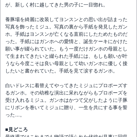
が、新しく村に越してきた男の子に一目惚れ。
養豚場を綺麗に改装してヨンスンとの思い出が詰まった
写真を飾ったミジュ。写真の裏から手紙を発見したガン
ホ。手紙はヨンスンが亡くなる直前にしたためたものだ
った。手紙にはガンホへの愛情と、誕生ケーキにかけた
願い事が綴られていた。もう一度だけガンホの母親とし
て生まれてきたいと綴られた手紙には、もしも願いが叶
うなら今度こそは良い母親として幼いガンホに優しく接
したいと書かれていた。手紙を見て涙するガンホ。
白いドレスに着替えてやってきたミジュにプロポーズす
るガンホ。その幼稚な演出に呆れながらもプロポーズを
受け入れるミジュ。ガンホはかつて父がしたように子豚
にリボンを巻いてミジュに贈り、一生を共にする事を誓
った…。
■見どころ
最終週ではこれまでも物語で語られた伏線が見事に回収