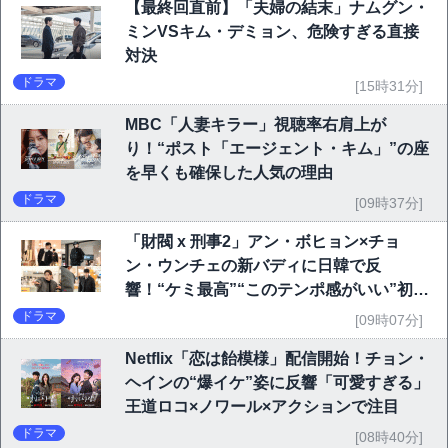
【最終回直前】「夫婦の結末」ナムグン・
ミンVSキム・デミョン、危険すぎる直接
対決
ドラマ
[15時31分]
MBC「人妻キラー」視聴率右肩上が
り！“ポスト「エージェント・キム」”の座
を早くも確保した人気の理由
ドラマ
[09時37分]
「財閥 x 刑事2」アン・ボヒョン×チョ
ン・ウンチェの新バディに日韓で反
響！“ケミ最高”“このテンポ感がいい”初回
6.1％で好発進
ドラマ
[09時07分]
Netflix「恋は飴模様」配信開始！チョン・
ヘインの“爆イケ”姿に反響「可愛すぎる」
王道ロコ×ノワール×アクションで注目
ドラマ
[08時40分]