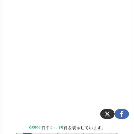
96591
件中
1
～
15
件を表示しています。