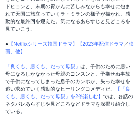
ドヒョンと、末期の胃がんに苦しみながらも幸せに包ま
れて天国に旅立っていくラ・ミランの様子が描かれ、感
動的な最終回を迎えた。気になるあらすじと見どころを
見ていこう。
●
【Netflixシリーズ韓国ドラマ】
【2023年配信ドラマ
／
映
画、他】
「良くも、悪くも、だって母親」
は、子供のために悪い
母になるしかなかった母親のヨンスンと、予期せぬ事故
で子供になってしまった息子のガンホが、失った幸せを
追い求めていく感動的なヒーリングコメディだ。
【「良
くも、悪くも、だって母親」を2倍楽しむ】
では、各話の
ネタバレあらすじや見どころなどドラマを深掘り紹介し
ている。