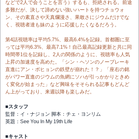
などで2人で会うことを言う）するも、拒絶される。前途
多難だが、決して諦めない強いハートを持つチョウォ
ン、その素直さや天真爛漫さ、果敢さにジウムだけでな
く、視聴者達も妹のように応援したくなるだろう。
第4話視聴率は平均5.7%、最高6.4%を記録。首都圏に至
っては平均6.3%、最高7.1%！自己最高記録更新と共に同
時間帯1位を記録し、2人の関係のように、視聴率も人気
上昇の加速度を高めた。「シン・ヘソンのノーブレーキ
直進にアン・ボヒョンの鉄壁が崩れた！？」「座右の銘
がパワー直進のジウムの魚網にソハが引っかかりときめ
く変化が始まった」など興味をそそられる記事もどんど
ん上がっており、来週以降も楽しみだ。
■スタッフ
監督：イ・ナジョン 脚本：チェ・ヨンリム
英題：See You In My 19th Life
■キャスト