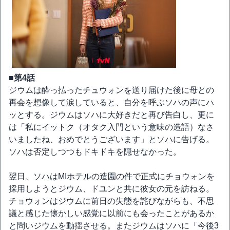
■第4話
ジウムは酔っ払ったチュウォンを送り届けた後に母との
再会を想像して涙していると、自分を呼ぶソハの声にハ
ッとする。ジウムはソハに大好きだと再び告白し、更に
は「私にイットク（オタク入門という意味の造語）なさ
いましたね、おめでとうございます」とソハに告げる。
ソハは否定しつつもドキドキを隠せなかった。
翌日、ソハはMIホテルの造園の件で正式にチョウォンを
採用しようとジウム、ドユンと共に彼女の元を訪ねる。
チョウォンはジウムに前日の失態を詫びながらも、不思
議と感じた懐かしい感覚に以前にも会ったことがあるか
と問いジウムを動揺させる。またジウムはソハに「今後3