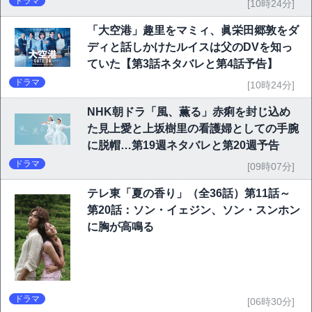
ドラマ
[10時24分]
「大空港」趣里をマミィ、眞栄田郷敦をダ
ディと話しかけたルイスは父のDVを知っ
ていた【第3話ネタバレと第4話予告】
ドラマ
[10時24分]
NHK朝ドラ「風、薫る」赤痢を封じ込め
た見上愛と上坂樹里の看護婦としての手腕
に脱帽…第19週ネタバレと第20週予告
ドラマ
[09時07分]
テレ東「夏の香り」（全36話）第11話～
第20話：ソン・イェジン、ソン・スンホン
に胸が高鳴る
ドラマ
[06時30分]