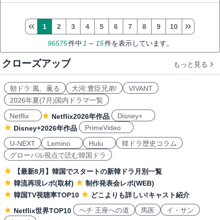
1
2
3
4
5
6
7
8
9
10
96575
件中
1
～
15
件を表示しています。
クローズアップ
もっと見る
朝ドラ:風、薫る
大河:豊臣兄弟!
VIVANT
2026年夏(7月)国内ドラマ一覧
Netflix
Disney+
Netflix2026年作品
PrimeVideo
Disney+2026年作品
U-NEXT
Lemino
Hulu
韓ドラ歴史コラム
グローバル視点で読む韓国ドラ
【最新8月】韓国でスタートの新韓ドラ月別一覧
韓流再現レポ(取材)
制作発表会レポ(WEB)
韓国TV視聴率TOP10
どこよりも詳しい!キャスト紹介
ヘチ 王座への道
馬医
イ・サン
Netflix世界TOP10