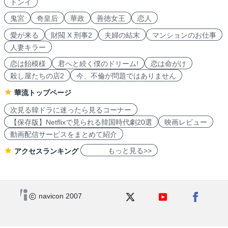
トンイ
鬼宮
奇皇后
華政
善徳女王
恋人
愛が来る
財閥 X 刑事2
夫婦の結末
マンションのお仕事
人妻キラー
恋は飴模様
君へと続く僕のドリーム!
恋は命がけ
殺し屋たちの店2
今、不倫が問題ではありません
華流トップページ
次見る韓ドラに迷ったら見るコーナー
【保存版】Netflixで見られる韓国時代劇20選
映画レビュー
動画配信サービスをまとめて紹介
もっと見る>>
アクセスランキング
navicon 2007