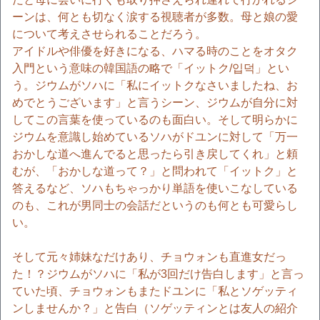
ーンは、何とも切なく涙する視聴者が多数。母と娘の愛
について考えさせられることだろう。
アイドルや俳優を好きになる、ハマる時のことをオタク
入門という意味の韓国語の略で「イットク/입덕」とい
う。ジウムがソハに「私にイットクなさいましたね、お
めでとうございます」と言うシーン、ジウムが自分に対
してこの言葉を使っているのも面白い。そして明らかに
ジウムを意識し始めているソハがドユンに対して「万一
おかしな道へ進んでると思ったら引き戻してくれ」と頼
むが、「おかしな道って？」と問われて「イットク」と
答えるなど、ソハもちゃっかり単語を使いこなしている
のも、これが男同士の会話だというのも何とも可愛らし
い。
そして元々姉妹なだけあり、チョウォンも直進女だっ
た！？ジウムがソハに「私が3回だけ告白します」と言っ
ていた頃、チョウォンもまたドユンに「私とソゲッティ
ンしませんか？」と告白（ソゲッティンとは友人の紹介