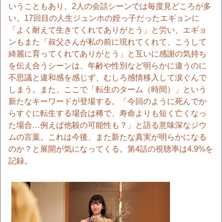
いうこともあり、2人の会話シーンでは毎度見どころが多
い。17回目の人生ジュンホの姪っ子だったエギョンに
「よく耐えて生きてくれてありがとう」と労い、エギョ
ンもまた「叔父さんが私の前に現れてくれて、こうして
綺麗に育ってくれてありがとう」と互いに感謝の気持ち
を伝え合うシーンは、年齢や性別など明らかに違うのに
不思議と違和感を感じず、むしろ感情移入して涙ぐんで
しまう。また、ここで「転生のターム（時間）」という
新たなキーワードが登場する。「今回のように死んでか
らすぐに転生する場合は稀で、寿命よりも短く亡くなっ
た場合…例えば他殺の可能性も？」と語る意味深なジウ
ムの言葉。これは今後、また新たな真実が明らかになる
のか？と展開が気になってくる。第4話の視聴率は4.9%を
記録。