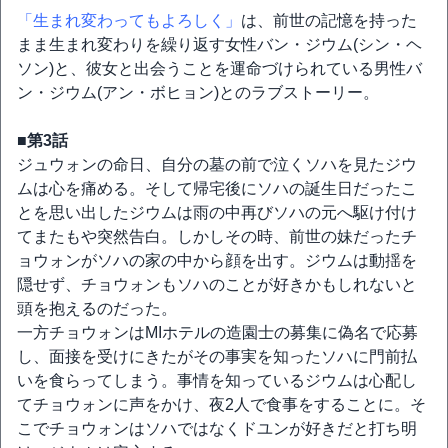
「生まれ変わってもよろしく」
は、前世の記憶を持った
まま生まれ変わりを繰り返す女性バン・ジウム(シン・ヘ
ソン)と、彼女と出会うことを運命づけられている男性バ
ン・ジウム(アン・ボヒョン)とのラブストーリー。
■第3話
ジュウォンの命日、自分の墓の前で泣くソハを見たジウ
ムは心を痛める。そして帰宅後にソハの誕生日だったこ
とを思い出したジウムは雨の中再びソハの元へ駆け付け
てまたもや突然告白。しかしその時、前世の妹だったチ
ョウォンがソハの家の中から顔を出す。ジウムは動揺を
隠せず、チョウォンもソハのことが好きかもしれないと
頭を抱えるのだった。
一方チョウォンはMIホテルの造園士の募集に偽名で応募
し、面接を受けにきたがその事実を知ったソハに門前払
いを食らってしまう。事情を知っているジウムは心配し
てチョウォンに声をかけ、夜2人で食事をすることに。そ
こでチョウォンはソハではなくドユンが好きだと打ち明