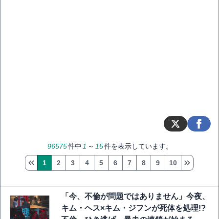
96575
件中
1
～
15
件を表示しています。
1
2
3
4
5
6
7
8
9
10
「今、不倫が問題ではありません」今夜、
キム・ヘス×キム・ジフンが死体を処理!?