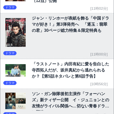
（12点）公開
ドラマ
[11時02分]
ジャン・リンホーが表紙を飾る「中国ドラ
マが好き！」第3弾発売へ 「逐玉：翡翠
の君」30ページ総力特集＆限定特典も
ドラマ
[11時00分]
「ラストノート」内田有紀に愛を告白した
寺西拓人だが、坂井真紀から逃れられる
か？【第5話ネタバレと第6話予告】
ドラマ
[10時56分]
ソン・ガン除隊後初主演作「フォーハン
ズ」新ティザー公開 イ・ジュニョンとの
友情がライバル関係へ…切ない青春ドラマ
に期待