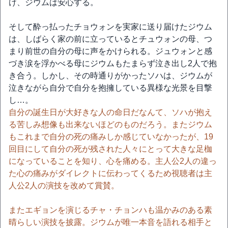
け、ジウムは安心する。
そして酔っ払ったチョウォンを実家に送り届けたジウム
は、しばらく家の前に立っているとチュウォンの母、つ
まり前世の自分の母に声をかけられる。ジュウォンと感
づき涙を浮かべる母にジウムもたまらず泣き出し2人で抱
き合う。しかし、その時通りがかったソハは、ジウムが
泣きながら自分で自分を抱擁している異様な光景を目撃
し…。
自分の誕生日が大好きな人の命日だなんて、ソハが抱え
る苦しみ想像も出来ないほどのものだろう。またジウム
もこれまで自分の死の痛みしか感じていなかったが、19
回目にして自分の死が残された人々にとって大きな足枷
になっていることを知り、心を痛める。主人公2人の違っ
た心の痛みがダイレクトに伝わってくるため視聴者は主
人公2人の演技を改めて賞賛。
またエギョンを演じるチャ・チョンハも温かみのある素
晴らしい演技を披露。ジウムが唯一本音を語れる相手と