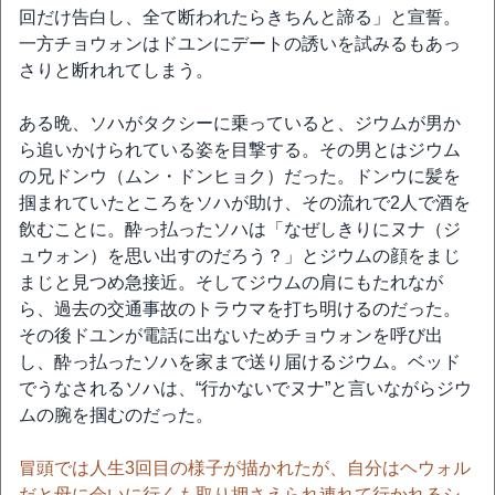
回だけ告白し、全て断われたらきちんと諦る」と宣誓。
一方チョウォンはドユンにデートの誘いを試みるもあっ
さりと断れれてしまう。
ある晩、ソハがタクシーに乗っていると、ジウムが男か
ら追いかけられている姿を目撃する。その男とはジウム
の兄ドンウ（ムン・ドンヒョク）だった。ドンウに髪を
掴まれていたところをソハが助け、その流れで2人で酒を
飲むことに。酔っ払ったソハは「なぜしきりにヌナ（ジ
ュウォン）を思い出すのだろう？」とジウムの顔をまじ
まじと見つめ急接近。そしてジウムの肩にもたれなが
ら、過去の交通事故のトラウマを打ち明けるのだった。
その後ドユンが電話に出ないためチョウォンを呼び出
し、酔っ払ったソハを家まで送り届けるジウム。ベッド
でうなされるソハは、“行かないでヌナ”と言いながらジウ
ムの腕を掴むのだった。
冒頭では人生3回目の様子が描かれたが、自分はヘウォル
だと母に会いに行くも取り押さえられ連れて行かれるシ