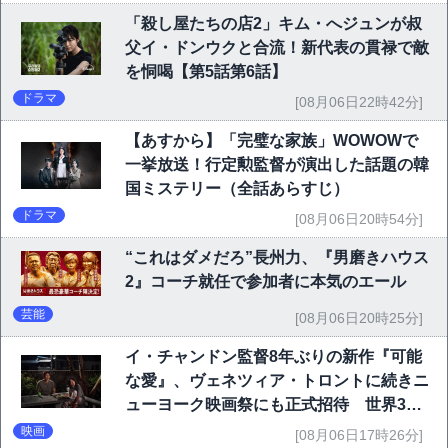
「殺し屋たちの店2」キム・へジュンが叔
父イ・ドンウクと合流！新代表の貫禄で敵
を恫喝【第5話第6話】
ドラマ
[08月06日22時42分]
【あすから】「完璧な家族」WOWOWで
一挙放送！行定勲監督が演出した話題の韓
国ミステリー（全話あらすじ）
ドラマ
[08月06日20時54分]
“これはダメだろ”長州力、『男磨きハウス
2』コーチ就任で参加者に本気のエール
芸能
[08月06日20時25分]
イ・チャンドン監督8年ぶりの新作『可能
な愛』、ヴェネツィア・トロントに続きニ
ューヨーク映画祭にも正式招待 世界3大
映画祭で快挙｜Netflix映画
映画
[08月06日17時26分]