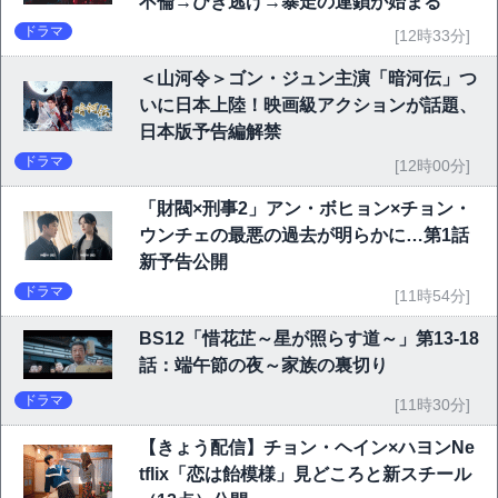
不倫→ひき逃げ→暴走の連鎖が始まる
ドラマ
[12時33分]
＜山河令＞ゴン・ジュン主演「暗河伝」つ
いに日本上陸！映画級アクションが話題、
日本版予告編解禁
ドラマ
[12時00分]
「財閥×刑事2」アン・ボヒョン×チョン・
ウンチェの最悪の過去が明らかに…第1話
新予告公開
ドラマ
[11時54分]
BS12「惜花芷～星が照らす道～」第13-18
話：端午節の夜～家族の裏切り
ドラマ
[11時30分]
【きょう配信】チョン・ヘイン×ハヨンNe
tflix「恋は飴模様」見どころと新スチール