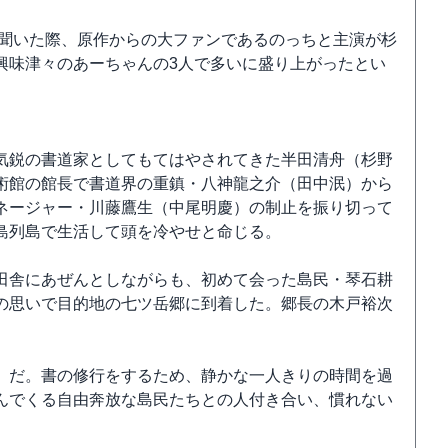
の話を聞いた際、原作からの大ファンであるのっちと主演が杉
興味津々のあーちゃんの3人で多いに盛り上がったとい
気鋭の書道家としてもてはやされてきた半田清舟（杉野
術館の館長で書道界の重鎮・八神龍之介（田中泯）から
ネージャー・川藤鷹生（中尾明慶）の制止を振り切って
島列島で生活して頭を冷やせと命じる。
田舎にあぜんとしながらも、初めて会った島民・琴石耕
の思いで目的地の七ツ岳郷に到着した。郷長の木戸裕次
）だ。書の修行をするため、静かな一人きりの時間を過
んでくる自由奔放な島民たちとの人付き合い、慣れない