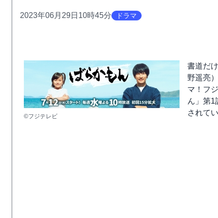
2023年06月29日10時45分
ドラマ
書道だ
野遥亮
マ！フジ
ん」第1
されてい
©フジテレビ