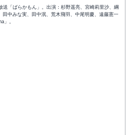
2時放送「ばらかもん」。出演：杉野遥亮、宮崎莉里沙、綱
、田中みな実、田中泯、荒木飛羽、中尾明慶、遠藤憲一
ma」。