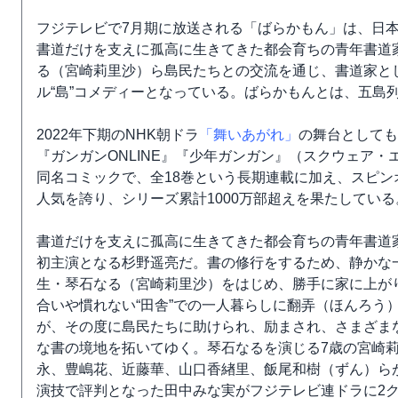
フジテレビで7月期に放送される「ばらかもん」は、日
書道だけを支えに孤高に生きてきた都会育ちの青年書道
る（宮崎莉里沙）ら島民たちとの交流を通じ、書道家と
ル“島”コメディーとなっている。ばらかもんとは、五島
2022年下期のNHK朝ドラ
「舞いあがれ」
の舞台としても
『ガンガンONLINE』『少年ガンガン』（スクウェア・エ
同名コミックで、全18巻という長期連載に加え、スピ
人気を誇り、シリーズ累計1000万部超えを果たしている
書道だけを支えに孤高に生きてきた都会育ちの青年書道
初主演となる杉野遥亮だ。書の修行をするため、静かな
生・琴石なる（宮崎莉里沙）をはじめ、勝手に家に上が
合いや慣れない“田舎”での一人暮らしに翻弄（ほんろう
が、その度に島民たちに助けられ、励まされ、さまざま
な書の境地を拓いてゆく。琴石なるを演じる7歳の宮崎
永、豊嶋花、近藤華、山口香緖里、飯尾和樹（ずん）ら
演技で評判となった田中みな実がフジテレビ連ドラに2