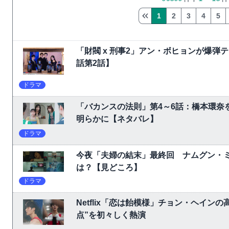
1
2
3
4
5
「財閥 x 刑事2」アン・ボヒョンが爆
話第2話】
ドラマ
「バカンスの法則」第4～6話：橋本環奈
明らかに【ネタバレ】
ドラマ
今夜「夫婦の結末」最終回 ナムグン・
は？【見どころ】
ドラマ
Netflix「恋は飴模様」チョン・ヘイ
点”を初々しく熱演