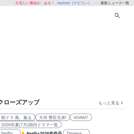
今見たい番組が、ある！
navicon［ナビコン］
最新ニュース一覧
クローズアップ
もっと見る
朝ドラ:風、薫る
大河:豊臣兄弟!
VIVANT
2026年夏(7月)国内ドラマ一覧
Netflix
Disney+
Netflix2026年作品