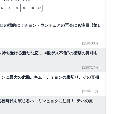
6
7
8
9
10
弾テロの標的に！チョン・ウンチェとの再会にも注目【第1
[15時30分]
を待ち受ける新たな恋…“4股ゲス不倫”の衝撃の真相も
[13時17分]
ミンに最大の危機…キム・デミョンの裏切り、その真相
[12時47分]
ンの高校時代を演じるハ・ミンヒョクに注目！“テハの原