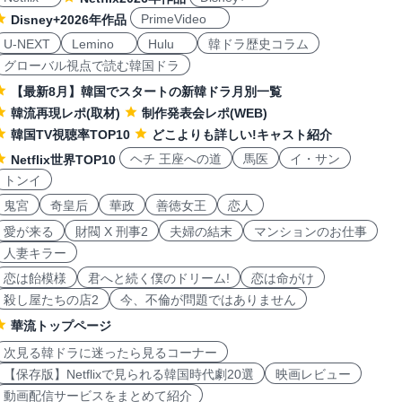
PrimeVideo
Disney+2026年作品
U-NEXT
Lemino
Hulu
韓ドラ歴史コラム
グローバル視点で読む韓国ドラ
【最新8月】韓国でスタートの新韓ドラ月別一覧
韓流再現レポ(取材)
制作発表会レポ(WEB)
韓国TV視聴率TOP10
どこよりも詳しい!キャスト紹介
ヘチ 王座への道
馬医
イ・サン
Netflix世界TOP10
トンイ
鬼宮
奇皇后
華政
善徳女王
恋人
愛が来る
財閥 X 刑事2
夫婦の結末
マンションのお仕事
人妻キラー
恋は飴模様
君へと続く僕のドリーム!
恋は命がけ
殺し屋たちの店2
今、不倫が問題ではありません
華流トップページ
次見る韓ドラに迷ったら見るコーナー
【保存版】Netflixで見られる韓国時代劇20選
映画レビュー
動画配信サービスをまとめて紹介