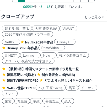
96580
件中
1
～
15
件を表示しています。
クローズアップ
もっと見る
朝ドラ:風、薫る
大河:豊臣兄弟!
VIVANT
2026年夏(7月)国内ドラマ一覧
Netflix
Disney+
Netflix2026年作品
PrimeVideo
Disney+2026年作品
U-NEXT
Lemino
Hulu
韓ドラ歴史コラム
グローバル視点で読む韓国ドラ
【最新8月】韓国でスタートの新韓ドラ月別一覧
韓流再現レポ(取材)
制作発表会レポ(WEB)
韓国TV視聴率TOP10
どこよりも詳しい!キャスト紹介
ヘチ 王座への道
馬医
イ・サン
Netflix世界TOP10
トンイ
鬼宮
奇皇后
華政
善徳女王
恋人