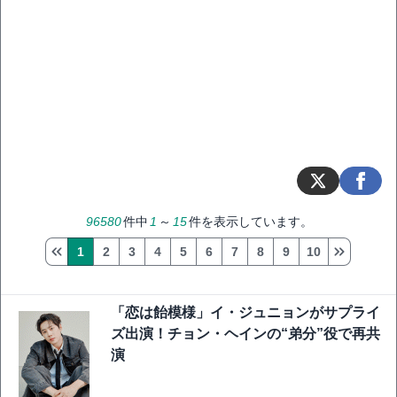
96580
件中
1
～
15
件を表示しています。
1
2
3
4
5
6
7
8
9
10
「恋は飴模様」イ・ジュニョンがサプライ
ズ出演！チョン・ヘインの“弟分”役で再共
演