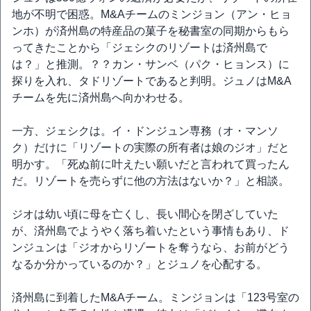
地が不明で困惑。M&Aチームのミンジョン（アン・ヒョ
ンホ）が済州島の特産品の菓子を秘書室の同期からもら
ってきたことから「ジェシクのリゾートは済州島で
は？」と推測。？？カン・サンベ（パク・ヒョンス）に
探りを入れ、タドリゾートであると判明。ジュノはM&A
チームを先に済州島へ向かわせる。
一方、ジェシクは。イ・ドンジュン専務（オ・マンソ
ク）だけに「リゾートの実際の所有者は娘のジオ」だと
明かす。「死ぬ前に叶えたい願いだと言われて買ったん
だ。リゾートを売らずに他の方法はないか？」と相談。
ジオは幼い頃に母を亡くし、長い間心を閉ざしていた
が、済州島でようやく落ち着いたという事情もあり、ド
ンジュンは「ジオからリゾートを奪うなら、お前がどう
なるか分かっているのか？」とジュノを心配する。
済州島に到着したM&Aチーム。ミンジョンは「123号室の