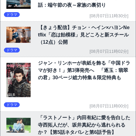
話：端午節の夜～家族の裏切り
ドラマ
[08月07日11時30分]
【きょう配信】チョン・ヘイン×ハヨンNe
tflix「恋は飴模様」見どころと新スチール
（12点）公開
ドラマ
[08月07日11時02分]
ジャン・リンホーが表紙を飾る「中国ドラ
マが好き！」第3弾発売へ 「逐玉：翡翠
の君」30ページ総力特集＆限定特典も
ドラマ
[08月07日11時00分]
「ラストノート」内田有紀に愛を告白した
寺西拓人だが、坂井真紀から逃れられる
か？【第5話ネタバレと第6話予告】