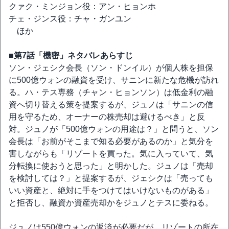
クァク・ミンジョン役：アン・ヒョンホ
チェ・ジンス役：チャ・ガンユン
ほか
■第7話「機密」ネタバレあらすじ
ソン・ジェシク会長（ソン・ドンイル）が個人株を担保
に500億ウォンの融資を受け、サニンに新たな危機が訪れ
る。ハ・テス専務（チャン・ヒョンソン）は低金利の融
資へ切り替える策を提案するが、ジュノは「サニンの信
用を守るため、オーナーの株売却は避けるべき」と反
対。ジュノが「500億ウォンの用途は？」と問うと、ソン
会長は「お前がそこまで知る必要があるのか」と気分を
害しながらも「リゾートを買った。気に入っていて、気
分転換に使おうと思った」と明かした。ジュノは「売却
を検討しては？」と提案するが、ジェシクは「売っても
いい資産と、絶対に手をつけてはいけないものがある」
と拒否し、融資か資産売却かをジュノとテスに委ねる。
ジュノは550億ウォンの返済が必要だが、リゾートの所在