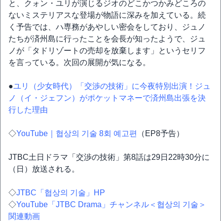
と、クォン・ユリが演じるジオのどこかつかみどころの
ないミステリアスな登場が物語に深みを加えている。続
く予告では、ハ専務があやしい密会をしており、ジュノ
たちが済州島に行ったことを会長が知ったようで、ジュ
ノが「タドリゾートの売却を放棄します」というセリフ
を言っている。次回の展開が気になる。
●
ユリ（少女時代）「交渉の技術」に今夜特別出演！ジュ
ノ（イ・ジェフン）がポケットマネーで済州島出張を決
行した理由
◇
YouTube｜협상의 기술 8회 예고편
（EP8予告）
JTBC土日ドラマ「交渉の技術」第8話は29日22時30分に
（日）放送される。
◇
JTBC「협상의 기술」HP
◇
YouTube「JTBC Drama」チャンネル＜협상의 기술＞
関連動画