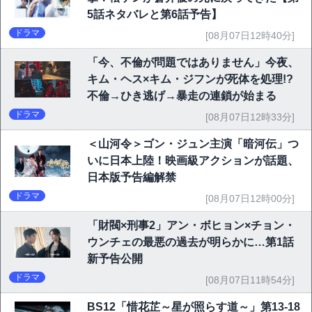
5話ネタバレと第6話予告】
ドラマ
[08月07日12時40分]
「今、不倫が問題ではありません」今夜、
キム・ヘス×キム・ジフンが死体を処理!?
不倫→ひき逃げ→暴走の連鎖が始まる
ドラマ
[08月07日12時33分]
＜山河令＞ゴン・ジュン主演「暗河伝」つ
いに日本上陸！映画級アクションが話題、
日本版予告編解禁
ドラマ
[08月07日12時00分]
「財閥×刑事2」アン・ボヒョン×チョン・
ウンチェの最悪の過去が明らかに…第1話
新予告公開
ドラマ
[08月07日11時54分]
BS12「惜花芷～星が照らす道～」第13-18