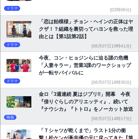
ドラマ
[02時06分]
「恋は飴模様」チョン・ヘインの正体はヤ
クザ！？組織を裏切ってハヨンを救った理
由とは【第1話第2話】
ドラマ
[08月07日19時41分]
今夜、コン・ヒョジンらに迫る謎の危機
「人妻キラー」営業3課のワークショップ
が一転サバイバルに
ドラマ
[08月07日18時30分]
金ロ「3週連続 夏はジブリ!!」開幕 今夜
『借りぐらしのアリエッティ』、続いて
『ナウシカ』『トトロ』をノーカット放送
映画
[08月07日14時17分]
「Ｔシャツが乾くまで」ラスト1分の衝
撃！松ケンが蒼井優の元に戻ってきた【第