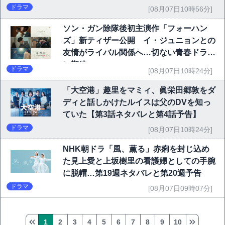
ドラマ
[08月07日10時56分]
ソン・ガン除隊後初主演作「フォーハン
ズ」新ティザー公開 イ・ジュニョンとの
友情がライバル関係へ…切ない青春ドラマ
に期待
ドラマ
[08月07日10時24分]
「大空港」趣里をマミィ、眞栄田郷敦をダ
ディと話しかけたルイスは父のDVを知っ
ていた【第3話ネタバレと第4話予告】
ドラマ
[08月07日10時24分]
NHK朝ドラ「風、薫る」赤痢を封じ込め
た見上愛と上坂樹里の看護婦としての手腕
に脱帽…第19週ネタバレと第20週予告
ドラマ
[08月07日09時07分]
1
2
3
4
5
6
7
8
9
10