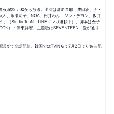
り毎週火曜22：00から放送。出演は清原果耶、成田凌、ナ・
秋人、永瀬莉子、NOA、円井わん、ジン・デヨン、坂井
Studio TooN・LINEマンガ連載中）、脚本は金子
GON）・伊東祥宏、主題歌はSEVENTEEN「愛が通り
は最新話まで全話配信、韓国ではTVINＧで7月2日より独占配