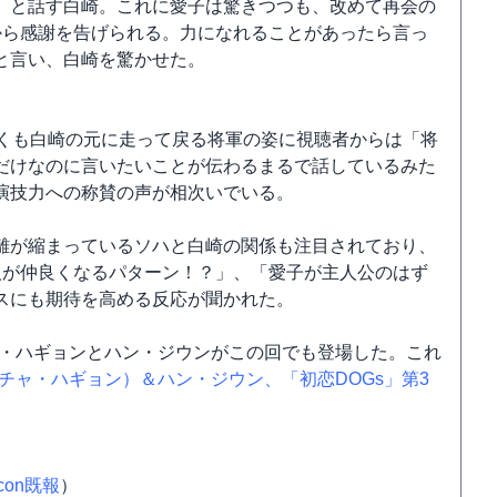
、と話す白崎。これに愛子は驚きつつも、改めて再会の
から感謝を告げられる。力になれることがあったら言っ
と言い、白崎を驚かせた。
行くも白崎の元に走って戻る将軍の姿に視聴者からは「将
だけなのに言いたいことが伝わるまるで話しているみた
演技力への称賛の声が相次いでいる。
離が縮まっているソハと白崎の関係も注目されており、
人が仲良くなるパターン！？」、「愛子が主人公のはず
スにも期待を高める反応が聞かれた。
ャ・ハギョンとハン・ジウンがこの回でも登場した。これ
（チャ・ハギョン）＆ハン・ジウン、「初恋DOGs」第3
icon既報
）