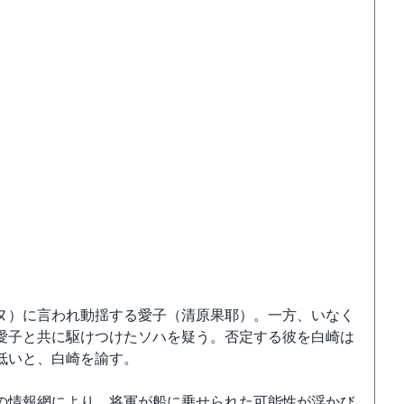
ヌ）に言われ動揺する愛子（清原果耶）。一方、いなく
愛子と共に駆けつけたソハを疑う。否定する彼を白崎は
低いと、白崎を諭す。
の情報網により、将軍が船に乗せられた可能性が浮かび