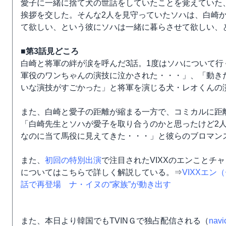
愛子に一緒に捨て犬の世話をしていたことを覚えていた
挨拶を交した。そんな2人を見守っていたソハは、白崎
て欲しい、という彼にソハは一緒に暮らさせて欲しい、
■第3話見どころ
白崎と将軍の絆が涙を呼んだ3話。1度はソハについて
軍役のワンちゃんの演技に泣かされた・・・」、「動き
いな演技がすごかった」と将軍を演じる犬・レオくんの
また、白崎と愛子の距離が縮まる一方で、コミカルに距
「白崎先生とソハが愛子を取り合うのかと思ったけど2
なのに当て馬役に見えてきた・・・」と彼らのブロマン
また、
初回の特別出演
で注目されたVIXXのエンことチ
についてはこちらで詳しく解説している。⇒
VIXXエン
話で再登場 ナ・イヌの“家族”が動き出す
また、本日より韓国でもTVINＧで独占配信される（
nav