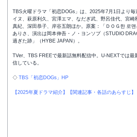
TBS火曜ドラマ「初恋DOGs」は、2025年7月1日よ
イヌ、萩原利久、宮澤エマ、なだぎ武、野呂佳代、宮崎
真紀、深田恭子、岸谷五朗ほか。原案：「ＤＯＧ한 로맨스」（
ありさ、演出は岡本伸吾・ノ・ヨンソプ（STUDIO DRA
過ぎた跡」（HYBE JAPAN）。
TVer、TBS FREEで最新話無料配信中。U-NEXTで
信している。
◇
TBS「初恋DOGs」HP
【2025年夏ドラマ紹介】
【関連記事・各話のあらすじ】