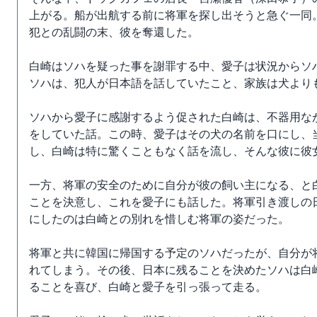
上がる。船が出航する前に将軍を探し出そうと急ぐ一同
犯との乱闘の末、彼を奪還した。
白崎はソハを疑った事を謝罪する中、愛子は状況からソ
ソハは、犯人が日本語を話していたこと、家族は犬より
ソハから愛子に感謝するよう促された白崎は、不器用な
をしていた話。この時、愛子はその犬の名前を口にし、
し、白崎は特に驚くこともなく話を流し、そんな彼に彼
一方、将軍の安全のために自分が彼の飼い主になる、と
ことを決意し、これを愛子にも話した。将軍引き渡しの
にしたのは白崎との別れを惜しむ将軍の姿だった。
将軍と共に韓国に帰国する予定のソハだったが、自分が
れてしまう。その後、日本に残ることを決めたソハは白
ることを喜び、白崎と愛子を引っ張って走る。