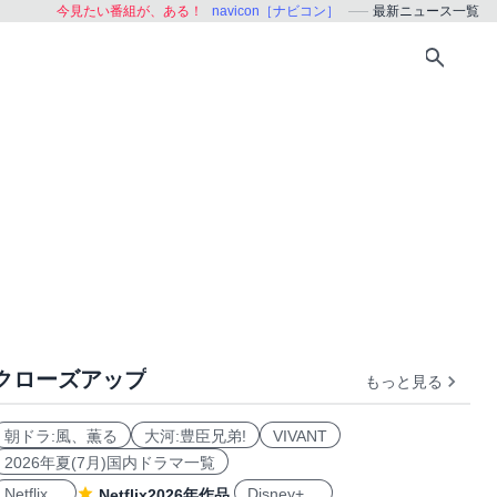
今見たい番組が、ある！
navicon［ナビコン］
最新ニュース一覧
クローズアップ
もっと見る
朝ドラ:風、薫る
大河:豊臣兄弟!
VIVANT
2026年夏(7月)国内ドラマ一覧
Netflix
Disney+
Netflix2026年作品