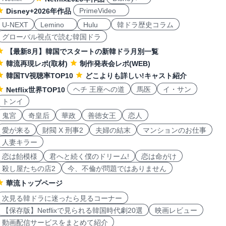
PrimeVideo
Disney+2026年作品
U-NEXT
Lemino
Hulu
韓ドラ歴史コラム
グローバル視点で読む韓国ドラ
【最新8月】韓国でスタートの新韓ドラ月別一覧
韓流再現レポ(取材)
制作発表会レポ(WEB)
韓国TV視聴率TOP10
どこよりも詳しい!キャスト紹介
ヘチ 王座への道
馬医
イ・サン
Netflix世界TOP10
トンイ
鬼宮
奇皇后
華政
善徳女王
恋人
愛が来る
財閥 X 刑事2
夫婦の結末
マンションのお仕事
人妻キラー
恋は飴模様
君へと続く僕のドリーム!
恋は命がけ
殺し屋たちの店2
今、不倫が問題ではありません
華流トップページ
次見る韓ドラに迷ったら見るコーナー
【保存版】Netflixで見られる韓国時代劇20選
映画レビュー
動画配信サービスをまとめて紹介