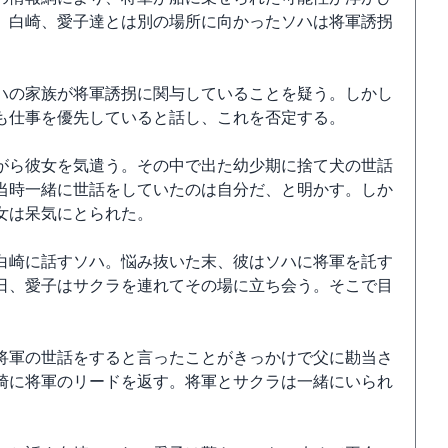
。白崎、愛子達とは別の場所に向かったソハは将軍誘拐
ハの家族が将軍誘拐に関与していることを疑う。しかし
も仕事を優先していると話し、これを否定する。
がら彼女を気遣う。その中で出た幼少期に捨て犬の世話
当時一緒に世話をしていたのは自分だ、と明かす。しか
女は呆気にとられた。
白崎に話すソハ。悩み抜いた末、彼はソハに将軍を託す
日、愛子はサクラを連れてその場に立ち会う。そこで目
将軍の世話をすると言ったことがきっかけで父に勘当さ
崎に将軍のリードを返す。将軍とサクラは一緒にいられ