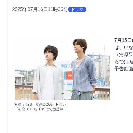
2025年07月16日11時36分
ドラマ
7月15
は、い
（清原
らでは
予告動
画像：TBS「初恋DOGs」HPより
「初恋DOGs」TBSにて放送中