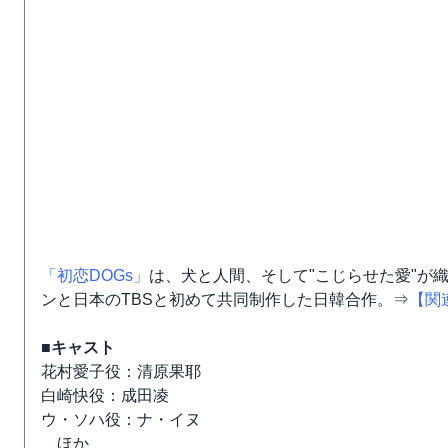
「初恋DOGs」
は、犬と人間、そして"こじらせた愛"が
ンと日本のTBSと初めて共同制作した日韓合作。⇒
【関
■キャスト
花村愛子役：清原果耶
白崎快役：成田凌
ウ・ソハ役：ナ・イヌ
ほか