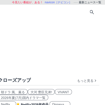
今見たい番組が、ある！
navicon［ナビコン］
最新ニュース一覧
クローズアップ
もっと見る
朝ドラ:風、薫る
大河:豊臣兄弟!
VIVANT
2026年夏(7月)国内ドラマ一覧
Netflix
Disney+
Netflix2026年作品