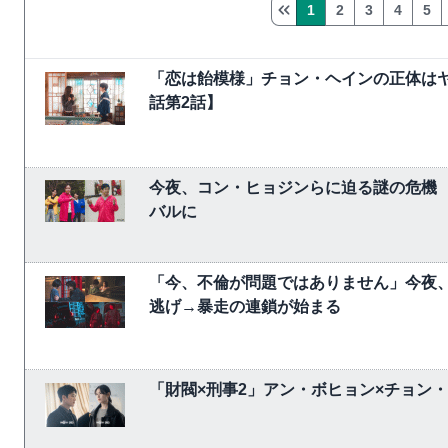
1
2
3
4
5
「恋は飴模様」チョン・ヘインの正体は
話第2話】
今夜、コン・ヒョジンらに迫る謎の危機
バルに
「今、不倫が問題ではありません」今夜、
逃げ→暴走の連鎖が始まる
「財閥×刑事2」アン・ボヒョン×チョン