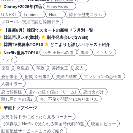
PrimeVideo
Disney+2026年作品
U-NEXT
Lemino
Hulu
韓ドラ歴史コラム
グローバル視点で読む韓国ドラ
【最新8月】韓国でスタートの新韓ドラ月別一覧
韓流再現レポ(取材)
制作発表会レポ(WEB)
韓国TV視聴率TOP10
どこよりも詳しい!キャスト紹介
ヘチ 王座への道
馬医
イ・サン
Netflix世界TOP10
トンイ
鬼宮
奇皇后
華政
善徳女王
恋人
愛が来る
財閥 X 刑事2
夫婦の結末
マンションのお仕事
人妻キラー
恋は飴模様
君へと続く僕のドリーム!
恋は命がけ
殺し屋たちの店2
今、不倫が問題ではありません
華流トップページ
次見る韓ドラに迷ったら見るコーナー
【保存版】Netflixで見られる韓国時代劇20選
映画レビュー
動画配信サービスをまとめて紹介