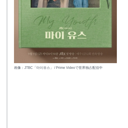
画像：JTBC「마이유스」 / Prime Videoで世界独占配信中