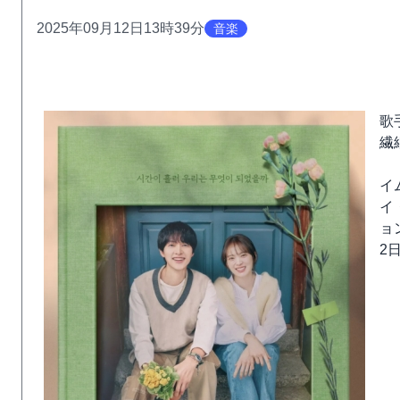
2025年09月12日13時39分
音楽
歌
繊
イ
イ
ョ
2