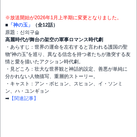
※放送開始が2026年1月上半期に変更となりました。
■
「神の玉」
（全12話）
原題：신의구슬
高麗時代が舞台の架空の軍事ロマンス時代劇
・あらすじ：世界の運命を左右すると言われる護国の聖
物“神の玉”を巡り、異なる信念を持つ者たちが激突する友
情と愛を描いたアクション時代劇。
・見どころ：壮大な世界観と神話的設定、善悪が単純に
分かれない人物描写、重層的ストーリー。
・キャスト：アン・ボヒョン、スヒョン、イ・ソンミ
ン、ハ・ユンギョン
➡
【関連記事】