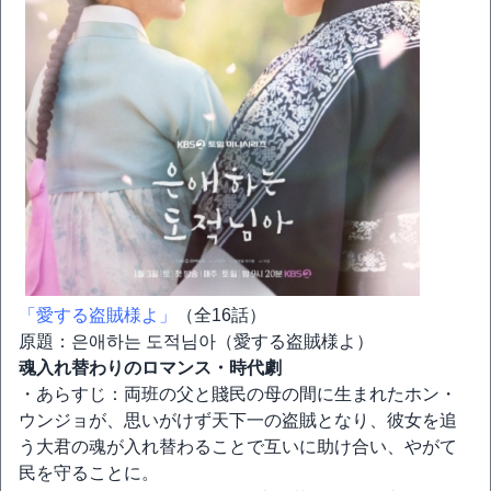
「愛する盗賊様よ」
（全16話）
原題：은애하는 도적님아（愛する盗賊様よ）
魂入れ替わりのロマンス・時代劇
・あらすじ：両班の父と賤民の母の間に生まれたホン・
ウンジョが、思いがけず天下一の盗賊となり、彼女を追
う大君の魂が入れ替わることで互いに助け合い、やがて
民を守ることに。