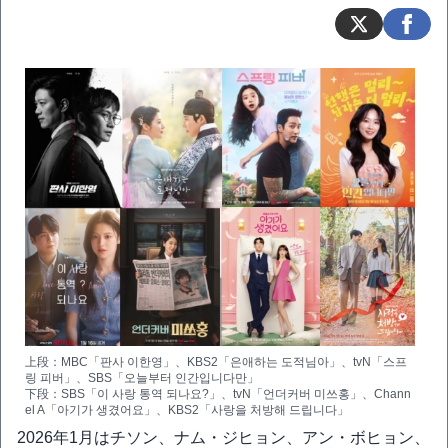
上段：MBC「판사 이한영」、KBS2「은애하는 도적님아」、tvN「스프
링 피버」、SBS「오늘부터 인간입니다만」
下段：SBS「이 사랑 통역 되나요?」、tvN「언더커버 미쓰홍」、Chann
el A「아기가 생겼어요」、KBS2「사랑을 처방해 드립니다」
2026年1月はチソン、ナム・ジヒョン、アン・ボヒョン、