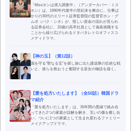
「Missホンは潜入調査中」（アンダーカバー・ミス
ホン）は、1990年代後半の世紀末を舞台に、仕事ば
かりの30代のエリート証券監督院の監督官ホン・グ
ムボ（パク・シネ）が、怪しい資金の流れが見られ
る証券会社に、20歳の高卒社員として偽装就職する
ことから繰り広げられるドタバタレトロオフィスコ
メディドラマ。
【神の玉】（第12話）
国を守る“聖なる宝”を探し旅に出た護送隊の壮絶な戦
いと、彼らを救おうと奮闘する皇女の物語を描く。
【愛を処方いたします】（全50話）韓国ドラ
マ紹介
「愛を処方いたします」は、30年間の悪縁で絡み合
ってきた2つの家庭が誤解を解き、互いの傷を癒し合
い、ついに1つの家庭として生まれ変わるファミリー
メイクアップドラマ。