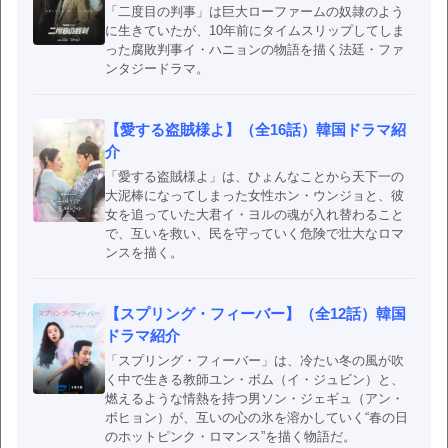
「二度目の判事」は巨大ローファームの奴隷のよう
に生きていたが、10年前にタイムスリップしてしま
った腐敗判事イ・ハニョンの物語を描く法廷・ファ
ンタジードラマ。
【愛する盗賊様よ】（全16話）韓国ドラマ紹
介
「愛する盗賊様よ」は、ひょんなことから天下一の
大泥棒になってしまった女性ホン・ウンジョと、彼
女を追っていた大君イ・ヨルの魂が入れ替わること
で、互いを救い、民を守っていく危険で壮大なロマ
ンスを描く。
【スプリング・フィーバー】（全12話）韓国
ドラマ紹介
「スプリング・フィーバー」は、冷たい冬の風が吹
く中で生きる教師ユン・ボム（イ・ジュビン）と、
燃えるような情熱を持つ男ソン・ジェギュ（アン・
ボヒョン）が、互いの心の氷を溶かしていく“春の日
のホットピンク・ロマンス”を描く物語だ。