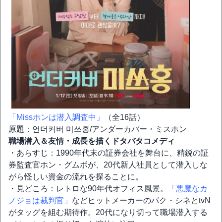
「Missホンは潜入調査中」
（全16話）
原題：언더커버 미쓰홍/アンダーカバー・ミスホン
職場潜入＆友情・成長を描くドタバタコメディ
・あらすじ：1990年代末の証券会社を舞台に、精鋭の証
券監査官ホン・グムボが、20代新人社員として潜入しな
がら怪しい資金の流れを探ることに。
・見どころ：レトロな90年代オフィス風景。
「悪魔なカ
ノジョは裁判官」
などヒットメーカーのパク・シネとtvN
がタッグを組む期待作。20代になり切って職場潜入する