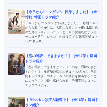
【今日から“ニンゲン”に転身しました】（全1
2話）韓国ドラマ紹介
「今日から“ニンゲン”に転身しました」（原題：今日
から人間ですが）は、人間になることを拒むMZ世代
の九尾狐（キム・ヘユン）と、自己愛過剰なサッカ
ースター選手（ロモン）が繰り広げる“嫌悪関係ロマ
ンス”ドラマ。
【恋の通訳、できますか？】（全12話）韓国
ドラマ紹介
「恋の通訳、できますか？」（この恋、通訳できま
すか？）は、多言語通訳士のチュ・ホジンが、世界
的トップスターのチャ・ムヒの通訳を担当すること
になったことで繰り広げられる、予測不能なロマン
チックコメディ。
【 Missホンは潜入調査中】（全16話）韓国ド
ラマ紹介