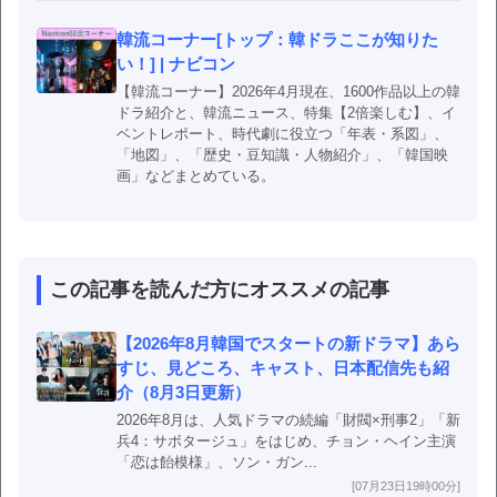
韓流コーナー[トップ：韓ドラここが知りた
い！] | ナビコン
【韓流コーナー】2026年4月現在、1600作品以上の韓
ドラ紹介と、韓流ニュース、特集【2倍楽しむ】、イ
ベントレポート、時代劇に役立つ「年表・系図」、
「地図」、「歴史・豆知識・人物紹介」、「韓国映
画」などまとめている。
この記事を読んだ方にオススメの記事
【2026年8月韓国でスタートの新ドラマ】あら
すじ、見どころ、キャスト、日本配信先も紹
介（8月3日更新）
2026年8月は、人気ドラマの続編「財閥×刑事2」「新
兵4：サボタージュ」をはじめ、チョン・ヘイン主演
「恋は飴模様」、ソン・ガン...
[07月23日19時00分]