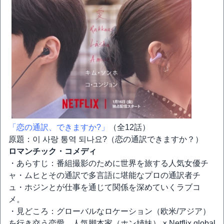
「恋の通訳、できますか?」
（全12話）
原題：이 사랑 통역 되나요?（恋の通訳できますか？）
ロマンチック・コメディ
・あらすじ：番組撮影のために世界を旅する人気女優チ
ャ・ムヒとその通訳で多言語に堪能なプロの通訳者チ
ュ・ホジンとが仕事を通じて関係を深めていくラブコ
メ。
・見どころ：グローバルなロケーション（欧米/アジア）
を行き交う恋愛。人気脚本家（ホン姉妹） × Netflix global