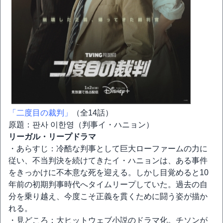
「二度目の裁判」
（全14話）
原題：판사 이한영（判事イ・ハニョン）
リーガル・リープドラマ
・あらすじ：冷酷な判事として巨大ローファームの力に
従い、不当判決を続けてきたイ・ハニョンは、ある事件
をきっかけに不本意な死を迎える。しかし目覚めると10
年前の初期判事時代へタイムリープしていた。過去の自
分を乗り越え、今度こそ正義を貫くために闘う姿が描か
れる。
・見どころ：大ヒットウェブ小説のドラマ化。チソンが