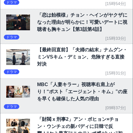
ドラマ
[15時54分]
「恋は飴模様」チョン・ヘインがヤクザに
なった理由が明らかに！可愛いデートに視
聴者も胸キュン【第3話第4話】
ドラマ
[15時33分]
【最終回直前】「夫婦の結末」ナムグン・
ミンVSキム・デミョン、危険すぎる直接
対決
ドラマ
[15時31分]
MBC「人妻キラー」視聴率右肩上が
り！“ポスト「エージェント・キム」”の座
を早くも確保した人気の理由
ドラマ
[09時37分]
「財閥 x 刑事2」アン・ボヒョン×チョ
ン・ウンチェの新バディに日韓で反