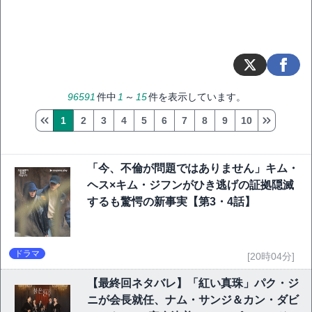
96591
件中
1
～
15
件を表示しています。
1
2
3
4
5
6
7
8
9
10
「今、不倫が問題ではありません」キム・
ヘス×キム・ジフンがひき逃げの証拠隠滅
するも驚愕の新事実【第3・4話】
ドラマ
[20時04分]
【最終回ネタバレ】「紅い真珠」パク・ジ
ニが会長就任、ナム・サンジ＆カン・ダビ