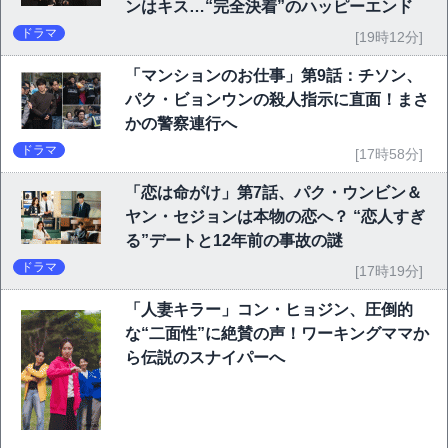
ンはキス…“完全決着”のハッピーエンド
ドラマ
[19時12分]
「マンションのお仕事」第9話：チソン、
パク・ビョンウンの殺人指示に直面！まさ
かの警察連行へ
ドラマ
[17時58分]
「恋は命がけ」第7話、パク・ウンビン＆
ヤン・セジョンは本物の恋へ？ “恋人すぎ
る”デートと12年前の事故の謎
ドラマ
[17時19分]
「人妻キラー」コン・ヒョジン、圧倒的
な“二面性”に絶賛の声！ワーキングママか
ら伝説のスナイパーへ