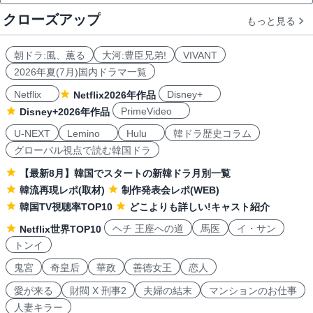
クローズアップ
もっと見る
朝ドラ:風、薫る
大河:豊臣兄弟!
VIVANT
2026年夏(7月)国内ドラマ一覧
Netflix
Disney+
Netflix2026年作品
PrimeVideo
Disney+2026年作品
U-NEXT
Lemino
Hulu
韓ドラ歴史コラム
グローバル視点で読む韓国ドラ
【最新8月】韓国でスタートの新韓ドラ月別一覧
韓流再現レポ(取材)
制作発表会レポ(WEB)
韓国TV視聴率TOP10
どこよりも詳しい!キャスト紹介
ヘチ 王座への道
馬医
イ・サン
Netflix世界TOP10
トンイ
鬼宮
奇皇后
華政
善徳女王
恋人
愛が来る
財閥 X 刑事2
夫婦の結末
マンションのお仕事
人妻キラー