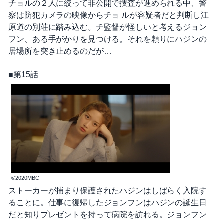
チョルの２人に絞って非公開で捜査が進められる中、警
察は防犯カメラの映像からチョ ルが容疑者だと判断し江
原道の別荘に踏み込む。チ監督が怪しいと考えるジョン
フン、ある手がかりを見つける。それを頼りにハジンの
居場所を突き止めるのだが…
■第15話
©2020MBC
ストーカーが捕まり保護されたハジンはしばらく入院す
ることに。仕事に復帰したジョンフンはハジンの誕生日
だと知りプレゼントを持って病院を訪れる。ジョンフン