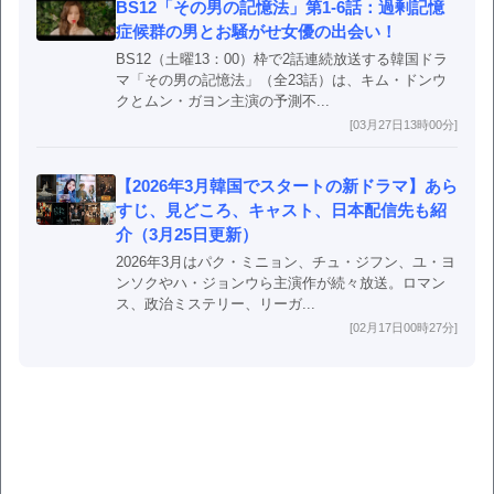
BS12「その男の記憶法」第1-6話：過剰記憶
症候群の男とお騒がせ女優の出会い！
BS12（土曜13：00）枠で2話連続放送する韓国ドラ
マ「その男の記憶法」（全23話）は、キム・ドンウ
クとムン・ガヨン主演の予測不...
[03月27日13時00分]
【2026年3月韓国でスタートの新ドラマ】あら
すじ、見どころ、キャスト、日本配信先も紹
介（3月25日更新）
2026年3月はパク・ミニョン、チュ・ジフン、ユ・ヨ
ンソクやハ・ジョンウら主演作が続々放送。ロマン
ス、政治ミステリー、リーガ...
[02月17日00時27分]