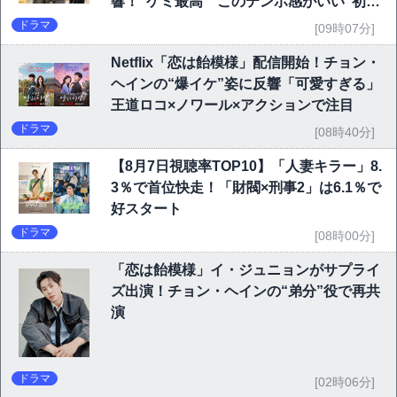
響！“ケミ最高”“このテンポ感がいい”初回
6.1％で好発進
ドラマ
[09時07分]
Netflix「恋は飴模様」配信開始！チョン・
ヘインの“爆イケ”姿に反響「可愛すぎる」
王道ロコ×ノワール×アクションで注目
ドラマ
[08時40分]
【8月7日視聴率TOP10】「人妻キラー」8.
3％で首位快走！「財閥×刑事2」は6.1％で
好スタート
ドラマ
[08時00分]
「恋は飴模様」イ・ジュニョンがサプライ
ズ出演！チョン・ヘインの“弟分”役で再共
演
ドラマ
[02時06分]