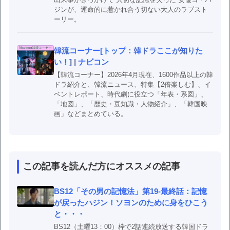
ジンが、運命的に惹かれ合う切ない大人のラブスト
ーリー。
韓流コーナー[トップ：韓ドラここが知りた
い！] | ナビコン
【韓流コーナー】2026年4月現在、1600作品以上の韓
ドラ紹介と、韓流ニュース、特集【2倍楽しむ】、イ
ベントレポート、時代劇に役立つ「年表・系図」、
「地図」、「歴史・豆知識・人物紹介」、「韓国映
画」などまとめている。
この記事を読んだ方にオススメの記事
BS12「その男の記憶法」第19-最終話：記憶
が戻ったハジン！ソヨンのために身をひこう
と・・・
BS12（土曜13：00）枠で2話連続放送する韓国ドラ