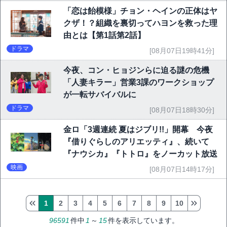
「恋は飴模様」チョン・ヘインの正体はヤ
クザ！？組織を裏切ってハヨンを救った理
由とは【第1話第2話】
ドラマ
[08月07日19時41分]
今夜、コン・ヒョジンらに迫る謎の危機
「人妻キラー」営業3課のワークショップ
が一転サバイバルに
ドラマ
[08月07日18時30分]
金ロ「3週連続 夏はジブリ!!」開幕 今夜
『借りぐらしのアリエッティ』、続いて
『ナウシカ』『トトロ』をノーカット放送
映画
[08月07日14時17分]
1
2
3
4
5
6
7
8
9
10
96591
件中
1
～
15
件を表示しています。