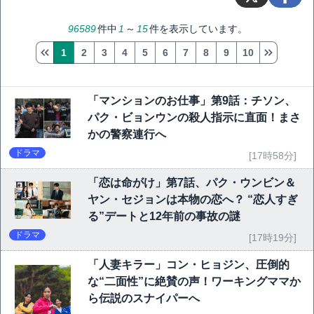
96589
件中
1
～
15
件を表示しています。
1
2
3
4
5
6
7
8
9
10
「マンションのお仕事」第9話：チソン、
パク・ビョンウンの殺人指示に直面！まさ
かの警察連行へ
ドラマ
[17時58分]
「恋は命がけ」第7話、パク・ウンビン＆
ヤン・セジョンは本物の恋へ？ “恋人すぎ
る”デートと12年前の事故の謎
ドラマ
[17時19分]
「人妻キラー」コン・ヒョジン、圧倒的
な“二面性”に絶賛の声！ワーキングママか
ら伝説のスナイパーへ