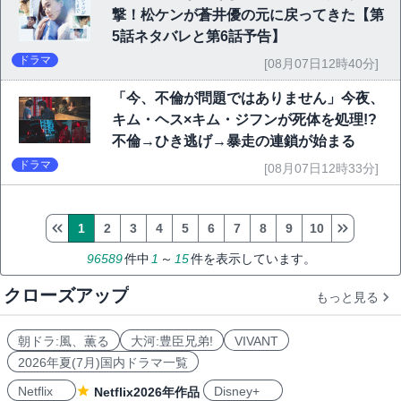
撃！松ケンが蒼井優の元に戻ってきた【第
5話ネタバレと第6話予告】
ドラマ
[08月07日12時40分]
「今、不倫が問題ではありません」今夜、
キム・ヘス×キム・ジフンが死体を処理!?
不倫→ひき逃げ→暴走の連鎖が始まる
ドラマ
[08月07日12時33分]
1
2
3
4
5
6
7
8
9
10
96589
件中
1
～
15
件を表示しています。
クローズアップ
もっと見る
朝ドラ:風、薫る
大河:豊臣兄弟!
VIVANT
2026年夏(7月)国内ドラマ一覧
Netflix
Disney+
Netflix2026年作品