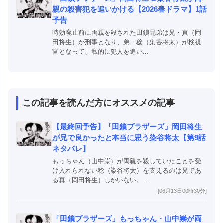
親の殺害犯を追いかける【2026春ドラマ】1話
予告
時効廃止前に両親を殺された田鎖兄弟は兄・真（岡
田将生）が刑事となり、弟・稔（染谷将太）が検視
官となって、私的に犯人を追い...
この記事を読んだ方にオススメの記事
【最終回予告】「田鎖ブラザーズ」岡田将生
が兄で良かったと本当に思う染谷将太【第9話
ネタバレ】
もっちゃん（山中崇）が両親を殺していたことを受
け入れられない稔（染谷将太）を支えるのは兄であ
る真（岡田将生）しかいない。...
[06月13日00時30分]
「田鎖ブラザーズ」もっちゃん・山中崇が両