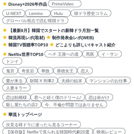
PrimeVideo
Disney+2026年作品
U-NEXT
Lemino
Hulu
韓ドラ歴史コラム
グローバル視点で読む韓国ドラ
【最新8月】韓国でスタートの新韓ドラ月別一覧
韓流再現レポ(取材)
制作発表会レポ(WEB)
韓国TV視聴率TOP10
どこよりも詳しい!キャスト紹介
ヘチ 王座への道
馬医
イ・サン
Netflix世界TOP10
トンイ
鬼宮
奇皇后
華政
善徳女王
恋人
愛が来る
財閥 X 刑事2
夫婦の結末
マンションのお仕事
人妻キラー
恋は飴模様
君へと続く僕のドリーム!
恋は命がけ
殺し屋たちの店2
今、不倫が問題ではありません
華流トップページ
次見る韓ドラに迷ったら見るコーナー
【保存版】Netflixで見られる韓国時代劇20選
映画レビュー