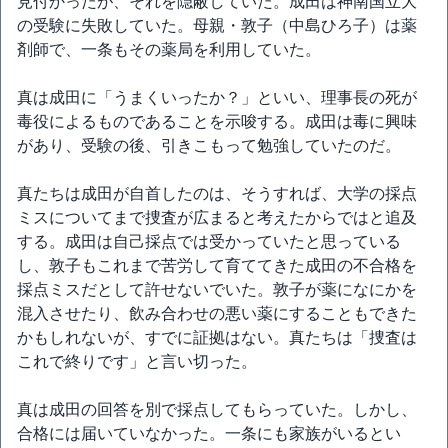
見付かったが、それを隠蔽していた。成田は神南国立大
の受験に失敗していた。母親・敦子（中島ひろ子）は薬
剤師で、一条もその薬局を利用していた。
真は成田に「うまくいったか？」といい、理事長の死が
毒役によるものであることを示唆する。成田は毒に興味
があり、受験の後、引きこもって勉強していたのだ。
真たちは成田が自首したのは、そうすれば、大学の採点
ミスについてまで捜査が広まると考えたからではと追及
する。成田は自己採点では受かっていたと思っている
し、敦子もこれまで苦労して育ててきた成田の不合格を
採点ミスだとして許せないでいた。敦子が薬になにかを
混入させたり、飲み合わせの悪い薬にすることもできた
かもしれないが、すでに証拠はない。真たちは「捜査は
これで終りです」と言い切った。
真は成田の回答を別で採点してもらっていた。しかし、
合格には届いていなかった。一条にも家族がいるとい