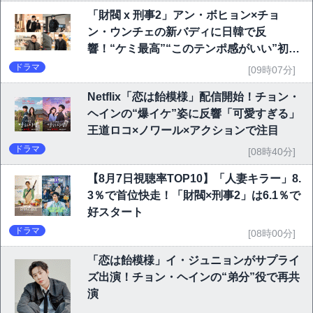
「財閥 x 刑事2」アン・ボヒョン×チョ
ン・ウンチェの新バディに日韓で反
響！“ケミ最高”“このテンポ感がいい”初回
6.1％で好発進
ドラマ
[09時07分]
Netflix「恋は飴模様」配信開始！チョン・
ヘインの“爆イケ”姿に反響「可愛すぎる」
王道ロコ×ノワール×アクションで注目
ドラマ
[08時40分]
【8月7日視聴率TOP10】「人妻キラー」8.
3％で首位快走！「財閥×刑事2」は6.1％で
好スタート
ドラマ
[08時00分]
「恋は飴模様」イ・ジュニョンがサプライ
ズ出演！チョン・ヘインの“弟分”役で再共
演