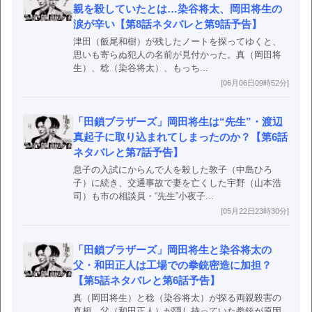
親を殺していたとは…染谷将太、岡田将生の
涙が辛い【第8話ネタバレと第9話予告】
津田（飯尾和樹）が残したノートを探ってゆくと、
思いも寄らぬ犯人の名前が見付かった。真（岡田将
生）、稔（染谷将太）、もっち...
[06月06日09時52分]
「田鎖ブラザーズ」岡田将生は“先生”・渡辺
真起子に取り込まれてしまったのか？【第6話
ネタバレと第7話予告】
息子の入試にからんで人を殺した敦子（中島ひろ
子）に続き、交通事故で妻を亡くした宇野（山本浩
司）も市の相談員・“先生”小夜子...
[05月22日23時30分]
「田鎖ブラザーズ」岡田将生と染谷将太の
父・和田正人は工場での拳銃密造に加担？
【第5話ネタバレと第6話予告】
真（岡田将生）と稔（染谷将太）が探る両親殺害の
真相。父（和田正人）が隠し持っていた拳銃が原因