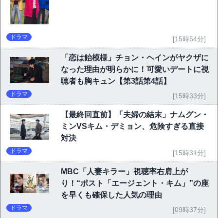
ドラマ
[15時54分]
「恋は飴模様」チョン・ヘインがヤクザに
なった理由が明らかに！可愛いデートに視
聴者も胸キュン【第3話第4話】
ドラマ
[15時33分]
【最終回直前】「夫婦の結末」ナムグン・
ミンVSキム・デミョン、危険すぎる直接
対決
ドラマ
[15時31分]
MBC「人妻キラー」視聴率右肩上が
り！“ポスト「エージェント・キム」”の座
を早くも確保した人気の理由
ドラマ
[09時37分]