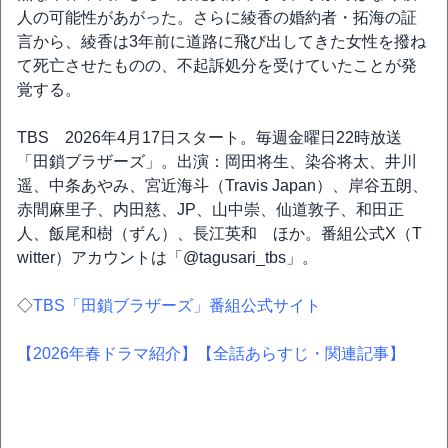
人の可能性があがった。さらに綾香の婚約者・拓海の証
言から、綾香は3年前に道路に飛び出してきた女性を撥ね
て死亡させたものの、不起訴処分を受けていたことが発
覚する。
TBS 2026年4月17日スタート。毎週金曜日22時放送
「田鎖ブラザーズ」。出演：岡田将生、染谷将太、井川
遥、中条あやみ、宮近海斗（Travis Japan）、岸谷五朗、
赤間麻里子、内田慈、JP、山中崇、仙道敦子、和田正
人、飯尾和樹（ずん）、長江英和 ほか。番組公式X（T
witter）アカウントは「@tagusari_tbs」。
◇
TBS「田鎖ブラザーズ」番組公式サイト
【2026年春ドラマ紹介】
【全話あらすじ・関連記事】