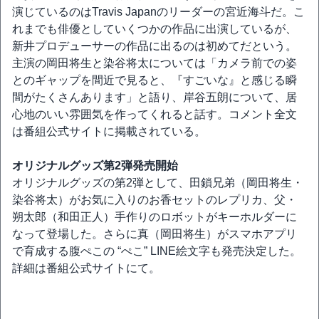
演じているのはTravis Japanのリーダーの宮近海斗だ。こ
れまでも俳優としていくつかの作品に出演しているが、
新井プロデューサーの作品に出るのは初めてだという。
主演の岡田将生と染谷将太については「カメラ前での姿
とのギャップを間近で見ると、『すごいな』と感じる瞬
間がたくさんあります」と語り、岸谷五朗について、居
心地のいい雰囲気を作ってくれると話す。コメント全文
は番組公式サイトに掲載されている。
オリジナルグッズ第2弾発売開始
オリジナルグッズの第2弾として、田鎖兄弟（岡田将生・
染谷将太）がお気に入りのお香セットのレプリカ、父・
朔太郎（和田正人）手作りのロボットがキーホルダーに
なって登場した。さらに真（岡田将生）がスマホアプリ
で育成する腹ぺこの “ぺこ” LINE絵文字も発売決定した。
詳細は番組公式サイトにて。