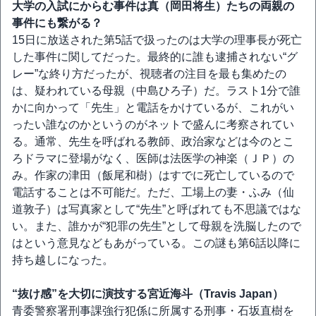
大学の入試にからむ事件は真（岡田将生）たちの両親の
事件にも繋がる？
15日に放送された第5話で扱ったのは大学の理事長が死亡
した事件に関してだった。最終的に誰も逮捕されない“グ
レー”な終り方だったが、視聴者の注目を最も集めたの
は、疑われている母親（中島ひろ子）だ。ラスト1分で誰
かに向かって「先生」と電話をかけているが、これがい
ったい誰なのかというのがネットで盛んに考察されてい
る。通常、先生を呼ばれる教師、政治家などは今のとこ
ろドラマに登場がなく、医師は法医学の神楽（ＪＰ）の
み。作家の津田（飯尾和樹）はすでに死亡しているので
電話することは不可能だ。ただ、工場上の妻・ふみ（仙
道敦子）は写真家として“先生”と呼ばれても不思議ではな
い。また、誰かが“犯罪の先生”として母親を洗脳したので
はという意見などもあがっている。この謎も第6話以降に
持ち越しになった。
“抜け感”を大切に演技する宮近海斗（Travis Japan）
青委警察署刑事課強行犯係に所属する刑事・石坂直樹を