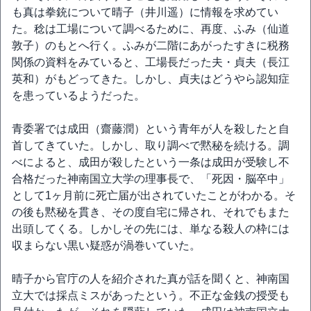
も真は拳銃について晴子（井川遥）に情報を求めてい
た。稔は工場について調べるために、再度、ふみ（仙道
敦子）のもとへ行く。ふみが二階にあがったすきに税務
関係の資料をみていると、工場長だった夫・貞夫（長江
英和）がもどってきた。しかし、貞夫はどうやら認知症
を患っているようだった。
青委署では成田（齋藤潤）という青年が人を殺したと自
首してきていた。しかし、取り調べで黙秘を続ける。調
べによると、成田が殺したという一条は成田が受験し不
合格だった神南国立大学の理事長で、「死因・脳卒中」
として1ヶ月前に死亡届が出されていたことがわかる。そ
の後も黙秘を貫き、その度自宅に帰され、それでもまた
出頭してくる。しかしその先には、単なる殺人の枠には
収まらない黒い疑惑が渦巻いていた。
晴子から官庁の人を紹介された真が話を聞くと、神南国
立大では採点ミスがあったという。不正な金銭の授受も