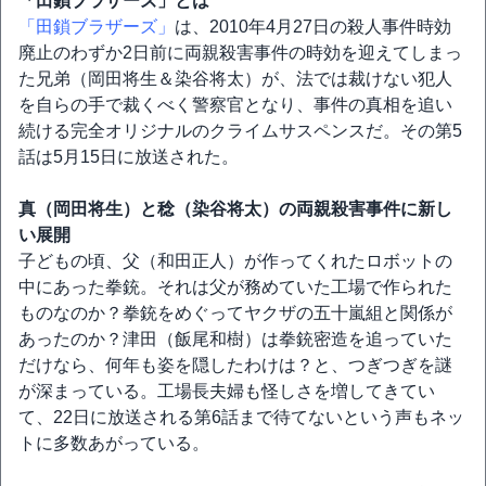
「田鎖ブラザーズ」とは
「田鎖ブラザーズ」
は、2010年4月27日の殺人事件時効
廃止のわずか2日前に両親殺害事件の時効を迎えてしまっ
た兄弟（岡田将生＆染谷将太）が、法では裁けない犯人
を自らの手で裁くべく警察官となり、事件の真相を追い
続ける完全オリジナルのクライムサスペンスだ。その第5
話は5月15日に放送された。
真（岡田将生）と稔（染谷将太）の両親殺害事件に新し
い展開
子どもの頃、父（和田正人）が作ってくれたロボットの
中にあった拳銃。それは父が務めていた工場で作られた
ものなのか？拳銃をめぐってヤクザの五十嵐組と関係が
あったのか？津田（飯尾和樹）は拳銃密造を追っていた
だけなら、何年も姿を隠したわけは？と、つぎつぎを謎
が深まっている。工場長夫婦も怪しさを増してきてい
て、22日に放送される第6話まで待てないという声もネッ
トに多数あがっている。