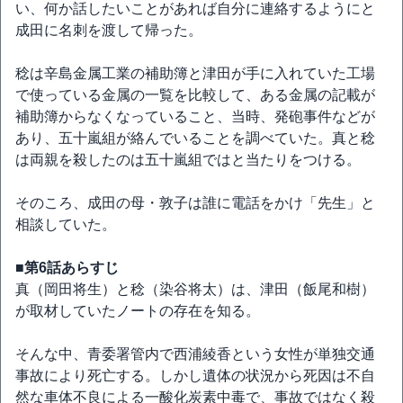
い、何か話したいことがあれば自分に連絡するようにと
成田に名刺を渡して帰った。
稔は辛島金属工業の補助簿と津田が手に入れていた工場
で使っている金属の一覧を比較して、ある金属の記載が
補助簿からなくなっていること、当時、発砲事件などが
あり、五十嵐組が絡んでいることを調べていた。真と稔
は両親を殺したのは五十嵐組ではと当たりをつける。
そのころ、成田の母・敦子は誰に電話をかけ「先生」と
相談していた。
■第6話あらすじ
真（岡田将生）と稔（染谷将太）は、津田（飯尾和樹）
が取材していたノートの存在を知る。
そんな中、青委署管内で西浦綾香という女性が単独交通
事故により死亡する。しかし遺体の状況から死因は不自
然な車体不良による一酸化炭素中毒で、事故ではなく殺