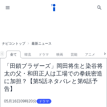
ナビコントップ
最新ニュース
全て
韓流
ドラマ
映画
芸能
アニメ
音
「田鎖ブラザーズ」岡田将生と染谷将
太の父・和田正人は工場での拳銃密造
に加担？【第5話ネタバレと第6話予
告】
05月16日09時20分
ドラマ