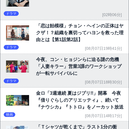
ドラマ
[02時06分]
「恋は飴模様」チョン・ヘインの正体はヤ
クザ！？組織を裏切ってハヨンを救った理
由とは【第1話第2話】
ドラマ
[08月07日19時41分]
今夜、コン・ヒョジンらに迫る謎の危機
「人妻キラー」営業3課のワークショップ
が一転サバイバルに
ドラマ
[08月07日18時30分]
金ロ「3週連続 夏はジブリ!!」開幕 今夜
『借りぐらしのアリエッティ』、続いて
『ナウシカ』『トトロ』をノーカット放送
映画
[08月07日14時17分]
「Ｔシャツが乾くまで」ラスト1分の衝