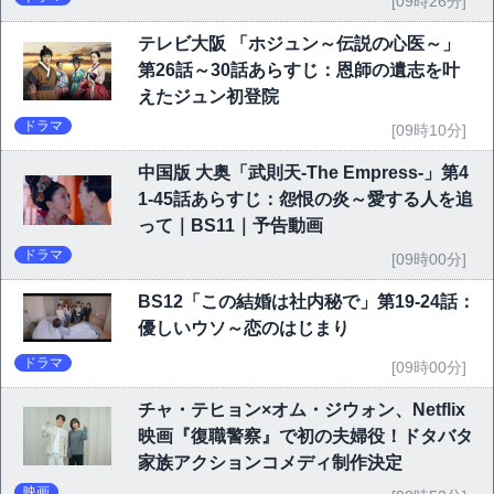
[09時26分]
テレビ大阪 「ホジュン～伝説の心医～」
第26話～30話あらすじ：恩師の遺志を叶
えたジュン初登院
ドラマ
[09時10分]
中国版 大奥「武則天-The Empress-」第4
1-45話あらすじ：怨恨の炎～愛する人を追
って｜BS11｜予告動画
ドラマ
[09時00分]
BS12「この結婚は社内秘で」第19-24話：
優しいウソ～恋のはじまり
ドラマ
[09時00分]
チャ・テヒョン×オム・ジウォン、Netflix
映画『復職警察』で初の夫婦役！ドタバタ
家族アクションコメディ制作決定
映画