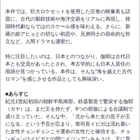
本作では、巨大ロケセットを使用した圧巻の映像美も話
題に。古代の製鉄技術や海洋交易をリアルに再現し、韓
国時代劇ならではのスケール感を味わえる。さらに、新
羅の姫アヒョとの切ない初恋や、兄弟同士の宿命的な対
立など、人間ドラマも濃密だ。
特に注目したいのは、日本とのつながり。伽耶は古代日
本とも交流があったとされ、考古学的にも日本人居住の
痕跡が見つかっている。本作は、そんな“海を越えた古代
ロマン”を感じさせる作品としても興味深い。
■あらすじ
紀元1世紀初頭の朝鮮半島南部。鉄器製造で繁栄する伽耶
（カヤ）は、まだ王を持たず、9つの部族による合議制で
成り立っていた。そんな中、「北から来た女の息子が王
になる」という予言が広まり、祭司長イビガは流れ着い
た女性チョンギョンこそ運命の女性だと確信する。チョ
ンギョンはイビガとの間にイジンアシをもうけ、王に育