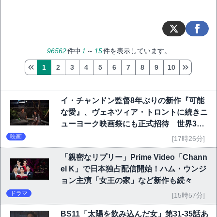
96562
件中
1
～
15
件を表示しています。
1
2
3
4
5
6
7
8
9
10
イ・チャンドン監督8年ぶりの新作『可能
な愛』、ヴェネツィア・トロントに続きニ
ューヨーク映画祭にも正式招待 世界3大
映画祭で快挙｜Netflix映画
映画
[17時26分]
「親密なリプリー」Prime Video「Chann
el K」で日本独占配信開始！ハム・ウンジ
ョン主演「女王の家」など新作も続々
ドラマ
[15時57分]
BS11「太陽を飲み込んだ女」第31-35話あ