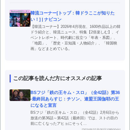
韓流コーナー[トップ：韓ドラここが知りた
い！] | ナビコン
【韓流コーナー】2026年4月現在、1600作品以上の韓
ドラ紹介と、韓流ニュース、特集【2倍楽しむ】、イ
ベントレポート、時代劇に役立つ「年表・系図」、
「地図」、「歴史・豆知識・人物紹介」、「韓国映
画」などまとめている。
この記事を読んだ方にオススメの記事
BSフジ「鉄の王キム・スロ」（全42話）第36
-最終回あらすじ：チソン、連盟王国伽耶の王
になると宣言
BSフジ「鉄の王キム・スロ」（全42話）2月6日から
放送の第36話～第42話（最終回）では、ストの目の
前に亡くなったアヒョにそっく...
[2024年02月05日10時00分]