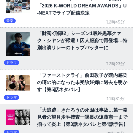
「2026 K-WORLD DREAM AWARDS」U
-NEXTでライブ配信決定
音楽
[12時45分]
「財閥×刑事2」シーズン1最終黒幕クァ
ク・シヤンが帰還！囚人服姿で再登場…特
別出演リレーのトップバッターに
ドラマ
[12時23分]
「ファーストクライ」前田敦子が院内感染
の噂の的になった未受診妊婦に過去を明か
す【第5話ネタバレ】
ドラマ
[11時31分]
「大追跡」きたろうの死因は事故…第一発
見者の望月歩や捜査一課長の遠藤憲一まで
揃って炎上【第3話ネタバレと第4話予告】
ドラマ