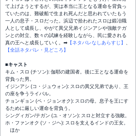
て上げようとするが、実は本当に王となる運命を背負っ
ていたのは、難破船で生まれ死んだと思われていたもう
一人の息子・スロだった。浜辺で拾われたスロは鍛冶職
人として成長し、やがて異父兄弟イジンアシや強敵テガ
ンとの対立、数々の試練を経験しながら、民に愛される
真の王へと成長していく。➡
【ネタバレなしあらすじ】
、
【全話ネタバレ・見どころ】
■キャスト
キム・スロ (チソン): 伽耶の建国者。後に王となる運命を
背負った男。
イジンアシ (コ・ジュウォン): スロの異父兄弟であり、王
の座を争うライバル。
チョンギョン (ペ・ジョンオク): スロの母。息子を王にす
るために厳しい運命を背負う。
シングィガン/テガン (ユ・オソン): スロと対立する強敵。
ホ・ファンオク (ソ・ジヘ): スロを支えるインドの王女。
ほか