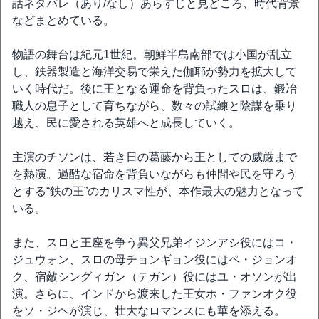
話ネタバレ（あり/なし）あらすじと見どころ、時代背景
などまとめている。
物語の舞台は紀元1世紀。朝鮮半島南部では小国が乱立
し、鉄器製造と海洋交易で栄えた伽耶が勢力を拡大して
いく時代だ。後に王となる運命を背負ったスロは、鍛冶
職人の息子として育ちながら、数々の試練と陰謀を乗り
越え、民に愛される英雄へと成長していく。
主演のチソンは、若き日の葛藤から王としての威厳まで
を熱演。過酷な宿命を背負いながらも仲間や民を守ろう
とする“鉄の王”のカリスマ性が、本作最大の魅力となって
いる。
また、スロと王座を争う異父兄弟イジンアシ役にはコ・
ジュウォン、スロの母チョンギョン役にはペ・ジョンオ
ク、宿敵シングィガン（テガン）役にはユ・オソンが出
演。さらに、インドから渡来した王女ホ・ファンオク役
をソ・ジヘが演じ、壮大なロマンスにも華を添える。