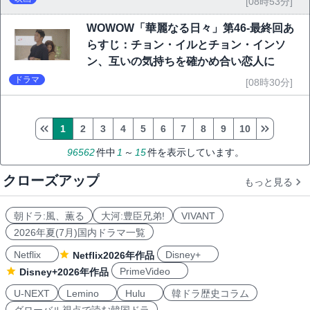
[08時53分]
WOWOW「華麗なる日々」第46-最終回あ
らすじ：チョン・イルとチョン・インソ
ン、互いの気持ちを確かめ合い恋人に
ドラマ
[08時30分]
1
2
3
4
5
6
7
8
9
10
96562
件中
1
～
15
件を表示しています。
クローズアップ
もっと見る
朝ドラ:風、薫る
大河:豊臣兄弟!
VIVANT
2026年夏(7月)国内ドラマ一覧
Netflix
Disney+
Netflix2026年作品
PrimeVideo
Disney+2026年作品
U-NEXT
Lemino
Hulu
韓ドラ歴史コラム
グローバル視点で読む韓国ドラ