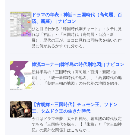
ドラマの年表：神話～三国時代（高句麗、百
済、新羅） | ナビコン
ひと目でわかる「韓国時代劇チャート」：タテに見
れば「神話」～「三国時代（高句麗・百済・新
羅）」歴代の王が、ヨコに見れば同時代を描いた作
品に何があるかすぐに分かる。
韓流コーナー[韓半島の時代別地図] | ナビコン
朝鮮半島の「三国時代（高句麗・百済・新羅+伽
耶）」、「統一新羅時代の地図」、「高麗時代の地
図」、「朝鮮王朝の地図」の時代別の地図を紹介。
【古朝鮮～三国時代】チュモン王、ソドン
王、タムドク王の生きた時代
今回はドラマ朱蒙、太王四神記、薯童謠の時代設定
である『三国時代を探る。【『朱蒙』と『太王四神
記』の意外な関係】はこちらか...