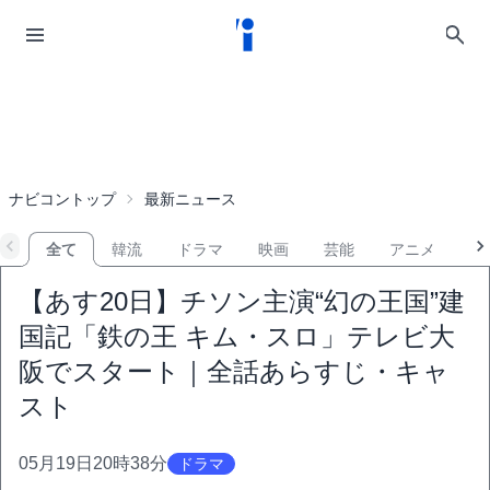
ナビコントップ
最新ニュース
全て
韓流
ドラマ
映画
芸能
アニメ
音
【あす20日】チソン主演“幻の王国”建
国記「鉄の王 キム・スロ」テレビ大
阪でスタート｜全話あらすじ・キャ
スト
05月19日20時38分
ドラマ