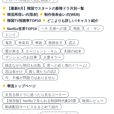
【最新8月】韓国でスタートの新韓ドラ月別一覧
韓流再現レポ(取材)
制作発表会レポ(WEB)
韓国TV視聴率TOP10
どこよりも詳しい!キャスト紹介
ヘチ 王座への道
馬医
イ・サン
Netflix世界TOP10
トンイ
鬼宮
奇皇后
華政
善徳女王
恋人
愛が来る
エージェント・キム
夫婦の結末
マンションのお仕事
人妻キラー
残念ながら明日も出勤
君へと続く僕のドリーム!
恋は命がけ
殺し屋たちの店2
今、不倫が問題ではありません
華流トップページ
次見る韓ドラに迷ったら見るコーナー
【保存版】Netflixで見られる韓国時代劇20選
映画レビュー
動画配信サービスをまとめて紹介