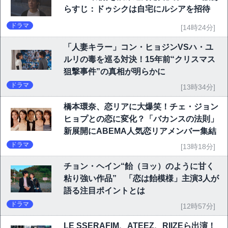
らすじ：ドゥシクは自宅にルシアを招待
ドラマ
[14時24分]
「人妻キラー」コン・ヒョジンVSハ・ユ
ルリの毒を巡る対決！15年前“クリスマス
狙撃事件”の真相が明らかに
ドラマ
[13時34分]
橋本環奈、恋リアに大爆笑！チェ・ジョン
ヒョプとの恋に変化？「バカンスの法則」
新展開にABEMA人気恋リアメンバー集結
ドラマ
[13時18分]
チョン・ヘイン“飴（ヨッ）のように甘く
粘り強い作品” 「恋は飴模様」主演3人が
語る注目ポイントとは
ドラマ
[12時57分]
LE SSERAFIM、ATEEZ、RIIZEら出演！