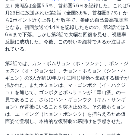
로）第3話は全国5.5％、首都圏5.6％を記録した。これは5
月23日に放送された第2話（全国3.6％、首都圏3.7％）か
ら2ポイント近く上昇した数字で、番組の自己最高視聴率
となる。初回放送で4.4％を記録したものの、第2話では3.
6％まで下落。しかし第3話で大幅な回復を見せ、視聴率
反騰に成功した。今後、この勢いを維持できるか注目さ
れている。
第3話では、カン・ボムリョン（ホ・ソンテ）、ポン・ジ
ェスン（オ・ジョンセ）、チョン・ホミョン（シン・ハ
ギュン）の3人が約10年ぶりに同じ場所へ集結する様子が
描かれた。またホミョンは、マ・ゴンボク（イ・ハクジ
ュ）を通じて、ゴンボクとボムリョンが「華山派」の一
員であること、さらにハン・ギョンウク（キム・サンギ
ョン）が背後にいることを突き止める。その後ホミョン
は、ユ・イング（ヒョン・ボンシク）を捕らえるため仮
面姿で登場し、本格的な復讐劇の幕開けを予感させた。