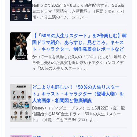
Netflixにて2026年5月8日より独占配信する、SBS新
金土ドラマ「素晴らしき新世界」（原題：멋진 신세
계）より主演のイム・ジヨン...
【「50％の人生リスタート」を2倍楽しむ】韓
国ドラマ紹介、あらすじ、見どころ、キャス
ト・キャラクター、制作発表会レポートなど
かつて一世を風靡した3人の「プロ」たちが、離島で
再会し失われた真実を追い求めるアクションコメデ
ィ「50％の人生リスタート」...
どこよりも詳しい！「50％の人生リスター
ト」キャスト・キャラクター（登場人物）を
人物画像・相関図と徹底解説
Disney+（ディズニープラス）にて5月22日（金）配
信開始するMBC金土ドラマ「50％の人生リスター
ト」（原題：오십프로/50プロ）よ...