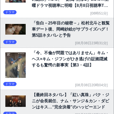
曜ドラマ視聴率に明暗【8月8日視聴率TO
P10】
ドラマ
[08時51分]
「告白－25年目の秘密－」松村北斗と観覧
車デート後、岡崎紗絵がサプライズハグ！
第5話ネタバレと予告
ドラマ
[08月08日23時31分]
「今、不倫が問題ではありません」キム・
ヘス×キム・ジフンがひき逃げの証拠隠滅
するも驚愕の新事実【第3・4話】
ドラマ
[08月08日20時04分]
【最終回ネタバレ】「紅い真珠」パク・ジ
ニが会長就任、ナム・サンジ＆カン・ダビ
ンはキス…“完全決着”のハッピーエンド
ドラマ