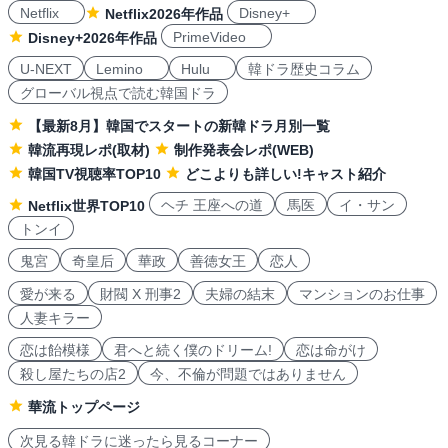
Netflix
Disney+
Netflix2026年作品
PrimeVideo
Disney+2026年作品
U-NEXT
Lemino
Hulu
韓ドラ歴史コラム
グローバル視点で読む韓国ドラ
【最新8月】韓国でスタートの新韓ドラ月別一覧
韓流再現レポ(取材)
制作発表会レポ(WEB)
韓国TV視聴率TOP10
どこよりも詳しい!キャスト紹介
ヘチ 王座への道
馬医
イ・サン
Netflix世界TOP10
トンイ
鬼宮
奇皇后
華政
善徳女王
恋人
愛が来る
財閥 X 刑事2
夫婦の結末
マンションのお仕事
人妻キラー
恋は飴模様
君へと続く僕のドリーム!
恋は命がけ
殺し屋たちの店2
今、不倫が問題ではありません
華流トップページ
次見る韓ドラに迷ったら見るコーナー