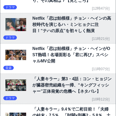
り、その真相は？【見どころ】
ドラマ
[12時47分]
Netflix「恋は飴模様」チョン・ヘインの高
校時代を演じるハ・ミンヒョクに注
目！“テハの原点”を初々しく熱演
ドラマ
[11時21分]
Netflix「恋は飴模様」チョン・ヘインがO
ST熱唱！名場面彩る「君に再び」スペシ
ャルMV公開
音楽
[11時07分]
「人妻キラー」第3・4話：コン・ヒョジン
が臓器密売組織を一掃、“キングフィッシ
ャー”正体発覚の危機へ【ネタバレ】
ドラマ
[10時12分]
「人妻キラー」9.4％で二桁目前！「夫婦
の結末」7.5％、「財閥×刑事2」5.8％…土