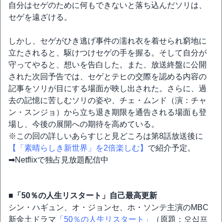
自分はセゲのために何もできないと落ち込んだソリは、
セゲを遠ざける。
しかし、セゲがひき逃げ事件の濡れ衣を着せられ窮地に
立たされると、駆けつけセゲの手を握る。そして自分が
守ってやると、想いを告白した。また、放送終盤に公開
された次回予告では、セゲとテヒの交際を認める内容の
記事をソリが目にする場面が映し出された。さらに、過
去の記憶に苦しむソリの姿や、チェ・ムンド（演：チャ
ン・スンジョ）から立ち退き期限を通告される場面も登
場し、今後の展開への期待を高めている。
※この回の詳しいあらすじと見どころは第8話放送後に
【「素晴らしき新世界」を2倍楽しむ】
で紹介予定。
➡Netflixで独占見放題配信中
■「50％の人生リスタート」自己最高更新
シン・ハギュン、オ・ジョンセ、ホ・ソンテ主演のMBC
新金土ドラマ
「50％の人生リスタート」
（原題：오십프