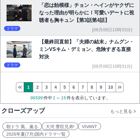
「恋は飴模様」チョン・ヘインがヤクザに
なった理由が明らかに！可愛いデートに視
聴者も胸キュン【第3話第4話】
ドラマ
[08月08日15時33分]
【最終回直前】「夫婦の結末」ナムグン・
ミンVSキム・デミョン、危険すぎる直接
対決
ドラマ
[08月08日15時31分]
1
2
3
4
5
6
7
8
9
10
96599
件中
1
～
15
件を表示しています。
クローズアップ
もっと見る
朝ドラ:風、薫る
大河:豊臣兄弟!
VIVANT
2026年夏(7月)国内ドラマ一覧