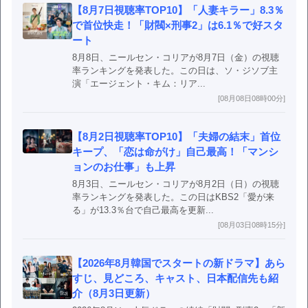
【8月7日視聴率TOP10】「人妻キラー」8.3％
で首位快走！「財閥×刑事2」は6.1％で好スタ
ート
8月8日、ニールセン・コリアが8月7日（金）の視聴
率ランキングを発表した。この日は、ソ・ジソブ主
演「エージェント・キム：リア...
[08月08日08時00分]
【8月2日視聴率TOP10】「夫婦の結末」首位
キープ、「恋は命がけ」自己最高！「マンシ
ョンのお仕事」も上昇
8月3日、ニールセン・コリアが8月2日（日）の視聴
率ランキングを発表した。この日はKBS2「愛が来
る」が13.3％台で自己最高を更新...
[08月03日08時15分]
【2026年8月韓国でスタートの新ドラマ】あら
すじ、見どころ、キャスト、日本配信先も紹
介（8月3日更新）