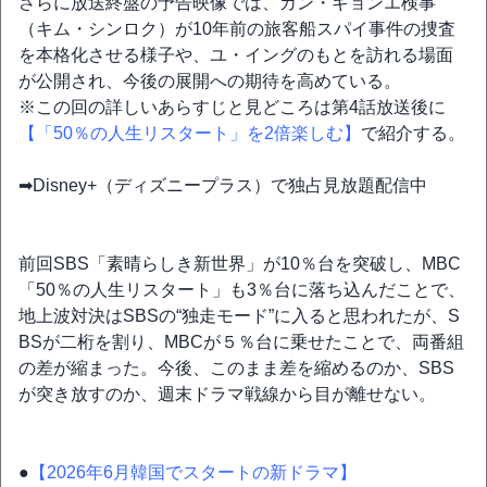
さらに放送終盤の予告映像では、カン・ギョンエ検事
（キム・シンロク）が10年前の旅客船スパイ事件の捜査
を本格化させる様子や、ユ・イングのもとを訪れる場面
が公開され、今後の展開への期待を高めている。
※この回の詳しいあらすじと見どころは第4話放送後に
【「50％の人生リスタート」を2倍楽しむ】
で紹介する。
➡Disney+（ディズニープラス）で独占見放題配信中
前回SBS「素晴らしき新世界」が10％台を突破し、MBC
「50％の人生リスタート」も3％台に落ち込んだことで、
地上波対決はSBSの“独走モード”に入ると思われたが、S
BSが二桁を割り、MBCが５％台に乗せたことで、両番組
の差が縮まった。今後、このまま差を縮めるのか、SBS
が突き放すのか、週末ドラマ戦線から目が離せない。
●
【2026年6月韓国でスタートの新ドラマ】