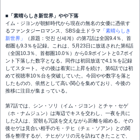
■「素晴らしき新世界」やや下落
イム・ジヨンが朝鮮時代から現在の無名の女優に憑依す
るファンタジーロマンス、SBS金土ドラマ
「素晴らしき
新世界」
（原題：멋진 신세계）の第7話は全国9.4％、首
都圏も9.3％を記録。これは、5月23日に放送された第6話
（全国10.3％、首都圏10.0％）から0.9ポイントと0.7ポイ
ント下落した数字となる。同作は初回放送で4.1％を記録
してスタート。その後は着実に上昇を続け、第6話では初
めて視聴率10％台を突破していた。今回やや数字を落と
したものの、依然として高い関心を集めており、今後の
推移に注目が集まっている。
第7話では、シン・ソリ（イム・ジヨン）とチャ・セゲ
（ホ・ナムジュン）は海辺でキスを交わし、一夜を共に
した2人は、翌朝も冗談を交えながら距離を縮める。その
後セゲは見合い相手のモ・テヒ（チェ・ソアン）との関
係を整理するが、テヒがソリの元を訪ねてきたことで、