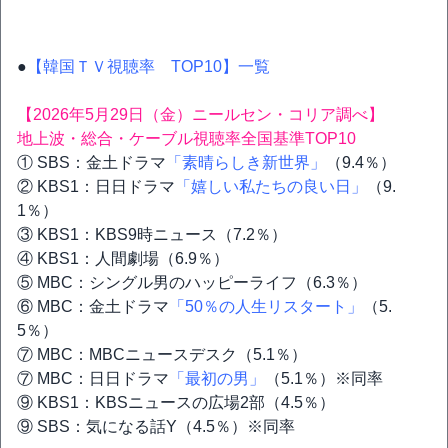
●
【韓国ＴＶ視聴率 TOP10】一覧
【2026年5月29日（金）ニールセン・コリア調べ】
地上波・総合・ケーブル視聴率全国基準TOP10
① SBS：金土ドラマ
「素晴らしき新世界」
（9.4％）
② KBS1：日日ドラマ
「嬉しい私たちの良い日」
（9.
1％）
③ KBS1：KBS9時ニュース（7.2％）
④ KBS1：人間劇場（6.9％）
⑤ MBC：シングル男のハッピーライフ（6.3％）
⑥ MBC：金土ドラマ
「50％の人生リスタート」
（5.
5％）
⑦ MBC：MBCニュースデスク（5.1％）
⑦ MBC：日日ドラマ
「最初の男」
（5.1％）※同率
⑨ KBS1：KBSニュースの広場2部（4.5％）
⑨ SBS：気になる話Y（4.5％）※同率