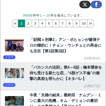
96599
件中
1
～
15
件を表示しています。
1
2
3
4
5
6
7
8
9
10
「財閥 x 刑事2」アン・ボヒョンが爆弾テ
ロの標的に！チョン・ウンチェとの再会に
も注目【第1話第2話】
ドラマ
[15時30分]
「バカンスの法則」第4～6話：橋本環奈を
待ち受ける新たな恋…“4股ゲス不倫”の衝
撃の真相も明らかに【ネタバレ】
ドラマ
[13時17分]
今夜「夫婦の結末」最終回 ナムグン・ミ
ンに最大の危機…キム・デミョンの裏切