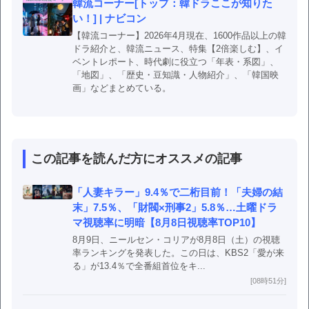
韓流コーナー[トップ：韓ドラここが知りた
い！] | ナビコン
【韓流コーナー】2026年4月現在、1600作品以上の韓
ドラ紹介と、韓流ニュース、特集【2倍楽しむ】、イ
ベントレポート、時代劇に役立つ「年表・系図」、
「地図」、「歴史・豆知識・人物紹介」、「韓国映
画」などまとめている。
この記事を読んだ方にオススメの記事
「人妻キラー」9.4％で二桁目前！「夫婦の結
末」7.5％、「財閥×刑事2」5.8％…土曜ドラ
マ視聴率に明暗【8月8日視聴率TOP10】
8月9日、ニールセン・コリアが8月8日（土）の視聴
率ランキングを発表した。この日は、KBS2「愛が来
る」が13.4％で全番組首位をキ...
[08時51分]