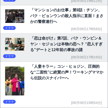
[08月08日19時12分]
「マンションのお仕事」第9話：チソン、
パク・ビョンウンの殺人指示に直面！まさ
かの警察連行へ
ドラマ
[08月08日17時58分]
「恋は命がけ」第7話、パク・ウンビン＆
ヤン・セジョンは本物の恋へ？ “恋人すぎ
る”デートと12年前の事故の謎
ドラマ
[08月08日17時19分]
「人妻キラー」コン・ヒョジン、圧倒的
な“二面性”に絶賛の声！ワーキングママか
ら伝説のスナイパーへ
ドラマ
[08月08日15時54分]