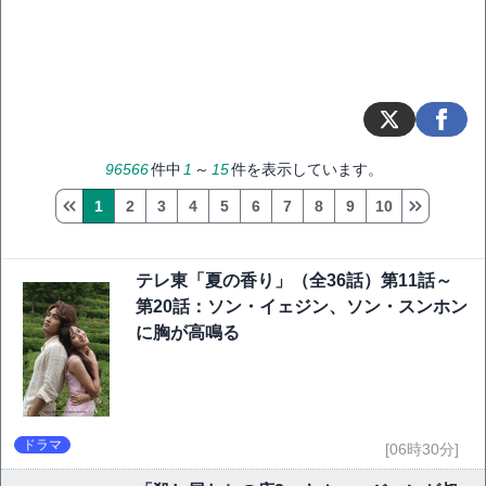
96566
件中
1
～
15
件を表示しています。
1
2
3
4
5
6
7
8
9
10
テレ東「夏の香り」（全36話）第11話～
第20話：ソン・イェジン、ソン・スンホン
に胸が高鳴る
ドラマ
[06時30分]