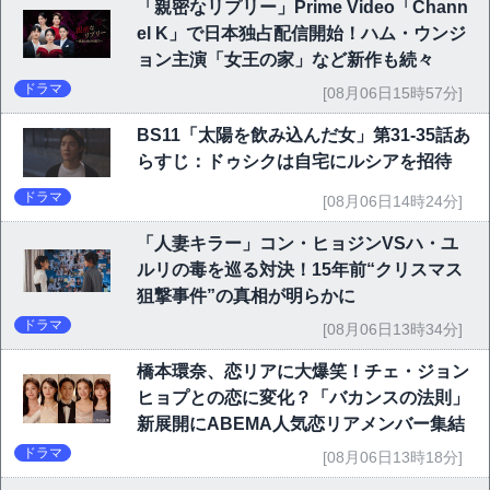
「親密なリプリー」Prime Video「Chann
el K」で日本独占配信開始！ハム・ウンジ
ョン主演「女王の家」など新作も続々
ドラマ
[08月06日15時57分]
BS11「太陽を飲み込んだ女」第31-35話あ
らすじ：ドゥシクは自宅にルシアを招待
ドラマ
[08月06日14時24分]
「人妻キラー」コン・ヒョジンVSハ・ユ
ルリの毒を巡る対決！15年前“クリスマス
狙撃事件”の真相が明らかに
ドラマ
[08月06日13時34分]
橋本環奈、恋リアに大爆笑！チェ・ジョン
ヒョプとの恋に変化？「バカンスの法則」
新展開にABEMA人気恋リアメンバー集結
ドラマ
[08月06日13時18分]