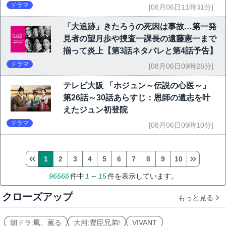
ドラマ
[08月06日11時31分]
「大追跡」きたろうの死因は事故…第一発
見者の望月歩や捜査一課長の遠藤憲一まで
揃って炎上【第3話ネタバレと第4話予告】
ドラマ
[08月06日09時26分]
テレビ大阪 「ホジュン～伝説の心医～」
第26話～30話あらすじ：恩師の遺志を叶
えたジュン初登院
ドラマ
[08月06日09時10分]
1
2
3
4
5
6
7
8
9
10
96566
件中
1
～
15
件を表示しています。
クローズアップ
もっと見る
朝ドラ:風、薫る
大河:豊臣兄弟!
VIVANT