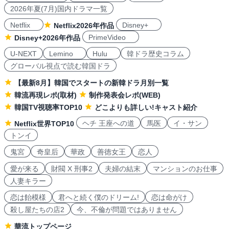
2026年夏(7月)国内ドラマ一覧
Netflix
Disney+
Netflix2026年作品
PrimeVideo
Disney+2026年作品
U-NEXT
Lemino
Hulu
韓ドラ歴史コラム
グローバル視点で読む韓国ドラ
【最新8月】韓国でスタートの新韓ドラ月別一覧
韓流再現レポ(取材)
制作発表会レポ(WEB)
韓国TV視聴率TOP10
どこよりも詳しい!キャスト紹介
ヘチ 王座への道
馬医
イ・サン
Netflix世界TOP10
トンイ
鬼宮
奇皇后
華政
善徳女王
恋人
愛が来る
財閥 X 刑事2
夫婦の結末
マンションのお仕事
人妻キラー
恋は飴模様
君へと続く僕のドリーム!
恋は命がけ
殺し屋たちの店2
今、不倫が問題ではありません
華流トップページ