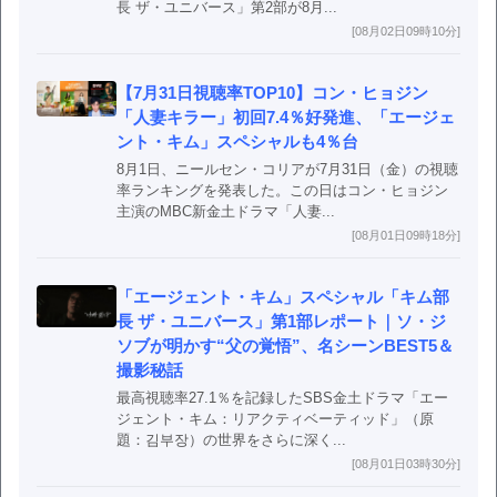
長 ザ・ユニバース」第2部が8月...
[08月02日09時10分]
【7月31日視聴率TOP10】コン・ヒョジン
「人妻キラー」初回7.4％好発進、「エージェ
ント・キム」スペシャルも4％台
8月1日、ニールセン・コリアが7月31日（金）の視聴
率ランキングを発表した。この日はコン・ヒョジン
主演のMBC新金土ドラマ「人妻...
[08月01日09時18分]
「エージェント・キム」スペシャル「キム部
長 ザ・ユニバース」第1部レポート｜ソ・ジ
ソブが明かす“父の覚悟”、名シーンBEST5＆
撮影秘話
最高視聴率27.1％を記録したSBS金土ドラマ「エー
ジェント・キム：リアクティベーティッド」（原
題：김부장）の世界をさらに深く...
[08月01日03時30分]