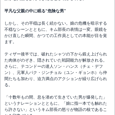
平凡な父親の中に眠る“危険な男”
しかし、その平穏は長く続かない。娘の危機を暗示する
不穏なシーンとともに、キム部長の表情は一変。眼鏡を
かけ直した瞬間、かつての工作員としての本能が目を覚
ます。
ティザー後半では、破れたシャツの下から鍛え上げられ
た肉体がのぞき、隠されていた戦闘能力が解放される。
さらに、テコンドーの達人ソン・ハンス（チェ・デフ
ン）、元軍人パク・ジンチョル（ユン・ギョンホ）ら仲
間たちも加わり、迫力満点のアクションが繰り広げられ
る。
「十数年もの間、息を潜めて生きていた男が爆発した」
というナレーションとともに、「娘に指一本でも触れた
ら許さない」というキム部長の怒りが物語の核であるこ