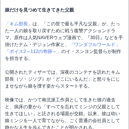
娘だけを見つめて生きてきた父親
「キム部長」
は、「この世で最も平凡な父親」が、たっ
た一人の娘を取り戻すために戦う復讐アクションドラ
マ。原作は人気NAVERウェブ漫画で、『30日』などを手
掛けたナム・デジュン作家と、
「ワンダフルワールド」
「ボイス2～112の奇跡～」
のイ・スンヨン監督らが制作
を担当する。
公開されたティザーでは、深夜のコンテナを訪れたキム
部長（ソ・ジソブ）が「どこにいるんだ」と怒りをにじ
ませながら娘を捜す姿からスタートする。
映像では、かつて南北派工作員として生きた彼の過去
と、病床の妻から「すべてを忘れてミンジの父親として
生きてほしい」と託される場面が交錯。以来、彼は幼い
娘ミンジを一人で育てながら、ごく普通の会社員として
静かな人生を歩んできたことが明かされる。