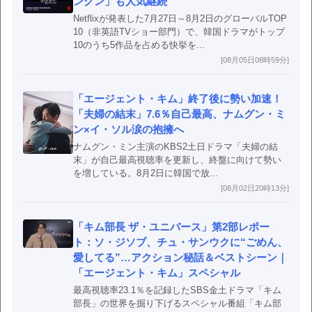
ングン」も人気継続
Netflixが発表した7月27日～8月2日のグローバルTOP
10（非英語TVショー部門）で、韓国ドラマがトップ
10のうち5作品を占める快挙を...
[08月05日08時59分]
「エージェント・キム」終了後に勢い加速！
「夫婦の結末」7.6％自己最高、ナムグン・ミ
ン×イ・ソル涙の抱擁へ
ナムグン・ミン主演のKBS2土日ドラマ「夫婦の結
末」が自己最高視聴率を更新し、終盤に向けて勢い
を増している。8月2日に韓国で放...
[08月02日20時13分]
「キム部長 ザ・ユニバース」第2部レポー
ト：ソ・ジソブ、チュ・サンウクに“ごめん、
愛してる”…アクション秘話＆ベストシーン｜
「エージェント・キム」スペシャル
最高視聴率23.1％を記録したSBS金土ドラマ「キム
部長」の世界を掘り下げるスペシャル番組「キム部