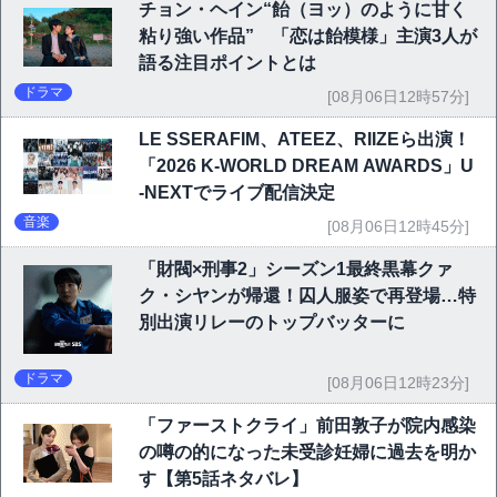
チョン・ヘイン“飴（ヨッ）のように甘く
粘り強い作品” 「恋は飴模様」主演3人が
語る注目ポイントとは
ドラマ
[08月06日12時57分]
LE SSERAFIM、ATEEZ、RIIZEら出演！
「2026 K-WORLD DREAM AWARDS」U
-NEXTでライブ配信決定
音楽
[08月06日12時45分]
「財閥×刑事2」シーズン1最終黒幕クァ
ク・シヤンが帰還！囚人服姿で再登場…特
別出演リレーのトップバッターに
ドラマ
[08月06日12時23分]
「ファーストクライ」前田敦子が院内感染
の噂の的になった未受診妊婦に過去を明か
す【第5話ネタバレ】