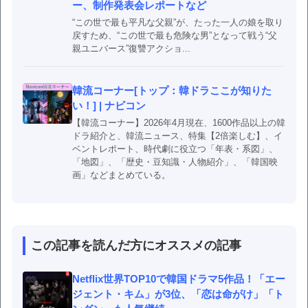
ー、制作発表会レポートなど
“この世で最も平凡な父親”が、たった一人の娘を取り
戻すため、“この世で最も危険な男”となって戦う“父
親ユニバース”復讐アクショ...
韓流コーナー[トップ：韓ドラここが知りた
い！] | ナビコン
【韓流コーナー】2026年4月現在、1600作品以上の韓
ドラ紹介と、韓流ニュース、特集【2倍楽しむ】、イ
ベントレポート、時代劇に役立つ「年表・系図」、
「地図」、「歴史・豆知識・人物紹介」、「韓国映
画」などまとめている。
この記事を読んだ方にオススメの記事
Netflix世界TOP10で韓国ドラマ5作品！「エー
ジェント・キム」が3位、「恋は命がけ」「ト