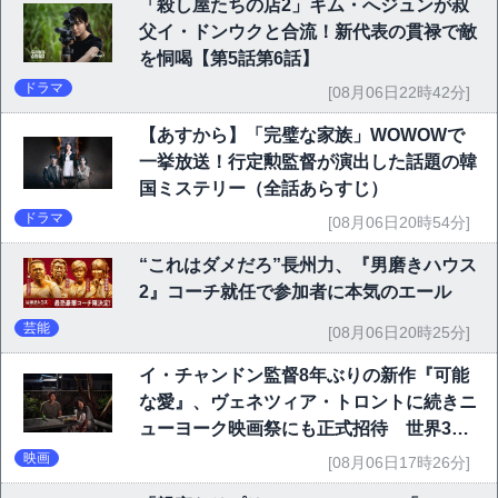
「殺し屋たちの店2」キム・へジュンが叔
父イ・ドンウクと合流！新代表の貫禄で敵
を恫喝【第5話第6話】
ドラマ
[08月06日22時42分]
【あすから】「完璧な家族」WOWOWで
一挙放送！行定勲監督が演出した話題の韓
国ミステリー（全話あらすじ）
ドラマ
[08月06日20時54分]
“これはダメだろ”長州力、『男磨きハウス
2』コーチ就任で参加者に本気のエール
芸能
[08月06日20時25分]
イ・チャンドン監督8年ぶりの新作『可能
な愛』、ヴェネツィア・トロントに続きニ
ューヨーク映画祭にも正式招待 世界3大
映画祭で快挙｜Netflix映画
映画
[08月06日17時26分]