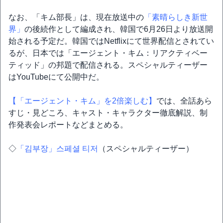
なお、「キム部長」は、現在放送中の
「素晴らしき新世
界」
の後続作として編成され、韓国で6月26日より放送開
始される予定だ。韓国ではNetflixにて世界配信とされてい
るが、日本では「エージェント・キム：リアクティベー
ティッド」の邦題で配信される。スペシャルティーザー
はYouTubeにて公開中だ。
【「エージェント・キム」を2倍楽しむ】
では、全話あら
すじ・見どころ、キャスト・キャラクター徹底解説、制
作発表会レポートなどまとめる。
◇
「김부장」스페셜 티저
（スペシャルティーザー）