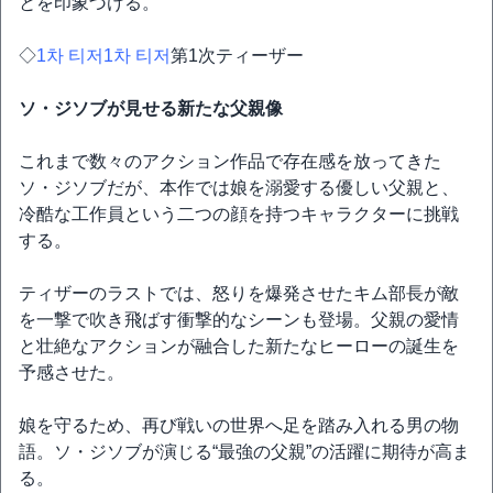
とを印象づける。
◇
1차 티저1차 티저
第1次ティーザー
ソ・ジソブが見せる新たな父親像
これまで数々のアクション作品で存在感を放ってきた
ソ・ジソブだが、本作では娘を溺愛する優しい父親と、
冷酷な工作員という二つの顔を持つキャラクターに挑戦
する。
ティザーのラストでは、怒りを爆発させたキム部長が敵
を一撃で吹き飛ばす衝撃的なシーンも登場。父親の愛情
と壮絶なアクションが融合した新たなヒーローの誕生を
予感させた。
娘を守るため、再び戦いの世界へ足を踏み入れる男の物
語。ソ・ジソブが演じる“最強の父親”の活躍に期待が高ま
る。