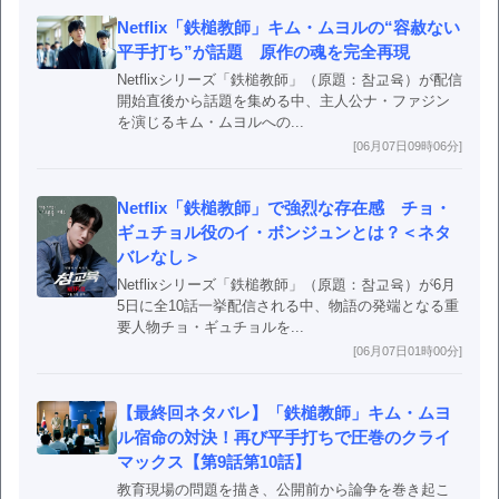
Netflix「鉄槌教師」キム・ムヨルの“容赦ない
平手打ち”が話題 原作の魂を完全再現
Netflixシリーズ「鉄槌教師」（原題：참교육）が配信
開始直後から話題を集める中、主人公ナ・ファジン
を演じるキム・ムヨルへの...
[06月07日09時06分]
Netflix「鉄槌教師」で強烈な存在感 チョ・
ギュチョル役のイ・ボンジュンとは？＜ネタ
バレなし＞
Netflixシリーズ「鉄槌教師」（原題：참교육）が6月
5日に全10話一挙配信される中、物語の発端となる重
要人物チョ・ギュチョルを...
[06月07日01時00分]
【最終回ネタバレ】「鉄槌教師」キム・ムヨ
ル宿命の対決！再び平手打ちで圧巻のクライ
マックス【第9話第10話】
教育現場の問題を描き、公開前から論争を巻き起こ