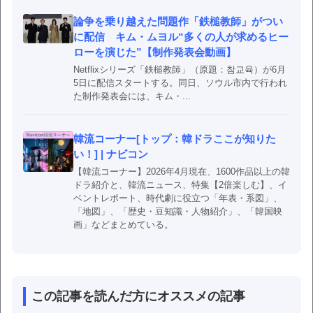
論争を乗り越えた問題作「鉄槌教師」がつい
に配信 キム・ムヨル“多くの人が求めるヒー
ローを演じた”【制作発表会動画】
Netflixシリーズ「鉄槌教師」（原題：참교육）が6月
5日に配信スタートする。同日、ソウル市内で行われ
た制作発表会には、キム・...
韓流コーナー[トップ：韓ドラここが知りた
い！] | ナビコン
【韓流コーナー】2026年4月現在、1600作品以上の韓
ドラ紹介と、韓流ニュース、特集【2倍楽しむ】、イ
ベントレポート、時代劇に役立つ「年表・系図」、
「地図」、「歴史・豆知識・人物紹介」、「韓国映
画」などまとめている。
この記事を読んだ方にオススメの記事