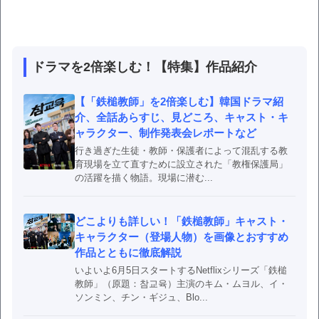
ドラマを2倍楽しむ！【特集】作品紹介
【「鉄槌教師」を2倍楽しむ】韓国ドラマ紹
介、全話あらすじ、見どころ、キャスト・キ
ャラクター、制作発表会レポートなど
行き過ぎた生徒・教師・保護者によって混乱する教
育現場を立て直すために設立された「教権保護局」
の活躍を描く物語。現場に潜む...
どこよりも詳しい！「鉄槌教師」キャスト・
キャラクター（登場人物）を画像とおすすめ
作品とともに徹底解説
いよいよ6月5日スタートするNetflixシリーズ「鉄槌
教師」（原題：참교육）主演のキム・ムヨル、イ・
ソンミン、チン・ギジュ、Blo...