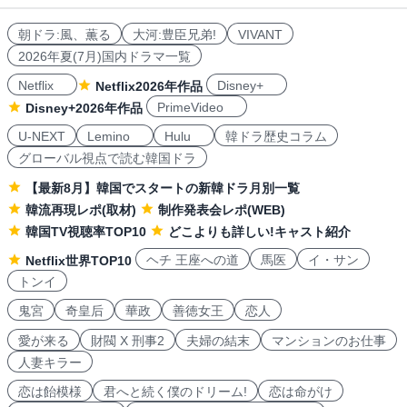
朝ドラ:風、薫る
大河:豊臣兄弟!
VIVANT
2026年夏(7月)国内ドラマ一覧
Netflix
Disney+
Netflix2026年作品
PrimeVideo
Disney+2026年作品
U-NEXT
Lemino
Hulu
韓ドラ歴史コラム
グローバル視点で読む韓国ドラ
【最新8月】韓国でスタートの新韓ドラ月別一覧
韓流再現レポ(取材)
制作発表会レポ(WEB)
韓国TV視聴率TOP10
どこよりも詳しい!キャスト紹介
ヘチ 王座への道
馬医
イ・サン
Netflix世界TOP10
トンイ
鬼宮
奇皇后
華政
善徳女王
恋人
愛が来る
財閥 X 刑事2
夫婦の結末
マンションのお仕事
人妻キラー
恋は飴模様
君へと続く僕のドリーム!
恋は命がけ