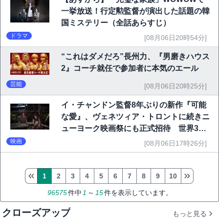
一挙放送！行定勲監督が演出した話題の韓
国ミステリー（全話あらすじ）
ドラマ
[08月06日20時54分]
“これはダメだろ”長州力、『男磨きハウス
2』コーチ就任で参加者に本気のエール
芸能
[08月06日20時25分]
イ・チャンドン監督8年ぶりの新作『可能
な愛』、ヴェネツィア・トロントに続きニ
ューヨーク映画祭にも正式招待 世界3大
映画祭で快挙｜Netflix映画
映画
[08月06日17時26分]
1
2
3
4
5
6
7
8
9
10
96575
件中
1
～
15
件を表示しています。
クローズアップ
もっと見る