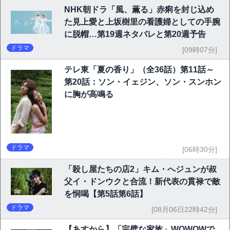
NHK朝ドラ「風、薫る」赤痢を封じ込め
た見上愛と上坂樹里の看護婦としての手腕
に脱帽…第19週ネタバレと第20週予告
ドラマ
[09時07分]
テレ東「夏の香り」（全36話）第11話～
第20話：ソン・イェジン、ソン・スンホン
に胸が高鳴る
ドラマ
[06時30分]
「殺し屋たちの店2」キム・へジュンが叔
父イ・ドンウクと合流！新代表の貫禄で敵
を恫喝【第5話第6話】
ドラマ
[08月06日22時42分]
【あすから】「完璧な家族」WOWOWで