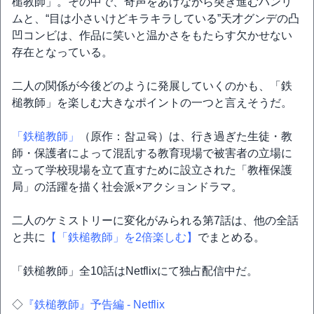
槌教師」。その中で、奇声をあげながら突き進むハンリ
ムと、“目は小さいけどキラキラしている”天才グンデの凸
凹コンビは、作品に笑いと温かさをもたらす欠かせない
存在となっている。
二人の関係が今後どのように発展していくのかも、「鉄
槌教師」を楽しむ大きなポイントの一つと言えそうだ。
「鉄槌教師」
（原作：참교육）は、行き過ぎた生徒・教
師・保護者によって混乱する教育現場で被害者の立場に
立って学校現場を立て直すために設立された「教権保護
局」の活躍を描く社会派×アクションドラマ。
二人のケミストリーに変化がみられる第7話は、他の全話
と共に
【「鉄槌教師」を2倍楽しむ】
でまとめる。
「鉄槌教師」全10話はNetflixにて独占配信中だ。
◇
『鉄槌教師』予告編 - Netflix