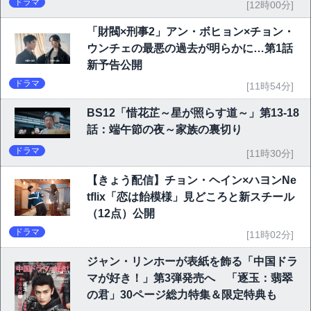
ドラマ
[12時00分]
「財閥×刑事2」アン・ボヒョン×チョン・
ウンチェの最悪の過去が明らかに…第1話
新予告公開
ドラマ
[11時54分]
BS12「惜花芷～星が照らす道～」第13-18
話：端午節の夜～家族の裏切り
ドラマ
[11時30分]
【きょう配信】チョン・ヘイン×ハヨンNe
tflix「恋は飴模様」見どころと新スチール
（12点）公開
ドラマ
[11時02分]
ジャン・リンホーが表紙を飾る「中国ドラ
マが好き！」第3弾発売へ 「逐玉：翡翠
の君」30ページ総力特集＆限定特典も