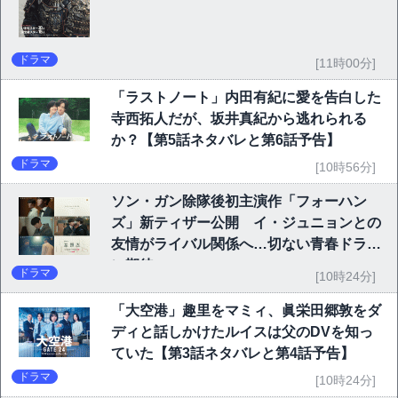
ドラマ
[11時00分]
「ラストノート」内田有紀に愛を告白した
寺西拓人だが、坂井真紀から逃れられる
か？【第5話ネタバレと第6話予告】
ドラマ
[10時56分]
ソン・ガン除隊後初主演作「フォーハン
ズ」新ティザー公開 イ・ジュニョンとの
友情がライバル関係へ…切ない青春ドラマ
に期待
ドラマ
[10時24分]
「大空港」趣里をマミィ、眞栄田郷敦をダ
ディと話しかけたルイスは父のDVを知っ
ていた【第3話ネタバレと第4話予告】
ドラマ
[10時24分]