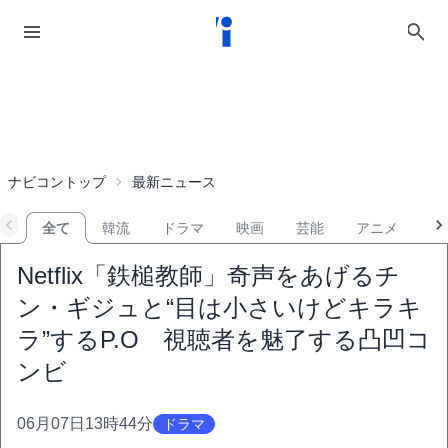
ナビコントップ
最新ニュース
全て
韓流
ドラマ
映画
芸能
アニメ
音
Netflix「鉄槌教師」奇声をあげるチ
ン・ギジュと“目は小さいけどキラキ
ラ”するP.O 視聴者を魅了する凸凹コ
ンビ
06月07日13時44分
ドラマ