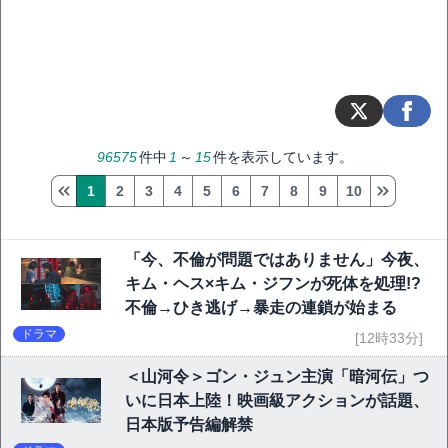
96575
件中
1
～
15
件を表示しています。
1
2
3
4
5
6
7
8
9
10
「今、不倫が問題ではありません」今夜、
キム・ヘス×キム・ジフンが死体を処理!?
不倫→ひき逃げ→暴走の連鎖が始まる
ドラマ
[12時33分]
＜山河令＞ゴン・ジュン主演「暗河伝」つ
いに日本上陸！映画級アクションが話題、
日本版予告編解禁