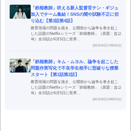
「鉄槌教師」吠える新人監督官チン・ギジュ
加入でチーム集結！SNSの闇や試験不正に切
り込む【第3話第4話】
教育現場の問題を描き、公開前から論争を巻き起こ
した話題のNetflixシリーズ「鉄槌教師」（原題：참교
육）全10話が6月5日に世界...
[06月06日17時00分]
「鉄槌教師」キム・ムヨル、論争を起こした
問題作実写化で不良学生相手に型破りな授業
スタート【第1話第2話】
教育現場の問題を描き、公開前から論争を巻き起こ
した話題のNetflixシリーズ「鉄槌教師」（原題：참교
육）全10話が6月5日に世界...
[06月06日10時53分]