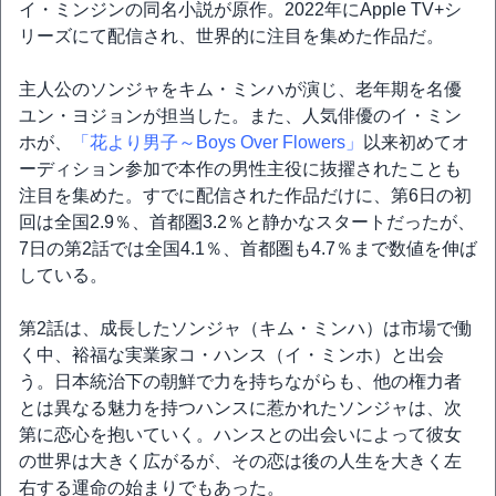
イ・ミンジンの同名小説が原作。2022年にApple TV+シ
リーズにて配信され、世界的に注目を集めた作品だ。
主人公のソンジャをキム・ミンハが演じ、老年期を名優
ユン・ヨジョンが担当した。また、人気俳優のイ・ミン
ホが、
「花より男子～Boys Over Flowers」
以来初めてオ
ーディション参加で本作の男性主役に抜擢されたことも
注目を集めた。すでに配信された作品だけに、第6日の初
回は全国2.9％、首都圏3.2％と静かなスタートだったが、
7日の第2話では全国4.1％、首都圏も4.7％まで数値を伸ば
している。
第2話は、成長したソンジャ（キム・ミンハ）は市場で働
く中、裕福な実業家コ・ハンス（イ・ミンホ）と出会
う。日本統治下の朝鮮で力を持ちながらも、他の権力者
とは異なる魅力を持つハンスに惹かれたソンジャは、次
第に恋心を抱いていく。ハンスとの出会いによって彼女
の世界は大きく広がるが、その恋は後の人生を大きく左
右する運命の始まりでもあった。