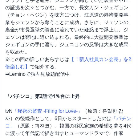
ンウク）と手を組み、ジェソンが隠していた裏金や不正
の証拠を次々とつかむ。一方で、長女カン・ジェギョン
（チョン・ヘジン）を味方につけ、江原道の港湾開発事
業をジェソンから奪うことに成功。さらに、ジェソンの
裏金が市長選挙の資金に流れていた疑惑まで浮上し、ジ
ェソンは窮地に追い込まれる。最終的に大型開発事業は
ジェギョンの手に渡り、ジュニョンの反撃は大きな成果
を収めた。
※この回の詳しいあらすじは
【「新入社員カン会長」を2
倍楽しむ】
で紹介する。
➡Leminoで独占見放題配信中
「パチンコ」第2話で4％台に上昇
tvN
「秘密の監査 -Filing for Love-」
（原題：은밀한 감
사）の後続作として、6日からスタートしたのは
「パチン
コ」
（原題：파친코）。韓国の移民家族の希望を夢を4代
に渡って年代記で描き出すヒューマンドラマで、作家