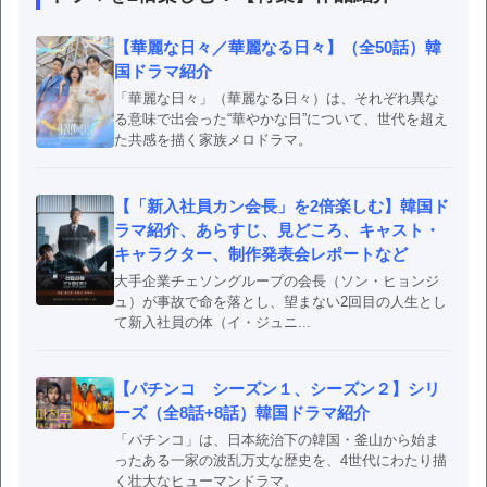
【華麗な日々／華麗なる日々】（全50話）韓
国ドラマ紹介
「華麗な日々」（華麗なる日々）は、それぞれ異な
る意味で出会った“華やかな日”について、世代を超え
た共感を描く家族メロドラマ。
【「新入社員カン会長」を2倍楽しむ】韓国ド
ラマ紹介、あらすじ、見どころ、キャスト・
キャラクター、制作発表会レポートなど
大手企業チェソングループの会長（ソン・ヒョンジ
ュ）が事故で命を落とし、望まない2回目の人生とし
て新入社員の体（イ・ジュニ...
【パチンコ シーズン１、シーズン２】シリ
ーズ（全8話+8話）韓国ドラマ紹介
「パチンコ」は、日本統治下の韓国・釜山から始ま
ったある一家の波乱万丈な歴史を、4世代にわたり描
く壮大なヒューマンドラマ。