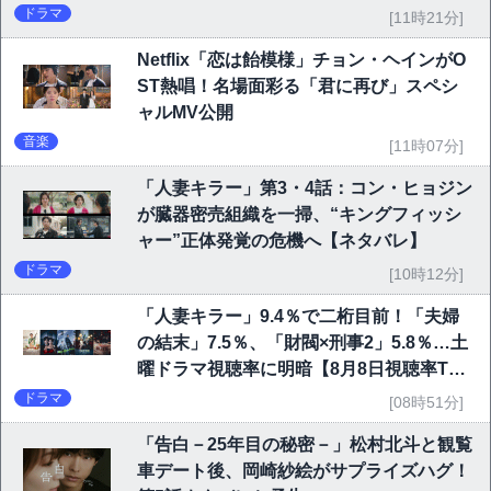
ドラマ
[11時21分]
Netflix「恋は飴模様」チョン・ヘインがO
ST熱唱！名場面彩る「君に再び」スペシ
ャルMV公開
音楽
[11時07分]
「人妻キラー」第3・4話：コン・ヒョジン
が臓器密売組織を一掃、“キングフィッシ
ャー”正体発覚の危機へ【ネタバレ】
ドラマ
[10時12分]
「人妻キラー」9.4％で二桁目前！「夫婦
の結末」7.5％、「財閥×刑事2」5.8％…土
曜ドラマ視聴率に明暗【8月8日視聴率TO
P10】
ドラマ
[08時51分]
「告白－25年目の秘密－」松村北斗と観覧
車デート後、岡崎紗絵がサプライズハグ！