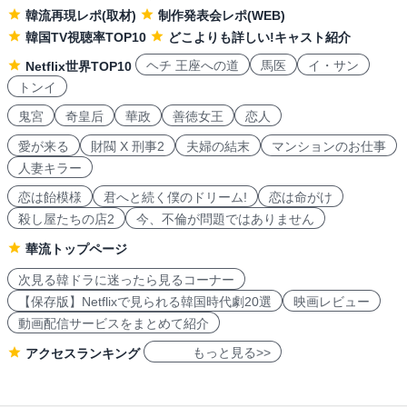
韓流再現レポ(取材)
制作発表会レポ(WEB)
韓国TV視聴率TOP10
どこよりも詳しい!キャスト紹介
ヘチ 王座への道
馬医
イ・サン
Netflix世界TOP10
トンイ
鬼宮
奇皇后
華政
善徳女王
恋人
愛が来る
財閥 X 刑事2
夫婦の結末
マンションのお仕事
人妻キラー
恋は飴模様
君へと続く僕のドリーム!
恋は命がけ
殺し屋たちの店2
今、不倫が問題ではありません
華流トップページ
次見る韓ドラに迷ったら見るコーナー
【保存版】Netflixで見られる韓国時代劇20選
映画レビュー
動画配信サービスをまとめて紹介
もっと見る>>
アクセスランキング