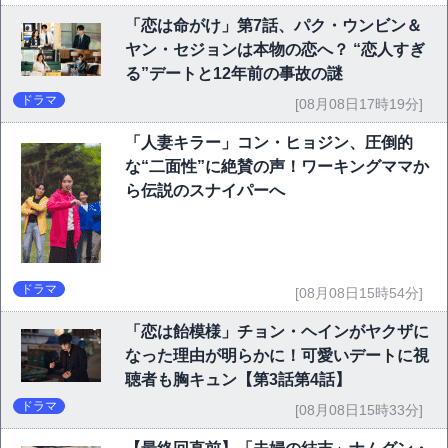
「恋は命がけ」第7話、パク・ウンビン＆
ヤン・セジョンは本物の恋へ？ “恋人すぎ
る”デートと12年前の事故の謎
ドラマ
[08月08日17時19分]
「人妻キラー」コン・ヒョジン、圧倒的
な“二面性”に絶賛の声！ワーキングママか
ら伝説のスナイパーへ
ドラマ
[08月08日15時54分]
「恋は飴模様」チョン・ヘインがヤクザに
なった理由が明らかに！可愛いデートに視
聴者も胸キュン【第3話第4話】
ドラマ
[08月08日15時33分]