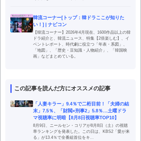
韓流コーナー[トップ：韓ドラここが知りた
い！] | ナビコン
【韓流コーナー】2026年4月現在、1600作品以上の韓
ドラ紹介と、韓流ニュース、特集【2倍楽しむ】、イ
ベントレポート、時代劇に役立つ「年表・系図」、
「地図」、「歴史・豆知識・人物紹介」、「韓国映
画」などまとめている。
この記事を読んだ方にオススメの記事
「人妻キラー」9.4％で二桁目前！「夫婦の結
末」7.5％、「財閥×刑事2」5.8％…土曜ドラ
マ視聴率に明暗【8月8日視聴率TOP10】
8月9日、ニールセン・コリアが8月8日（土）の視聴
率ランキングを発表した。この日は、KBS2「愛が来
る」が13.4％で全番組首位をキ...