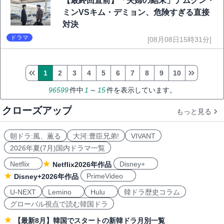
【最終回直前】「夫婦の結末」ナムグン・
ミンVSキム・デミョン、危険すぎる直接
対決
ドラマ
[08月08日15時31分]
1
2
3
4
5
6
7
8
9
10
96599
件中
1
～
15
件を表示しています。
クローズアップ
もっと見る
朝ドラ:風、薫る
大河:豊臣兄弟!
VIVANT
2026年夏(7月)国内ドラマ一覧
Netflix
Disney+
Netflix2026年作品
PrimeVideo
Disney+2026年作品
U-NEXT
Lemino
Hulu
韓ドラ歴史コラム
グローバル視点で読む韓国ドラ
【最新8月】韓国でスタートの新韓ドラ月別一覧