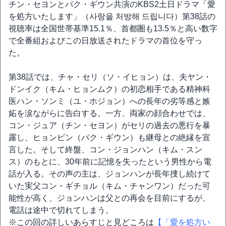
チン・セヨンとパク・ギウン共演のKBS2土日ドラマ「愛
を処方いたします」（사랑을 처방해 드립니다）第38話の
視聴率は全国世帯基準15.1％、首都圏も13.5％と高い数字
で全番組およびこの日放送されたドラマの首位を守っ
た。
第38話では、チャ・セリ（ソ・イヒョン）は、夫ヤン・
ドンイク（キム・ヒョンムク）の初恋相手である精神科
医ハン・ソンミ（ユ・ホジョン）への長年の劣等感と嫉
妬を涙ながらに告白する。一方、両家の顔合わせでは、
コン・ジュア（チン・セヨン）がセリの過去の悪行を暴
露し、ヒョンビン（パク・ギウン）も継母との絶縁を宣
言した。そして終盤、コン・ジョンハン（キム・スン
ス）のもとに、30年前に記憶を失ったという男性から電
話が入る。その声の主は、ジョンハンが長年捜し続けて
いた実父コン・ギチョル（キム・チャンワン）だった可
能性が高く、ジョンハンは父との再会を目前にするが、
電話は途中で切れてしまう。
※この回の詳しいあらすじと見どころは
【「愛を処方い