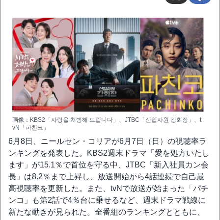
画像：KBS2「사랑을 처방해 드립니다」、JTBC「신입사원 강회장」、t
vN「파친코」
6月8日、ニールセン・コリアが6月7日（日）の視聴率ラ
ンキングを発表した。KBS2週末ドラマ「愛を処方いたし
ます」が15.1％で首位を守る中、JTBC「新入社員カン会
長」は8.2％まで上昇し、放送開始から4話連続で自己最
高視聴率を更新した。また、tvNで放送が始まった「パチ
ンコ」も第2話で4％台に乗せるなど、週末ドラマ戦線に
新たな動きが見られた。全番組のランキングとともに、