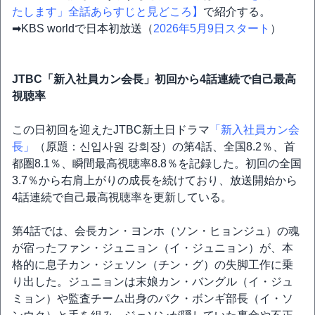
たします」全話あらすじと見どころ】
で紹介する。
➡KBS worldで日本初放送（
2026年5月9日スタート
）
JTBC「新入社員カン会長」初回から4話連続で自己最高
視聴率
この日初回を迎えたJTBC新土日ドラマ
「新入社員カン会
長」
（原題：신입사원 강회장）の第4話、全国8.2％、首
都圏8.1％、瞬間最高視聴率8.8％を記録した。初回の全国
3.7％から右肩上がりの成長を続けており、放送開始から
4話連続で自己最高視聴率を更新している。
第4話では、会長カン・ヨンホ（ソン・ヒョンジュ）の魂
が宿ったファン・ジュニョン（イ・ジュニョン）が、本
格的に息子カン・ジェソン（チン・グ）の失脚工作に乗
り出した。ジュニョンは末娘カン・バングル（イ・ジュ
ミョン）や監査チーム出身のパク・ボンギ部長（イ・ソ