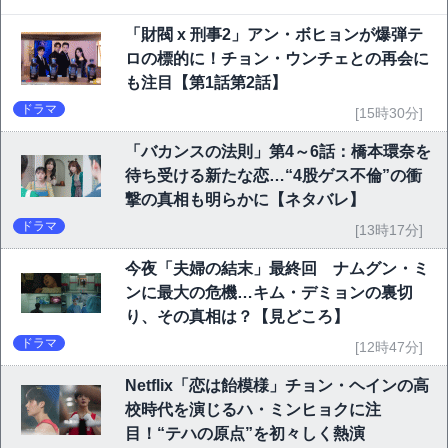
「財閥 x 刑事2」アン・ボヒョンが爆弾テ
ロの標的に！チョン・ウンチェとの再会に
も注目【第1話第2話】
ドラマ
[15時30分]
「バカンスの法則」第4～6話：橋本環奈を
待ち受ける新たな恋…“4股ゲス不倫”の衝
撃の真相も明らかに【ネタバレ】
ドラマ
[13時17分]
今夜「夫婦の結末」最終回 ナムグン・ミ
ンに最大の危機…キム・デミョンの裏切
り、その真相は？【見どころ】
ドラマ
[12時47分]
Netflix「恋は飴模様」チョン・ヘインの高
校時代を演じるハ・ミンヒョクに注
目！“テハの原点”を初々しく熱演