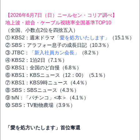
【2026年6月7日（日）ニールセン・コリア調べ】
地上波・総合・ケーブル視聴率全国基準TOP10
（全国、小数点2位を四捨五入）
① KBS2：週末ドラマ
「愛を処方いたします」
（15.1％）
② SBS：アラフォー息子の成長日記（10.3％）
③ JTBC：
「新入社員カン会長」
（8.2％）
④ KBS2：1泊2日（7.1％）
⑤ KBS1：全国のど自慢（6.8％）
⑥ KBS1：KBSニュース（12：00）（5.1％）
⑦ KBS1：KBS9時ニュース（4.4％）
⑧ SBS：SBSニュース（4.3％）
⑨ tvN：「パチンコ」<本＞（4.1％）
⑩ SBS：TV動物農場（3.9％）
「愛を処方いたします」首位奪還