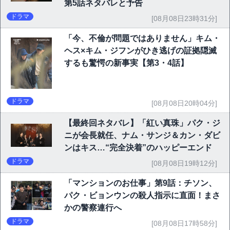
第5話ネタバレと予告
ドラマ
[08月08日23時31分]
「今、不倫が問題ではありません」キム・
ヘス×キム・ジフンがひき逃げの証拠隠滅
するも驚愕の新事実【第3・4話】
ドラマ
[08月08日20時04分]
【最終回ネタバレ】「紅い真珠」パク・ジ
ニが会長就任、ナム・サンジ＆カン・ダビ
ンはキス…“完全決着”のハッピーエンド
ドラマ
[08月08日19時12分]
「マンションのお仕事」第9話：チソン、
パク・ビョンウンの殺人指示に直面！まさ
かの警察連行へ
ドラマ
[08月08日17時58分]