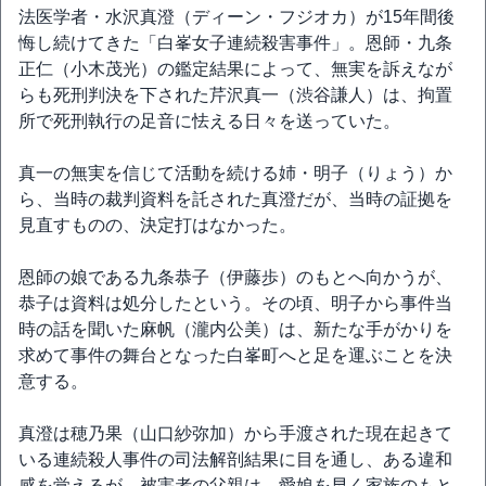
法医学者・水沢真澄（ディーン・フジオカ）が15年間後
悔し続けてきた「白峯女子連続殺害事件」。恩師・九条
正仁（小木茂光）の鑑定結果によって、無実を訴えなが
らも死刑判決を下された芹沢真一（渋谷謙人）は、拘置
所で死刑執行の足音に怯える日々を送っていた。
真一の無実を信じて活動を続ける姉・明子（りょう）か
ら、当時の裁判資料を託された真澄だが、当時の証拠を
見直すものの、決定打はなかった。
恩師の娘である九条恭子（伊藤歩）のもとへ向かうが、
恭子は資料は処分したという。その頃、明子から事件当
時の話を聞いた麻帆（瀧内公美）は、新たな手がかりを
求めて事件の舞台となった白峯町へと足を運ぶことを決
意する。
真澄は穂乃果（山口紗弥加）から手渡された現在起きて
いる連続殺人事件の司法解剖結果に目を通し、ある違和
感を覚えるが、被害者の父親は、愛娘を早く家族のもと