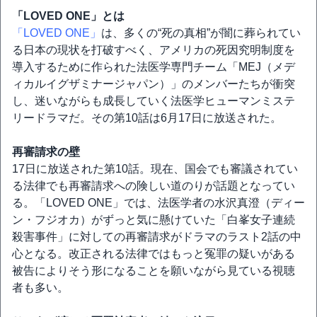
「LOVED ONE」とは
「LOVED ONE」
は、多くの“死の真相”が闇に葬られてい
る日本の現状を打破すべく、アメリカの死因究明制度を
導入するために作られた法医学専門チーム「MEJ（メデ
ィカルイグザミナージャパン）」のメンバーたちが衝突
し、迷いながらも成長していく法医学ヒューマンミステ
リードラマだ。その第10話は6月17日に放送された。
再審請求の壁
17日に放送された第10話。現在、国会でも審議されてい
る法律でも再審請求への険しい道のりが話題となってい
る。「LOVED ONE」では、法医学者の水沢真澄（ディー
ン・フジオカ）がずっと気に懸けていた「白峯女子連続
殺害事件」に対しての再審請求がドラマのラスト2話の中
心となる。改正される法律ではもっと冤罪の疑いがある
被告によりそう形になることを願いながら見ている視聴
者も多い。