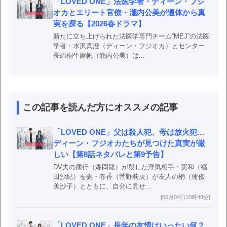
「LOVED ONE」法医学者・ディーン・フジ
オカとエリート官僚・瀧内公美が遺体から真
実を探る【2026春ドラマ】
新たに立ち上げられた法医学専門チーム“MEJ”の法医
学者・水沢真澄（ディーン・フジオカ）とセンター
長の桐生麻帆（瀧内公美）は...
この記事を読んだ方にオススメの記事
「LOVED ONE」父は殺人犯、母は放火犯…
ディーン・フジオカたちが見つけた真実が厳
しい【第8話ネタバレと第9予告】
DV夫の康行（森岡龍）が殺した浮気相手・実和（福
田沙紀）を妻・春香（菅野莉央）が友人の梢（蓮佛
美沙子）とともに、自分に見せ...
[06月04日10時48分]
「LOVED ONE」長年の友情はいったい何？