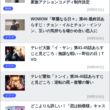
家族アクションコメディ制作決定
映画
[08時53分]
WOWOW「華麗なる日々」第46-最終回あ
らすじ：チョン・イルとチョン・インソ
ン、互いの気持ちを確かめ合い恋人に
ドラマ
[08時30分]
テレビ大阪「イ・サン」第41-45話あらす
じと見どころ：無謀な戦い～即位の日｜T
VO
ドラマ
[08時30分]
テレビ愛知「トンイ」第36-40話あらすじ
と見どころ：逆転の罠～復讐の誓い
ドラマ
[08時10分]
どこよりも詳しい！「恋は飴模様」キャス