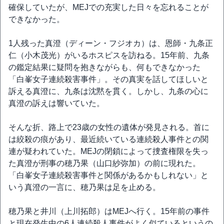
確保していたが、MEJでの充実した日々を忘れることが
できなかった。
1人残った真澄（ディーン・フジオカ）は、恩師・九条正
仁（小木茂光）がいるホスピスを訪ねる。15年前、九条
の鑑定結果に疑問を抱きながらも、何もできなかった
「白峯女子連続殺害事件」。その真実を話してほしいと
訴える真澄に、九条は沈黙を貫く。しかし、九条の心に
真澄の訴えは響いていた。
そんな折、路上で23歳の女性の遺体が発見される。首に
は絞殺の痕があり、最近続いている連続殺人事件との関
連が疑われていた。MEJの閉鎖によって捜査権限を失っ
た真澄が刑事の穂乃果（山口紗弥加）の前に現れた。
「白峯女子連続殺害事件と関係があるかもしれない」と
いう真澄の一言に、穂乃果は足を止める。
穂乃果と井川（上川拓郎）はMEJへ行く。15年前の事件
と現在発生中の6人連続殺人事件がよく似ているというの