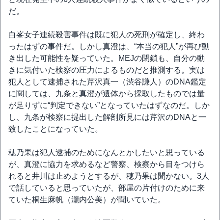
だ。
白峯女子連続殺害事件は既に犯人の死刑が確定し、終わ
ったはずの事件だ。しかし真澄は、“本当の犯人”が再び動
き出した可能性を疑っていた。MEJの閉鎖も、自分の動
きに気付いた検察の圧力によるものだと推測する。実は
犯人として逮捕された芹沢真一（渋谷謙人）のDNA鑑定
に関しては、九条と真澄が遺体から採取したものでは量
が足りずに“判定できない”となっていたはずなのだ。しか
し、九条が検察に提出した解剖所見には芹沢のDNAと一
致したことになっていた。
穂乃果は犯人逮捕のためになんとかしたいと思っている
が、真澄に協力を求めるなど警察、検察から目をつけら
れると井川は止めようとするが、穂乃果は聞かない。3人
で話していると思っていたが、部屋の片付けのために来
ていた桐生麻帆（瀧内公美）が聞いていた。