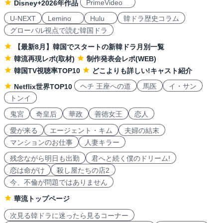
PrimeVideo
Disney+2026年作品
U-NEXT
Lemino
Hulu
韓ドラ歴史コラム
グローバル視点で読む韓国ドラ
【最新8月】韓国でスタートの新韓ドラ月別一覧
韓流再現レポ(取材)
制作発表会レポ(WEB)
韓国TV視聴率TOP10
どこよりも詳しい!キャスト紹介
ヘチ 王座への道
馬医
イ・サン
Netflix世界TOP10
トンイ
鬼宮
奇皇后
華政
善徳女王
恋人
愛が来る
エージェント・キム
夫婦の結末
マンションのお仕事
人妻キラー
残念ながら明日も出勤
君へと続く僕のドリーム!
恋は命がけ
殺し屋たちの店2
今、不倫が問題ではありません
華流トップページ
次見る韓ドラに迷ったら見るコーナー