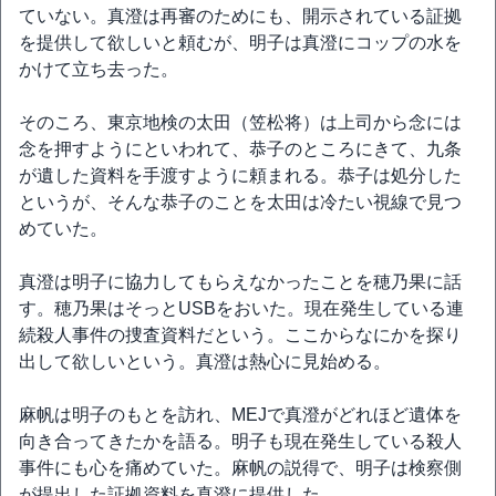
ていない。真澄は再審のためにも、開示されている証拠
を提供して欲しいと頼むが、明子は真澄にコップの水を
かけて立ち去った。
そのころ、東京地検の太田（笠松将）は上司から念には
念を押すようにといわれて、恭子のところにきて、九条
が遺した資料を手渡すように頼まれる。恭子は処分した
というが、そんな恭子のことを太田は冷たい視線で見つ
めていた。
真澄は明子に協力してもらえなかったことを穂乃果に話
す。穂乃果はそっとUSBをおいた。現在発生している連
続殺人事件の捜査資料だという。ここからなにかを探り
出して欲しいという。真澄は熱心に見始める。
麻帆は明子のもとを訪れ、MEJで真澄がどれほど遺体を
向き合ってきたかを語る。明子も現在発生している殺人
事件にも心を痛めていた。麻帆の説得で、明子は検察側
が提出した証拠資料を真澄に提供した。