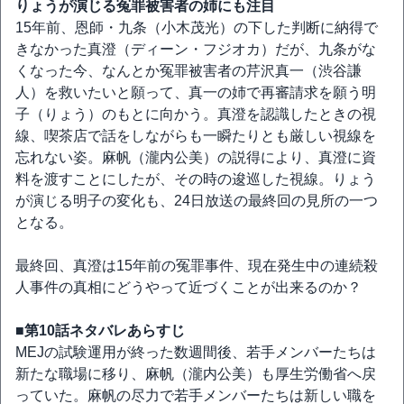
りょうが演じる冤罪被害者の姉にも注目
15年前、恩師・九条（小木茂光）の下した判断に納得で
きなかった真澄（ディーン・フジオカ）だが、九条がな
くなった今、なんとか冤罪被害者の芹沢真一（渋谷謙
人）を救いたいと願って、真一の姉で再審請求を願う明
子（りょう）のもとに向かう。真澄を認識したときの視
線、喫茶店で話をしながらも一瞬たりとも厳しい視線を
忘れない姿。麻帆（瀧内公美）の説得により、真澄に資
料を渡すことにしたが、その時の逡巡した視線。りょう
が演じる明子の変化も、24日放送の最終回の見所の一つ
となる。
最終回、真澄は15年前の冤罪事件、現在発生中の連続殺
人事件の真相にどうやって近づくことが出来るのか？
■第10話ネタバレあらすじ
MEJの試験運用が終った数週間後、若手メンバーたちは
新たな職場に移り、麻帆（瀧内公美）も厚生労働省へ戻
っていた。麻帆の尽力で若手メンバーたちは新しい職を