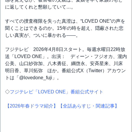
に返してくれと懇願していて…。
すべての捜査権限を失った真澄は、“LOVED ONE”の声を
聞くことはできるのか。15年の時を超え、隠蔽された悲
しい真実が、ついに暴かれる――。
フジテレビ 2026年4月8日スタート。毎週水曜日22時放
送「LOVED ONE」。出演： ディーン・フジオカ、瀧内
公美、山口紗弥加、八木勇征、綱啓永、安斉星来、川床
明日香、草川拓弥 ほか。番組公式X（Twitter）アカウン
トは「@lovedone_fuji」。
◇
フジテレビ「LOVED ONE」番組公式サイト
【2026年春ドラマ紹介】
【全話あらすじ・関連記事】