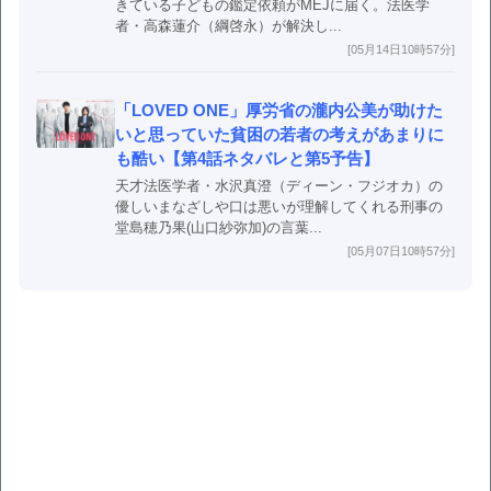
きている子どもの鑑定依頼がMEJに届く。法医学
者・高森蓮介（綱啓永）が解決し...
[05月14日10時57分]
「LOVED ONE」厚労省の瀧内公美が助けた
いと思っていた貧困の若者の考えがあまりに
も酷い【第4話ネタバレと第5予告】
天才法医学者・水沢真澄（ディーン・フジオカ）の
優しいまなざしや口は悪いが理解してくれる刑事の
堂島穂乃果(山口紗弥加)の言葉...
[05月07日10時57分]