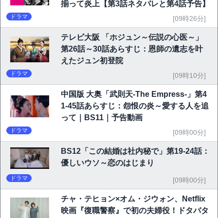
揃って炎上【第3話ネタバレと第4話予告】
ドラマ
[09時26分]
テレビ大阪 「ホジュン～伝説の心医～」
第26話～30話あらすじ：恩師の遺志を叶
えたジュン初登院
ドラマ
[09時10分]
中国版 大奥「武則天-The Empress-」第4
1-45話あらすじ：怨恨の炎～愛する人を追
って｜BS11｜予告動画
ドラマ
[09時00分]
BS12「この結婚は社内秘で」第19-24話：
優しいウソ～恋のはじまり
ドラマ
[09時00分]
チャ・テヒョン×オム・ジウォン、Netflix
映画『復職警察』で初の夫婦役！ドタバタ