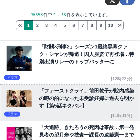
96555
件中
1
～
15
件を表示しています。
1
2
3
4
5
6
7
8
9
10
「財閥×刑事2」シーズン1最終黒幕クァ
ク・シヤンが帰還！囚人服姿で再登場…特
別出演リレーのトップバッターに
ドラマ
[12時23分]
「ファーストクライ」前田敦子が院内感染
の噂の的になった未受診妊婦に過去を明か
す【第5話ネタバレ】
ドラマ
[11時31分]
「大追跡」きたろうの死因は事故…第一発
見者の望月歩や捜査一課長の遠藤憲一まで