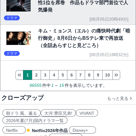
性1位を席巻 作品もドラマ部門首位で人
気爆発
ドラマ
[08月05日20時49分]
キム・ミョンス（エル）の痛快時代劇「暗
行御史」8月6日からBSテレ東で再放送
（全話あらすじと見どころ）
ドラマ
[08月05日18時32分]
1
2
3
4
5
6
7
8
9
10
96555
件中
1
～
15
件を表示しています。
クローズアップ
もっと見る
朝ドラ:風、薫る
大河:豊臣兄弟!
VIVANT
2026年夏(7月)国内ドラマ一覧
Netflix
Disney+
Netflix2026年作品