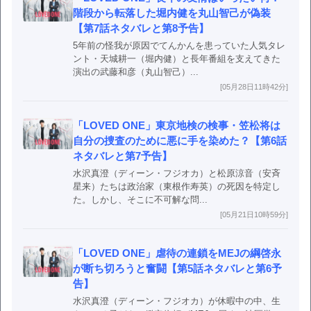
階段から転落した堀内健を丸山智己が偽装
【第7話ネタバレと第8予告】
5年前の怪我が原因でてんかんを患っていた人気タレ
ント・天城耕一（堀内健）と長年番組を支えてきた
演出の武藤和彦（丸山智己）...
[05月28日11時42分]
「LOVED ONE」東京地検の検事・笠松将は
自分の捜査のために悪に手を染めた？【第6話
ネタバレと第7予告】
水沢真澄（ディーン・フジオカ）と松原涼音（安斉
星来）たちは政治家（東根作寿英）の死因を特定し
た。しかし、そこに不可解な問...
[05月21日10時59分]
「LOVED ONE」虐待の連鎖をMEJの綱啓永
が断ち切ろうと奮闘【第5話ネタバレと第6予
告】
水沢真澄（ディーン・フジオカ）が休暇中の中、生