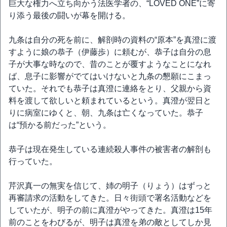
巨大な権力へ立ち向かう法医学者の、“LOVED ONE”に寄
り添う最後の闘いが幕を開ける。
九条は自分の死を前に、解剖時の資料の“原本”を真澄に渡
すように娘の恭子（伊藤歩）に頼むが、恭子は自分の息
子が大事な時なので、昔のことが覆すようなことになれ
ば、息子に影響がでてはいけないと九条の懇願にこまっ
ていた。それでも恭子は真澄に連絡をとり、父親から資
料を渡して欲しいと頼まれているという。真澄が翌日と
りに病室にゆくと、朝、九条は亡くなっていた。恭子
は“預かる前だった”という。
恭子は現在発生している連続殺人事件の被害者の解剖も
行っていた。
芹沢真一の無実を信じて、姉の明子（りょう）はずっと
再審請求の活動をしてきた。日々街頭で署名活動などを
していたが、明子の前に真澄がやってきた。真澄は15年
前のことをわびるが、明子は真澄を弟の敵としてしか見