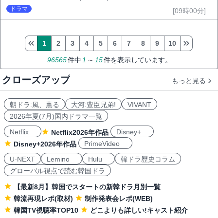
ドラマ
[09時00分]
1
2
3
4
5
6
7
8
9
10
96565
件中
1
～
15
件を表示しています。
クローズアップ
もっと見る
朝ドラ:風、薫る
大河:豊臣兄弟!
VIVANT
2026年夏(7月)国内ドラマ一覧
Netflix
Disney+
Netflix2026年作品
PrimeVideo
Disney+2026年作品
U-NEXT
Lemino
Hulu
韓ドラ歴史コラム
グローバル視点で読む韓国ドラ
【最新8月】韓国でスタートの新韓ドラ月別一覧
韓流再現レポ(取材)
制作発表会レポ(WEB)
韓国TV視聴率TOP10
どこよりも詳しい!キャスト紹介