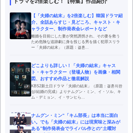
ドラマを2倍楽しむ！【特集】作品紹介
【「夫婦の結末」を2倍楽しむ】韓国ドラマ紹
介、全話あらすじ・見どころ、キャスト・キ
ャラクター、制作発表会レポートなど
離婚を目前にした妻が突然誘拐され、その妻を救う
ため危険な追跡劇に身を投じる男を描く犯罪スリラ
ー「夫婦の結末」（原題：결혼...
どこよりも詳しい！「夫婦の結末」キャス
ト・キャラクター（登場人物）を画像・相関
図、おすすめ作品と徹底解説
KBS2新土日ドラマ「夫婦の結末」（原題：결혼의완
성/結婚の完成）よりナムグン・ミン、イ・ソル、キ
ム・デミョン、イ・サンヒら...
ナムグン・ミン“「キム部長」は本当に面白
い。でも「夫婦の結末」には現実味と深みが
ある”制作発表会でライバル作との“土曜対