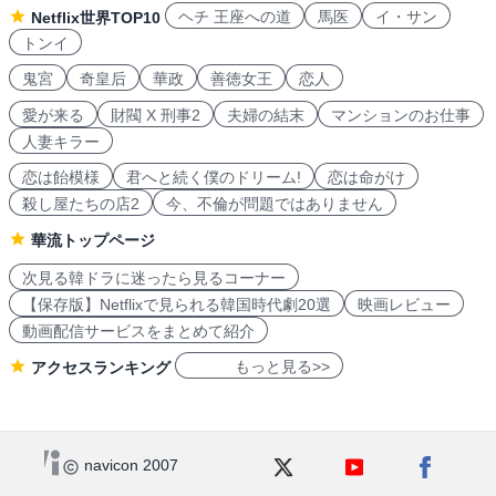
ヘチ 王座への道
馬医
イ・サン
Netflix世界TOP10
トンイ
鬼宮
奇皇后
華政
善徳女王
恋人
愛が来る
財閥 X 刑事2
夫婦の結末
マンションのお仕事
人妻キラー
恋は飴模様
君へと続く僕のドリーム!
恋は命がけ
殺し屋たちの店2
今、不倫が問題ではありません
華流トップページ
次見る韓ドラに迷ったら見るコーナー
【保存版】Netflixで見られる韓国時代劇20選
映画レビュー
動画配信サービスをまとめて紹介
もっと見る>>
アクセスランキング
navicon 2007