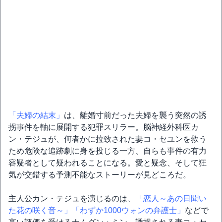
「夫婦の結末」
は、離婚寸前だった夫婦を襲う突然の誘
拐事件を軸に展開する犯罪スリラー。脳神経外科医カ
ン・テジュが、何者かに拉致された妻コ・セユンを救う
ため危険な追跡劇に身を投じる一方、自らも事件の有力
容疑者として疑われることになる。愛と疑念、そして狂
気が交錯する予測不能なストーリーが見どころだ。
主人公カン・テジュを演じるのは、
「恋人～あの日聞い
た花の咲く音～」
「わずか1000ウォンの弁護士」
などで