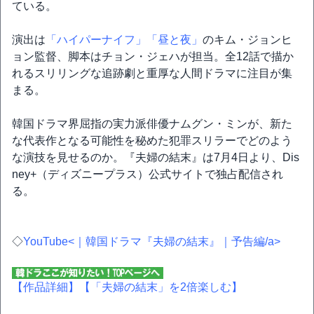
ている。
演出は
「ハイパーナイフ」
「昼と夜」
のキム・ジョンヒ
ョン監督、脚本はチョン・ジェハが担当。全12話で描か
れるスリリングな追跡劇と重厚な人間ドラマに注目が集
まる。
韓国ドラマ界屈指の実力派俳優ナムグン・ミンが、新た
な代表作となる可能性を秘めた犯罪スリラーでどのよう
な演技を見せるのか。『夫婦の結末』は7月4日より、Dis
ney+（ディズニープラス）公式サイトで独占配信され
る。
◇
YouTube<｜韓国ドラマ『夫婦の結末』｜予告編/a>
【作品詳細】
【「夫婦の結末」を2倍楽しむ】