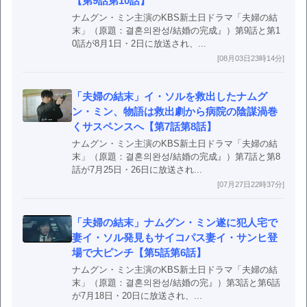
【第9話第10話】
ナムグン・ミン主演のKBS新土日ドラマ「夫婦の結
末」（原題：결혼의완성/結婚の完成』）第9話と第1
0話が8月1日・2日に放送され、...
[08月03日23時14分]
「夫婦の結末」イ・ソルを救出したナムグ
ン・ミン、物語は救出劇から病院の陰謀渦巻
くサスペンスへ【第7話第8話】
ナムグン・ミン主演のKBS新土日ドラマ「夫婦の結
末」（原題：결혼의완성/結婚の完成』）第7話と第8
話が7月25日・26日に放送され...
[07月27日22時37分]
「夫婦の結末」ナムグン・ミン遂に犯人宅で
妻イ・ソル発見もサイコパス妻イ・サンヒ登
場で大ピンチ【第5話第6話】
ナムグン・ミン主演のKBS新土日ドラマ「夫婦の結
末」（原題：결혼의완성/結婚の完』）第3話と第6話
が7月18日・20日に放送され、...