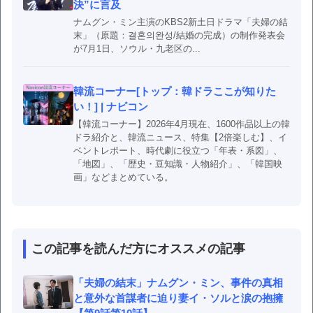
決”に言及
ナムグン・ミン主演のKBS2新土日ドラマ「夫婦の結
末」（原題：결혼의완성/結婚の完成）の制作発表会
が7月1日、ソウル・九老区の...
韓流コーナー[トップ：韓ドラここが知りた
い！] | ナビコン
【韓流コーナー】2026年4月現在、1600作品以上の韓
ドラ紹介と、韓流ニュース、特集【2倍楽しむ】、イ
ベントレポート、時代劇に役立つ「年表・系図」、
「地図」、「歴史・豆知識・人物紹介」、「韓国映
画」などまとめている。
この記事を読んだ方にオススメの記事
「夫婦の結末」ナムグン・ミン、事件の真相
と意外な首謀者に迫り妻イ・ソルと涙の抱擁