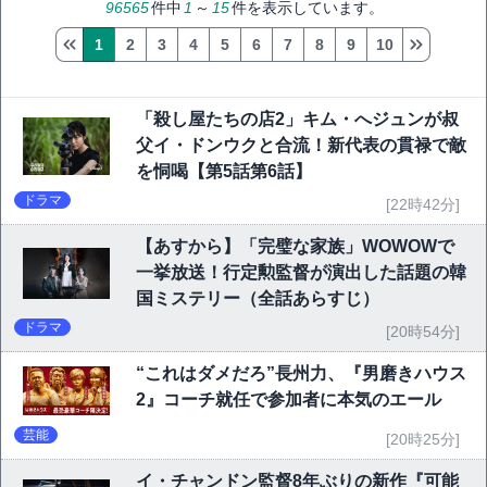
96565
件中
1
～
15
件を表示しています。
1
2
3
4
5
6
7
8
9
10
「殺し屋たちの店2」キム・へジュンが叔
父イ・ドンウクと合流！新代表の貫禄で敵
を恫喝【第5話第6話】
ドラマ
[22時42分]
【あすから】「完璧な家族」WOWOWで
一挙放送！行定勲監督が演出した話題の韓
国ミステリー（全話あらすじ）
ドラマ
[20時54分]
“これはダメだろ”長州力、『男磨きハウス
2』コーチ就任で参加者に本気のエール
芸能
[20時25分]
イ・チャンドン監督8年ぶりの新作『可能