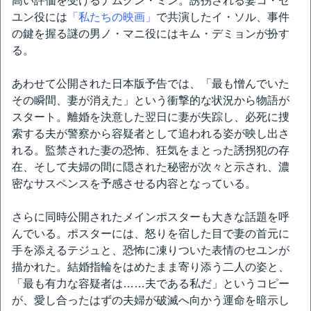
高い評価を受けるナムグン・ミン。誘拐される妻コ・セ
ユン役には
「私たちの映画」
で共演したイ・ソル、事件
の鍵を握る謎の男ノ・マニ役にはキム・デミョンが扮す
る。
あわせて公開された日本版予告では、「最も憎んでいた
その瞬間、妻が消えた」という衝撃的な状況から物語が
スタート。離婚を決意した翌日に妻が失踪し、必死に捜
索する夫が警察から容疑者として追われる姿が映し出さ
れる。監禁された妻の恐怖、狂気をまとった誘拐犯の存
在、そして夫婦の間に隠された秘密が次々と示され、濃
密なサスペンスを予感させる内容となっている。
さらに同時公開されたメインポスターも大きな話題を呼
んでいる。ポスターには、怒りを宿した目で妻の首元に
手を添えるテジュと、恐怖に凍りついた表情のセユンが
描かれた。結婚指輪をはめたまま寄り添う二人の姿と、
「最も有力な容疑者は……夫である私だ」というコピー
が、愛し合ったはずの夫婦が破滅へ向かう運命を暗示し