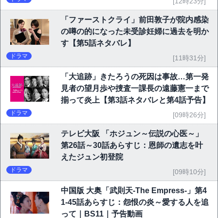
[12時23分]
「ファーストクライ」前田敦子が院内感染
の噂の的になった未受診妊婦に過去を明か
す【第5話ネタバレ】
ドラマ
[11時31分]
「大追跡」きたろうの死因は事故…第一発
見者の望月歩や捜査一課長の遠藤憲一まで
揃って炎上【第3話ネタバレと第4話予告】
ドラマ
[09時26分]
テレビ大阪 「ホジュン～伝説の心医～」
第26話～30話あらすじ：恩師の遺志を叶
えたジュン初登院
ドラマ
[09時10分]
中国版 大奥「武則天-The Empress-」第4
1-45話あらすじ：怨恨の炎～愛する人を追
って｜BS11｜予告動画