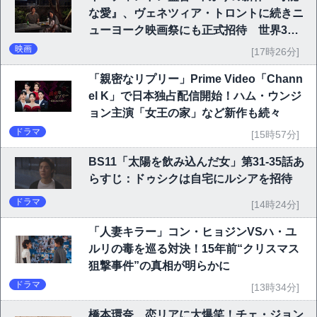
な愛』、ヴェネツィア・トロントに続きニ
ューヨーク映画祭にも正式招待 世界3大
映画祭で快挙｜Netflix映画
映画
[17時26分]
「親密なリプリー」Prime Video「Chann
el K」で日本独占配信開始！ハム・ウンジ
ョン主演「女王の家」など新作も続々
ドラマ
[15時57分]
BS11「太陽を飲み込んだ女」第31-35話あ
らすじ：ドゥシクは自宅にルシアを招待
ドラマ
[14時24分]
「人妻キラー」コン・ヒョジンVSハ・ユ
ルリの毒を巡る対決！15年前“クリスマス
狙撃事件”の真相が明らかに
ドラマ
[13時34分]
橋本環奈、恋リアに大爆笑！チェ・ジョン