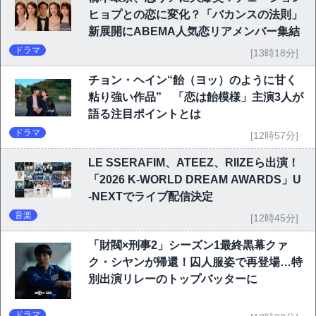
ヒョプとの恋に変化？「バカンスの法則」
新展開にABEMA人気恋リアメンバー集結
ドラマ
[13時18分]
チョン・ヘイン“飴（ヨッ）のように甘く
粘り強い作品” 「恋は飴模様」主演3人が
語る注目ポイントとは
ドラマ
[12時57分]
LE SSERAFIM、ATEEZ、RIIZEら出演！
「2026 K-WORLD DREAM AWARDS」U
-NEXTでライブ配信決定
音楽
[12時45分]
「財閥×刑事2」シーズン1最終黒幕クァ
ク・シヤンが帰還！囚人服姿で再登場…特
別出演リレーのトップバッターに
ドラマ