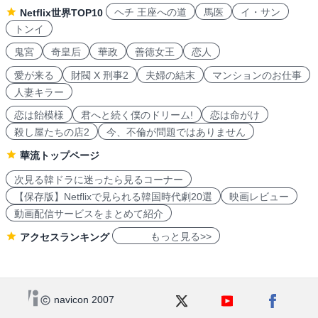
ヘチ 王座への道
馬医
イ・サン
Netflix世界TOP10
トンイ
鬼宮
奇皇后
華政
善徳女王
恋人
愛が来る
財閥 X 刑事2
夫婦の結末
マンションのお仕事
人妻キラー
恋は飴模様
君へと続く僕のドリーム!
恋は命がけ
殺し屋たちの店2
今、不倫が問題ではありません
華流トップページ
次見る韓ドラに迷ったら見るコーナー
【保存版】Netflixで見られる韓国時代劇20選
映画レビュー
動画配信サービスをまとめて紹介
もっと見る>>
アクセスランキング
navicon 2007