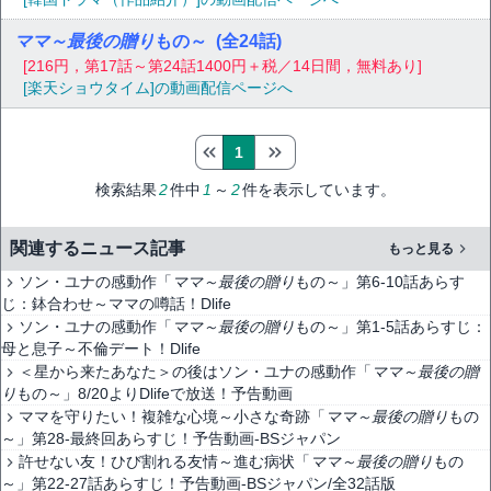
ママ～最後の贈り
もの～
(全24話)
[216円，第17話～第24話1400円＋税／14日間，無料あり]
[楽天ショウタイム]の動画配信ページへ
1
検索結果
2
件中
1
～
2
件を表示しています。
関連するニュース記事
もっと見る
ソン・ユナの感動作「
ママ～最後の贈り
もの～」第6-10話あらす
じ：鉢合わせ～ママの噂話！Dlife
ソン・ユナの感動作「
ママ～最後の贈り
もの～」第1-5話あらすじ：
母と息子～不倫デート！Dlife
＜星から来たあなた＞の後はソン・ユナの感動作「
ママ～最後の贈
り
もの～」8/20よりDlifeで放送！予告動画
ママを守りたい！複雑な心境～小さな奇跡「
ママ～最後の贈り
もの
～」第28-最終回あらすじ！予告動画-BSジャパン
許せない友！ひび割れる友情～進む病状「
ママ～最後の贈り
もの
～」第22-27話あらすじ！予告動画-BSジャパン/全32話版