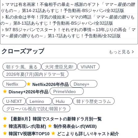
ママは有名画家！不倫相手の暴走～感謝のギフト「
ママ～最後の贈
り
もの～」第14-21話あらすじ！予告動画-BSジャパン/全32話版
私の余命は半年！浮気の後始末～ママの噂話「
ママ～最後の贈り
も
の～」第8-13話あらすじ！予告動画-BSジャパン/全32話版
9/7 BSジャパンでスタート！それぞれの事情～13年ぶりの再会「
マ
マ～最後の贈り
もの～」第1-7話あらすじ！予告動画/全32話版
クローズアップ
もっと見る
朝ドラ:風、薫る
大河:豊臣兄弟!
VIVANT
2026年夏(7月)国内ドラマ一覧
Netflix
Disney+
Netflix2026年作品
PrimeVideo
Disney+2026年作品
U-NEXT
Lemino
Hulu
韓ドラ歴史コラム
グローバル視点で読む韓国ドラ
【最新8月】韓国でスタートの新韓ドラ月別一覧
韓流再現レポ(取材)
制作発表会レポ(WEB)
韓国TV視聴率TOP10
どこよりも詳しい!キャスト紹介