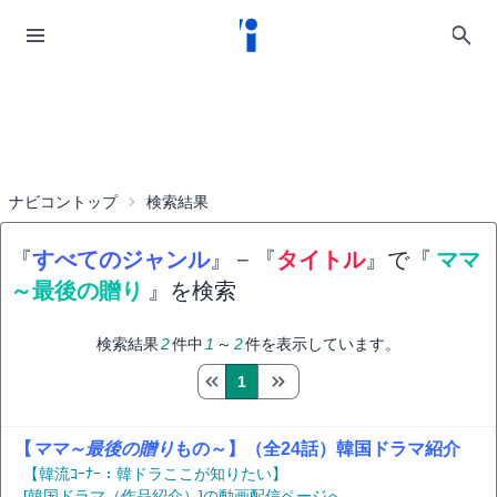
ナビコントップ
検索結果
『
すべてのジャンル
』
−
『
タイトル
』で『
ママ
～最後の贈り
』を検索
検索結果
2
件中
1
～
2
件を表示しています。
1
【
ママ～最後の贈り
もの～】（全24話）韓国ドラマ紹介
【韓流ｺｰﾅｰ：韓ドラここが知りたい】
[韓国ドラマ（作品紹介）]の動画配信ページへ