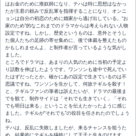
はお金のために推奴師になり、テハは特に思想はなかっ
たが主君の頼みで反乱軍を指揮することになり、オンニ
ョンは自分の初恋のために婚家から逃げ出している。“お
家のため”的なこれまでのドラマからは考えられない人物
設定ですね。しかし、歴史というものは、意外とそうし
た個人たちの足跡の寄せ集めに、後で体裁を整えたもの
かもしれませんよ、と制作者が言っているような気がし
ました。
ところでドラマは、あまりの人気のために当初の予定よ
り話数を伸ばしたようです。ワンソンも途中で死んでい
たはずだったとか。確かにあの設定で生きているのは不
思議ですね。ワンソンを生かして、何故テギルを殺す！
と、テギルファンの筆者は訴えたいが、ドラマの最後ま
でを観て、制作サイドは「それでも生きていく」「それ
でも明日は来る」ということを伝えたかったように感じ
ました。テギルが“それでも”の役目を任されたのでしょう
ね。
テハは、反乱に失敗しましたが、来るチャンスを狙うた
め、結果的にテギルを犠牲にして王子と生きのびます。