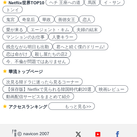
ヘチ 王座への道
馬医
イ・サン
Netflix世界TOP10
トンイ
鬼宮
奇皇后
華政
善徳女王
恋人
愛が来る
エージェント・キム
夫婦の結末
マンションのお仕事
人妻キラー
残念ながら明日も出勤
君へと続く僕のドリーム!
恋は命がけ
殺し屋たちの店2
今、不倫が問題ではありません
華流トップページ
次見る韓ドラに迷ったら見るコーナー
【保存版】Netflixで見られる韓国時代劇20選
映画レビュー
動画配信サービスをまとめて紹介
もっと見る>>
アクセスランキング
navicon 2007