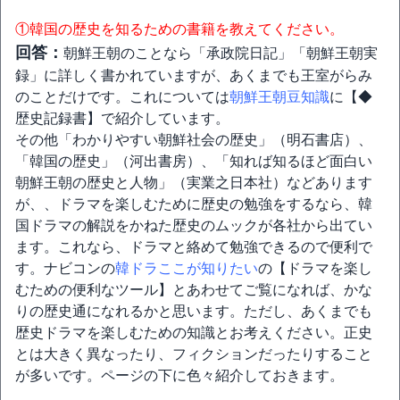
①韓国の歴史を知るための書籍を教えてください。
回答：
朝鮮王朝のことなら「承政院日記」「朝鮮王朝実
録」に詳しく書かれていますが、あくまでも王室がらみ
のことだけです。これについては
朝鮮王朝豆知識
に【◆
歴史記録書】で紹介しています。
その他「わかりやすい朝鮮社会の歴史」（明石書店）、
「韓国の歴史」（河出書房）、「知れば知るほど面白い
朝鮮王朝の歴史と人物」（実業之日本社）などあります
が、、ドラマを楽しむために歴史の勉強をするなら、韓
国ドラマの解説をかねた歴史のムックが各社から出てい
ます。これなら、ドラマと絡めて勉強できるので便利で
す。ナビコンの
韓ドラここが知りたい
の【ドラマを楽し
むための便利なツール】とあわせてご覧になれば、かな
りの歴史通になれるかと思います。ただし、あくまでも
歴史ドラマを楽しむための知識とお考えください。正史
とは大きく異なったり、フィクションだったりすること
が多いです。ページの下に色々紹介しておきます。