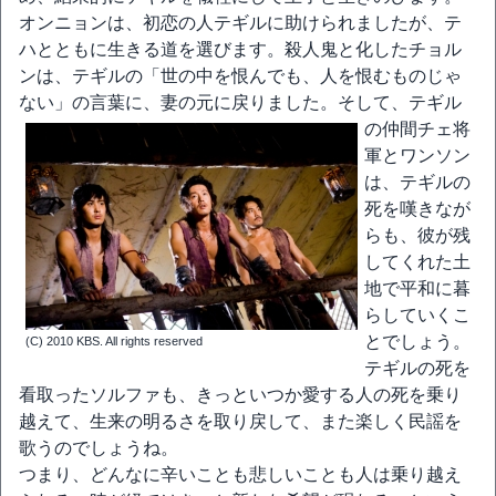
オンニョンは、初恋の人テギルに助けられましたが、テ
ハとともに生きる道を選びます。殺人鬼と化したチョル
ンは、テギルの「世の中を恨んでも、人を恨むものじゃ
ない」の言葉に、妻の元に戻りました。
そして、テギル
の仲間チェ将
軍とワンソン
は、テギルの
死を嘆きなが
らも、彼が残
してくれた土
地で平和に暮
らしていくこ
とでしょう。
(C) 2010 KBS. All rights reserved
テギルの死を
看取ったソルファも、きっといつか愛する人の死を乗り
越えて、生来の明るさを取り戻して、また楽しく民謡を
歌うのでしょうね。
つまり、どんなに辛いことも悲しいことも人は乗り越え