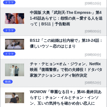
ドラマ
[09時10分]
中国版 大奥「武則天-The Empress-」第4
1-45話あらすじ：怨恨の炎～愛する人を追
って｜BS11｜予告動画
ドラマ
[09時00分]
BS12「この結婚は社内秘で」第19-24話：
優しいウソ～恋のはじまり
ドラマ
[09時00分]
チャ・テヒョン×オム・ジウォン、Netflix
映画『復職警察』で初の夫婦役！ドタバタ
家族アクションコメディ制作決定
映画
[08時53分]
WOWOW「華麗なる日々」第46-最終回あ
らすじ：チョン・イルとチョン・インソ
ン、互いの気持ちを確かめ合い恋人に