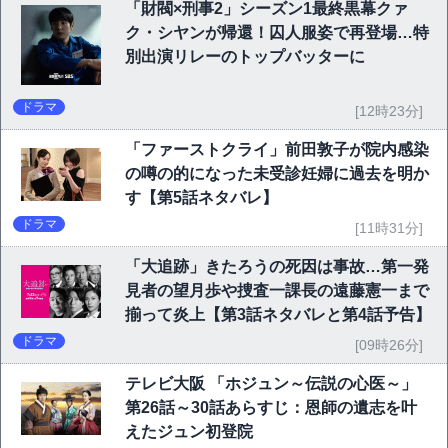
「財閥×刑事2」シーズン1最終黒幕クァ
ク・シヤンが帰還！囚人服姿で再登場…特
別出演リレーのトップバッターに
ドラマ
[12時23分]
「ファーストクライ」前田敦子が院内感染
の噂の的になった未受診妊婦に過去を明か
す【第5話ネタバレ】
ドラマ
[11時31分]
「大追跡」きたろうの死因は事故…第一発
見者の望月歩や捜査一課長の遠藤憲一まで
揃って炎上【第3話ネタバレと第4話予告】
ドラマ
[09時26分]
テレビ大阪 「ホジュン～伝説の心医～」
第26話～30話あらすじ：恩師の遺志を叶
えたジュン初登院