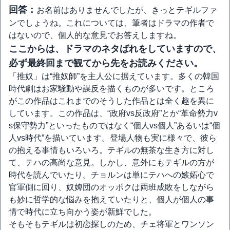
回答：
お名前はありませんでしたが、きっとテギルファ
ンでしょうね。これについては、筆者はドラマの作者で
はないので、個人的な意見でお答えしますね。
ここからは、ドラマのネタばれをしていますので、
必ず最終回まで観てから先をお読みください。
「推奴」は“推奴師”を主人公に据えています。多くの韓国
時代劇はお家騒動や謀反を描くものが多いです。ところ
がこの作品はこれまでのそうした作品とは全く趣を異に
しています。この作品は、“政府vs反政府”とか“革命勢力v
s保守勢力”といったものではなく“個人vs個人”あるいは“個
人vs時代”を描いています。登場人物も実に様々で、彼ら
の抱える事情もいろいろ。テギルの無茶な生き方に対し
て、テハの高尚な意見。しかし、意外にもテギルの方が
時代を読んでいたり。チョルンは単にテハへの嫉妬心で
官軍側に回り、奴婢団のオッポクは両班成敗をしながら
も妙に哲学的な悩みを抱えていたりと、個人が個人の事
情で時代に立ち向かう姿が新鮮でした。
そもそもテギルは初恋探しのため、チェ将軍とワンソン