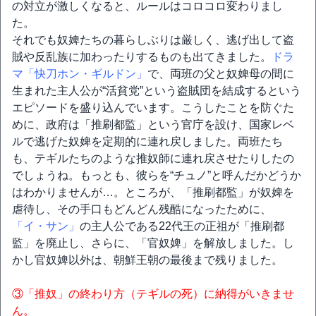
の対立が激しくなると、ルールはコロコロ変わりまし
た。
それでも奴婢たちの暮らしぶりは厳しく、逃げ出して盗
賊や反乱族に加わったりするものも出てきました。
ドラ
マ「快刀ホン・ギルドン」
で、両班の父と奴婢母の間に
生まれた主人公が“活貧党”という盗賊団を結成するという
エピソードを盛り込んでいます。こうしたことを防ぐた
めに、政府は「推刷都監」という官庁を設け、国家レベ
ルで逃げた奴婢を定期的に連れ戻しました。両班たち
も、テギルたちのような推奴師に連れ戻させたりしたの
でしょうね。もっとも、彼らを“チュノ”と呼んだかどうか
はわかりませんが…。ところが、「推刷都監」が奴婢を
虐待し、その手口もどんどん残酷になったために、
「イ・サン」
の主人公である22代王の正祖が「推刷都
監」を廃止し、さらに、「官奴婢」を解放しました。し
かし官奴婢以外は、朝鮮王朝の最後まで残りました。
③「推奴」の終わり方（テギルの死）に納得がいきませ
ん。