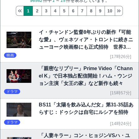
96562
件中
1
～
15
件を表示しています。
1
2
3
4
5
6
7
8
9
10
イ・チャンドン監督8年ぶりの新作『可能
な愛』、ヴェネツィア・トロントに続きニ
ューヨーク映画祭にも正式招待 世界3大
映画祭で快挙｜Netflix映画
映画
[17時26分]
「親密なリプリー」Prime Video「Chann
el K」で日本独占配信開始！ハム・ウンジ
ョン主演「女王の家」など新作も続々
ドラマ
[15時57分]
BS11「太陽を飲み込んだ女」第31-35話あ
らすじ：ドゥシクは自宅にルシアを招待
ドラマ
[14時24分]
「人妻キラー」コン・ヒョジンVSハ・ユ