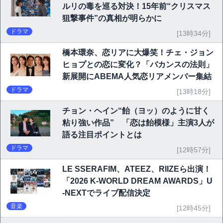
ルリの毒を巡る対決！15年前“クリスマス
狙撃事件”の真相が明らかに
ドラマ
[13時34分]
橋本環奈、恋リアに大爆笑！チェ・ジョン
ヒョプとの恋に変化？「バカンスの法則」
新展開にABEMA人気恋リアメンバー集結
ドラマ
[13時18分]
チョン・ヘイン“飴（ヨッ）のように甘く
粘り強い作品” 「恋は飴模様」主演3人が
語る注目ポイントとは
ドラマ
[12時57分]
LE SSERAFIM、ATEEZ、RIIZEら出演！
「2026 K-WORLD DREAM AWARDS」U
-NEXTでライブ配信決定
音楽
[12時45分]