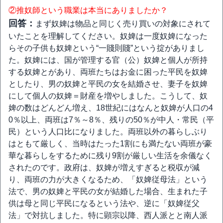
②推奴師という職業は本当にありましたか？
回答：
まず奴婢は物品と同じく売り買いの対象にされて
いたことを理解してください。奴婢は一度奴婢になった
らその子供も奴婢という“一賤則賤”という掟がありまし
た。奴婢には、国が管理する官（公）奴婢と個人が所持
する奴婢とがあり、両班たちはお金に困った平民を奴婢
としたり、男の奴婢と平民の女を結婚させ、妻子を奴婢
にして個人の奴婢＝財産を増やしました。こうして、奴
婢の数はどんどん増え、18世紀にはなんと奴婢が人口の4
0％以上、両班は7％～8％、残りの50％が中人・常民（平
民）という人口比になりました。両班以外の暮らしぶり
はともて厳しく、当時はたった1割にも満たない両班が豪
華な暮らしをするために残り9割が厳しい生活を余儀なく
されたのです。政府は、奴婢が増えすぎると税収が減
り、両班の力が大きくなるため、「奴婢従母法」という
法で、男の奴婢と平民の女が結婚した場合、生まれた子
供は母と同じ平民になるという法や、逆に「奴婢従父
法」で対抗しました。特に顕宗以降、西人派とと南人派