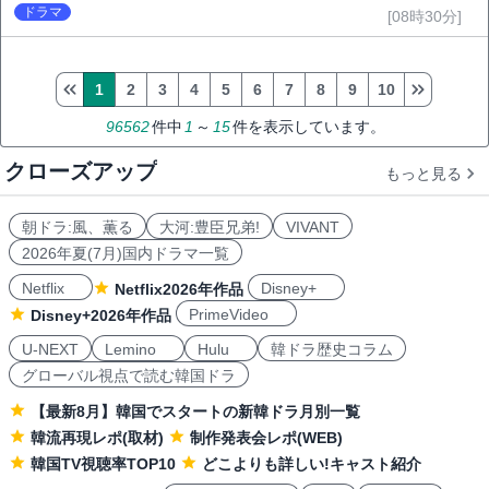
ドラマ
[08時30分]
1
2
3
4
5
6
7
8
9
10
96562
件中
1
～
15
件を表示しています。
クローズアップ
もっと見る
朝ドラ:風、薫る
大河:豊臣兄弟!
VIVANT
2026年夏(7月)国内ドラマ一覧
Netflix
Disney+
Netflix2026年作品
PrimeVideo
Disney+2026年作品
U-NEXT
Lemino
Hulu
韓ドラ歴史コラム
グローバル視点で読む韓国ドラ
【最新8月】韓国でスタートの新韓ドラ月別一覧
韓流再現レポ(取材)
制作発表会レポ(WEB)
韓国TV視聴率TOP10
どこよりも詳しい!キャスト紹介