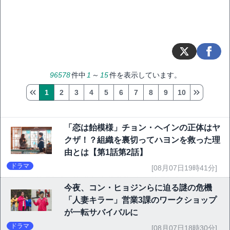
96578
件中
1
～
15
件を表示しています。
1
2
3
4
5
6
7
8
9
10
「恋は飴模様」チョン・ヘインの正体はヤ
クザ！？組織を裏切ってハヨンを救った理
由とは【第1話第2話】
ドラマ
[08月07日19時41分]
今夜、コン・ヒョジンらに迫る謎の危機
「人妻キラー」営業3課のワークショップ
が一転サバイバルに
ドラマ
[08月07日18時30分]