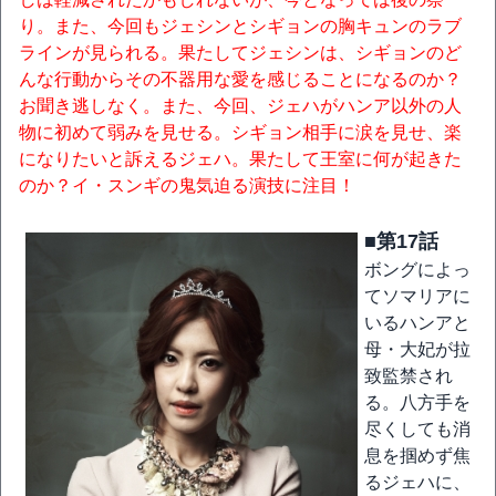
り。また、今回もジェシンとシギョンの胸キュンのラブ
ラインが見られる。果たしてジェシンは、シギョンのど
んな行動からその不器用な愛を感じることになるのか？
お聞き逃しなく。また、今回、ジェハがハンア以外の人
物に初めて弱みを見せる。シギョン相手に涙を見せ、楽
になりたいと訴えるジェハ。果たして王室に何が起きた
のか？イ・スンギの鬼気迫る演技に注目！
■第17話
ボングによっ
てソマリアに
いるハンアと
母・大妃が拉
致監禁され
る。八方手を
尽くしても消
息を掴めず焦
るジェハに、