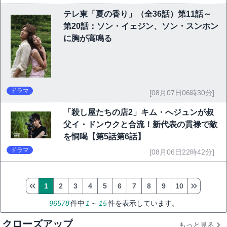
テレ東「夏の香り」（全36話）第11話～
第20話：ソン・イェジン、ソン・スンホン
に胸が高鳴る
ドラマ
[08月07日06時30分]
「殺し屋たちの店2」キム・へジュンが叔
父イ・ドンウクと合流！新代表の貫禄で敵
を恫喝【第5話第6話】
ドラマ
[08月06日22時42分]
1
2
3
4
5
6
7
8
9
10
96578
件中
1
～
15
件を表示しています。
クローズアップ
もっと見る