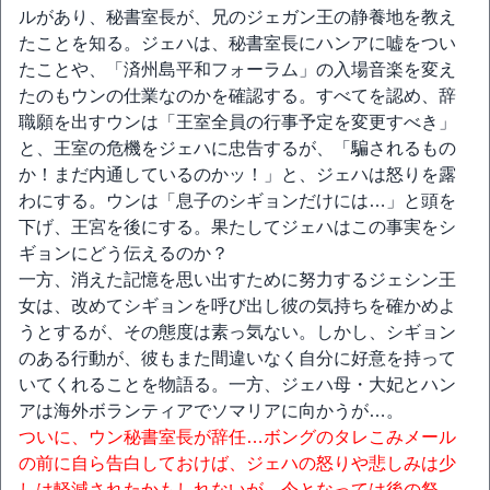
ルがあり、秘書室長が、兄のジェガン王の静養地を教え
たことを知る。ジェハは、秘書室長にハンアに嘘をつい
たことや、「済州島平和フォーラム」の入場音楽を変え
たのもウンの仕業なのかを確認する。すべてを認め、辞
職願を出すウンは「王室全員の行事予定を変更すべき」
と、王室の危機をジェハに忠告するが、「騙されるもの
か！まだ内通しているのかッ！」と、ジェハは怒りを露
わにする。ウンは「息子のシギョンだけには…」と頭を
下げ、王宮を後にする。果たしてジェハはこの事実をシ
ギョンにどう伝えるのか？
一方、消えた記憶を思い出すために努力するジェシン王
女は、改めてシギョンを呼び出し彼の気持ちを確かめよ
うとするが、その態度は素っ気ない。しかし、シギョン
のある行動が、彼もまた間違いなく自分に好意を持って
いてくれることを物語る。一方、ジェハ母・大妃とハン
アは海外ボランティアでソマリアに向かうが…。
ついに、ウン秘書室長が辞任…ボングのタレこみメール
の前に自ら告白しておけば、ジェハの怒りや悲しみは少
しは軽減されたかもしれないが、今となっては後の祭