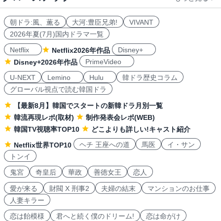
朝ドラ:風、薫る
大河:豊臣兄弟!
VIVANT
2026年夏(7月)国内ドラマ一覧
Netflix
Disney+
Netflix2026年作品
PrimeVideo
Disney+2026年作品
U-NEXT
Lemino
Hulu
韓ドラ歴史コラム
グローバル視点で読む韓国ドラ
【最新8月】韓国でスタートの新韓ドラ月別一覧
韓流再現レポ(取材)
制作発表会レポ(WEB)
韓国TV視聴率TOP10
どこよりも詳しい!キャスト紹介
ヘチ 王座への道
馬医
イ・サン
Netflix世界TOP10
トンイ
鬼宮
奇皇后
華政
善徳女王
恋人
愛が来る
財閥 X 刑事2
夫婦の結末
マンションのお仕事
人妻キラー
恋は飴模様
君へと続く僕のドリーム!
恋は命がけ