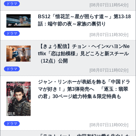
ドラマ
[08月07日11時54分]
BS12「惜花芷～星が照らす道～」第13-18
話：端午節の夜～家族の裏切り
ドラマ
[08月07日11時30分]
【きょう配信】チョン・ヘイン×ハヨンNe
tflix「恋は飴模様」見どころと新スチール
（12点）公開
ドラマ
[08月07日11時02分]
ジャン・リンホーが表紙を飾る「中国ドラ
マが好き！」第3弾発売へ 「逐玉：翡翠
の君」30ページ総力特集＆限定特典も
ドラマ
[08月07日11時00分]