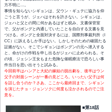
方不明に…。
事情を知らないシギョンは、父ウン・ギュテに協力を仰
ごうと言うが、ジェハはそれを許さない。シギョンは、
ジェハと父との間に何かあるはずと睨み、文書保管室
で、父がボングと内通していたことを自白する文書を見
つける。ボングと全面対決するには、国際刑事裁判所（I
CC）に訴えるしか手はない。しかしそのための確固たる
証拠がない。そこでシギョンはボングンの元へ潜入する
と、命がけの作戦を申し出るがジェハに止められる。そ
の頃、ジェシン王女もまた危険な催眠療法で恐ろしい事
件当日を思い出そうと試みる。
今回前半はハンアと大妃の嫁姑の脱出劇を、後半はウン
父子の対面シーンが一番の見どころ。いったい父子は何
を話し合うのか？さあ、ここから最終回まで、シギョン
を演じたチョ・ジョンソクに何度も泣かされるのでご注
意を。
■第18話