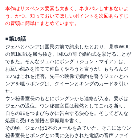
本作はサスペンス要素も大きく、ネタバレしすぎないよ
う、かつ、知っておいてほしいポイントを次回あらすじ
の冒頭に簡単にまとめています。
■第16話
ジェハとハンアは国民の前で約束したとおり、見事WOC
の第1回戦を勝ち抜き、国民の前で婚約式を挙げることが
できた。そんなジェハにボング（ジョン・マイア）は、
お互い怨みを捨てて仲良くやろうと言うが、もちろんジ
ェハはこれを拒否。先王の映像で婚約を誓うジェハとハ
ンアを嗤うボングは、クイーンとキングのカードを引い
た。
ウン秘書室長のもとにボングンから連絡が入る。要求は
ジェハの退位。ウン秘書室長は毅然としてこれを断り、
自らの罪をつまびらかに告白する決心を。そしてどんな
処罰も受ける覚悟と辞職願を書く。
その頃、ジェハは1本のメールをみていた。そこにはウン
秘書室長とボングとの間に交わされた電話の音声ファイ