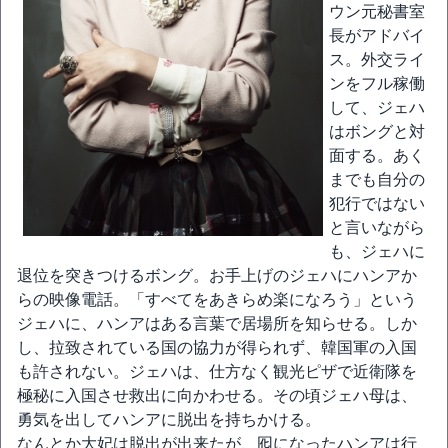
ウン元秘書室
長がアドバイ
ス。外交ライ
ンをフル稼働
して、ジェハ
はボングと対
面する。あく
までも自分の
犯行ではない
と言いながら
も、ジェハに
退位を突きつけるボング。お手上げのジェハにハンアか
らの映像電話。「すべてをあきらめ楽になろう」という
ジェハに、ハンアはある言葉で居場所を知らせる。しか
し、拉致されている国の協力が得られず、韓国軍の入国
も許されない。ジェハは、仕方なく観光ピザで近衛隊を
極秘に入国させ救出に向かわせる。その頃ジェハ母は、
勇気を出してハンアに脱出を持ちかける。
なんとか大妃は脱出が出来たが、囮になったハンアは行