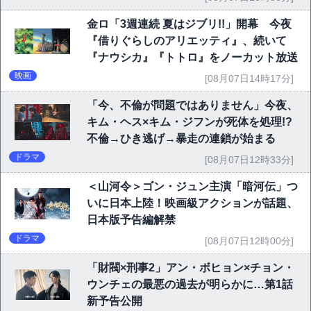
金ロ「3週連続 夏はジブリ!!」開幕 今夜
『借りぐらしのアリエッティ』、続いて
『ナウシカ』『トトロ』をノーカット放送
映画
[08月07日14時17分]
「今、不倫が問題ではありません」今夜、
キム・ヘス×キム・ジフンが死体を処理!?
不倫→ひき逃げ→暴走の連鎖が始まる
ドラマ
[08月07日12時33分]
＜山河令＞ゴン・ジュン主演「暗河伝」つ
いに日本上陸！映画級アクションが話題、
日本版予告編解禁
ドラマ
[08月07日12時00分]
「財閥×刑事2」アン・ボヒョン×チョン・
ウンチェの最悪の過去が明らかに…第1話
新予告公開