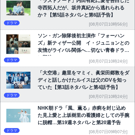
「ラストノート」内田有紀に愛を告白した
寺西拓人だが、坂井真紀から逃れられる
か？【第5話ネタバレと第6話予告】
ドラマ
[08月07日10時56分]
ソン・ガン除隊後初主演作「フォーハン
ズ」新ティザー公開 イ・ジュニョンとの
友情がライバル関係へ…切ない青春ドラマ
に期待
ドラマ
[08月07日10時24分]
「大空港」趣里をマミィ、眞栄田郷敦をダ
ディと話しかけたルイスは父のDVを知っ
ていた【第3話ネタバレと第4話予告】
ドラマ
[08月07日10時24分]
NHK朝ドラ「風、薫る」赤痢を封じ込め
た見上愛と上坂樹里の看護婦としての手腕
に脱帽…第19週ネタバレと第20週予告
ドラマ
[08月07日09時07分]