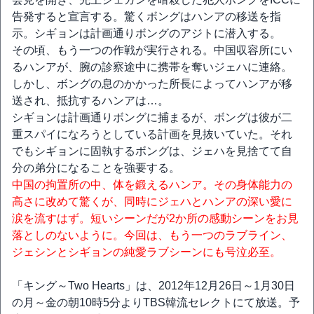
告発すると宣言する。驚くボングはハンアの移送を指
示。シギョンは計画通りボングのアジトに潜入する。
その頃、もう一つの作戦が実行される。中国収容所にい
るハンアが、腕の診察途中に携帯を奪いジェハに連絡。
しかし、ボングの息のかかった所長によってハンアが移
送され、抵抗するハンアは…。
シギョンは計画通りボングに捕まるが、ボングは彼が二
重スパイになろうとしている計画を見抜いていた。それ
でもシギョンに固執するボングは、ジェハを見捨てて自
分の弟分になることを強要する。
中国の拘置所の中、体を鍛えるハンア。その身体能力の
高さに改めて驚くが、同時にジェハとハンアの深い愛に
涙を流すはず。短いシーンだが2か所の感動シーンをお見
落としのないように。今回は、もう一つのラブライン、
ジェシンとシギョンの純愛ラブシーンにも号泣必至。
「キング～Two Hearts」は、2012年12月26日～1月30日
の月～金の朝10時5分よりTBS韓流セレクトにて放送。予