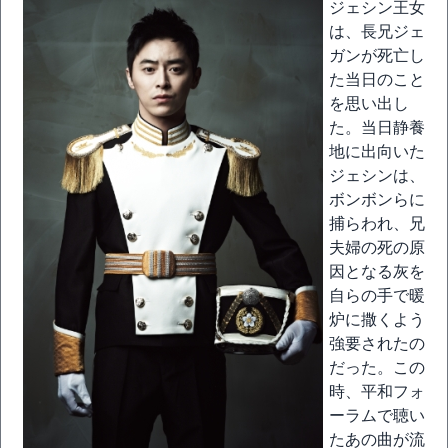
ジェシン王女
は、長兄ジェ
ガンが死亡し
た当日のこと
を思い出し
た。当日静養
地に出向いた
ジェシンは、
ボンボンらに
捕らわれ、兄
夫婦の死の原
因となる灰を
自らの手で暖
炉に撒くよう
強要されたの
だった。この
時、平和フォ
ーラムで聴い
たあの曲が流