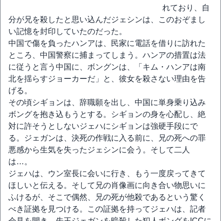
れており、自
分が兄を殺したと思い込んだジェシンは、このおぞまし
い記憶を封印していたのだった。
中国で傷を負ったハンアは、民家に電話を借りに訪れた
ところ、中国警察に捕まってしまう。ハンアの措置は法
に従うと言う中国に、ボングンは、「キム・ハンアは南
北を揺らすジョーカーだ」と、彼女を殺さない理由を告
げる。
その頃シギョンは、辞職願を出し、中国に単身乗り込み
ボングを抱き込もうとする。シギョンの身を心配し、絶
対に許そうとしないジェハにシギョンは強硬手段にで
る。ジェガンは、決死の作戦に入る前に、兄の死への罪
悪感から生気を失ったジェシンに会う。そして二人
は…。
ジェハは、ウン室長に会いに行き、もう一度戻ってきて
ほしいと伝える。そして兄の肖像画に向き合い物思いに
ふけるが、そこで偶然、兄の死が他殺であるという驚く
べき証拠を見つける。この証拠を持ってジェハは、記者
会見を開き、先王ジェガンを暗殺した犯人ボングをICCに