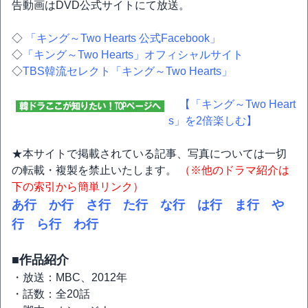
告動画はDVD公式サイトにて放送。
◇
「キング～Two Hearts 公式Facebook」
◇
「キング～Two Hearts」オフィシャルサイト
◇
TBS韓流セレクト「キング～Two Hearts」
【「キング～Two Heart
s」を2倍楽しむ】
★本サイトで掲載されている記事、写真については一切
の転載・複製を禁止いたします。
（※他のドラマ紹介は
下の索引から簡単リンク）
あ行
か行
さ行
た行
な行
は行
ま行
や
行
ら行
わ行
■作品紹介
・放送：MBC、2012年
・話数：全20話