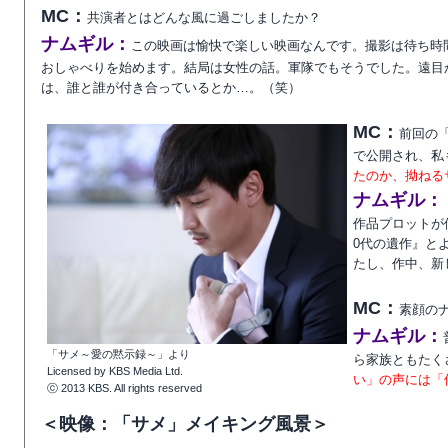
MC：
共演者とはどんな風に過ごしましたか？
ナムギル：
この映画は愉快で楽しい映画なんです。撮影は待ち時
おしゃべりを始めます。結局は女性の話。軍隊でもそうでした。遠目
は、誰と誰が付き合っているとか…。（笑）
MC：
前回の
で公開され、私
たのか、拗ねる
ナムギル：
作品プロットが
0代の遺作』と
たし、作中、新
MC：
素顔の
ナムギル：
「サメ～愛の黙示録～」より
ら家族ともたく
Licensed by KBS Media Ltd.
い」の声には「
ⓒ 2013 KBS. All rights reserved
＜映像：「サメ」メイキング風景＞