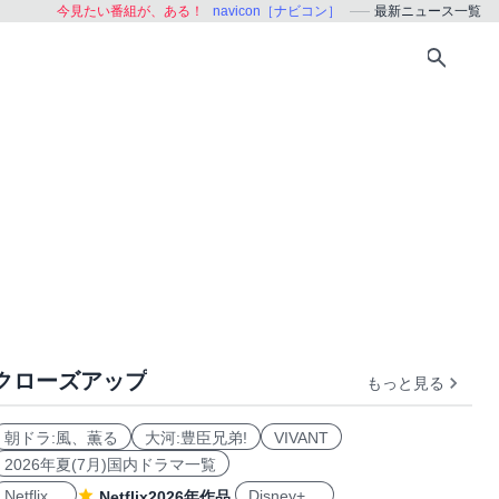
今見たい番組が、ある！
navicon［ナビコン］
最新ニュース一覧
クローズアップ
もっと見る
朝ドラ:風、薫る
大河:豊臣兄弟!
VIVANT
2026年夏(7月)国内ドラマ一覧
Netflix
Disney+
Netflix2026年作品