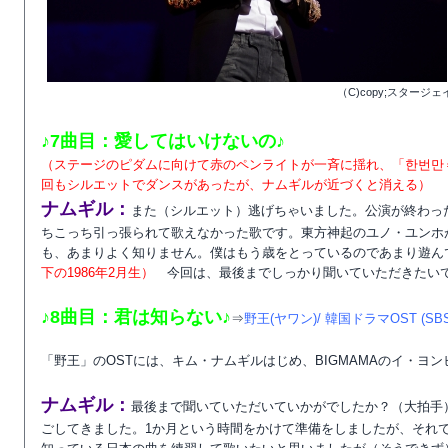
（C)copy;スター
♪7曲目：愛してはいけないの♪
（ステージのピダムに向けて赤のペンライトが一斉に揺れ、「한번만
回もシルエットでダンスがあったが、ナムギルが近づくと消える）
ナムギル：
また（シルエット）逃げちゃいました。公演が終わっ
ちこっち引っ張られて歌えなかった歌です。東方神起のユノ・ユンホ
も、あまりよく知りません。僕はもう歳をとっているのであまり遊ん
下の1986年2月生）
今回は、最後までしっかり聞いていただきたい
♪8曲目：君は知らない♪
⇒
野王(ヤワン)/ 韓国ドラマOST (SBS
「野王」のOSTには、キム・ナムギルはじめ、BIGMAMAのイ・ヨン
ナムギル：
最後まで聞いていただいていかがでしたか？（大拍手）
ごしてきました。1か月という時間をかけて準備をしましたが、それ