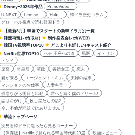
PrimeVideo
Disney+2026年作品
U-NEXT
Lemino
Hulu
韓ドラ歴史コラム
グローバル視点で読む韓国ドラ
【最新8月】韓国でスタートの新韓ドラ月別一覧
韓流再現レポ(取材)
制作発表会レポ(WEB)
韓国TV視聴率TOP10
どこよりも詳しい!キャスト紹介
ヘチ 王座への道
馬医
イ・サン
Netflix世界TOP10
トンイ
鬼宮
奇皇后
華政
善徳女王
恋人
愛が来る
エージェント・キム
夫婦の結末
マンションのお仕事
人妻キラー
残念ながら明日も出勤
君へと続く僕のドリーム!
恋は命がけ
殺し屋たちの店2
今、不倫が問題ではありません
華流トップページ
次見る韓ドラに迷ったら見るコーナー
【保存版】Netflixで見られる韓国時代劇20選
映画レビュー