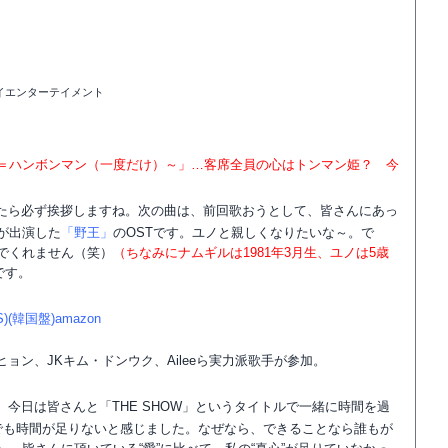
ジェイエンターテイメント
＝ハンボンマン（一度だけ）～」…客席全員の心はトンマン姫？ 今
たら必ず挨拶しますね。次の曲は、前回歌おうとして、皆さんにあっ
が出演した
「野王」
のOSTです。ユノと親しくなりたいな～。で
でくれません（笑）
（ちなみにナムギルは1981年3月生、ユノは5歳
です。
)(韓国盤)amazon
ヒョン、JKキム・ドンウク、Aileeら実力派歌手が参加。
今日は皆さんと「THE SHOW」というタイトルで一緒に時間を過
でも時間が足りないと感じました。なぜなら、できることなら誰もが