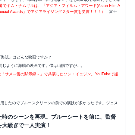
ム・ナムギルは、「アジア・フィルム・アワード(Asian Film A
s Special Awards」でアジアライジングスター賞を受賞！！！）
富士
『海賊』はどんな映画ですか？
同じように海賊の映画です。僕は山賊ですが…。
「サメ～愛の黙示録～」で共演したソン・イェジン。YouTubeで撮
多用したのでブルースクリーンの前での演技が多かったです。ジェス
た時のシーンを再現。ブルーシートを前に、監督
を大騒ぎで一人実演！