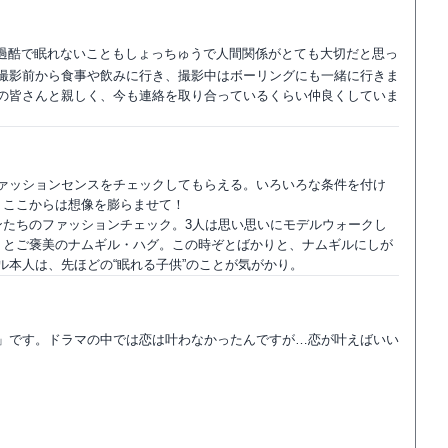
過酷で眠れないこともしょっちゅうで人間関係がとても大切だと思っ
撮影前から食事や飲みに行き、撮影中はボーリングにも一緒に行きま
の皆さんと親しく、今も連絡を取り合っているくらい仲良くしていま
ァッションセンスをチェックしてもらえる。いろいろな条件を付け
。ここからは想像を膨らませて！
ンたちのファッションチェック。3人は思い思いにモデルウォークし
トとご褒美のナムギル・ハグ。この時ぞとばかりと、ナムギルにしが
本人は、先ほどの“眠れる子供”のことが気がかり。
の」です。ドラマの中では恋は叶わなかったんですが…恋が叶えばいい