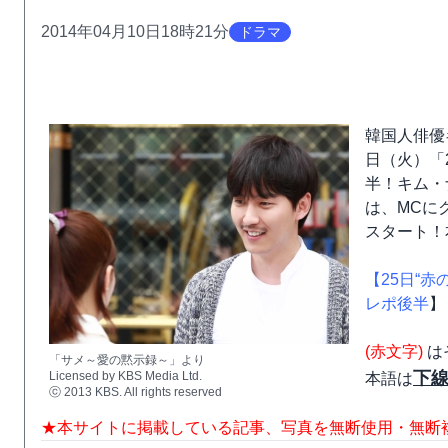
2014年04月10日18時21分
ドラマ
韓国人俳優
日（火）「20
半！キム・
は、MCに
スタート！
【25日“赤
レポ後半
】
(赤文字)
は
「サメ～愛の黙示録～」より
下
Licensed by KBS Media Ltd.
本語は
ⓒ 2013 KBS. All rights reserved
★本サイトに掲載している記事、写真を無断使用・無断