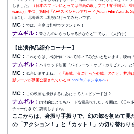
しました。
（日本のファンにとっては最高の殺し文句！拍手喝采。香港でキ
wards)」主催、第8回「AFAスペシャルアワード(Asian Film Award
山にも、北海道の…札幌に行ってみたいです。
MC：
では、今度は札幌でファンミを！
ナムギル：
皆さんのいらっしゃる所ならどこでも。（大拍手）
【出演作品紹介コーナー】
MC：
これからは、出演作について聞いてみたいと思います。映画
ナムギル：
ハリウッド映画『パイレーツ・オブ・カリビアン』と
MC：
似合いますよね。
（『海賊、海に行った盗賊』のこと。共演は
影シーンが動画公開されている⇒
innolifeチャンネルへ
）
MC：
この映画を撮影するにあたってのエピソードは？
ナムギル：
肉体的にとてもハードな撮影でした。今回は、CGを
チャー付きでご説明しますね。
ここからは、身振り手振りで、幻の鯨を初めて見
の「アクション！」と「カット！」の切り替わり