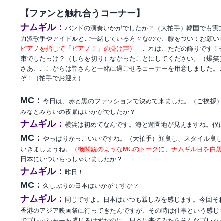
【ファンと触れ合うコーナー】
ナムギル：
バンドの演奏いかがでしたか？（大拍手）韓国でも実
力派歌手やアイドルとご一緒している方々なので、膝をついてお願い
ピアノを指して「ピアノ！」の掛け声）
これは、ただの飾りです！
束でしたっけ？（しらを切り）なかったことにしてください。（爆笑
さあ、ここからは皆さんと一緒に過ごせるコーナーを用意しました。
ぞ！（拍手でお迎え）
MC：
今日は、赤と黒のファッションで決めて来ました。（ご挨拶
みなとみらいの夜景はいかがでしたか？
ナムギル：
横浜は初めてなんです。海と遊園地が見えますね。僕
MC：
やっぱりかっこいいですね。（大拍手）顔良し、スタイル良
いきましょうね。
（機関銃のようなMCのトークに、ナムギル目を白
日本にいついらっしゃいましたか？
ナムギル：
昨日！
MC：
久しぶりの日本はいかがですか？
ナムギル：
同じですよ。日本はいつも親しみを感じます。今回そ
香港のアジア映画祭に行ってきたんですが、その時は仕事という感じ
でプレッシャーを感じるはずなのに、日本に来てみたらそんなプレッ