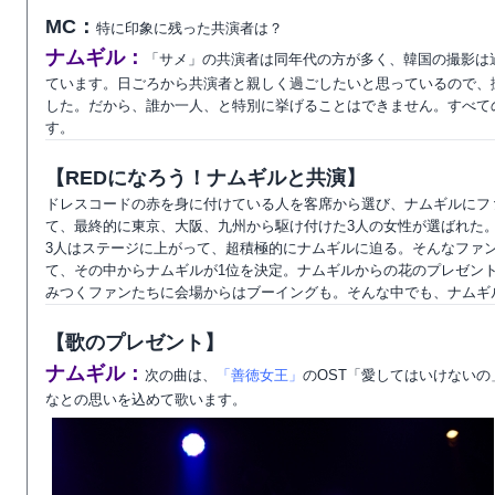
MC：
特に印象に残った共演者は？
ナムギル：
「サメ」の共演者は同年代の方が多く、韓国の撮影は
ています。日ごろから共演者と親しく過ごしたいと思っているので、
した。だから、誰か一人、と特別に挙げることはできません。すべて
す。
【REDになろう！ナムギルと共演】
ドレスコードの赤を身に付けている人を客席から選び、ナムギルにフ
て、最終的に東京、大阪、九州から駆け付けた3人の女性が選ばれた
3人はステージに上がって、超積極的にナムギルに迫る。そんなファ
て、その中からナムギルが1位を決定。ナムギルからの花のプレゼン
みつくファンたちに会場からはブーイングも。そんな中でも、ナムギル
【歌のプレゼント】
ナムギル：
次の曲は、
「善徳女王」
のOST「愛してはいけない
なとの思いを込めて歌います。