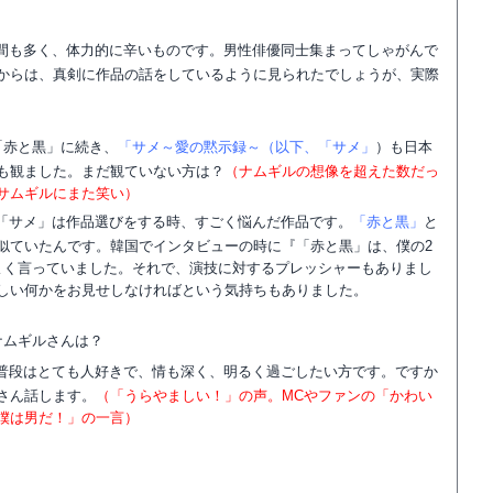
間も多く、体力的に辛いものです。男性俳優同士集まってしゃがんで
からは、真剣に作品の話をしているように見られたでしょうが、実際
「赤と黒」に続き、
「サメ～愛の黙示録～（以下、「サメ」
）も日本
も観ました。まだ観ていない方は？
（ナムギルの想像を超えた数だっ
サムギルにまた笑い）
「サメ」は作品選びをする時、すごく悩んだ作品です。
「赤と黒」
と
似ていたんです。韓国でインタビューの時に『「赤と黒」は、僕の2
よく言っていました。それで、演技に対するプレッシャーもありまし
しい何かをお見せしなければという気持ちもありました。
ナムギルさんは？
普段はとても人好きで、情も深く、明るく過ごしたい方です。ですか
さん話します。
（「うらやましい！」の声。MCやファンの「かわい
僕は男だ！」の一言）