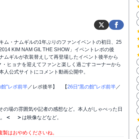
キム・ナムギルの1年ぶりのファンイベントの初日、25
14 KIM NAM GIL THE SHOW」イベントレポの後
ナムギルが衣装替えして再登場したイベント後半から
ク・ヒョナを迎えてファンと楽しく過ごすコーナーから
本人公式サイトにコメント動画公開中。
の館”レポ前半
／レポ後半】 【
26日“黒の館”レポ前半
／
その場の雰囲気や記者の感想など。本人がしゃべった日
線
＜ ＞
。
は映像などなど。
複製はおやめくださいね。